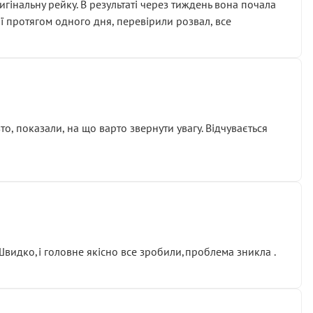
гінальну рейку. В результаті через тиждень вона почала
ії протягом одного дня, перевірили розвал, все
о, показали, на що варто звернути увагу. Відчувається
.Швидко,і головне якісно все зробили,проблема зникла .