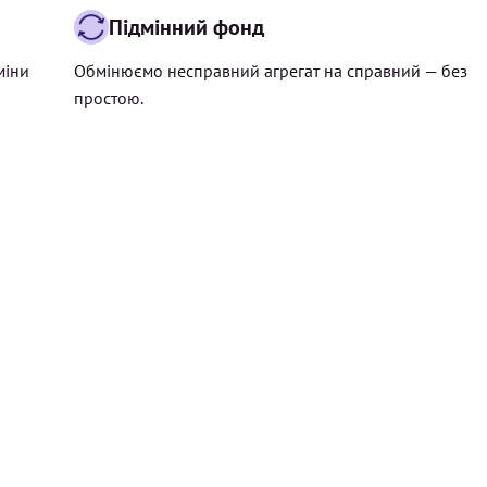
Підмінний фонд
міни
Обмінюємо несправний агрегат на справний — без
простою.
Ціна