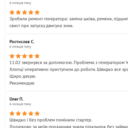
6 місяців тому
Зробили ремонт генератора: заміна шківа, ременя, підшипни
свист при запуску двигуна зник.
Ростислав С.
6 місяців тому
11.02 звернувся за допомогою. Проблема з генератором 
Хлопці оперативно приступили до роботи. Швидко все зро
Щиро дякую.
Рекомендую
Олег П.
6 місяців тому
Швидко і без проблем поміняли стартер.
Додатково за моїм проханням зняли підкрилок без зайвих п