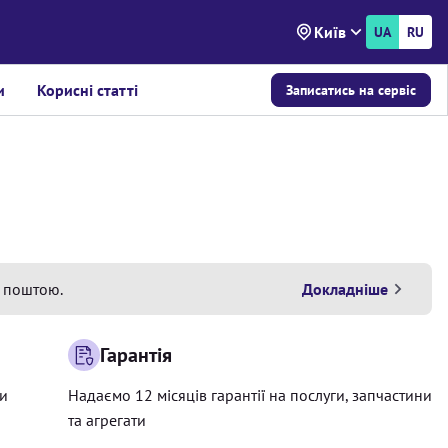
Київ
UA
RU
и
Корисні статті
Записатись на сервіс
 поштою.
Докладніше
Гарантія
ри
Надаємо 12 місяців гарантії на послуги, запчастини
та агрегати