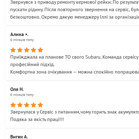
Звернувся з приводу ремонту кермової рейки. По результат
пускати рідину. Після повторного звернення на сервіс, бу
безкоштовно. Окремо дякую менеджеру Іллі за організаці
Алина •.
6 місяців тому
Приїжджала на планове ТО свого Subaru. Команда сервісу п
професійний підхід.
Комфортна зона очікування — можна спокійно попрацювати
Оля Н.
6 місяців тому
Звернулася у Сервіс з питанням,чому горить знак акумуля
Подяка за якість праці!!!
Виген А.