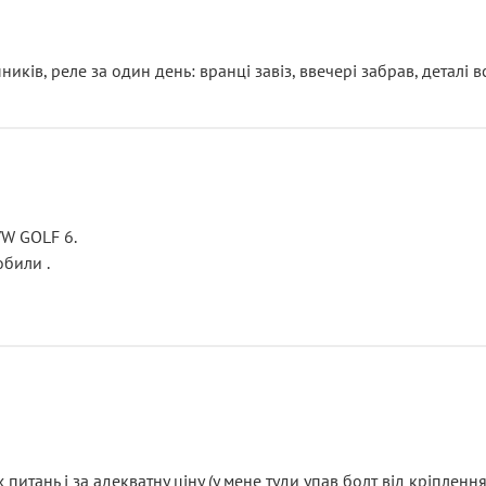
ків, реле за один день: вранці завіз, ввечері забрав, деталі в
VW GOLF 6.
били .
итань і за адекватну ціну (у мене туди упав болт від кріплення