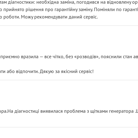
ам діагностики: необхідна заміна, погодився на відновлену ори
ло прийнято рішення про гарантійну заміну. Поміняли по гарант
ю роботи. Можу рекомендувати даний сервіс.
риємно вразила — все чітко, без «розводів», пояснили стан авт
 або відпочити. Дякую за якісний сервіс!
тора.На діагностиці виявилася проблема з щітками генератора 