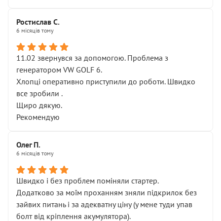
Ростислав С.
6 місяців тому
11.02 звернувся за допомогою. Проблема з
генератором VW GOLF 6.
Хлопці оперативно приступили до роботи. Швидко
все зробили .
Щиро дякую.
Рекомендую
Олег П.
6 місяців тому
Швидко і без проблем поміняли стартер.
Додатково за моїм проханням зняли підкрилок без
зайвих питань і за адекватну ціну (у мене туди упав
болт від кріплення акумулятора).