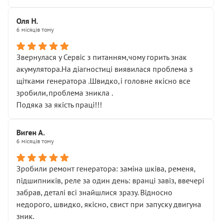
Оля Н.
6 місяців тому
Звернулася у Сервіс з питанням,чому горить знак
акумулятора.На діагностиці виявилася проблема з
щітками генератора .Швидко,і головне якісно все
зробили,проблема зникла .
Подяка за якість праці!!!
Виген А.
6 місяців тому
Зробили ремонт генератора: заміна шківа, ременя,
підшипників, реле за один день: вранці завіз, ввечері
забрав, деталі всі знайшлися зразу. Відносно
недорого, швидко, якісно, свист при запуску двигуна
зник.