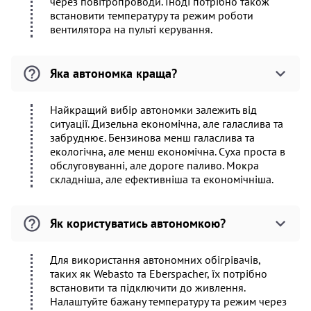
через повітропроводи. Іноді потрібно також
встановити температуру та режим роботи
вентилятора на пульті керування.
Яка автономка краща?
Найкращий вибір автономки залежить від
ситуації. Дизельна економічна, але галаслива та
забруднює. Бензинова менш галаслива та
екологічна, але менш економічна. Суха проста в
обслуговуванні, але дороге паливо. Мокра
складніша, але ефективніша та економічніша.
Як користуватись автономкою?
Для використання автономних обігрівачів,
таких як Webasto та Eberspacher, їх потрібно
встановити та підключити до живлення.
Налаштуйте бажану температуру та режим через