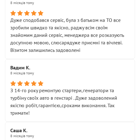
8 місяців тому
Дуже сподобався сервіс, була з батьком на ТО все
зробили швидко та якісно, раджу всім своїм
знайомим даний сервіс, менеджера все розказують
досупною мовою, слюсарядуже приємні та вічлеві.
Візитом залишились задоволені
Вадим К.
8 місяців тому
З 14-го року ремонтую стартери,генератори та
турбіну своїх авто в генстарі . Дуже задоволений
якістю робіт,гарантією,сроками виконання. Так
тримати!
Саша К.
8 місяців тому