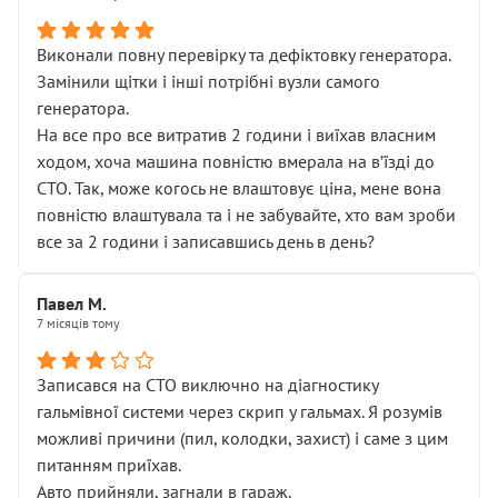
Виконали повну перевірку та дефіктовку генератора.
Замінили щітки і інші потрібні вузли самого
генератора.
На все про все витратив 2 години і виїхав власним
ходом, хоча машина повністю вмерала на вʼїзді до
СТО. Так, може когось не влаштовує ціна, мене вона
повністю влаштувала та і не забувайте, хто вам зроби
все за 2 години і записавшись день в день?
Павел М.
7 місяців тому
Записався на СТО виключно на діагностику
гальмівної системи через скрип у гальмах. Я розумів
можливі причини (пил, колодки, захист) і саме з цим
питанням приїхав.
Авто прийняли, загнали в гараж.