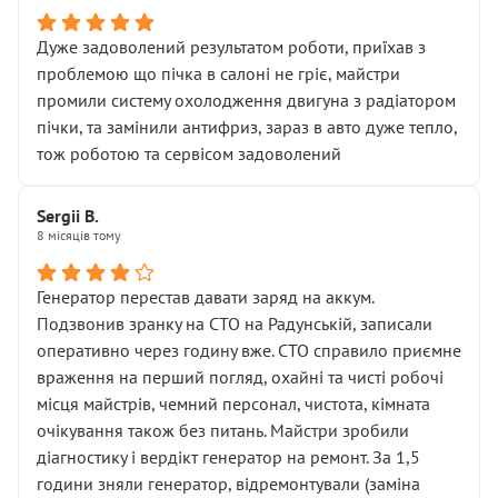
Дуже задоволений результатом роботи, приїхав з
проблемою що пічка в салоні не гріє, майстри
промили систему охолодження двигуна з радіатором
пічки, та замінили антифриз, зараз в авто дуже тепло,
тож роботою та сервісом задоволений
Sergii B.
8 місяців тому
Генератор перестав давати заряд на аккум.
Подзвонив зранку на СТО на Радунській, записали
оперативно через годину вже. СТО справило приємне
враження на перший погляд, охайні та чисті робочі
місця майстрів, чемний персонал, чистота, кімната
очікування також без питань. Майстри зробили
діагностику і вердікт генератор на ремонт. За 1,5
години зняли генератор, відремонтували (заміна