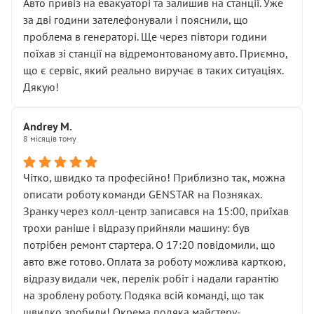
• почали озвучувати купу додаткових робіт без
Авто привіз на евакуаторі та залишив на станції. Уже
чіткого пояснення
за дві години зателефонували і пояснили, що
( ну все зняли та доробили) дякую!
проблема в генераторі. Ще через півтори години
Окремий момент, який виглядає абсурдно:
поїхав зі станції на відремонтованому авто. Приємно,
мені заявили, що бачок гальмівної рідини потрібно
що є сервіс, який реально виручає в таких ситуаціях.
міняти разом із головним гальмівним циліндром у
Дякую!
зборі.
Для людини, яка хоча б трохи розуміється на техніці,
Andrey M.
це звучить як мінімум непрофесійно, а як максимум —
8 місяців тому
спроба продати дорогий вузол замість елементарних
ущільнювачів.
Чітко, швидко та професійно! Приблизно так, можна
Що прикро — це не перший мій візит. Раніше міняв у
описати роботу команди GENSTAR на Позняках.
вас стартер, і тоді сервіс наче справив хороше
Зранку через колл-центр записався на 15:00, приїхав
враження. Але згодом знайшов декілька гайок під
трохи раніше і відразу прийняли машину: був
лобовим склом. Мені пояснили, що це “старі гайки, які
потрібен ремонт стартера. О 17:20 повідомили, що
відкручували”, і попросили не хвилюватися. ( надіюсь
авто вже готово. Оплата за роботу можлива карткою,
новий власник, не застяг в полі))
відразу видали чек, перелік робіт і надали гарантію
Але після нинішнього візиту такі дрібниці вже не
на зроблену роботу. Подяка всій команді, що так
здаються дрібницями.
швидко зробили! Окрема подяка майстеру-