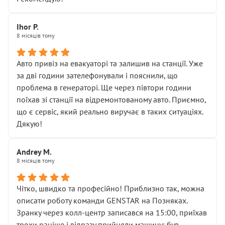
залишився таким самим, як і був. Тобто оплачена
“діагностика гальм” фактично нічого не дала.
Далі ситуація тільки погіршилась:
Ihor P.
8 місяців тому
• сказали, що тепер “потрібно знімати колеса”
• що біля авто стояти вже не можна
• почали озвучувати купу додаткових робіт без
Авто привіз на евакуаторі та залишив на станції. Уже
чіткого пояснення
за дві години зателефонували і пояснили, що
( ну все зняли та доробили) дякую!
проблема в генераторі. Ще через півтори години
Окремий момент, який виглядає абсурдно:
поїхав зі станції на відремонтованому авто. Приємно,
мені заявили, що бачок гальмівної рідини потрібно
що є сервіс, який реально виручає в таких ситуаціях.
міняти разом із головним гальмівним циліндром у
Дякую!
зборі.
Для людини, яка хоча б трохи розуміється на техніці,
Andrey M.
це звучить як мінімум непрофесійно, а як максимум —
8 місяців тому
спроба продати дорогий вузол замість елементарних
ущільнювачів.
Чітко, швидко та професійно! Приблизно так, можна
Що прикро — це не перший мій візит. Раніше міняв у
описати роботу команди GENSTAR на Позняках.
вас стартер, і тоді сервіс наче справив хороше
Зранку через колл-центр записався на 15:00, приїхав
враження. Але згодом знайшов декілька гайок під
трохи раніше і відразу прийняли машину: був