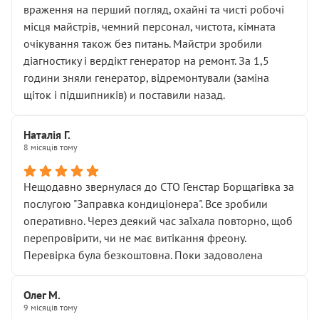
враження на перший погляд, охайні та чисті робочі
місця майстрів, чемний персонал, чистота, кімната
очікування також без питань. Майстри зробили
діагностику і вердікт генератор на ремонт. За 1,5
години зняли генератор, відремонтували (заміна
щіток і підшипників) и поставили назад.
Наталія Г.
8 місяців тому
Нещодавно звернулася до СТО Генстар Борщагівка за
послугою "Заправка кондиціонера". Все зробили
оперативно. Через деякий час заїхала повторно, щоб
перепровірити, чи не має витікання фреону.
Перевірка була безкоштовна. Поки задоволена
Олег М.
9 місяців тому