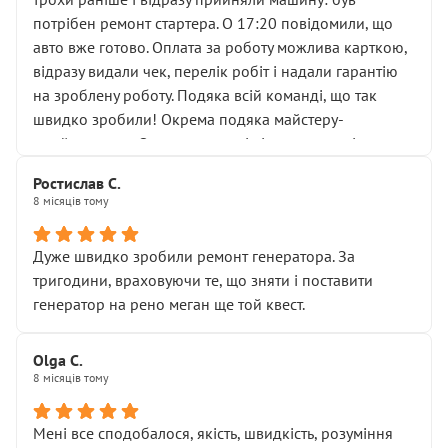
лобовим склом. Мені пояснили, що це “старі гайки, які
потрібен ремонт стартера. О 17:20 повідомили, що
відкручували”, і попросили не хвилюватися. ( надіюсь
авто вже готово. Оплата за роботу можлива карткою,
новий власник, не застяг в полі))
відразу видали чек, перелік робіт і надали гарантію
Але після нинішнього візиту такі дрібниці вже не
на зроблену роботу. Подяка всій команді, що так
здаються дрібницями.
швидко зробили! Окрема подяка майстеру-
Я — клієнт, який працює на довірі, і саме її цей сервіс
приймальнику Олександру: всі чітко та по суті.
серйозно підірвав.
Молодці! Однозначно буду радити своїм знайомим
Хотілося б більше:
Ростислав С.
звертатися до цього автосервісу.
8 місяців тому
• належної уваги до авто
• прозорості в роботах і рахунках
• реальної діагностики, а не формального
Дуже швидко зробили ремонт генератора. За
“подивились і поїхав”
тригодини, враховуючи те, що зняти і поставити
На жаль, складається враження, що сервіс працює не
генератор на рено меган ще той квест.
на якість, а “аби швидше і дорожче”. Саме це і псує
загальне враження та бажання повертатися.
Olga С.
Стосовно комунікації - все добре
8 місяців тому
Мені все сподобалося, якість, швидкість, розуміння