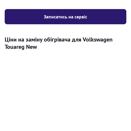
Записатись на сервіс
Ціни на заміну обігрівача для Volkswagen
Touareg New
Послуга
Ціна
Автономний обігрівач
Безкоштовний розрахунок ціни
Безкоштовно
установки автономного обігрівача
Встановлення повітряного
8000
грн
автономного опалювача