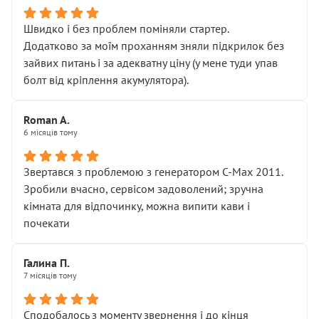
Швидко і без проблем поміняли стартер.
Додатково за моїм проханням зняли підкрилок без
зайвих питань і за адекватну ціну (у мене туди упав
болт від кріплення акумулятора).
Roman A.
6 місяців тому
Звертався з проблемою з генератором C-Max 2011.
Зробили вчасно, сервісом задоволений; зручна
кімната для відпочинку, можна випити кави і
почекати
Галина П.
7 місяців тому
Сподобалось з моменту звернення і до кінця