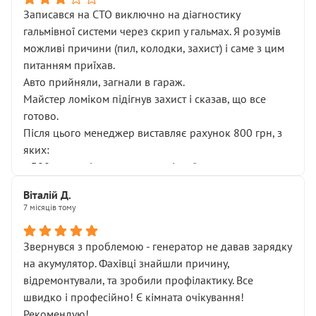
Записався на СТО виключно на діагностику
гальмівної системи через скрип у гальмах. Я розумів
можливі причини (пил, колодки, захист) і саме з цим
питанням приїхав.
Авто прийняли, загнали в гараж.
Майстер ломіком підігнув захист і сказав, що все
готово.
Після цього менеджер виставляє рахунок 800 грн, з
яких:
• 300 грн — діагностика гальмівної системи
• 500 грн — діагностика ходової, яку я НЕ замовляв і
Віталій Д.
НЕ погоджував
7 місяців тому
Я оплатив, але одразу звернув увагу, що це нав’язана
послуга. Тим більше, я був поруч і жодної реальної
Звернувся з проблемою - генератор не давав зарядку
діагностики ходової не проводилось. Після
на акумулятор. Фахівці знайшли причину,
зауваження гроші за цю “послугу” повернули, що
відремонтували, та зробили профілактику. Все
лише підтвердило мою правоту.
швидко і професійно! Є кімната очікування!
Але головне — я виїжджаю з боксу, і скрип у гальмах
Рекомендую!