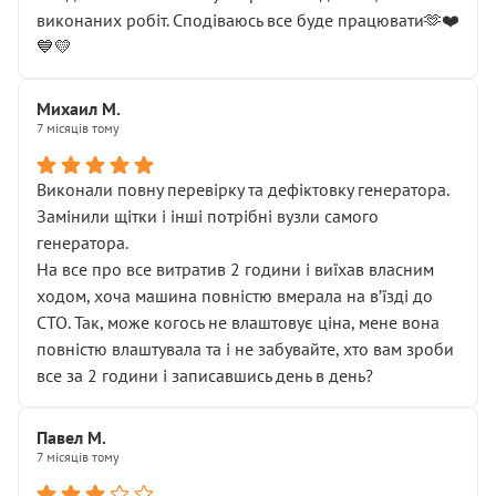
виконаних робіт. Сподіваюсь все буде працювати🫶❤️
💙💛
Михаил М.
7 місяців тому
Виконали повну перевірку та дефіктовку генератора.
Замінили щітки і інші потрібні вузли самого
генератора.
На все про все витратив 2 години і виїхав власним
ходом, хоча машина повністю вмерала на вʼїзді до
СТО. Так, може когось не влаштовує ціна, мене вона
повністю влаштувала та і не забувайте, хто вам зроби
все за 2 години і записавшись день в день?
Павел М.
7 місяців тому