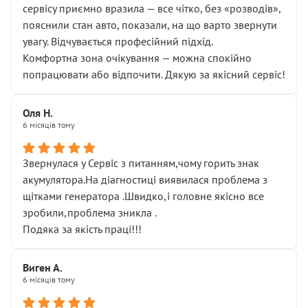
сервісу приємно вразила — все чітко, без «розводів»,
пояснили стан авто, показали, на що варто звернути
увагу. Відчувається професійний підхід.
Комфортна зона очікування — можна спокійно
попрацювати або відпочити. Дякую за якісний сервіс!
Оля Н.
6 місяців тому
Звернулася у Сервіс з питанням,чому горить знак
акумулятора.На діагностиці виявилася проблема з
щітками генератора .Швидко,і головне якісно все
зробили,проблема зникла .
Подяка за якість праці!!!
Виген А.
6 місяців тому