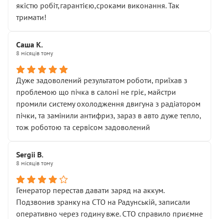
якістю робіт,гарантією,сроками виконання. Так
тримати!
Саша К.
8 місяців тому
Дуже задоволений результатом роботи, приїхав з
проблемою що пічка в салоні не гріє, майстри
промили систему охолодження двигуна з радіатором
пічки, та замінили антифриз, зараз в авто дуже тепло,
тож роботою та сервісом задоволений
Sergii B.
8 місяців тому
Генератор перестав давати заряд на аккум.
Подзвонив зранку на СТО на Радунській, записали
оперативно через годину вже. СТО справило приємне