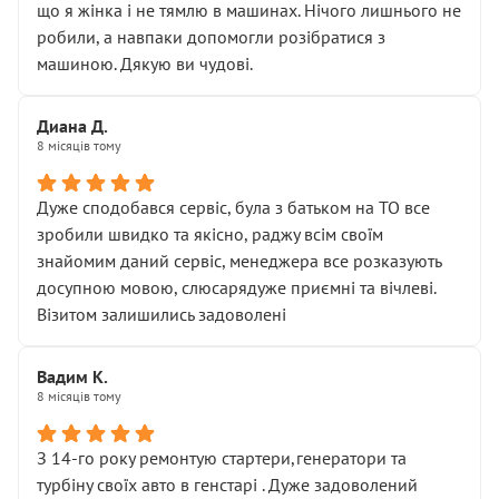
що я жінка і не тямлю в машинах. Нічого лишнього не
робили, а навпаки допомогли розібратися з
машиною. Дякую ви чудові.
Диана Д.
8 місяців тому
Дуже сподобався сервіс, була з батьком на ТО все
зробили швидко та якісно, раджу всім своїм
знайомим даний сервіс, менеджера все розказують
досупною мовою, слюсарядуже приємні та вічлеві.
Візитом залишились задоволені
Вадим К.
8 місяців тому
З 14-го року ремонтую стартери,генератори та
турбіну своїх авто в генстарі . Дуже задоволений