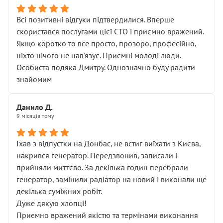
Всі позитивні відгуки підтвердилися. Вперше
скористався послугами цієї СТО і приємно вражений.
Якщо коротко то все просто, прозоро, професійно,
ніхто нічого не нав'язує. Приємні молоді люди.
Особиста подяка Дмитру. Однозначно буду радити
знайомим
Данило Д.
9 місяців тому
Їхав з відпустки на Донбас, не встиг виїхати з Києва,
накрився генератор. Передзвонив, записали і
прийняли миттєво. За декілька годин перебрали
генератор, замінили радіатор на новий і виконали ще
декілька суміжних робіт.
Дуже дякую хлопці!
Приємно вражений якістю та термінами виконання