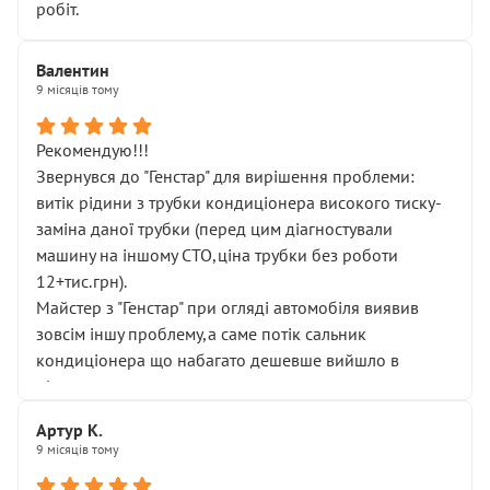
робіт.
Валентин
9 місяців тому
Рекомендую!!!
Звернувся до "Генстар" для вирішення проблеми:
витік рідини з трубки кондиціонера високого тиску-
заміна даної трубки (перед цим діагностували
машину на іншому СТО,ціна трубки без роботи
12+тис.грн).
Майстер з "Генстар" при огляді автомобіля виявив
зовсім іншу проблему,а саме потік сальник
кондиціонера що набагато дешевше вийшло в
підсумку.
Дуже дякую за швидкий і професійний ремонт!
Артур К.
9 місяців тому