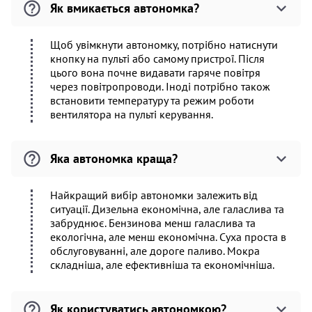
Як вмикається автономка?
Щоб увімкнути автономку, потрібно натиснути
кнопку на пульті або самому пристрої. Після
цього вона почне видавати гаряче повітря
через повітропроводи. Іноді потрібно також
встановити температуру та режим роботи
вентилятора на пульті керування.
Яка автономка краща?
Найкращий вибір автономки залежить від
ситуації. Дизельна економічна, але галаслива та
забруднює. Бензинова менш галаслива та
екологічна, але менш економічна. Суха проста в
обслуговуванні, але дороге паливо. Мокра
складніша, але ефективніша та економічніша.
Як користуватись автономкою?