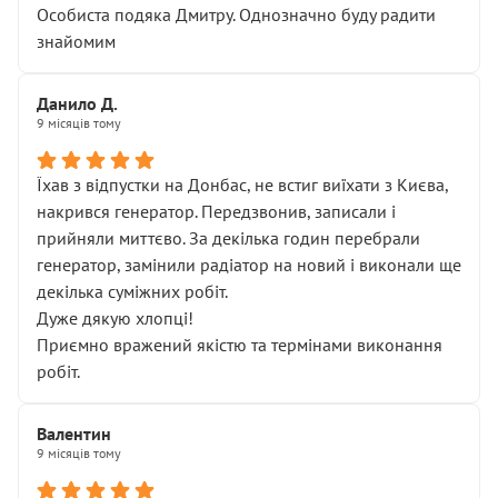
Особиста подяка Дмитру. Однозначно буду радити
знайомим
Данило Д.
9 місяців тому
Їхав з відпустки на Донбас, не встиг виїхати з Києва,
накрився генератор. Передзвонив, записали і
прийняли миттєво. За декілька годин перебрали
генератор, замінили радіатор на новий і виконали ще
декілька суміжних робіт.
Дуже дякую хлопці!
Приємно вражений якістю та термінами виконання
робіт.
Валентин
9 місяців тому