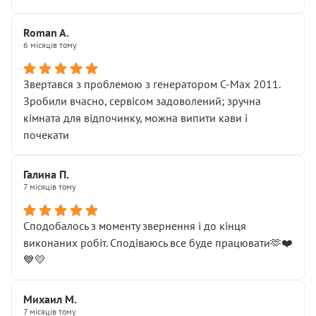
Roman A.
6 місяців тому
Звертався з проблемою з генератором C-Max 2011.
Зробили вчасно, сервісом задоволений; зручна
кімната для відпочинку, можна випити кави і
почекати
Галина П.
7 місяців тому
Сподобалось з моменту звернення і до кінця
виконаних робіт. Сподіваюсь все буде працювати🫶❤️
💙💛
Михаил М.
7 місяців тому