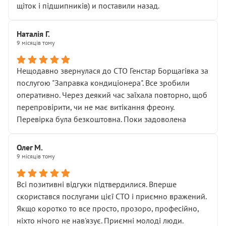
щіток і підшипників) и поставили назад.
Наталія Г.
9 місяців тому
Нещодавно звернулася до СТО Генстар Борщагівка за
послугою "Заправка кондиціонера". Все зробили
оперативно. Через деякий час заїхала повторно, щоб
перепровірити, чи не має витікання фреону.
Перевірка була безкоштовна. Поки задоволена
Олег М.
9 місяців тому
Всі позитивні відгуки підтвердилися. Вперше
скористався послугами цієї СТО і приємно вражений.
Якщо коротко то все просто, прозоро, професійно,
ніхто нічого не нав'язує. Приємні молоді люди.