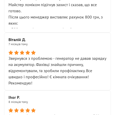
Майстер ломіком підігнув захист і сказав, що все
готово.
Після цього менеджер виставляє рахунок 800 грн, з
яких:
• 300 грн — діагностика гальмівної системи
• 500 грн — діагностика ходової, яку я НЕ замовляв і
Віталій Д.
НЕ погоджував
7 місяців тому
Я оплатив, але одразу звернув увагу, що це нав’язана
послуга. Тим більше, я був поруч і жодної реальної
Звернувся з проблемою - генератор не давав зарядку
діагностики ходової не проводилось. Після
на акумулятор. Фахівці знайшли причину,
зауваження гроші за цю “послугу” повернули, що
відремонтували, та зробили профілактику. Все
лише підтвердило мою правоту.
швидко і професійно! Є кімната очікування!
Але головне — я виїжджаю з боксу, і скрип у гальмах
Рекомендую!
залишився таким самим, як і був. Тобто оплачена
“діагностика гальм” фактично нічого не дала.
Далі ситуація тільки погіршилась:
Ihor P.
8 місяців тому
• сказали, що тепер “потрібно знімати колеса”
• що біля авто стояти вже не можна