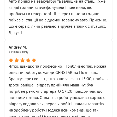
• почали озвучувати купу додаткових робіт без
Авто привіз на евакуаторі та залишив на станції. Уже
чіткого пояснення
за дві години зателефонували і пояснили, що
( ну все зняли та доробили) дякую!
проблема в генераторі. Ще через півтори години
Окремий момент, який виглядає абсурдно:
поїхав зі станції на відремонтованому авто. Приємно,
мені заявили, що бачок гальмівної рідини потрібно
що є сервіс, який реально виручає в таких ситуаціях.
міняти разом із головним гальмівним циліндром у
Дякую!
зборі.
Для людини, яка хоча б трохи розуміється на техніці,
Andrey M.
це звучить як мінімум непрофесійно, а як максимум —
8 місяців тому
спроба продати дорогий вузол замість елементарних
ущільнювачів.
Чітко, швидко та професійно! Приблизно так, можна
Що прикро — це не перший мій візит. Раніше міняв у
описати роботу команди GENSTAR на Позняках.
вас стартер, і тоді сервіс наче справив хороше
Зранку через колл-центр записався на 15:00, приїхав
враження. Але згодом знайшов декілька гайок під
трохи раніше і відразу прийняли машину: був
лобовим склом. Мені пояснили, що це “старі гайки, які
потрібен ремонт стартера. О 17:20 повідомили, що
відкручували”, і попросили не хвилюватися. ( надіюсь
авто вже готово. Оплата за роботу можлива карткою,
новий власник, не застяг в полі))
відразу видали чек, перелік робіт і надали гарантію
Але після нинішнього візиту такі дрібниці вже не
на зроблену роботу. Подяка всій команді, що так
здаються дрібницями.
швидко зробили! Окрема подяка майстеру-