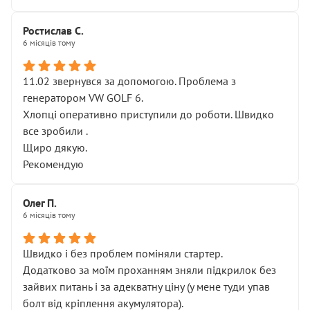
Ростислав С.
6 місяців тому
11.02 звернувся за допомогою. Проблема з
генератором VW GOLF 6.
Хлопці оперативно приступили до роботи. Швидко
все зробили .
Щиро дякую.
Рекомендую
Олег П.
6 місяців тому
Швидко і без проблем поміняли стартер.
Додатково за моїм проханням зняли підкрилок без
зайвих питань і за адекватну ціну (у мене туди упав
болт від кріплення акумулятора).