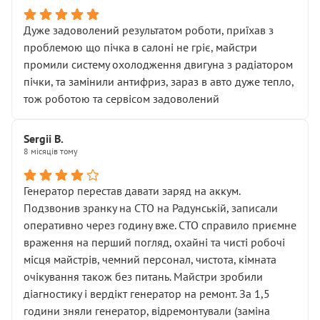
Дуже задоволений результатом роботи, приїхав з
проблемою що пічка в салоні не гріє, майстри
промили систему охолодження двигуна з радіатором
пічки, та замінили антифриз, зараз в авто дуже тепло,
тож роботою та сервісом задоволений
Sergii B.
8 місяців тому
Генератор перестав давати заряд на аккум.
Подзвонив зранку на СТО на Радунській, записали
оперативно через годину вже. СТО справило приємне
враження на перший погляд, охайні та чисті робочі
місця майстрів, чемний персонал, чистота, кімната
очікування також без питань. Майстри зробили
діагностику і вердікт генератор на ремонт. За 1,5
години зняли генератор, відремонтували (заміна