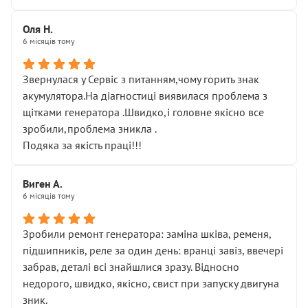
Оля Н.
6 місяців тому
Звернулася у Сервіс з питанням,чому горить знак
акумулятора.На діагностиці виявилася проблема з
щітками генератора .Швидко,і головне якісно все
зробили,проблема зникла .
Подяка за якість праці!!!
Виген А.
6 місяців тому
Зробили ремонт генератора: заміна шківа, ременя,
підшипників, реле за один день: вранці завіз, ввечері
забрав, деталі всі знайшлися зразу. Відносно
недорого, швидко, якісно, свист при запуску двигуна
зник.