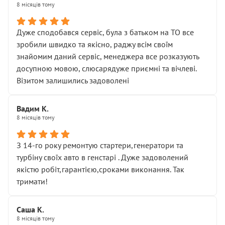
8 місяців тому
Дуже сподобався сервіс, була з батьком на ТО все
зробили швидко та якісно, раджу всім своїм
знайомим даний сервіс, менеджера все розказують
досупною мовою, слюсарядуже приємні та вічлеві.
Візитом залишились задоволені
Вадим К.
8 місяців тому
З 14-го року ремонтую стартери,генератори та
турбіну своїх авто в генстарі . Дуже задоволений
якістю робіт,гарантією,сроками виконання. Так
тримати!
Саша К.
8 місяців тому