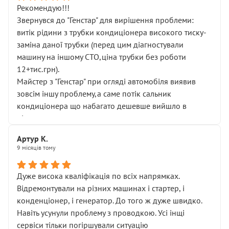
Рекомендую!!!
Звернувся до "Генстар" для вирішення проблеми:
витік рідини з трубки кондиціонера високого тиску-
заміна даної трубки (перед цим діагностували
машину на іншому СТО,ціна трубки без роботи
12+тис.грн).
Майстер з "Генстар" при огляді автомобіля виявив
зовсім іншу проблему,а саме потік сальник
кондиціонера що набагато дешевше вийшло в
підсумку.
Дуже дякую за швидкий і професійний ремонт!
Артур К.
9 місяців тому
Дуже висока кваліфікація по всіх напрямках.
Відремонтували на різних машинах і стартер, і
конденціонер, і генератор. До того ж дуже швидко.
Навіть усунули проблему з проводкою. Усі інщі
сервіси тільки погіршували ситуацію