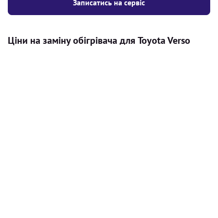
Записатись на сервіс
Ціни на заміну обігрівача для Toyota Verso
Послуга
Ціна
Автономний обігрівач
Безкоштовний розрахунок ціни
Безкоштовно
установки автономного обігрівача
Встановлення повітряного
8000
грн
автономного опалювача
Встановлення рідинного
10000
грн
автономного опалювача