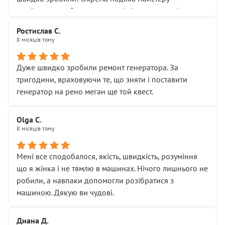
Я — клієнт, який працює на довірі, і саме її цей сервіс
приймальнику Олександру: всі чітко та по суті.
серйозно підірвав.
Молодці! Однозначно буду радити своїм знайомим
Хотілося б більше:
Ростислав С.
звертатися до цього автосервісу.
8 місяців тому
• належної уваги до авто
• прозорості в роботах і рахунках
• реальної діагностики, а не формального
Дуже швидко зробили ремонт генератора. За
“подивились і поїхав”
тригодини, враховуючи те, що зняти і поставити
На жаль, складається враження, що сервіс працює не
генератор на рено меган ще той квест.
на якість, а “аби швидше і дорожче”. Саме це і псує
загальне враження та бажання повертатися.
Olga С.
Стосовно комунікації - все добре
8 місяців тому
Мені все сподобалося, якість, швидкість, розуміння
що я жінка і не тямлю в машинах. Нічого лишнього не
робили, а навпаки допомогли розібратися з
машиною. Дякую ви чудові.
Диана Д.