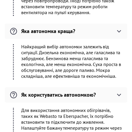
через повітропроводи. Іноді потрібно також
встановити температуру та режим роботи
вентилятора на пульті керування.
Яка автономка краща?
Найкращий вибір автономки залежить від
ситуації. Дизельна економічна, але галаслива та
забруднює. Бензинова менш галаслива та
екологічна, але менш економічна. Суха проста в
обслуговуванні, але дороге паливо. Мокра
складніша, але ефективніша та економічніша.
Як користуватись автономкою?
Для використання автономних обігрівачів,
таких як Webasto та Eberspacher, їх потрібно
встановити та підключити до живлення.
Налаштуйте бажану температуру та режим через