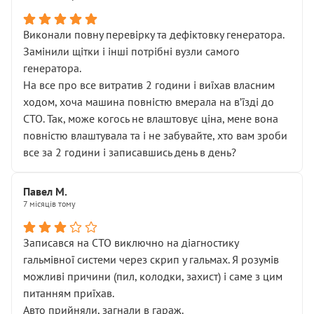
Виконали повну перевірку та дефіктовку генератора.
Замінили щітки і інші потрібні вузли самого
генератора.
На все про все витратив 2 години і виїхав власним
ходом, хоча машина повністю вмерала на вʼїзді до
СТО. Так, може когось не влаштовує ціна, мене вона
повністю влаштувала та і не забувайте, хто вам зроби
все за 2 години і записавшись день в день?
Павел М.
7 місяців тому
Записався на СТО виключно на діагностику
гальмівної системи через скрип у гальмах. Я розумів
можливі причини (пил, колодки, захист) і саме з цим
питанням приїхав.
Авто прийняли, загнали в гараж.