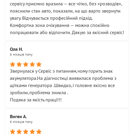
сервісу приємно вразила — все чітко, без «розводів»,
пояснили стан авто, показали, на що варто звернути
увагу. Відчувається професійний підхід.
Комфортна зона очікування — можна спокійно
попрацювати або відпочити. Дякую за якісний сервіс!
Оля Н.
6 місяців тому
Звернулася у Сервіс з питанням,чому горить знак
акумулятора.На діагностиці виявилася проблема з
щітками генератора .Швидко,і головне якісно все
зробили,проблема зникла .
Подяка за якість праці!!!
Виген А.
6 місяців тому