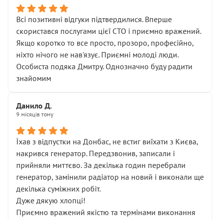
Всі позитивні відгуки підтвердилися. Вперше
скористався послугами цієї СТО і приємно вражений.
Якщо коротко то все просто, прозоро, професійно,
ніхто нічого не нав'язує. Приємні молоді люди.
Особиста подяка Дмитру. Однозначно буду радити
знайомим
Данило Д.
9 місяців тому
Їхав з відпустки на Донбас, не встиг виїхати з Києва,
накрився генератор. Передзвонив, записали і
прийняли миттєво. За декілька годин перебрали
генератор, замінили радіатор на новий і виконали ще
декілька суміжних робіт.
Дуже дякую хлопці!
Приємно вражений якістю та термінами виконання