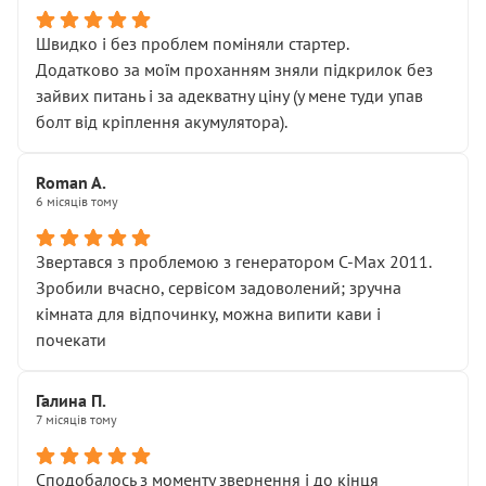
Швидко і без проблем поміняли стартер.
Додатково за моїм проханням зняли підкрилок без
зайвих питань і за адекватну ціну (у мене туди упав
болт від кріплення акумулятора).
Roman A.
6 місяців тому
Звертався з проблемою з генератором C-Max 2011.
Зробили вчасно, сервісом задоволений; зручна
кімната для відпочинку, можна випити кави і
почекати
Галина П.
7 місяців тому
Сподобалось з моменту звернення і до кінця