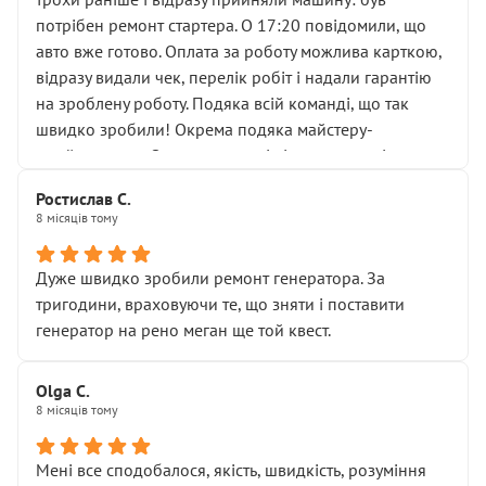
лобовим склом. Мені пояснили, що це “старі гайки, які
потрібен ремонт стартера. О 17:20 повідомили, що
відкручували”, і попросили не хвилюватися. ( надіюсь
авто вже готово. Оплата за роботу можлива карткою,
новий власник, не застяг в полі))
відразу видали чек, перелік робіт і надали гарантію
Але після нинішнього візиту такі дрібниці вже не
на зроблену роботу. Подяка всій команді, що так
здаються дрібницями.
швидко зробили! Окрема подяка майстеру-
Я — клієнт, який працює на довірі, і саме її цей сервіс
приймальнику Олександру: всі чітко та по суті.
серйозно підірвав.
Молодці! Однозначно буду радити своїм знайомим
Хотілося б більше:
Ростислав С.
звертатися до цього автосервісу.
8 місяців тому
• належної уваги до авто
• прозорості в роботах і рахунках
• реальної діагностики, а не формального
Дуже швидко зробили ремонт генератора. За
“подивились і поїхав”
тригодини, враховуючи те, що зняти і поставити
На жаль, складається враження, що сервіс працює не
генератор на рено меган ще той квест.
на якість, а “аби швидше і дорожче”. Саме це і псує
загальне враження та бажання повертатися.
Olga С.
Стосовно комунікації - все добре
8 місяців тому
Мені все сподобалося, якість, швидкість, розуміння