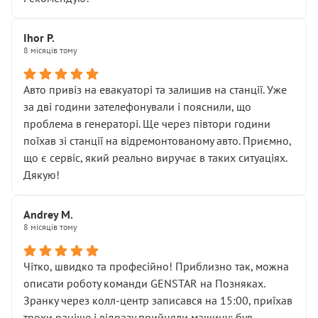
залишився таким самим, як і був. Тобто оплачена
“діагностика гальм” фактично нічого не дала.
Далі ситуація тільки погіршилась:
Ihor P.
8 місяців тому
• сказали, що тепер “потрібно знімати колеса”
• що біля авто стояти вже не можна
• почали озвучувати купу додаткових робіт без
Авто привіз на евакуаторі та залишив на станції. Уже
чіткого пояснення
за дві години зателефонували і пояснили, що
( ну все зняли та доробили) дякую!
проблема в генераторі. Ще через півтори години
Окремий момент, який виглядає абсурдно:
поїхав зі станції на відремонтованому авто. Приємно,
мені заявили, що бачок гальмівної рідини потрібно
що є сервіс, який реально виручає в таких ситуаціях.
міняти разом із головним гальмівним циліндром у
Дякую!
зборі.
Для людини, яка хоча б трохи розуміється на техніці,
Andrey M.
це звучить як мінімум непрофесійно, а як максимум —
8 місяців тому
спроба продати дорогий вузол замість елементарних
ущільнювачів.
Чітко, швидко та професійно! Приблизно так, можна
Що прикро — це не перший мій візит. Раніше міняв у
описати роботу команди GENSTAR на Позняках.
вас стартер, і тоді сервіс наче справив хороше
Зранку через колл-центр записався на 15:00, приїхав
враження. Але згодом знайшов декілька гайок під
трохи раніше і відразу прийняли машину: був