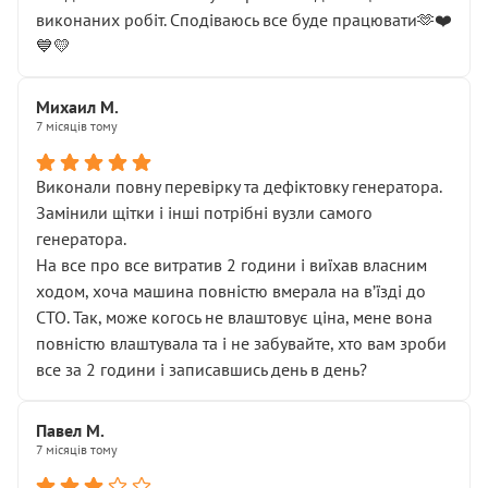
виконаних робіт. Сподіваюсь все буде працювати🫶❤️
💙💛
Михаил М.
7 місяців тому
Виконали повну перевірку та дефіктовку генератора.
Замінили щітки і інші потрібні вузли самого
генератора.
На все про все витратив 2 години і виїхав власним
ходом, хоча машина повністю вмерала на вʼїзді до
СТО. Так, може когось не влаштовує ціна, мене вона
повністю влаштувала та і не забувайте, хто вам зроби
все за 2 години і записавшись день в день?
Павел М.
7 місяців тому