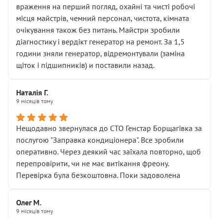
враження на перший погляд, охайні та чисті робочі
місця майстрів, чемний персонал, чистота, кімната
очікування також без питань. Майстри зробили
діагностику і вердікт генератор на ремонт. За 1,5
години зняли генератор, відремонтували (заміна
щіток і підшипників) и поставили назад.
Наталія Г.
9 місяців тому
Нещодавно звернулася до СТО Генстар Борщагівка за
послугою "Заправка кондиціонера". Все зробили
оперативно. Через деякий час заїхала повторно, щоб
перепровірити, чи не має витікання фреону.
Перевірка була безкоштовна. Поки задоволена
Олег М.
9 місяців тому