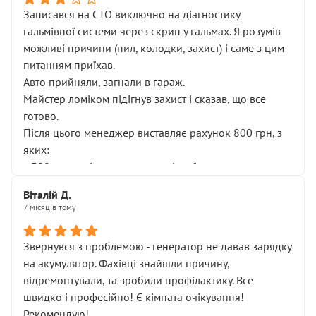
Записався на СТО виключно на діагностику
гальмівної системи через скрип у гальмах. Я розумів
можливі причини (пил, колодки, захист) і саме з цим
питанням приїхав.
Авто прийняли, загнали в гараж.
Майстер ломіком підігнув захист і сказав, що все
готово.
Після цього менеджер виставляє рахунок 800 грн, з
яких:
• 300 грн — діагностика гальмівної системи
• 500 грн — діагностика ходової, яку я НЕ замовляв і
Віталій Д.
НЕ погоджував
7 місяців тому
Я оплатив, але одразу звернув увагу, що це нав’язана
послуга. Тим більше, я був поруч і жодної реальної
Звернувся з проблемою - генератор не давав зарядку
діагностики ходової не проводилось. Після
на акумулятор. Фахівці знайшли причину,
зауваження гроші за цю “послугу” повернули, що
відремонтували, та зробили профілактику. Все
лише підтвердило мою правоту.
швидко і професійно! Є кімната очікування!
Але головне — я виїжджаю з боксу, і скрип у гальмах
Рекомендую!