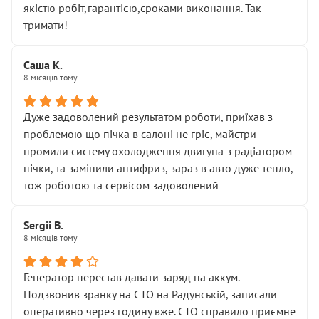
якістю робіт,гарантією,сроками виконання. Так
тримати!
Саша К.
8 місяців тому
Дуже задоволений результатом роботи, приїхав з
проблемою що пічка в салоні не гріє, майстри
промили систему охолодження двигуна з радіатором
пічки, та замінили антифриз, зараз в авто дуже тепло,
тож роботою та сервісом задоволений
Sergii B.
8 місяців тому
Генератор перестав давати заряд на аккум.
Подзвонив зранку на СТО на Радунській, записали
оперативно через годину вже. СТО справило приємне