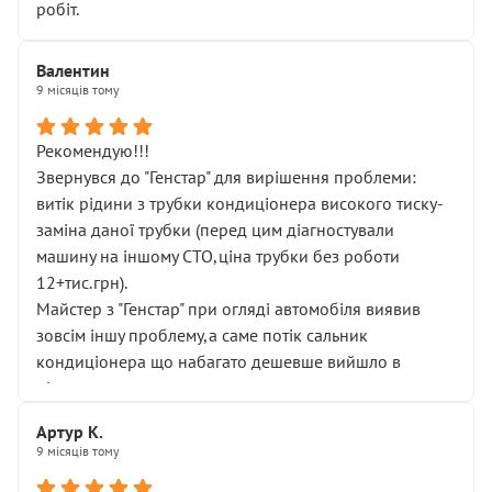
робіт.
Валентин
9 місяців тому
Рекомендую!!!
Звернувся до "Генстар" для вирішення проблеми:
витік рідини з трубки кондиціонера високого тиску-
заміна даної трубки (перед цим діагностували
машину на іншому СТО,ціна трубки без роботи
12+тис.грн).
Майстер з "Генстар" при огляді автомобіля виявив
зовсім іншу проблему,а саме потік сальник
кондиціонера що набагато дешевше вийшло в
підсумку.
Дуже дякую за швидкий і професійний ремонт!
Артур К.
9 місяців тому