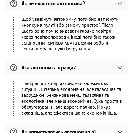
Як вмикається автономка?
Щоб увімкнути автономку, потрібно натиснути
кнопку на пульті або самому пристрої. Після
цього вона почне видавати гаряче повітря
через повітропроводи. Іноді потрібно також
встановити температуру та режим роботи
вентилятора на пульті керування.
Яка автономка краща?
Найкращий вибір автономки залежить від
ситуації. Дизельна економічна, але галаслива та
забруднює. Бензинова менш галаслива та
екологічна, але менш економічна. Суха проста в
обслуговуванні, але дороге паливо. Мокра
складніша, але ефективніша та економічніша.
Як користуватись автономкою?