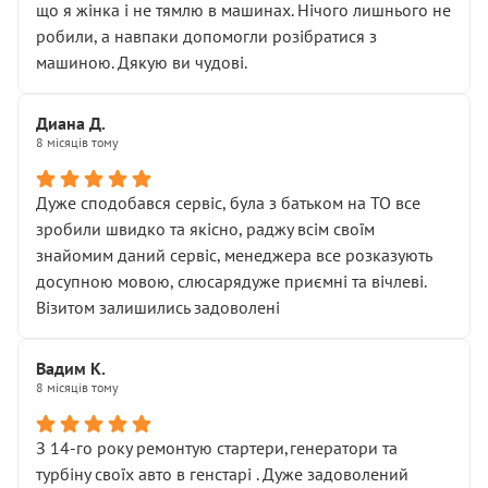
що я жінка і не тямлю в машинах. Нічого лишнього не
робили, а навпаки допомогли розібратися з
машиною. Дякую ви чудові.
Диана Д.
8 місяців тому
Дуже сподобався сервіс, була з батьком на ТО все
зробили швидко та якісно, раджу всім своїм
знайомим даний сервіс, менеджера все розказують
досупною мовою, слюсарядуже приємні та вічлеві.
Візитом залишились задоволені
Вадим К.
8 місяців тому
З 14-го року ремонтую стартери,генератори та
турбіну своїх авто в генстарі . Дуже задоволений