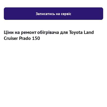
Записатись на сервіс
Ціни на ремонт обігрівача для Toyota Land
Cruiser Prado 150
Послуга
Ціна
Автономний обігрівач
Безкоштовний розрахунок ціни
Безкоштовно
установки автономного обігрівача
Встановлення повітряного
8000
грн
автономного опалювача