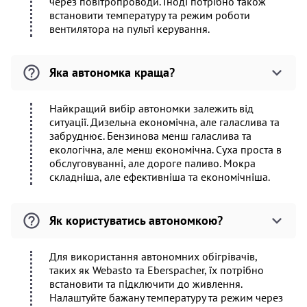
через повітропроводи. Іноді потрібно також
встановити температуру та режим роботи
вентилятора на пульті керування.
Яка автономка краща?
Найкращий вибір автономки залежить від
ситуації. Дизельна економічна, але галаслива та
забруднює. Бензинова менш галаслива та
екологічна, але менш економічна. Суха проста в
обслуговуванні, але дороге паливо. Мокра
складніша, але ефективніша та економічніша.
Як користуватись автономкою?
Для використання автономних обігрівачів,
таких як Webasto та Eberspacher, їх потрібно
встановити та підключити до живлення.
Налаштуйте бажану температуру та режим через