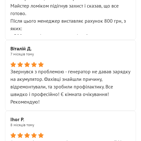
Майстер ломіком підігнув захист і сказав, що все
готово.
Після цього менеджер виставляє рахунок 800 грн, з
яких:
• 300 грн — діагностика гальмівної системи
• 500 грн — діагностика ходової, яку я НЕ замовляв і
Віталій Д.
НЕ погоджував
7 місяців тому
Я оплатив, але одразу звернув увагу, що це нав’язана
послуга. Тим більше, я був поруч і жодної реальної
Звернувся з проблемою - генератор не давав зарядку
діагностики ходової не проводилось. Після
на акумулятор. Фахівці знайшли причину,
зауваження гроші за цю “послугу” повернули, що
відремонтували, та зробили профілактику. Все
лише підтвердило мою правоту.
швидко і професійно! Є кімната очікування!
Але головне — я виїжджаю з боксу, і скрип у гальмах
Рекомендую!
залишився таким самим, як і був. Тобто оплачена
“діагностика гальм” фактично нічого не дала.
Далі ситуація тільки погіршилась:
Ihor P.
8 місяців тому
• сказали, що тепер “потрібно знімати колеса”
• що біля авто стояти вже не можна