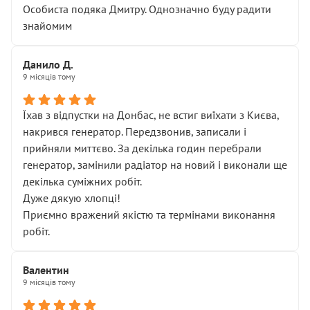
Особиста подяка Дмитру. Однозначно буду радити
знайомим
Данило Д.
9 місяців тому
Їхав з відпустки на Донбас, не встиг виїхати з Києва,
накрився генератор. Передзвонив, записали і
прийняли миттєво. За декілька годин перебрали
генератор, замінили радіатор на новий і виконали ще
декілька суміжних робіт.
Дуже дякую хлопці!
Приємно вражений якістю та термінами виконання
робіт.
Валентин
9 місяців тому