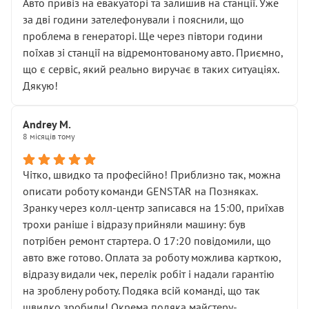
• почали озвучувати купу додаткових робіт без
Авто привіз на евакуаторі та залишив на станції. Уже
чіткого пояснення
за дві години зателефонували і пояснили, що
( ну все зняли та доробили) дякую!
проблема в генераторі. Ще через півтори години
Окремий момент, який виглядає абсурдно:
поїхав зі станції на відремонтованому авто. Приємно,
мені заявили, що бачок гальмівної рідини потрібно
що є сервіс, який реально виручає в таких ситуаціях.
міняти разом із головним гальмівним циліндром у
Дякую!
зборі.
Для людини, яка хоча б трохи розуміється на техніці,
Andrey M.
це звучить як мінімум непрофесійно, а як максимум —
8 місяців тому
спроба продати дорогий вузол замість елементарних
ущільнювачів.
Чітко, швидко та професійно! Приблизно так, можна
Що прикро — це не перший мій візит. Раніше міняв у
описати роботу команди GENSTAR на Позняках.
вас стартер, і тоді сервіс наче справив хороше
Зранку через колл-центр записався на 15:00, приїхав
враження. Але згодом знайшов декілька гайок під
трохи раніше і відразу прийняли машину: був
лобовим склом. Мені пояснили, що це “старі гайки, які
потрібен ремонт стартера. О 17:20 повідомили, що
відкручували”, і попросили не хвилюватися. ( надіюсь
авто вже готово. Оплата за роботу можлива карткою,
новий власник, не застяг в полі))
відразу видали чек, перелік робіт і надали гарантію
Але після нинішнього візиту такі дрібниці вже не
на зроблену роботу. Подяка всій команді, що так
здаються дрібницями.
швидко зробили! Окрема подяка майстеру-