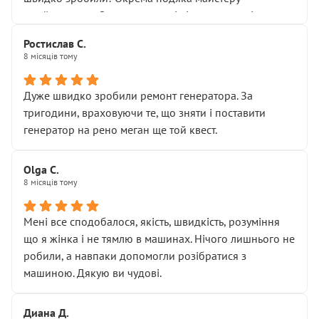
Я — клієнт, який працює на довірі, і саме її цей сервіс
приймальнику Олександру: всі чітко та по суті.
серйозно підірвав.
Молодці! Однозначно буду радити своїм знайомим
Хотілося б більше:
Ростислав С.
звертатися до цього автосервісу.
8 місяців тому
• належної уваги до авто
• прозорості в роботах і рахунках
• реальної діагностики, а не формального
Дуже швидко зробили ремонт генератора. За
“подивились і поїхав”
тригодини, враховуючи те, що зняти і поставити
На жаль, складається враження, що сервіс працює не
генератор на рено меган ще той квест.
на якість, а “аби швидше і дорожче”. Саме це і псує
загальне враження та бажання повертатися.
Olga С.
Стосовно комунікації - все добре
8 місяців тому
Мені все сподобалося, якість, швидкість, розуміння
що я жінка і не тямлю в машинах. Нічого лишнього не
робили, а навпаки допомогли розібратися з
машиною. Дякую ви чудові.
Диана Д.