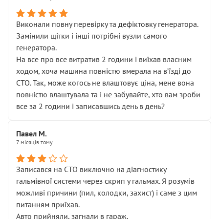
Виконали повну перевірку та дефіктовку генератора.
Замінили щітки і інші потрібні вузли самого
генератора.
На все про все витратив 2 години і виїхав власним
ходом, хоча машина повністю вмерала на вʼїзді до
СТО. Так, може когось не влаштовує ціна, мене вона
повністю влаштувала та і не забувайте, хто вам зроби
все за 2 години і записавшись день в день?
Павел М.
7 місяців тому
Записався на СТО виключно на діагностику
гальмівної системи через скрип у гальмах. Я розумів
можливі причини (пил, колодки, захист) і саме з цим
питанням приїхав.
Авто прийняли, загнали в гараж.