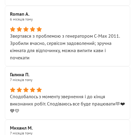
Roman A.
6 місяців тому
Звертався з проблемою з генератором C-Max 2011.
Зробили вчасно, сервісом задоволений; зручна
кімната для відпочинку, можна випити кави і
почекати
Галина П.
7 місяців тому
Сподобалось з моменту звернення і до кінця
виконаних робіт. Сподіваюсь все буде працювати🫶❤️
💙💛
Михаил М.
7 місяців тому