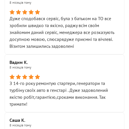
8 місяців тому
Дуже сподобався сервіс, була з батьком на ТО все
зробили швидко та якісно, раджу всім своїм
знайомим даний сервіс, менеджера все розказують
досупною мовою, слюсарядуже приємні та вічлеві.
Візитом залишились задоволені
Вадим К.
8 місяців тому
З 14-го року ремонтую стартери,генератори та
турбіну своїх авто в генстарі . Дуже задоволений
якістю робіт,гарантією,сроками виконання. Так
тримати!
Саша К.
8 місяців тому