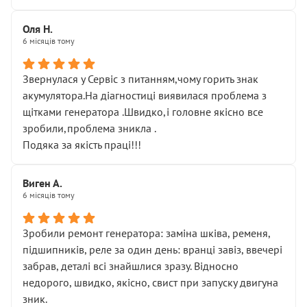
Оля Н.
6 місяців тому
Звернулася у Сервіс з питанням,чому горить знак
акумулятора.На діагностиці виявилася проблема з
щітками генератора .Швидко,і головне якісно все
зробили,проблема зникла .
Подяка за якість праці!!!
Виген А.
6 місяців тому
Зробили ремонт генератора: заміна шківа, ременя,
підшипників, реле за один день: вранці завіз, ввечері
забрав, деталі всі знайшлися зразу. Відносно
недорого, швидко, якісно, свист при запуску двигуна
зник.