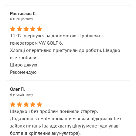
Ростислав С.
6 місяців тому
11.02 звернувся за допомогою. Проблема з
генератором VW GOLF 6.
Хлопці оперативно приступили до роботи. Швидко
все зробили .
Щиро дякую.
Рекомендую
Олег П.
6 місяців тому
Швидко і без проблем поміняли стартер.
Додатково за моїм проханням зняли підкрилок без
зайвих питань і за адекватну ціну (у мене туди упав
болт від кріплення акумулятора).