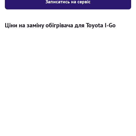
Записатись на сервіс
Ціни на заміну обігрівача для Toyota I-Go
Послуга
Ціна
Автономний обігрівач
Безкоштовний розрахунок ціни
Безкоштовно
установки автономного обігрівача
Встановлення повітряного
8000
грн
автономного опалювача
Встановлення рідинного
10000
грн
автономного опалювача