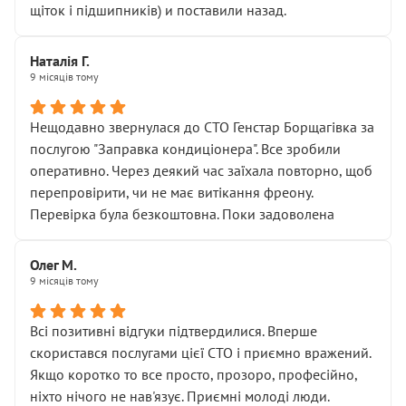
щіток і підшипників) и поставили назад.
Наталія Г.
9 місяців тому
Нещодавно звернулася до СТО Генстар Борщагівка за
послугою "Заправка кондиціонера". Все зробили
оперативно. Через деякий час заїхала повторно, щоб
перепровірити, чи не має витікання фреону.
Перевірка була безкоштовна. Поки задоволена
Олег М.
9 місяців тому
Всі позитивні відгуки підтвердилися. Вперше
скористався послугами цієї СТО і приємно вражений.
Якщо коротко то все просто, прозоро, професійно,
ніхто нічого не нав'язує. Приємні молоді люди.