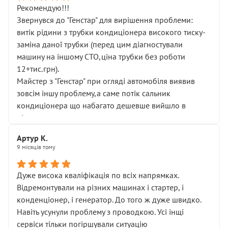
Рекомендую!!!
Звернувся до "Генстар" для вирішення проблеми:
витік рідини з трубки кондиціонера високого тиску-
заміна даної трубки (перед цим діагностували
машину на іншому СТО,ціна трубки без роботи
12+тис.грн).
Майстер з "Генстар" при огляді автомобіля виявив
зовсім іншу проблему,а саме потік сальник
кондиціонера що набагато дешевше вийшло в
підсумку.
Дуже дякую за швидкий і професійний ремонт!
Артур К.
9 місяців тому
Дуже висока кваліфікація по всіх напрямках.
Відремонтували на різних машинах і стартер, і
конденціонер, і генератор. До того ж дуже швидко.
Навіть усунули проблему з проводкою. Усі інщі
сервіси тільки погіршували ситуацію