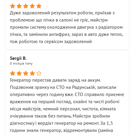
Дуже задоволений результатом роботи, приїхав з
проблемою що пічка в салоні не гріє, майстри
промили систему охолодження двигуна з радіатором
пічки, та замінили антифриз, зараз в авто дуже тепло,
тож роботою та сервісом задоволений
Sergii B.
8 місяців тому
Генератор перестав давати заряд на аккум.
Подзвонив зранку на СТО на Радунській, записали
оперативно через годину вже. СТО справило приємне
враження на перший погляд, охайні та чисті робочі
місця майстрів, чемний персонал, чистота, кімната
очікування також без питань. Майстри зробили
діагностику і вердікт генератор на ремонт. За 1,5
години зняли генератор, відремонтували (заміна