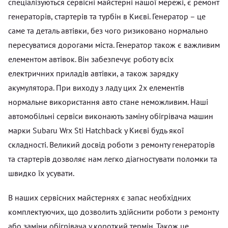
спеціалізуються сервісні майстерні нашої мережі, є ремонт
генераторів, стартерів та турбін в Києві. Генератор – це
саме та деталь автівки, без чого ризиковано нормально
пересуватися дорогами міста. Генератор також є важливим
елементом автівок. Він забезпечує роботу всіх
електричних приладів автівки, а також зарядку
акумулятора. При виходу з ладу цих 2х елементів
нормальне використання авто стане неможливим. Наші
автомобільні сервіси виконають заміну обігрівача машин
марки Subaru Wrx Sti Hatchback у Києві будь якої
складності. Великий досвід роботи з ремонту генераторів
та стартерів дозволяє нам легко діагностувати поломки та
швидко їх усувати.
В наших сервісних майстернях є запас необхідних
комплектуючих, що дозволить здійснити роботи з ремонту
або заміни обігрівача у короткий термін. Також це