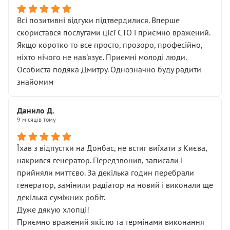
Всі позитивні відгуки підтвердилися. Вперше
скористався послугами цієї СТО і приємно вражений.
Якщо коротко то все просто, прозоро, професійно,
ніхто нічого не нав'язує. Приємні молоді люди.
Особиста подяка Дмитру. Однозначно буду радити
знайомим
Данило Д.
9 місяців тому
Їхав з відпустки на Донбас, не встиг виїхати з Києва,
накрився генератор. Передзвонив, записали і
прийняли миттєво. За декілька годин перебрали
генератор, замінили радіатор на новий і виконали ще
декілька суміжних робіт.
Дуже дякую хлопці!
Приємно вражений якістю та термінами виконання