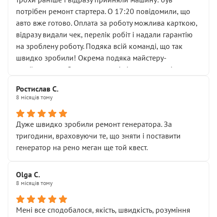
лобовим склом. Мені пояснили, що це “старі гайки, які
потрібен ремонт стартера. О 17:20 повідомили, що
відкручували”, і попросили не хвилюватися. ( надіюсь
авто вже готово. Оплата за роботу можлива карткою,
новий власник, не застяг в полі))
відразу видали чек, перелік робіт і надали гарантію
Але після нинішнього візиту такі дрібниці вже не
на зроблену роботу. Подяка всій команді, що так
здаються дрібницями.
швидко зробили! Окрема подяка майстеру-
Я — клієнт, який працює на довірі, і саме її цей сервіс
приймальнику Олександру: всі чітко та по суті.
серйозно підірвав.
Молодці! Однозначно буду радити своїм знайомим
Хотілося б більше:
Ростислав С.
звертатися до цього автосервісу.
8 місяців тому
• належної уваги до авто
• прозорості в роботах і рахунках
• реальної діагностики, а не формального
Дуже швидко зробили ремонт генератора. За
“подивились і поїхав”
тригодини, враховуючи те, що зняти і поставити
На жаль, складається враження, що сервіс працює не
генератор на рено меган ще той квест.
на якість, а “аби швидше і дорожче”. Саме це і псує
загальне враження та бажання повертатися.
Olga С.
Стосовно комунікації - все добре
8 місяців тому
Мені все сподобалося, якість, швидкість, розуміння