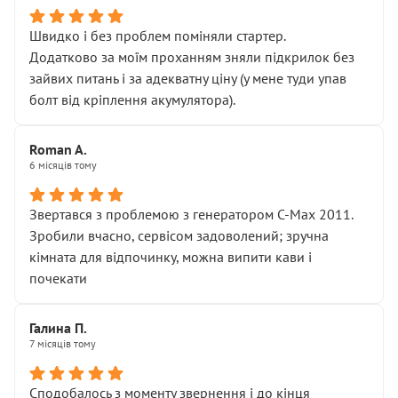
Швидко і без проблем поміняли стартер.
Додатково за моїм проханням зняли підкрилок без
зайвих питань і за адекватну ціну (у мене туди упав
болт від кріплення акумулятора).
Roman A.
6 місяців тому
Звертався з проблемою з генератором C-Max 2011.
Зробили вчасно, сервісом задоволений; зручна
кімната для відпочинку, можна випити кави і
почекати
Галина П.
7 місяців тому
Сподобалось з моменту звернення і до кінця