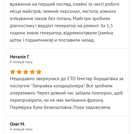
враження на перший погляд, охайні та чисті робочі
місця майстрів, чемний персонал, чистота, кімната
очікування також без питань. Майстри зробили
діагностику і вердікт генератор на ремонт. За 1,5
години зняли генератор, відремонтували (заміна
щіток і підшипників) и поставили назад.
Наталія Г.
9 місяців тому
Нещодавно звернулася до СТО Генстар Борщагівка за
послугою "Заправка кондиціонера". Все зробили
оперативно. Через деякий час заїхала повторно, щоб
перепровірити, чи не має витікання фреону.
Перевірка була безкоштовна. Поки задоволена
Олег М.
9 місяців тому