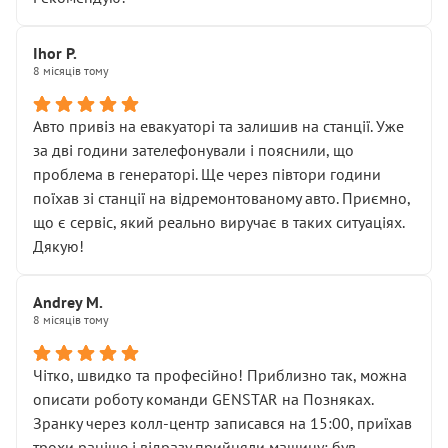
залишився таким самим, як і був. Тобто оплачена
“діагностика гальм” фактично нічого не дала.
Далі ситуація тільки погіршилась:
Ihor P.
8 місяців тому
• сказали, що тепер “потрібно знімати колеса”
• що біля авто стояти вже не можна
• почали озвучувати купу додаткових робіт без
Авто привіз на евакуаторі та залишив на станції. Уже
чіткого пояснення
за дві години зателефонували і пояснили, що
( ну все зняли та доробили) дякую!
проблема в генераторі. Ще через півтори години
Окремий момент, який виглядає абсурдно:
поїхав зі станції на відремонтованому авто. Приємно,
мені заявили, що бачок гальмівної рідини потрібно
що є сервіс, який реально виручає в таких ситуаціях.
міняти разом із головним гальмівним циліндром у
Дякую!
зборі.
Для людини, яка хоча б трохи розуміється на техніці,
Andrey M.
це звучить як мінімум непрофесійно, а як максимум —
8 місяців тому
спроба продати дорогий вузол замість елементарних
ущільнювачів.
Чітко, швидко та професійно! Приблизно так, можна
Що прикро — це не перший мій візит. Раніше міняв у
описати роботу команди GENSTAR на Позняках.
вас стартер, і тоді сервіс наче справив хороше
Зранку через колл-центр записався на 15:00, приїхав
враження. Але згодом знайшов декілька гайок під
трохи раніше і відразу прийняли машину: був