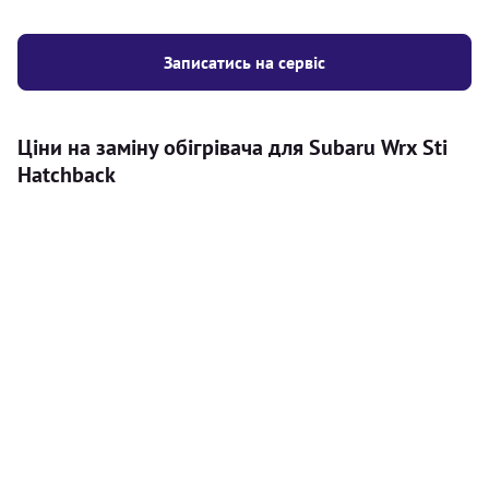
Записатись на сервіс
Ціни на заміну обігрівача для Subaru Wrx Sti
Hatchback
Послуга
Ціна
Автономний обігрівач
Безкоштовний розрахунок ціни
Безкоштовно
установки автономного обігрівача
Встановлення повітряного
8000
грн
автономного опалювача