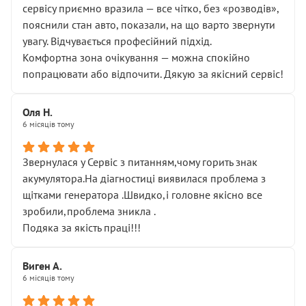
сервісу приємно вразила — все чітко, без «розводів»,
пояснили стан авто, показали, на що варто звернути
увагу. Відчувається професійний підхід.
Комфортна зона очікування — можна спокійно
попрацювати або відпочити. Дякую за якісний сервіс!
Оля Н.
6 місяців тому
Звернулася у Сервіс з питанням,чому горить знак
акумулятора.На діагностиці виявилася проблема з
щітками генератора .Швидко,і головне якісно все
зробили,проблема зникла .
Подяка за якість праці!!!
Виген А.
6 місяців тому