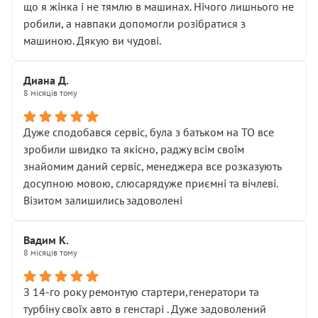
що я жінка і не тямлю в машинах. Нічого лишнього не
робили, а навпаки допомогли розібратися з
машиною. Дякую ви чудові.
Диана Д.
8 місяців тому
Дуже сподобався сервіс, була з батьком на ТО все
зробили швидко та якісно, раджу всім своїм
знайомим даний сервіс, менеджера все розказують
досупною мовою, слюсарядуже приємні та вічлеві.
Візитом залишились задоволені
Вадим К.
8 місяців тому
З 14-го року ремонтую стартери,генератори та
турбіну своїх авто в генстарі . Дуже задоволений