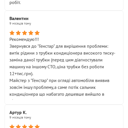
робіт.
Валентин
9 місяців тому
Рекомендую!!!
Звернувся до "Генстар" для вирішення проблеми:
витік рідини з трубки кондиціонера високого тиску-
заміна даної трубки (перед цим діагностували
машину на іншому СТО,ціна трубки без роботи
12+тис.грн).
Майстер з "Генстар" при огляді автомобіля виявив
зовсім іншу проблему,а саме потік сальник
кондиціонера що набагато дешевше вийшло в
підсумку.
Дуже дякую за швидкий і професійний ремонт!
Артур К.
9 місяців тому