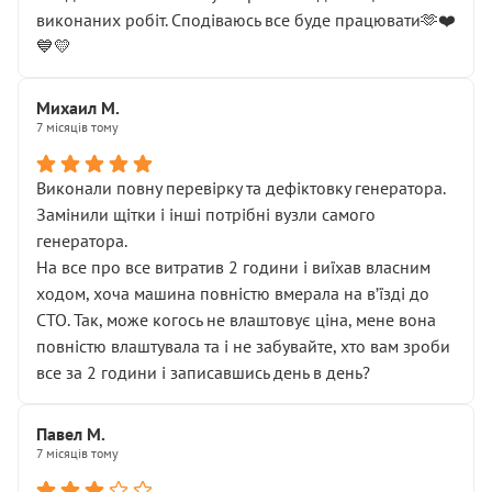
виконаних робіт. Сподіваюсь все буде працювати🫶❤️
💙💛
Михаил М.
7 місяців тому
Виконали повну перевірку та дефіктовку генератора.
Замінили щітки і інші потрібні вузли самого
генератора.
На все про все витратив 2 години і виїхав власним
ходом, хоча машина повністю вмерала на вʼїзді до
СТО. Так, може когось не влаштовує ціна, мене вона
повністю влаштувала та і не забувайте, хто вам зроби
все за 2 години і записавшись день в день?
Павел М.
7 місяців тому