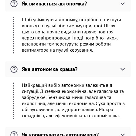
Як вмикається автономка?
Щоб увімкнути автономку, потрібно натиснути
кнопку на пульті або самому пристрої. Після
цього вона почне видавати гаряче повітря
через повітропроводи. Іноді потрібно також
встановити температуру та режим роботи
вентилятора на пульті керування.
Яка автономка краща?
Найкращий вибір автономки залежить від
ситуації. Дизельна економічна, але галаслива та
забруднює. Бензинова менш галаслива та
екологічна, але менш економічна. Суха проста в
обслуговуванні, але дороге паливо. Мокра
складніша, але ефективніша та економічніша.
Як користуватись автономкою?