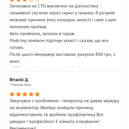
Записався на СТО виключно на діагностику
гальмівної системи через скрип у гальмах. Я розумів
можливі причини (пил, колодки, захист) і саме з цим
питанням приїхав.
Авто прийняли, загнали в гараж.
Майстер ломіком підігнув захист і сказав, що все
готово.
Після цього менеджер виставляє рахунок 800 грн, з
яких:
• 300 грн — діагностика гальмівної системи
• 500 грн — діагностика ходової, яку я НЕ замовляв і
Віталій Д.
НЕ погоджував
7 місяців тому
Я оплатив, але одразу звернув увагу, що це нав’язана
послуга. Тим більше, я був поруч і жодної реальної
Звернувся з проблемою - генератор не давав зарядку
діагностики ходової не проводилось. Після
на акумулятор. Фахівці знайшли причину,
зауваження гроші за цю “послугу” повернули, що
відремонтували, та зробили профілактику. Все
лише підтвердило мою правоту.
швидко і професійно! Є кімната очікування!
Але головне — я виїжджаю з боксу, і скрип у гальмах
Рекомендую!