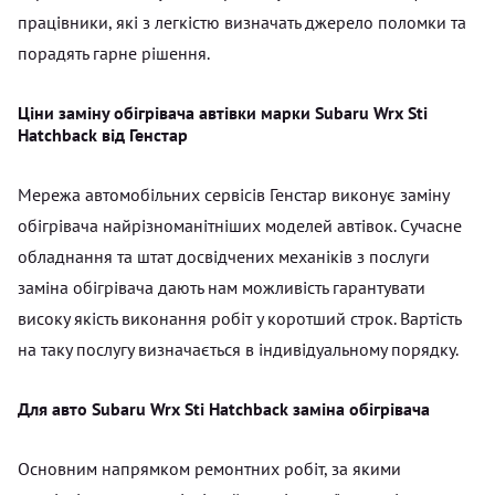
працівники, які з легкістю визначать джерело поломки та
порадять гарне рішення.
Ціни заміну обігрівача автівки марки Subaru Wrx Sti
Hatchback від Генстар
Мережа автомобільних сервісів Генстар виконує заміну
обігрівача найрізноманітніших моделей автівок. Сучасне
обладнання та штат досвідчених механіків з послуги
заміна обігрівача дають нам можливість гарантувати
високу якість виконання робіт у коротший строк. Вартість
на таку послугу визначається в індивідуальному порядку.
Для авто Subaru Wrx Sti Hatchback заміна обігрівача
Основним напрямком ремонтних робіт, за якими