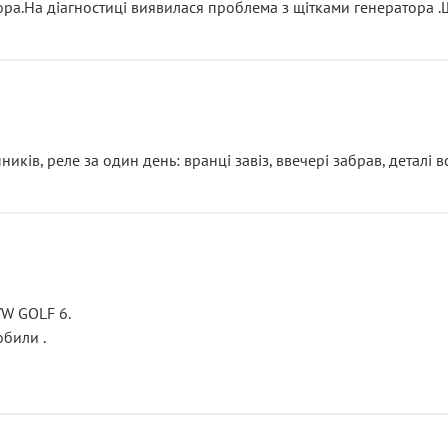
тора.На діагностиці виявилася проблема з щітками генератора 
ків, реле за один день: вранці завіз, ввечері забрав, деталі в
VW GOLF 6.
били .