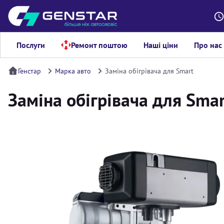
Послуги
Ремонт поштою
Наші ціни
Про нас
Генстар
Марка авто
Заміна обігрівача для Smart
Заміна обігрівача для Sma