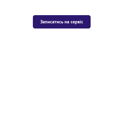
Записатись на сервіс
Ціна
ігрівача
Безкоштовно