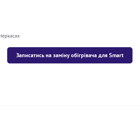
8000
грн
10000
грн
 Черкасах
Записатись на заміну обігрівача для Smart