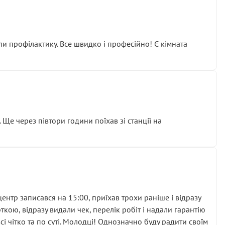
ли профілактику. Все швидко і професійно! Є кімната
ати дорогий вузол замість елементарних ущільнювачів.
м знайшов декілька гайок під лобовим склом. Мені
 Ще через півтори години поїхав зі станції на
ня та бажання повертатися.
нтр записався на 15:00, приїхав трохи раніше і відразу
кою, відразу видали чек, перелік робіт і надали гарантію
 чітко та по суті. Молодці! Однозначно буду радити своїм