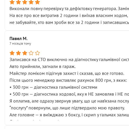
Виконали повну перевірку та дефіктовку генератора. Замін
На все про все витратив 2 години і виїхав власним ходом,
не забувайте, хто вам зроби все за 2 години і записавшись
Павел М.
7 місяців тому
Записався на СТО виключно на діагностику гальмівної сист
Авто прийняли, загнали в гараж.
Майстер ломіком підігнув захист і сказав, що все готово.
Після цього менеджер виставляє рахунок 800 грн, з яких:
• 300 грн — діагностика гальмівної системи
• 500 грн — діагностика ходової, яку я НЕ замовляв і НЕ 
Я оплатив, але одразу звернув увагу, що це нав’язана посл
“послугу” повернули, що лише підтвердило мою правоту.
Але головне — я виїжджаю з боксу, і скрип у гальмах залиш
Далі ситуація тільки погіршилась:
• сказали, що тепер “потрібно знімати колеса”