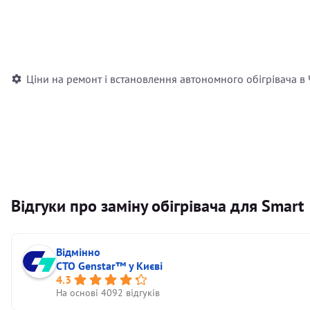
Встановлення повітряного автономного опалювача
Встановлення рідинного автономного опалювача
Ціни на ремонт і встановлення автономного обігрівача в
Відгуки про заміну обігрівача для Smart
Відмінно
СТО Genstar™ у Києві
4.3
На основі 4092 відгуків