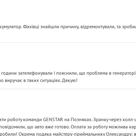
ояснення
кумулятор. Фахівці знайшли причину, відремонтували, та зроби
 разом із головним гальмівним циліндром у зборі.
звучить як мінімум непрофесійно, а як максимум — спроба прод
тартер, і тоді сервіс наче справив хороше враження. Але згодо
и не хвилюватися. ( надіюсь новий власник, не застяг в полі))
я дрібницями.
йозно підірвав.
ві години зателефонували і пояснили, що проблема в генераторі.
о виручає в таких ситуаціях. Дякую!
їхав”
ість, а “аби швидше і дорожче”. Саме це і псує загальне вражен
ти роботу команди GENSTAR на Позняках. Зранку через колл-це
овідомили, що авто вже готово. Оплата за роботу можлива карт
зробили! Окрема подяка майстеру-приймальнику Олександру: всі