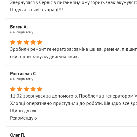
Звернулася у Сервіс з питанням,чому горить знак акумуля
Подяка за якість праці!!!
Виген А.
6 місяців тому
Зробили ремонт генератора: заміна шківа, ременя, підшипни
свист при запуску двигуна зник.
Ростислав С.
6 місяців тому
11.02 звернувся за допомогою. Проблема з генератором 
Хлопці оперативно приступили до роботи. Швидко все зро
Щиро дякую.
Рекомендую
Олег П.