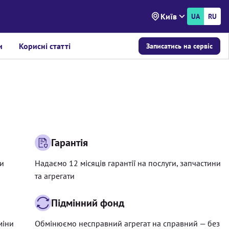
Київ
UA
RU
и
Корисні статті
Записатись на сервіс
Гарантія
ри
Надаємо 12 місяців гарантії на послуги, запчастини
та агрегати
Підмінний фонд
міни
Обмінюємо несправний агрегат на справний — без