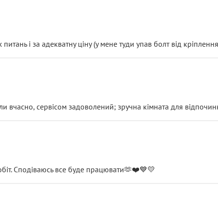
итань і за адекватну ціну (у мене туди упав болт від кріплення
и вчасно, сервісом задоволений; зручна кімната для відпочинк
обіт. Сподіваюсь все буде працювати🫶❤️💙💛