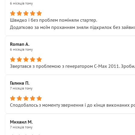
6 місяців тому
Швидко і без проблем поміняли стартер.
Додатково за моїм проханням зняли підкрилок без зайвих п
Roman A.
6 місяців тому
Звертався з проблемою з генератором C-Max 2011. Зробил
Галина П.
7 місяців тому
Сподобалось з моменту звернення і до кінця виконаних р
Михаил М.
7 місяців тому