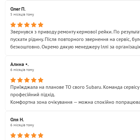
Олег П.
5 місяців тому
Звернувся з приводу ремонту кермової рейки. По результат
пускати рідину. Після повторного звернення на сервіс, бу
безкоштовно. Окремо дякую менеджеру Іллі за організаці
Алина •.
6 місяців тому
Приїжджала на планове ТО свого Subaru. Команда сервісу п
професійний підхід.
Комфортна зона очікування — можна спокійно попрацювати
Оля Н.
6 місяців тому