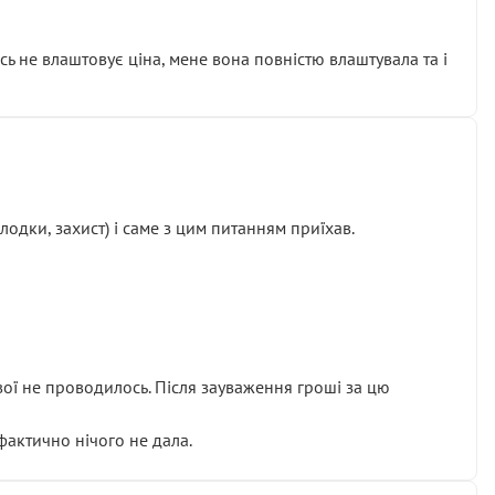
сь не влаштовує ціна, мене вона повністю влаштувала та і
одки, захист) і саме з цим питанням приїхав.
ової не проводилось. Після зауваження гроші за цю
 фактично нічого не дала.