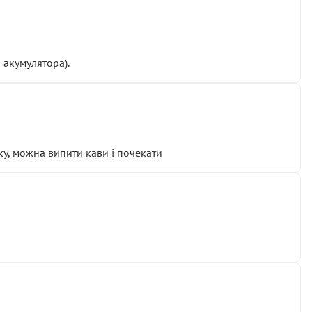
 акумулятора).
у, можна випити кави і почекати