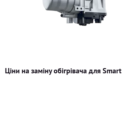
Ціни на заміну обігрівача для Smart
Послуга
Автономний обігрівач
Безкоштовний розрахунок ціни установки автономного об