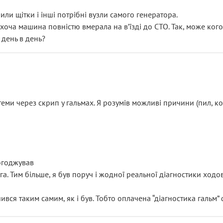
или щітки і інші потрібні вузли самого генератора.
 хоча машина повністю вмерала на вʼїзді до СТО. Так, може кого
 день в день?
еми через скрип у гальмах. Я розумів можливі причини (пил, кол
погоджував
уга. Тим більше, я був поруч і жодної реальної діагностики ход
ився таким самим, як і був. Тобто оплачена “діагностика гальм”