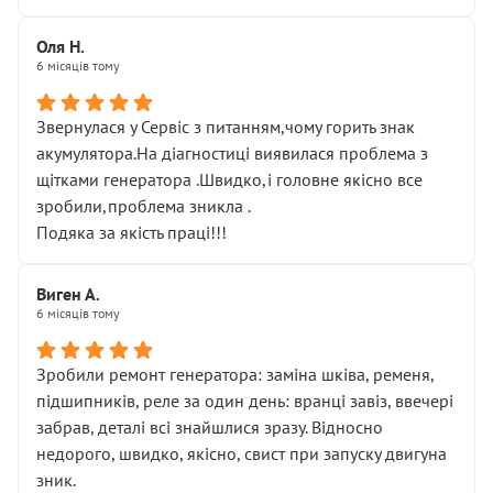
Оля Н.
6 місяців тому
Звернулася у Сервіс з питанням,чому горить знак
акумулятора.На діагностиці виявилася проблема з
щітками генератора .Швидко,і головне якісно все
зробили,проблема зникла .
Подяка за якість праці!!!
Виген А.
6 місяців тому
Зробили ремонт генератора: заміна шківа, ременя,
підшипників, реле за один день: вранці завіз, ввечері
забрав, деталі всі знайшлися зразу. Відносно
недорого, швидко, якісно, свист при запуску двигуна
зник.