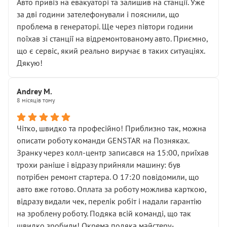
• почали озвучувати купу додаткових робіт без
Авто привіз на евакуаторі та залишив на станції. Уже
чіткого пояснення
за дві години зателефонували і пояснили, що
( ну все зняли та доробили) дякую!
проблема в генераторі. Ще через півтори години
Окремий момент, який виглядає абсурдно:
поїхав зі станції на відремонтованому авто. Приємно,
мені заявили, що бачок гальмівної рідини потрібно
що є сервіс, який реально виручає в таких ситуаціях.
міняти разом із головним гальмівним циліндром у
Дякую!
зборі.
Для людини, яка хоча б трохи розуміється на техніці,
Andrey M.
це звучить як мінімум непрофесійно, а як максимум —
8 місяців тому
спроба продати дорогий вузол замість елементарних
ущільнювачів.
Чітко, швидко та професійно! Приблизно так, можна
Що прикро — це не перший мій візит. Раніше міняв у
описати роботу команди GENSTAR на Позняках.
вас стартер, і тоді сервіс наче справив хороше
Зранку через колл-центр записався на 15:00, приїхав
враження. Але згодом знайшов декілька гайок під
трохи раніше і відразу прийняли машину: був
лобовим склом. Мені пояснили, що це “старі гайки, які
потрібен ремонт стартера. О 17:20 повідомили, що
відкручували”, і попросили не хвилюватися. ( надіюсь
авто вже готово. Оплата за роботу можлива карткою,
новий власник, не застяг в полі))
відразу видали чек, перелік робіт і надали гарантію
Але після нинішнього візиту такі дрібниці вже не
на зроблену роботу. Подяка всій команді, що так
здаються дрібницями.
швидко зробили! Окрема подяка майстеру-