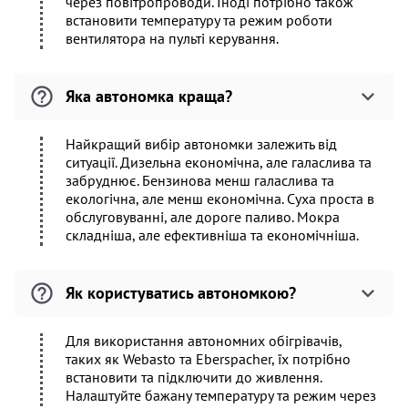
через повітропроводи. Іноді потрібно також
встановити температуру та режим роботи
вентилятора на пульті керування.
Яка автономка краща?
Найкращий вибір автономки залежить від
ситуації. Дизельна економічна, але галаслива та
забруднює. Бензинова менш галаслива та
екологічна, але менш економічна. Суха проста в
обслуговуванні, але дороге паливо. Мокра
складніша, але ефективніша та економічніша.
Як користуватись автономкою?
Для використання автономних обігрівачів,
таких як Webasto та Eberspacher, їх потрібно
встановити та підключити до живлення.
Налаштуйте бажану температуру та режим через