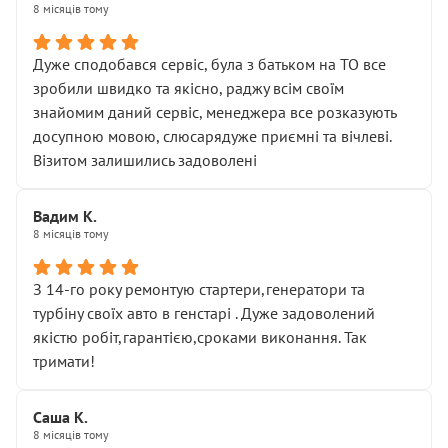
8 місяців тому
Дуже сподобався сервіс, була з батьком на ТО все
зробили швидко та якісно, раджу всім своїм
знайомим даний сервіс, менеджера все розказують
досупною мовою, слюсарядуже приємні та вічлеві.
Візитом залишились задоволені
Вадим К.
8 місяців тому
З 14-го року ремонтую стартери,генератори та
турбіну своїх авто в генстарі . Дуже задоволений
якістю робіт,гарантією,сроками виконання. Так
тримати!
Саша К.
8 місяців тому