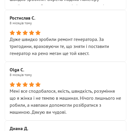
Я — клієнт, який працює на довірі, і саме її цей сервіс
приймальнику Олександру: всі чітко та по суті.
серйозно підірвав.
Молодці! Однозначно буду радити своїм знайомим
Хотілося б більше:
Ростислав С.
звертатися до цього автосервісу.
8 місяців тому
• належної уваги до авто
• прозорості в роботах і рахунках
• реальної діагностики, а не формального
Дуже швидко зробили ремонт генератора. За
“подивились і поїхав”
тригодини, враховуючи те, що зняти і поставити
На жаль, складається враження, що сервіс працює не
генератор на рено меган ще той квест.
на якість, а “аби швидше і дорожче”. Саме це і псує
загальне враження та бажання повертатися.
Olga С.
Стосовно комунікації - все добре
8 місяців тому
Мені все сподобалося, якість, швидкість, розуміння
що я жінка і не тямлю в машинах. Нічого лишнього не
робили, а навпаки допомогли розібратися з
машиною. Дякую ви чудові.
Диана Д.