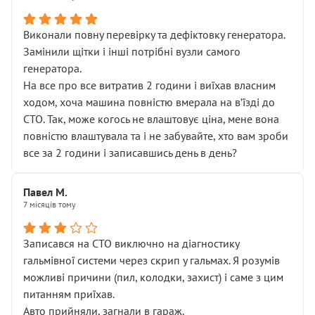
Виконали повну перевірку та дефіктовку генератора.
Замінили щітки і інші потрібні вузли самого
генератора.
На все про все витратив 2 години і виїхав власним
ходом, хоча машина повністю вмерала на вʼїзді до
СТО. Так, може когось не влаштовує ціна, мене вона
повністю влаштувала та і не забувайте, хто вам зроби
все за 2 години і записавшись день в день?
Павел М.
7 місяців тому
Записався на СТО виключно на діагностику
гальмівної системи через скрип у гальмах. Я розумів
можливі причини (пил, колодки, захист) і саме з цим
питанням приїхав.
Авто прийняли, загнали в гараж.