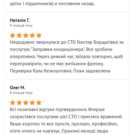
щіток і підшипників) и поставили назад.
Наталія Г.
9 місяців тому
Нещодавно звернулася до СТО Генстар Борщагівка за
послугою "Заправка кондиціонера". Все зробили
оперативно. Через деякий час заїхала повторно, щоб
перепровірити, чи не має витікання фреону.
Перевірка була безкоштовна. Поки задоволена
Олег М.
9 місяців тому
Всі позитивні відгуки підтвердилися. Вперше
скористався послугами цієї СТО і приємно вражений.
Якщо коротко то все просто, прозоро, професійно,
ніхто нічого не нав'язує. Приємні молоді люди.