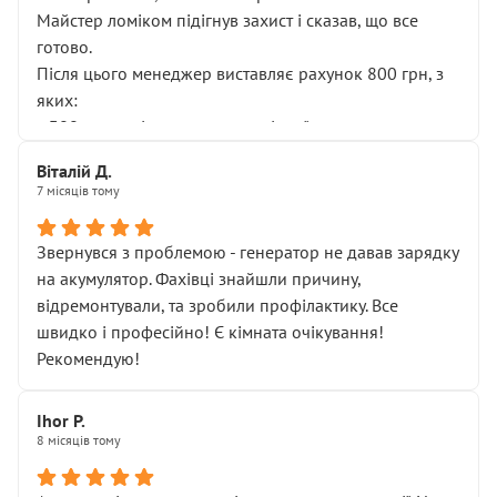
Майстер ломіком підігнув захист і сказав, що все
готово.
Після цього менеджер виставляє рахунок 800 грн, з
яких:
• 300 грн — діагностика гальмівної системи
• 500 грн — діагностика ходової, яку я НЕ замовляв і
Віталій Д.
НЕ погоджував
7 місяців тому
Я оплатив, але одразу звернув увагу, що це нав’язана
послуга. Тим більше, я був поруч і жодної реальної
Звернувся з проблемою - генератор не давав зарядку
діагностики ходової не проводилось. Після
на акумулятор. Фахівці знайшли причину,
зауваження гроші за цю “послугу” повернули, що
відремонтували, та зробили профілактику. Все
лише підтвердило мою правоту.
швидко і професійно! Є кімната очікування!
Але головне — я виїжджаю з боксу, і скрип у гальмах
Рекомендую!
залишився таким самим, як і був. Тобто оплачена
“діагностика гальм” фактично нічого не дала.
Далі ситуація тільки погіршилась:
Ihor P.
8 місяців тому
• сказали, що тепер “потрібно знімати колеса”
• що біля авто стояти вже не можна