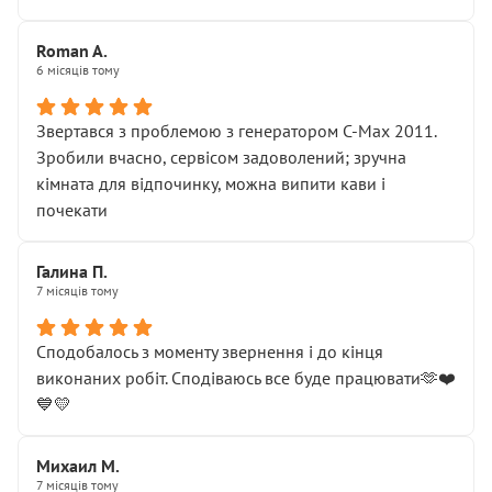
Roman A.
6 місяців тому
Звертався з проблемою з генератором C-Max 2011.
Зробили вчасно, сервісом задоволений; зручна
кімната для відпочинку, можна випити кави і
почекати
Галина П.
7 місяців тому
Сподобалось з моменту звернення і до кінця
виконаних робіт. Сподіваюсь все буде працювати🫶❤️
💙💛
Михаил М.
7 місяців тому