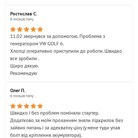
Ростислав С.
6 місяців тому
11.02 звернувся за допомогою. Проблема з
генератором VW GOLF 6.
Хлопці оперативно приступили до роботи. Швидко
все зробили .
Щиро дякую.
Рекомендую
Олег П.
6 місяців тому
Швидко і без проблем поміняли стартер.
Додатково за моїм проханням зняли підкрилок без
зайвих питань і за адекватну ціну (у мене туди упав
болт від кріплення акумулятора).