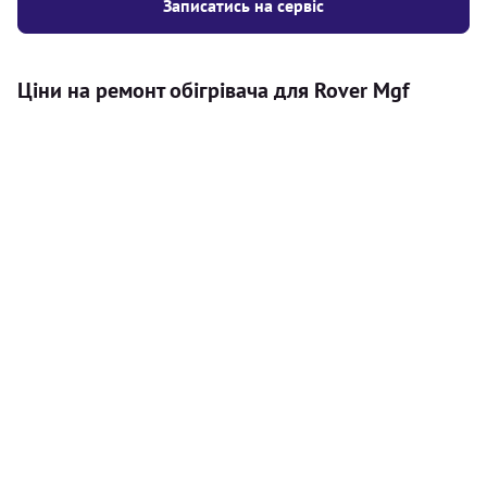
Записатись на сервіс
Ціни на ремонт обігрівача для Rover Mgf
Послуга
Ціна
Автономний обігрівач
Безкоштовний розрахунок ціни
Безкоштовно
установки автономного обігрівача
Встановлення повітряного
8000
грн
автономного опалювача
Встановлення рідинного
10000
грн
автономного опалювача