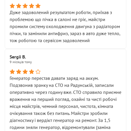
Дуже задоволений результатом роботи, приїхав з
проблемою що пічка в салоні не гріє, майстри
промили систему охолодження двигуна з радіатором
пічки, та замінили антифриз, зараз в авто дуже тепло,
тож роботою та сервісом задоволений
Sergii B.
9 місяців тому
Генератор перестав давати заряд на аккум.
Подзвонив зранку на СТО на Радунській, записали
оперативно через годину вже. СТО справило приємне
враження на перший погляд, охайні та чисті робочі
місця майстрів, чемний персонал, чистота, кімната
очікування також без питань. Майстри зробили
діагностику і вердікт генератор на ремонт. За 1,5
години зняли генератор, відремонтували (заміна