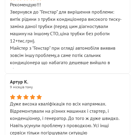
Рекомендую!!!
Звернувся до "Генстар" для вирішення проблеми:
витік рідини з трубки кондиціонера високого тиску-
заміна даної трубки (перед цим діагностували
машину на іншому СТО,ціна трубки без роботи
12+тис.грн).
Майстер з "Генстар" при огляді автомобіля виявив
зовсім іншу проблему,а саме потік сальник
кондиціонера що набагато дешевше вийшло в
підсумку.
Дуже дякую за швидкий і професійний ремонт!
Артур К.
9 місяців тому
Дуже висока кваліфікація по всіх напрямках.
Відремонтували на різних машинах і стартер, і
конденціонер, і генератор. До того ж дуже швидко.
Навіть усунули проблему з проводкою. Усі інщі
сервіси тільки погіршували ситуацію