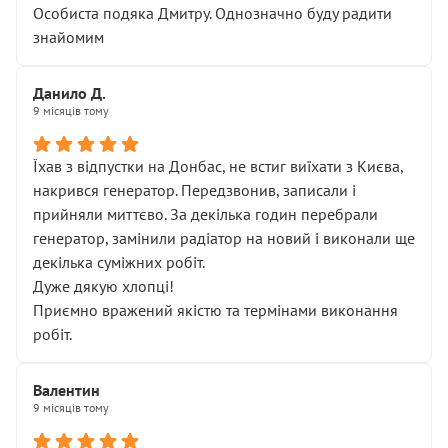
Особиста подяка Дмитру. Однозначно буду радити
знайомим
Данило Д.
9 місяців тому
Їхав з відпустки на Донбас, не встиг виїхати з Києва,
накрився генератор. Передзвонив, записали і
прийняли миттєво. За декілька годин перебрали
генератор, замінили радіатор на новий і виконали ще
декілька суміжних робіт.
Дуже дякую хлопці!
Приємно вражений якістю та термінами виконання
робіт.
Валентин
9 місяців тому