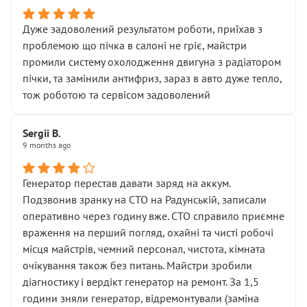
Дуже задоволений результатом роботи, приїхав з
проблемою що пічка в салоні не гріє, майстри
промили систему охолодження двигуна з радіатором
пічки, та замінили антифриз, зараз в авто дуже тепло,
тож роботою та сервісом задоволений
Sergii B.
9 months ago
Генератор перестав давати заряд на аккум.
Подзвонив зранку на СТО на Радунській, записали
оперативно через годину вже. СТО справило приємне
враження на перший погляд, охайні та чисті робочі
місця майстрів, чемний персонал, чистота, кімната
очікування також без питань. Майстри зробили
діагностику і вердікт генератор на ремонт. За 1,5
години зняли генератор, відремонтували (заміна