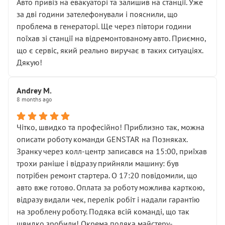
• почали озвучувати купу додаткових робіт без
Авто привіз на евакуаторі та залишив на станції. Уже
чіткого пояснення
за дві години зателефонували і пояснили, що
( ну все зняли та доробили) дякую!
проблема в генераторі. Ще через півтори години
Окремий момент, який виглядає абсурдно:
поїхав зі станції на відремонтованому авто. Приємно,
мені заявили, що бачок гальмівної рідини потрібно
що є сервіс, який реально виручає в таких ситуаціях.
міняти разом із головним гальмівним циліндром у
Дякую!
зборі.
Для людини, яка хоча б трохи розуміється на техніці,
Andrey M.
це звучить як мінімум непрофесійно, а як максимум —
8 months ago
спроба продати дорогий вузол замість елементарних
ущільнювачів.
Чітко, швидко та професійно! Приблизно так, можна
Що прикро — це не перший мій візит. Раніше міняв у
описати роботу команди GENSTAR на Позняках.
вас стартер, і тоді сервіс наче справив хороше
Зранку через колл-центр записався на 15:00, приїхав
враження. Але згодом знайшов декілька гайок під
трохи раніше і відразу прийняли машину: був
лобовим склом. Мені пояснили, що це “старі гайки, які
потрібен ремонт стартера. О 17:20 повідомили, що
відкручували”, і попросили не хвилюватися. ( надіюсь
авто вже готово. Оплата за роботу можлива карткою,
новий власник, не застяг в полі))
відразу видали чек, перелік робіт і надали гарантію
Але після нинішнього візиту такі дрібниці вже не
на зроблену роботу. Подяка всій команді, що так
здаються дрібницями.
швидко зробили! Окрема подяка майстеру-