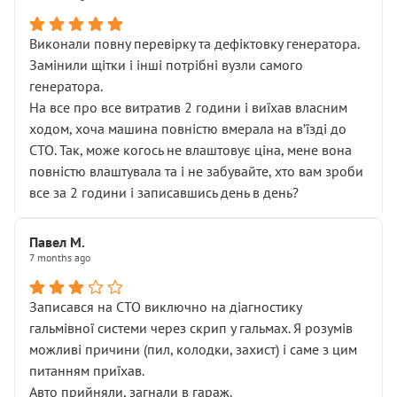
Виконали повну перевірку та дефіктовку генератора.
Замінили щітки і інші потрібні вузли самого
генератора.
На все про все витратив 2 години і виїхав власним
ходом, хоча машина повністю вмерала на вʼїзді до
СТО. Так, може когось не влаштовує ціна, мене вона
повністю влаштувала та і не забувайте, хто вам зроби
все за 2 години і записавшись день в день?
Павел М.
7 months ago
Записався на СТО виключно на діагностику
гальмівної системи через скрип у гальмах. Я розумів
можливі причини (пил, колодки, захист) і саме з цим
питанням приїхав.
Авто прийняли, загнали в гараж.