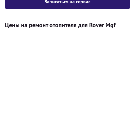
Записаться на сервис
Цены на ремонт отопителя для Rover Mgf
Услуга
Цена
Автономный отопитель
Бесплатный расчет цены установки
Безкоштовно
автономного отопителя
Установка воздушного автономного
8000
грн
отопителя
Установка жидкостного
10000
грн
автономного отопителя