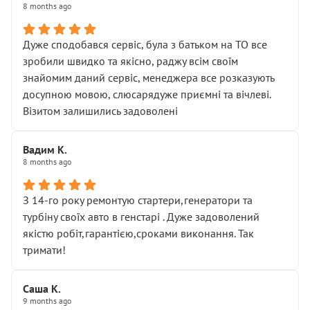
8 months ago
Дуже сподобався сервіс, була з батьком на ТО все
зробили швидко та якісно, раджу всім своїм
знайомим даний сервіс, менеджера все розказують
досупною мовою, слюсарядуже приємні та вічлеві.
Візитом залишились задоволені
Вадим К.
8 months ago
З 14-го року ремонтую стартери,генератори та
турбіну своїх авто в генстарі . Дуже задоволений
якістю робіт,гарантією,сроками виконання. Так
тримати!
Саша К.
9 months ago