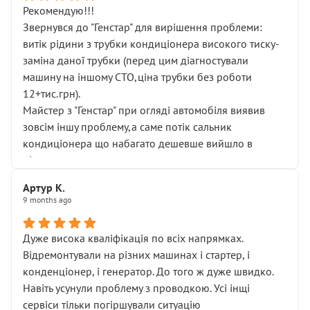
Рекомендую!!!
Звернувся до "Генстар" для вирішення проблеми:
витік рідини з трубки кондиціонера високого тиску-
заміна даної трубки (перед цим діагностували
машину на іншому СТО,ціна трубки без роботи
12+тис.грн).
Майстер з "Генстар" при огляді автомобіля виявив
зовсім іншу проблему,а саме потік сальник
кондиціонера що набагато дешевше вийшло в
підсумку.
Дуже дякую за швидкий і професійний ремонт!
Артур К.
9 months ago
Дуже висока кваліфікація по всіх напрямках.
Відремонтували на різних машинах і стартер, і
конденціонер, і генератор. До того ж дуже швидко.
Навіть усунули проблему з проводкою. Усі інщі
сервіси тільки погіршували ситуацію