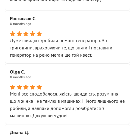
Я — клієнт, який працює на довірі, і саме її цей сервіс
приймальнику Олександру: всі чітко та по суті.
серйозно підірвав.
Молодці! Однозначно буду радити своїм знайомим
Хотілося б більше:
Ростислав С.
звертатися до цього автосервісу.
8 months ago
• належної уваги до авто
• прозорості в роботах і рахунках
• реальної діагностики, а не формального
Дуже швидко зробили ремонт генератора. За
“подивились і поїхав”
тригодини, враховуючи те, що зняти і поставити
На жаль, складається враження, що сервіс працює не
генератор на рено меган ще той квест.
на якість, а “аби швидше і дорожче”. Саме це і псує
загальне враження та бажання повертатися.
Olga С.
Стосовно комунікації - все добре
8 months ago
Мені все сподобалося, якість, швидкість, розуміння
що я жінка і не тямлю в машинах. Нічого лишнього не
робили, а навпаки допомогли розібратися з
машиною. Дякую ви чудові.
Диана Д.