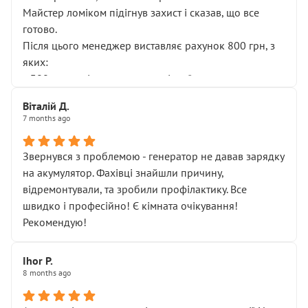
Майстер ломіком підігнув захист і сказав, що все
готово.
Після цього менеджер виставляє рахунок 800 грн, з
яких:
• 300 грн — діагностика гальмівної системи
• 500 грн — діагностика ходової, яку я НЕ замовляв і
Віталій Д.
НЕ погоджував
7 months ago
Я оплатив, але одразу звернув увагу, що це нав’язана
послуга. Тим більше, я був поруч і жодної реальної
Звернувся з проблемою - генератор не давав зарядку
діагностики ходової не проводилось. Після
на акумулятор. Фахівці знайшли причину,
зауваження гроші за цю “послугу” повернули, що
відремонтували, та зробили профілактику. Все
лише підтвердило мою правоту.
швидко і професійно! Є кімната очікування!
Але головне — я виїжджаю з боксу, і скрип у гальмах
Рекомендую!
залишився таким самим, як і був. Тобто оплачена
“діагностика гальм” фактично нічого не дала.
Далі ситуація тільки погіршилась:
Ihor P.
8 months ago
• сказали, що тепер “потрібно знімати колеса”
• що біля авто стояти вже не можна