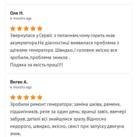
Оля Н.
6 months ago
Звернулася у Сервіс з питанням,чому горить знак
акумулятора.На діагностиці виявилася проблема з
щітками генератора .Швидко,і головне якісно все
зробили,проблема зникла .
Подяка за якість праці!!!
Виген А.
6 months ago
Зробили ремонт генератора: заміна шківа, ременя,
підшипників, реле за один день: вранці завіз, ввечері
забрав, деталі всі знайшлися зразу. Відносно
недорого, швидко, якісно, свист при запуску двигуна
зник.