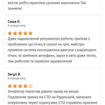
якістю робіт,гарантією,сроками виконання. Так
тримати!
Саша К.
8 місяців тому
Дуже задоволений результатом роботи, приїхав з
проблемою що пічка в салоні не гріє, майстри
промили систему охолодження двигуна з радіатором
пічки, та замінили антифриз, зараз в авто дуже тепло,
тож роботою та сервісом задоволений
Sergii B.
8 місяців тому
Генератор перестав давати заряд на аккум.
Подзвонив зранку на СТО на Радунській, записали
оперативно через годину вже. СТО справило приємне