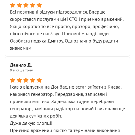
Всі позитивні відгуки підтвердилися. Вперше
скористався послугами цієї СТО і приємно вражений.
Якщо коротко то все просто, прозоро, професійно,
ніхто нічого не нав'язує. Приємні молоді люди.
Особиста подяка Дмитру. Однозначно буду радити
знайомим
Данило Д.
9 місяців тому
Їхав з відпустки на Донбас, не встиг виїхати з Києва,
накрився генератор. Передзвонив, записали і
прийняли миттєво. За декілька годин перебрали
генератор, замінили радіатор на новий і виконали ще
декілька суміжних робіт.
Дуже дякую хлопці!
Приємно вражений якістю та термінами виконання