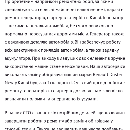
Пріоритетним напрямком ремонтних робіт, за якими
спеціалізуються сервісні майстерні нашої мережі, наразі є
ремонт генераторів, стартерів та турбін в Києві. Генератор
– це саме та деталь автомобіля, без чого ризиковано
нормально пересуватися дорогами міста. Генератор також
є важливою деталлю автомобілів. Він забезпечує роботу
всіх електричних приладів автомобіля, а також зарядку
акумулятора. При виходу з ладу цих двох елементів зручне
використання машин стане неможливим. Наші автосервіси
виконають заміну обігрівача машин марки Renault Duster
New у Києві будь якої складності. Суттєвий досвід роботи з
ремонту генераторів та стартерів дозволяє нам з легкістю
визначити поломки та оперативно їх усувати.
В наших СТО є запас всіх потрібних деталей, що дозволить
завершити роботи з ремонту або заміни обігрівача у
стислий термін. Також це заощадить ваш час та позбавить