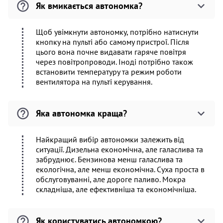
Як вмикається автономка?
Щоб увімкнути автономку, потрібно натиснути
кнопку на пульті або самому пристрої. Після
цього вона почне видавати гаряче повітря
через повітропроводи. Іноді потрібно також
встановити температуру та режим роботи
вентилятора на пульті керування.
Яка автономка краща?
Найкращий вибір автономки залежить від
ситуації. Дизельна економічна, але галаслива та
забруднює. Бензинова менш галаслива та
екологічна, але менш економічна. Суха проста в
обслуговуванні, але дороге паливо. Мокра
складніша, але ефективніша та економічніша.
Як користуватись автономкою?