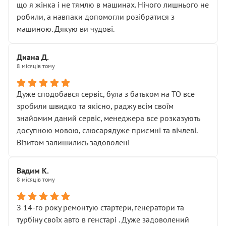
що я жінка і не тямлю в машинах. Нічого лишнього не
робили, а навпаки допомогли розібратися з
машиною. Дякую ви чудові.
Диана Д.
8 місяців тому
Дуже сподобався сервіс, була з батьком на ТО все
зробили швидко та якісно, раджу всім своїм
знайомим даний сервіс, менеджера все розказують
досупною мовою, слюсарядуже приємні та вічлеві.
Візитом залишились задоволені
Вадим К.
8 місяців тому
З 14-го року ремонтую стартери,генератори та
турбіну своїх авто в генстарі . Дуже задоволений