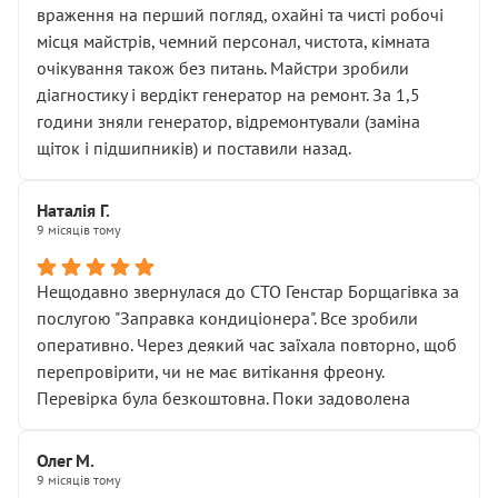
враження на перший погляд, охайні та чисті робочі
місця майстрів, чемний персонал, чистота, кімната
очікування також без питань. Майстри зробили
діагностику і вердікт генератор на ремонт. За 1,5
години зняли генератор, відремонтували (заміна
щіток і підшипників) и поставили назад.
Наталія Г.
9 місяців тому
Нещодавно звернулася до СТО Генстар Борщагівка за
послугою "Заправка кондиціонера". Все зробили
оперативно. Через деякий час заїхала повторно, щоб
перепровірити, чи не має витікання фреону.
Перевірка була безкоштовна. Поки задоволена
Олег М.
9 місяців тому