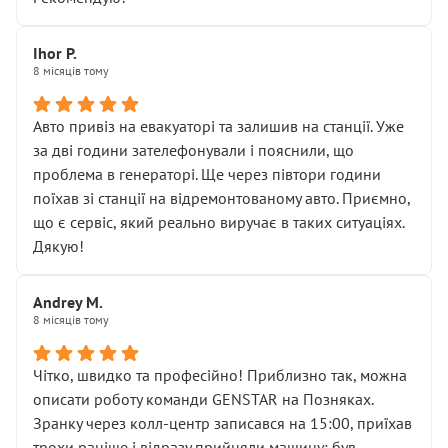
залишився таким самим, як і був. Тобто оплачена
“діагностика гальм” фактично нічого не дала.
Далі ситуація тільки погіршилась:
Ihor P.
8 місяців тому
• сказали, що тепер “потрібно знімати колеса”
• що біля авто стояти вже не можна
• почали озвучувати купу додаткових робіт без
Авто привіз на евакуаторі та залишив на станції. Уже
чіткого пояснення
за дві години зателефонували і пояснили, що
( ну все зняли та доробили) дякую!
проблема в генераторі. Ще через півтори години
Окремий момент, який виглядає абсурдно:
поїхав зі станції на відремонтованому авто. Приємно,
мені заявили, що бачок гальмівної рідини потрібно
що є сервіс, який реально виручає в таких ситуаціях.
міняти разом із головним гальмівним циліндром у
Дякую!
зборі.
Для людини, яка хоча б трохи розуміється на техніці,
Andrey M.
це звучить як мінімум непрофесійно, а як максимум —
8 місяців тому
спроба продати дорогий вузол замість елементарних
ущільнювачів.
Чітко, швидко та професійно! Приблизно так, можна
Що прикро — це не перший мій візит. Раніше міняв у
описати роботу команди GENSTAR на Позняках.
вас стартер, і тоді сервіс наче справив хороше
Зранку через колл-центр записався на 15:00, приїхав
враження. Але згодом знайшов декілька гайок під
трохи раніше і відразу прийняли машину: був