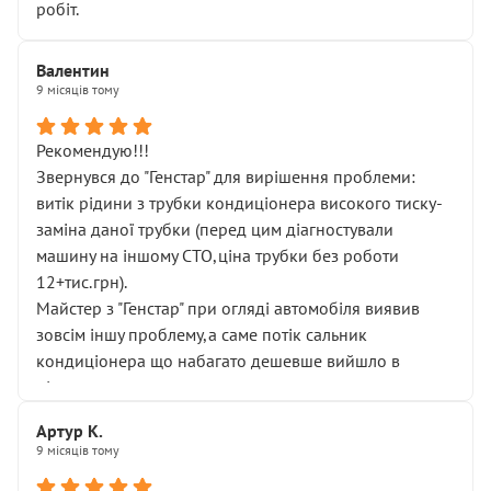
робіт.
Валентин
9 місяців тому
Рекомендую!!!
Звернувся до "Генстар" для вирішення проблеми:
витік рідини з трубки кондиціонера високого тиску-
заміна даної трубки (перед цим діагностували
машину на іншому СТО,ціна трубки без роботи
12+тис.грн).
Майстер з "Генстар" при огляді автомобіля виявив
зовсім іншу проблему,а саме потік сальник
кондиціонера що набагато дешевше вийшло в
підсумку.
Дуже дякую за швидкий і професійний ремонт!
Артур К.
9 місяців тому