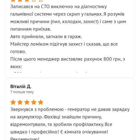
Записався на СТО виключно на діагностику
гальмівної системи через скрип у гальмах. Я розумів
можливі причини (пил, колодки, захист) і саме з цим
питанням приїхав.
Авто прийняли, загнали в гараж.
Майстер ломіком підігнув захист і сказав, що все
готово.
Після цього менеджер виставляє рахунок 800 грн, з
яких:
• 300 грн — діагностика гальмівної системи
• 500 грн — діагностика ходової, яку я НЕ замовляв і
Віталій Д.
НЕ погоджував
7 місяців тому
Я оплатив, але одразу звернув увагу, що це нав’язана
послуга. Тим більше, я був поруч і жодної реальної
Звернувся з проблемою - генератор не давав зарядку
діагностики ходової не проводилось. Після
на акумулятор. Фахівці знайшли причину,
зауваження гроші за цю “послугу” повернули, що
відремонтували, та зробили профілактику. Все
лише підтвердило мою правоту.
швидко і професійно! Є кімната очікування!
Але головне — я виїжджаю з боксу, і скрип у гальмах
Рекомендую!