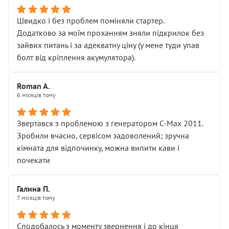
Швидко і без проблем поміняли стартер.
Додатково за моїм проханням зняли підкрилок без
зайвих питань і за адекватну ціну (у мене туди упав
болт від кріплення акумулятора).
Roman A.
6 місяців тому
Звертався з проблемою з генератором C-Max 2011.
Зробили вчасно, сервісом задоволений; зручна
кімната для відпочинку, можна випити кави і
почекати
Галина П.
7 місяців тому
Сподобалось з моменту звернення і до кінця