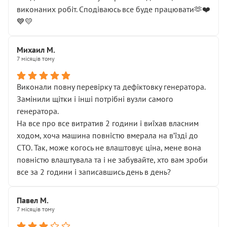
виконаних робіт. Сподіваюсь все буде працювати🫶❤️
💙💛
Михаил М.
7 місяців тому
Виконали повну перевірку та дефіктовку генератора.
Замінили щітки і інші потрібні вузли самого
генератора.
На все про все витратив 2 години і виїхав власним
ходом, хоча машина повністю вмерала на вʼїзді до
СТО. Так, може когось не влаштовує ціна, мене вона
повністю влаштувала та і не забувайте, хто вам зроби
все за 2 години і записавшись день в день?
Павел М.
7 місяців тому