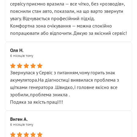
сервісу приємно вразила — все чітко, без «розводів»,
пояснили стан авто, показали, на що варто звернути
увагу. Відчувається професійний підхід.
Комфортна зона очікування — можна спокійно
попрацювати або відпочити. Дякую за якісний сервіс!
Оля Н.
6 місяців тому
Звернулася у Сервіс з питанням,чому горить знак
акумулятора.На діагностиці виявилася проблема з
щітками генератора .Швидко,і головне якісно все
зробили,проблема зникла .
Подяка за якість праці!!!
Виген А.
6 місяців тому