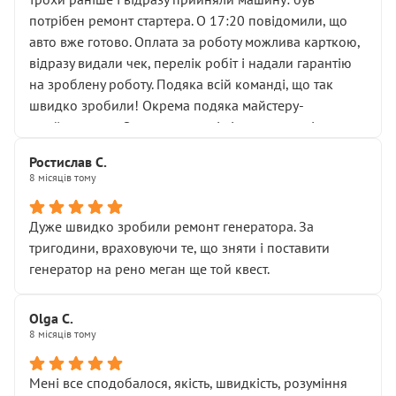
лобовим склом. Мені пояснили, що це “старі гайки, які
потрібен ремонт стартера. О 17:20 повідомили, що
відкручували”, і попросили не хвилюватися. ( надіюсь
авто вже готово. Оплата за роботу можлива карткою,
новий власник, не застяг в полі))
відразу видали чек, перелік робіт і надали гарантію
Але після нинішнього візиту такі дрібниці вже не
на зроблену роботу. Подяка всій команді, що так
здаються дрібницями.
швидко зробили! Окрема подяка майстеру-
Я — клієнт, який працює на довірі, і саме її цей сервіс
приймальнику Олександру: всі чітко та по суті.
серйозно підірвав.
Молодці! Однозначно буду радити своїм знайомим
Хотілося б більше:
Ростислав С.
звертатися до цього автосервісу.
8 місяців тому
• належної уваги до авто
• прозорості в роботах і рахунках
• реальної діагностики, а не формального
Дуже швидко зробили ремонт генератора. За
“подивились і поїхав”
тригодини, враховуючи те, що зняти і поставити
На жаль, складається враження, що сервіс працює не
генератор на рено меган ще той квест.
на якість, а “аби швидше і дорожче”. Саме це і псує
загальне враження та бажання повертатися.
Olga С.
Стосовно комунікації - все добре
8 місяців тому
Мені все сподобалося, якість, швидкість, розуміння