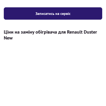
Записатись на сервіс
Ціни на заміну обігрівача для Renault Duster
New
Послуга
Ціна
Автономний обігрівач
Безкоштовний розрахунок ціни
Безкоштовно
установки автономного обігрівача
Встановлення повітряного
8000
грн
автономного опалювача