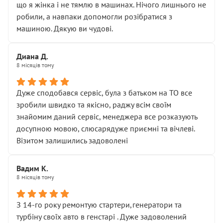
що я жінка і не тямлю в машинах. Нічого лишнього не
робили, а навпаки допомогли розібратися з
машиною. Дякую ви чудові.
Диана Д.
8 місяців тому
Дуже сподобався сервіс, була з батьком на ТО все
зробили швидко та якісно, раджу всім своїм
знайомим даний сервіс, менеджера все розказують
досупною мовою, слюсарядуже приємні та вічлеві.
Візитом залишились задоволені
Вадим К.
8 місяців тому
З 14-го року ремонтую стартери,генератори та
турбіну своїх авто в генстарі . Дуже задоволений