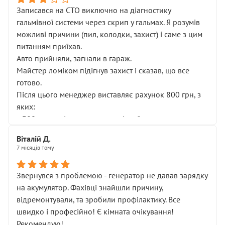
Записався на СТО виключно на діагностику
гальмівної системи через скрип у гальмах. Я розумів
можливі причини (пил, колодки, захист) і саме з цим
питанням приїхав.
Авто прийняли, загнали в гараж.
Майстер ломіком підігнув захист і сказав, що все
готово.
Після цього менеджер виставляє рахунок 800 грн, з
яких:
• 300 грн — діагностика гальмівної системи
• 500 грн — діагностика ходової, яку я НЕ замовляв і
Віталій Д.
НЕ погоджував
7 місяців тому
Я оплатив, але одразу звернув увагу, що це нав’язана
послуга. Тим більше, я був поруч і жодної реальної
Звернувся з проблемою - генератор не давав зарядку
діагностики ходової не проводилось. Після
на акумулятор. Фахівці знайшли причину,
зауваження гроші за цю “послугу” повернули, що
відремонтували, та зробили профілактику. Все
лише підтвердило мою правоту.
швидко і професійно! Є кімната очікування!
Але головне — я виїжджаю з боксу, і скрип у гальмах
Рекомендую!