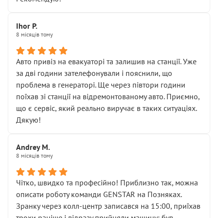
залишився таким самим, як і був. Тобто оплачена
“діагностика гальм” фактично нічого не дала.
Далі ситуація тільки погіршилась:
Ihor P.
8 місяців тому
• сказали, що тепер “потрібно знімати колеса”
• що біля авто стояти вже не можна
• почали озвучувати купу додаткових робіт без
Авто привіз на евакуаторі та залишив на станції. Уже
чіткого пояснення
за дві години зателефонували і пояснили, що
( ну все зняли та доробили) дякую!
проблема в генераторі. Ще через півтори години
Окремий момент, який виглядає абсурдно:
поїхав зі станції на відремонтованому авто. Приємно,
мені заявили, що бачок гальмівної рідини потрібно
що є сервіс, який реально виручає в таких ситуаціях.
міняти разом із головним гальмівним циліндром у
Дякую!
зборі.
Для людини, яка хоча б трохи розуміється на техніці,
Andrey M.
це звучить як мінімум непрофесійно, а як максимум —
8 місяців тому
спроба продати дорогий вузол замість елементарних
ущільнювачів.
Чітко, швидко та професійно! Приблизно так, можна
Що прикро — це не перший мій візит. Раніше міняв у
описати роботу команди GENSTAR на Позняках.
вас стартер, і тоді сервіс наче справив хороше
Зранку через колл-центр записався на 15:00, приїхав
враження. Але згодом знайшов декілька гайок під
трохи раніше і відразу прийняли машину: був