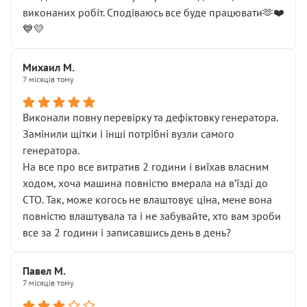
виконаних робіт. Сподіваюсь все буде працювати🫶❤️
💙💛
Михаил М.
7 місяців тому
Виконали повну перевірку та дефіктовку генератора.
Замінили щітки і інші потрібні вузли самого
генератора.
На все про все витратив 2 години і виїхав власним
ходом, хоча машина повністю вмерала на вʼїзді до
СТО. Так, може когось не влаштовує ціна, мене вона
повністю влаштувала та і не забувайте, хто вам зроби
все за 2 години і записавшись день в день?
Павел М.
7 місяців тому