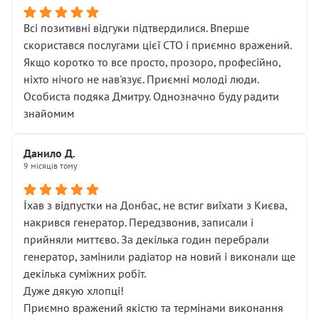
Всі позитивні відгуки підтвердилися. Вперше
скористався послугами цієї СТО і приємно вражений.
Якщо коротко то все просто, прозоро, професійно,
ніхто нічого не нав'язує. Приємні молоді люди.
Особиста подяка Дмитру. Однозначно буду радити
знайомим
Данило Д.
9 місяців тому
Їхав з відпустки на Донбас, не встиг виїхати з Києва,
накрився генератор. Передзвонив, записали і
прийняли миттєво. За декілька годин перебрали
генератор, замінили радіатор на новий і виконали ще
декілька суміжних робіт.
Дуже дякую хлопці!
Приємно вражений якістю та термінами виконання