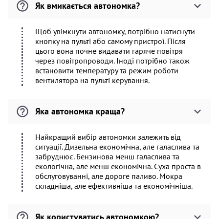
Як вмикається автономка?
Щоб увімкнути автономку, потрібно натиснути
кнопку на пульті або самому пристрої. Після
цього вона почне видавати гаряче повітря
через повітропроводи. Іноді потрібно також
встановити температуру та режим роботи
вентилятора на пульті керування.
Яка автономка краща?
Найкращий вибір автономки залежить від
ситуації. Дизельна економічна, але галаслива та
забруднює. Бензинова менш галаслива та
екологічна, але менш економічна. Суха проста в
обслуговуванні, але дороге паливо. Мокра
складніша, але ефективніша та економічніша.
Як користуватись автономкою?