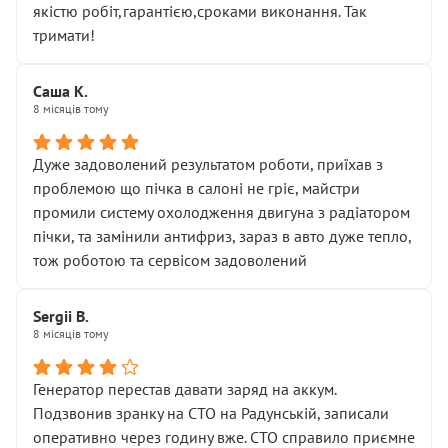
якістю робіт,гарантією,сроками виконання. Так
тримати!
Саша К.
8 місяців тому
Дуже задоволений результатом роботи, приїхав з
проблемою що пічка в салоні не гріє, майстри
промили систему охолодження двигуна з радіатором
пічки, та замінили антифриз, зараз в авто дуже тепло,
тож роботою та сервісом задоволений
Sergii B.
8 місяців тому
Генератор перестав давати заряд на аккум.
Подзвонив зранку на СТО на Радунській, записали
оперативно через годину вже. СТО справило приємне