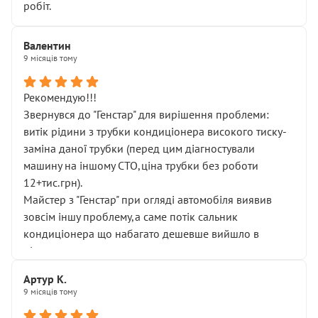
робіт.
Валентин
9 місяців тому
Рекомендую!!!
Звернувся до "Генстар" для вирішення проблеми:
витік рідини з трубки кондиціонера високого тиску-
заміна даної трубки (перед цим діагностували
машину на іншому СТО,ціна трубки без роботи
12+тис.грн).
Майстер з "Генстар" при огляді автомобіля виявив
зовсім іншу проблему,а саме потік сальник
кондиціонера що набагато дешевше вийшло в
підсумку.
Дуже дякую за швидкий і професійний ремонт!
Артур К.
9 місяців тому