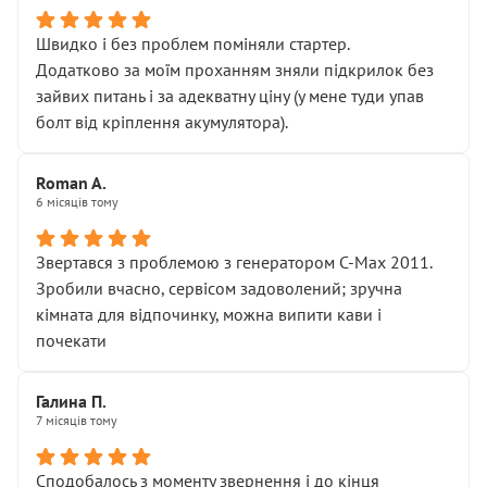
Швидко і без проблем поміняли стартер.
Додатково за моїм проханням зняли підкрилок без
зайвих питань і за адекватну ціну (у мене туди упав
болт від кріплення акумулятора).
Roman A.
6 місяців тому
Звертався з проблемою з генератором C-Max 2011.
Зробили вчасно, сервісом задоволений; зручна
кімната для відпочинку, можна випити кави і
почекати
Галина П.
7 місяців тому
Сподобалось з моменту звернення і до кінця