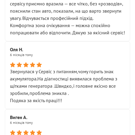
сервісу приємно вразила — все чітко, без «розводів»,
пояснили стан авто, показали, на що варто звернути
увагу. Відчувається професійний підхід.
Комфортна зона очікування — можна спокійно
попрацювати або відпочити. Дякую за якісний сервіс!
Оля Н.
6 місяців тому
Звернулася у Сервіс з питанням,чому горить знак
акумулятора.На діагностиці виявилася проблема з
щітками генератора .Швидко,і головне якісно все
зробили,проблема зникла .
Подяка за якість праці!!!
Виген А.
6 місяців тому