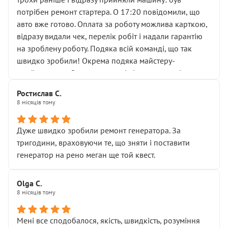
лобовим склом. Мені пояснили, що це “старі гайки, які
потрібен ремонт стартера. О 17:20 повідомили, що
відкручували”, і попросили не хвилюватися. ( надіюсь
авто вже готово. Оплата за роботу можлива карткою,
новий власник, не застяг в полі))
відразу видали чек, перелік робіт і надали гарантію
Але після нинішнього візиту такі дрібниці вже не
на зроблену роботу. Подяка всій команді, що так
здаються дрібницями.
швидко зробили! Окрема подяка майстеру-
Я — клієнт, який працює на довірі, і саме її цей сервіс
приймальнику Олександру: всі чітко та по суті.
серйозно підірвав.
Молодці! Однозначно буду радити своїм знайомим
Хотілося б більше:
Ростислав С.
звертатися до цього автосервісу.
8 місяців тому
• належної уваги до авто
• прозорості в роботах і рахунках
• реальної діагностики, а не формального
Дуже швидко зробили ремонт генератора. За
“подивились і поїхав”
тригодини, враховуючи те, що зняти і поставити
На жаль, складається враження, що сервіс працює не
генератор на рено меган ще той квест.
на якість, а “аби швидше і дорожче”. Саме це і псує
загальне враження та бажання повертатися.
Olga С.
Стосовно комунікації - все добре
8 місяців тому
Мені все сподобалося, якість, швидкість, розуміння