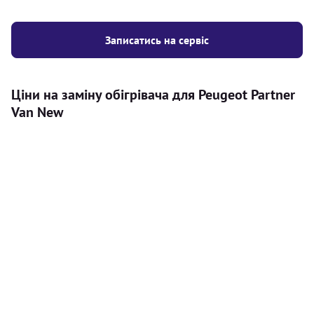
Записатись на сервіс
Ціни на заміну обігрівача для Peugeot Partner
Van New
Послуга
Ціна
Автономний обігрівач
Безкоштовний розрахунок ціни
Безкоштовно
установки автономного обігрівача
Встановлення повітряного
8000
грн
автономного опалювача