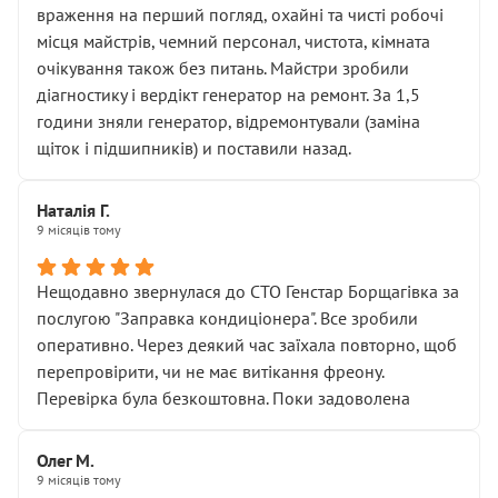
враження на перший погляд, охайні та чисті робочі
місця майстрів, чемний персонал, чистота, кімната
очікування також без питань. Майстри зробили
діагностику і вердікт генератор на ремонт. За 1,5
години зняли генератор, відремонтували (заміна
щіток і підшипників) и поставили назад.
Наталія Г.
9 місяців тому
Нещодавно звернулася до СТО Генстар Борщагівка за
послугою "Заправка кондиціонера". Все зробили
оперативно. Через деякий час заїхала повторно, щоб
перепровірити, чи не має витікання фреону.
Перевірка була безкоштовна. Поки задоволена
Олег М.
9 місяців тому