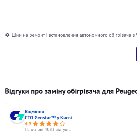
Встановлення повітряного автономного опалювача
Встановлення рідинного автономного опалювача
Ціни на ремонт і встановлення автономного обігрівача в
Відгуки про заміну обігрівача для Peuge
Відмінно
СТО Genstar™ у Києві
4.3
На основі 4083 відгуків