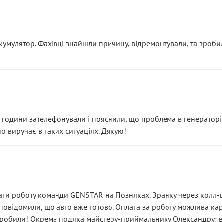
ояснення
кумулятор. Фахівці знайшли причину, відремонтували, та зроби
 разом із головним гальмівним циліндром у зборі.
звучить як мінімум непрофесійно, а як максимум — спроба прод
тартер, і тоді сервіс наче справив хороше враження. Але згодо
и не хвилюватися. ( надіюсь новий власник, не застяг в полі))
я дрібницями.
йозно підірвав.
ві години зателефонували і пояснили, що проблема в генераторі.
о виручає в таких ситуаціях. Дякую!
їхав”
ість, а “аби швидше і дорожче”. Саме це і псує загальне вражен
ти роботу команди GENSTAR на Позняках. Зранку через колл-це
овідомили, що авто вже готово. Оплата за роботу можлива карт
зробили! Окрема подяка майстеру-приймальнику Олександру: всі