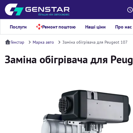
Послуги
Ремонт поштою
Наші ціни
Про нас
Генстар
Марка авто
Заміна обігрівача для Peugeot 107
Заміна обігрівача для Peu