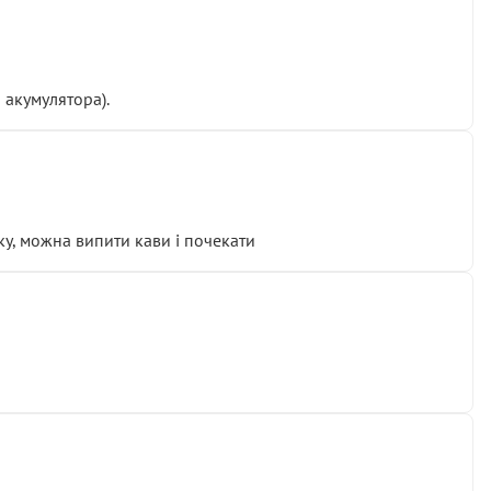
 акумулятора).
у, можна випити кави і почекати