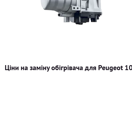
Ціни на заміну обігрівача для Peugeot 1
Послуга
Автономний обігрівач
Безкоштовний розрахунок ціни установки автономного об