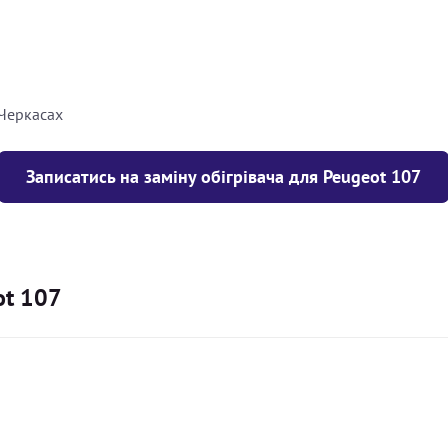
8000
грн
10000
грн
 Черкасах
Записатись на заміну обігрівача для Peugeot 107
ot 107