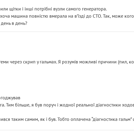
или щітки і інші потрібні вузли самого генератора.
 хоча машина повністю вмерала на вʼїзді до СТО. Так, може кого
 день в день?
еми через скрип у гальмах. Я розумів можливі причини (пил, кол
погоджував
уга. Тим більше, я був поруч і жодної реальної діагностики ход
ився таким самим, як і був. Тобто оплачена “діагностика гальм”