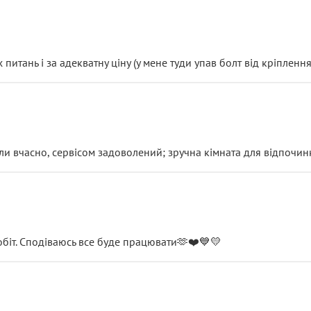
итань і за адекватну ціну (у мене туди упав болт від кріплення
и вчасно, сервісом задоволений; зручна кімната для відпочинк
обіт. Сподіваюсь все буде працювати🫶❤️💙💛