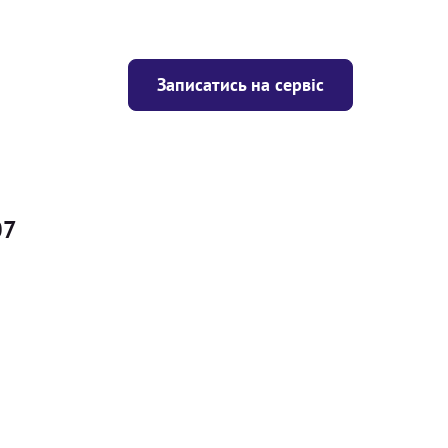
Записатись на сервіс
07
Ціна
ігрівача
Безкоштовно