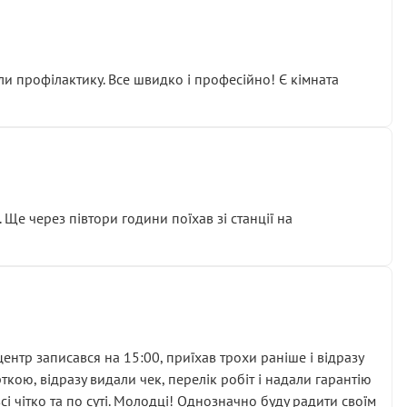
ли профілактику. Все швидко і професійно! Є кімната
ати дорогий вузол замість елементарних ущільнювачів.
м знайшов декілька гайок під лобовим склом. Мені
 Ще через півтори години поїхав зі станції на
ня та бажання повертатися.
нтр записався на 15:00, приїхав трохи раніше і відразу
кою, відразу видали чек, перелік робіт і надали гарантію
 чітко та по суті. Молодці! Однозначно буду радити своїм