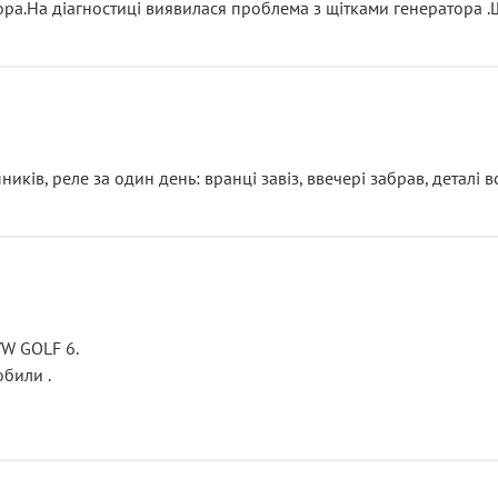
тора.На діагностиці виявилася проблема з щітками генератора 
ків, реле за один день: вранці завіз, ввечері забрав, деталі в
VW GOLF 6.
били .