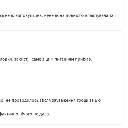
сь не влаштовує ціна, мене вона повністю влаштувала та і
одки, захист) і саме з цим питанням приїхав.
ової не проводилось. Після зауваження гроші за цю
 фактично нічого не дала.