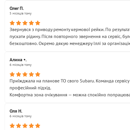
Олег П.
5 місяців тому
Звернувся з приводу ремонту кермової рейки. По результат
пускати рідину. Після повторного звернення на сервіс, бу
безкоштовно. Окремо дякую менеджеру Іллі за організаці
Алина •.
6 місяців тому
Приїжджала на планове ТО свого Subaru. Команда сервісу п
професійний підхід.
Комфортна зона очікування — можна спокійно попрацювати
Оля Н.
6 місяців тому