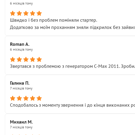
6 місяців тому
Швидко і без проблем поміняли стартер.
Додатково за моїм проханням зняли підкрилок без зайвих п
Roman A.
6 місяців тому
Звертався з проблемою з генератором C-Max 2011. Зробил
Галина П.
7 місяців тому
Сподобалось з моменту звернення і до кінця виконаних р
Михаил М.
7 місяців тому