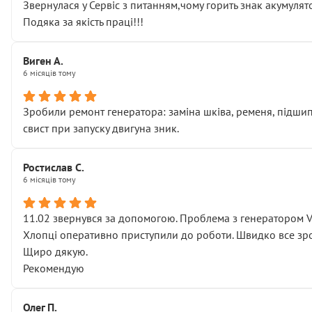
Звернулася у Сервіс з питанням,чому горить знак акумуля
Подяка за якість праці!!!
Виген А.
6 місяців тому
Зробили ремонт генератора: заміна шківа, ременя, підшипни
свист при запуску двигуна зник.
Ростислав С.
6 місяців тому
11.02 звернувся за допомогою. Проблема з генератором 
Хлопці оперативно приступили до роботи. Швидко все зро
Щиро дякую.
Рекомендую
Олег П.