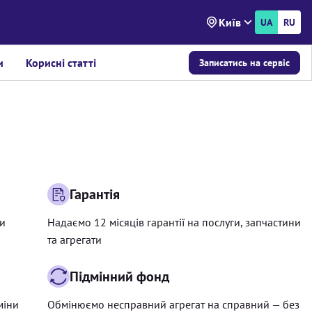
Київ
UA
RU
и
Корисні статті
Записатись на сервіс
Гарантія
ри
Надаємо 12 місяців гарантії на послуги, запчастини
та агрегати
Підмінний фонд
міни
Обмінюємо несправний агрегат на справний — без