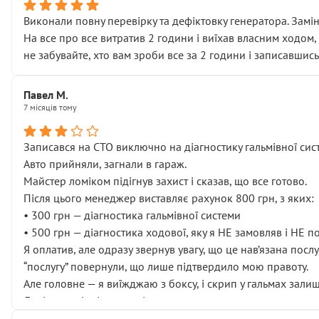
Виконали повну перевірку та дефіктовку генератора. Замін
На все про все витратив 2 години і виїхав власним ходом,
не забувайте, хто вам зроби все за 2 години і записавшись
Павел М.
7 місяців тому
Записався на СТО виключно на діагностику гальмівної сист
Авто прийняли, загнали в гараж.
Майстер ломіком підігнув захист і сказав, що все готово.
Після цього менеджер виставляє рахунок 800 грн, з яких:
• 300 грн — діагностика гальмівної системи
• 500 грн — діагностика ходової, яку я НЕ замовляв і НЕ 
Я оплатив, але одразу звернув увагу, що це нав’язана посл
“послугу” повернули, що лише підтвердило мою правоту.
Але головне — я виїжджаю з боксу, і скрип у гальмах залиш
Далі ситуація тільки погіршилась:
• сказали, що тепер “потрібно знімати колеса”