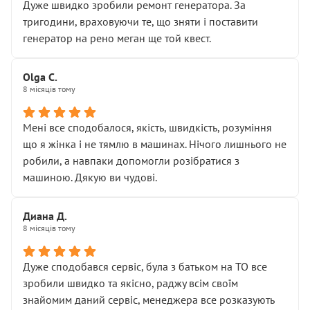
• реальної діагностики, а не формального
Дуже швидко зробили ремонт генератора. За
“подивились і поїхав”
тригодини, враховуючи те, що зняти і поставити
На жаль, складається враження, що сервіс працює не
генератор на рено меган ще той квест.
на якість, а “аби швидше і дорожче”. Саме це і псує
загальне враження та бажання повертатися.
Olga С.
Стосовно комунікації - все добре
8 місяців тому
Мені все сподобалося, якість, швидкість, розуміння
що я жінка і не тямлю в машинах. Нічого лишнього не
робили, а навпаки допомогли розібратися з
машиною. Дякую ви чудові.
Диана Д.
8 місяців тому
Дуже сподобався сервіс, була з батьком на ТО все
зробили швидко та якісно, раджу всім своїм
знайомим даний сервіс, менеджера все розказують