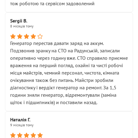
тож роботою та сервісом задоволений
Sergii B.
8 місяців тому
Генератор перестав давати заряд на аккум.
Подзвонив зранку на СТО на Радунській, записали
оперативно через годину вже. СТО справило приємне
враження на перший погляд, охайні та чисті робочі
місця майстрів, чемний персонал, чистота, кімната
очікування також без питань. Майстри зробили
діагностику і вердікт генератор на ремонт. За 1,5
години зняли генератор, відремонтували (заміна
щіток і підшипників) и поставили назад.
Наталія Г.
9 місяців тому