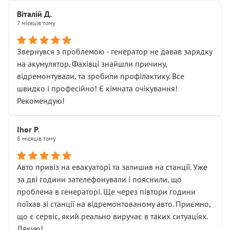
• 500 грн — діагностика ходової, яку я НЕ замовляв і
Віталій Д.
НЕ погоджував
7 місяців тому
Я оплатив, але одразу звернув увагу, що це нав’язана
послуга. Тим більше, я був поруч і жодної реальної
Звернувся з проблемою - генератор не давав зарядку
діагностики ходової не проводилось. Після
на акумулятор. Фахівці знайшли причину,
зауваження гроші за цю “послугу” повернули, що
відремонтували, та зробили профілактику. Все
лише підтвердило мою правоту.
швидко і професійно! Є кімната очікування!
Але головне — я виїжджаю з боксу, і скрип у гальмах
Рекомендую!
залишився таким самим, як і був. Тобто оплачена
“діагностика гальм” фактично нічого не дала.
Далі ситуація тільки погіршилась:
Ihor P.
8 місяців тому
• сказали, що тепер “потрібно знімати колеса”
• що біля авто стояти вже не можна
• почали озвучувати купу додаткових робіт без
Авто привіз на евакуаторі та залишив на станції. Уже
чіткого пояснення
за дві години зателефонували і пояснили, що
( ну все зняли та доробили) дякую!
проблема в генераторі. Ще через півтори години
Окремий момент, який виглядає абсурдно:
поїхав зі станції на відремонтованому авто. Приємно,
мені заявили, що бачок гальмівної рідини потрібно
що є сервіс, який реально виручає в таких ситуаціях.
міняти разом із головним гальмівним циліндром у
Дякую!