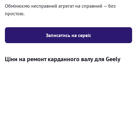
Обмінюємо несправний агрегат на справний — без
простою.
Записатись на сервіс
Ціни на ремонт карданного валу для Geely
Послуга
Ціна
Карданний вал
Діагностика карданного валу на авто (
500
візуальний огляд, перевірка люфтів та стану
грн
всіх доступних елементів)