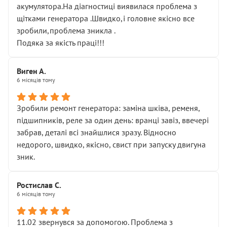
акумулятора.На діагностиці виявилася проблема з
щітками генератора .Швидко,і головне якісно все
зробили,проблема зникла .
Подяка за якість праці!!!
Виген А.
6 місяців тому
Зробили ремонт генератора: заміна шківа, ременя,
підшипників, реле за один день: вранці завіз, ввечері
забрав, деталі всі знайшлися зразу. Відносно
недорого, швидко, якісно, свист при запуску двигуна
зник.
Ростислав С.
6 місяців тому
11.02 звернувся за допомогою. Проблема з