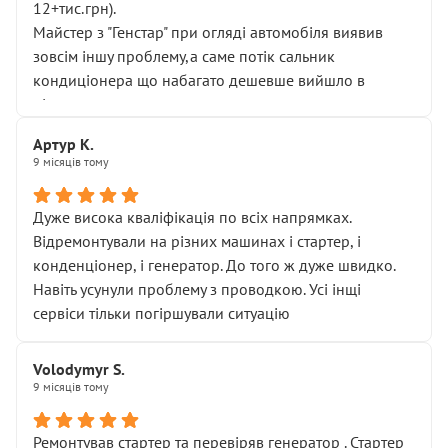
12+тис.грн).
Майстер з "Генстар" при огляді автомобіля виявив
зовсім іншу проблему,а саме потік сальник
кондиціонера що набагато дешевше вийшло в
підсумку.
Дуже дякую за швидкий і професійний ремонт!
Артур К.
9 місяців тому
Дуже висока кваліфікація по всіх напрямках.
Відремонтували на різних машинах і стартер, і
конденціонер, і генератор. До того ж дуже швидко.
Навіть усунули проблему з проводкою. Усі інщі
сервіси тільки погіршували ситуацію
Volodymyr S.
9 місяців тому
Ремонтував стартер та перевіряв генератор . Стартер