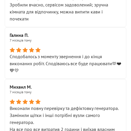
Зробили вчасно, сервісом задоволений; зручна
кімната для відпочинку, можна випити кави і
почекати
Галина П.
7 місяців тому
Сподобалось з моменту звернення і до кінця
виконаних робіт. Сподіваюсь все буде працювати🫶❤️
💙💛
Михаил М.
7 місяців тому
Виконали повну перевірку та дефіктовку генератора.
Замінили щітки і інші потрібні вузли самого
генератора.
На все про все витратив 2 години і виїхав власним