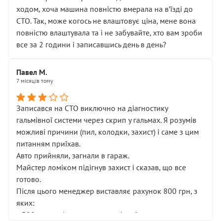
ходом, хоча машина повністю вмерала на вʼїзді до
СТО. Так, може когось не влаштовує ціна, мене вона
повністю влаштувала та і не забувайте, хто вам зроби
все за 2 години і записавшись день в день?
Павел М.
7 місяців тому
Записався на СТО виключно на діагностику
гальмівної системи через скрип у гальмах. Я розумів
можливі причини (пил, колодки, захист) і саме з цим
питанням приїхав.
Авто прийняли, загнали в гараж.
Майстер ломіком підігнув захист і сказав, що все
готово.
Після цього менеджер виставляє рахунок 800 грн, з
яких:
• 300 грн — діагностика гальмівної системи