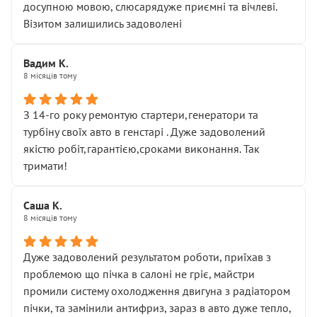
досупною мовою, слюсарядуже приємні та вічлеві.
Візитом залишились задоволені
Вадим К.
8 місяців тому
З 14-го року ремонтую стартери,генератори та
турбіну своїх авто в генстарі . Дуже задоволений
якістю робіт,гарантією,сроками виконання. Так
тримати!
Саша К.
8 місяців тому
Дуже задоволений результатом роботи, приїхав з
проблемою що пічка в салоні не гріє, майстри
промили систему охолодження двигуна з радіатором
пічки, та замінили антифриз, зараз в авто дуже тепло,