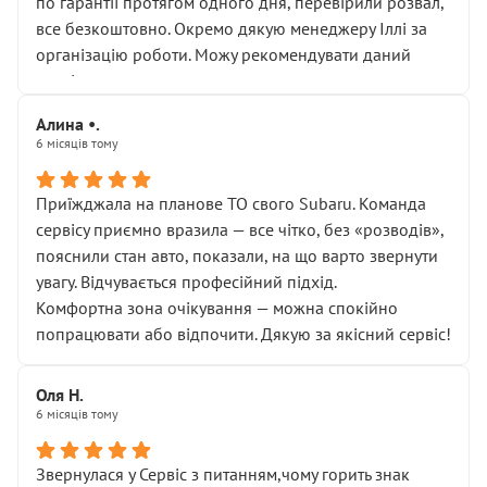
по гарантії протягом одного дня, перевірили розвал,
все безкоштовно. Окремо дякую менеджеру Іллі за
організацію роботи. Можу рекомендувати даний
сервіс.
Алина •.
6 місяців тому
Приїжджала на планове ТО свого Subaru. Команда
сервісу приємно вразила — все чітко, без «розводів»,
пояснили стан авто, показали, на що варто звернути
увагу. Відчувається професійний підхід.
Комфортна зона очікування — можна спокійно
попрацювати або відпочити. Дякую за якісний сервіс!
Оля Н.
6 місяців тому
Звернулася у Сервіс з питанням,чому горить знак