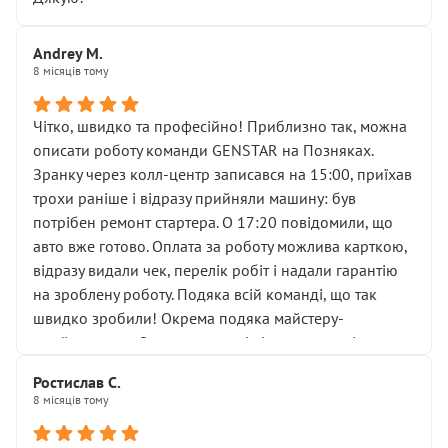
зборі.
Для людини, яка хоча б трохи розуміється на техніці,
Andrey M.
це звучить як мінімум непрофесійно, а як максимум —
8 місяців тому
спроба продати дорогий вузол замість елементарних
ущільнювачів.
Чітко, швидко та професійно! Приблизно так, можна
Що прикро — це не перший мій візит. Раніше міняв у
описати роботу команди GENSTAR на Позняках.
вас стартер, і тоді сервіс наче справив хороше
Зранку через колл-центр записався на 15:00, приїхав
враження. Але згодом знайшов декілька гайок під
трохи раніше і відразу прийняли машину: був
лобовим склом. Мені пояснили, що це “старі гайки, які
потрібен ремонт стартера. О 17:20 повідомили, що
відкручували”, і попросили не хвилюватися. ( надіюсь
авто вже готово. Оплата за роботу можлива карткою,
новий власник, не застяг в полі))
відразу видали чек, перелік робіт і надали гарантію
Але після нинішнього візиту такі дрібниці вже не
на зроблену роботу. Подяка всій команді, що так
здаються дрібницями.
швидко зробили! Окрема подяка майстеру-
Я — клієнт, який працює на довірі, і саме її цей сервіс
приймальнику Олександру: всі чітко та по суті.
серйозно підірвав.
Молодці! Однозначно буду радити своїм знайомим
Хотілося б більше:
Ростислав С.
звертатися до цього автосервісу.
8 місяців тому
• належної уваги до авто
• прозорості в роботах і рахунках