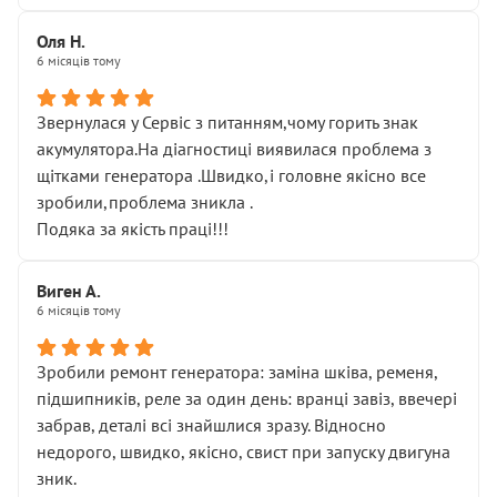
Оля Н.
6 місяців тому
Звернулася у Сервіс з питанням,чому горить знак
акумулятора.На діагностиці виявилася проблема з
щітками генератора .Швидко,і головне якісно все
зробили,проблема зникла .
Подяка за якість праці!!!
Виген А.
6 місяців тому
Зробили ремонт генератора: заміна шківа, ременя,
підшипників, реле за один день: вранці завіз, ввечері
забрав, деталі всі знайшлися зразу. Відносно
недорого, швидко, якісно, свист при запуску двигуна
зник.