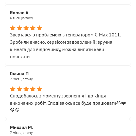
Roman A.
6 місяців тому
Звертався з проблемою з генератором C-Max 2011.
Зробили вчасно, сервісом задоволений; зручна
кімната для відпочинку, можна випити кави і
почекати
Галина П.
7 місяців тому
Сподобалось з моменту звернення і до кінця
виконаних робіт. Сподіваюсь все буде працювати🫶❤️
💙💛
Михаил М.
7 місяців тому