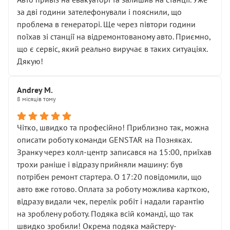
чіткого пояснення
за дві години зателефонували і пояснили, що
( ну все зняли та доробили) дякую!
проблема в генераторі. Ще через півтори години
Окремий момент, який виглядає абсурдно:
поїхав зі станції на відремонтованому авто. Приємно,
мені заявили, що бачок гальмівної рідини потрібно
що є сервіс, який реально виручає в таких ситуаціях.
міняти разом із головним гальмівним циліндром у
Дякую!
зборі.
Для людини, яка хоча б трохи розуміється на техніці,
Andrey M.
це звучить як мінімум непрофесійно, а як максимум —
8 місяців тому
спроба продати дорогий вузол замість елементарних
ущільнювачів.
Чітко, швидко та професійно! Приблизно так, можна
Що прикро — це не перший мій візит. Раніше міняв у
описати роботу команди GENSTAR на Позняках.
вас стартер, і тоді сервіс наче справив хороше
Зранку через колл-центр записався на 15:00, приїхав
враження. Але згодом знайшов декілька гайок під
трохи раніше і відразу прийняли машину: був
лобовим склом. Мені пояснили, що це “старі гайки, які
потрібен ремонт стартера. О 17:20 повідомили, що
відкручували”, і попросили не хвилюватися. ( надіюсь
авто вже готово. Оплата за роботу можлива карткою,
новий власник, не застяг в полі))
відразу видали чек, перелік робіт і надали гарантію
Але після нинішнього візиту такі дрібниці вже не
на зроблену роботу. Подяка всій команді, що так
здаються дрібницями.
швидко зробили! Окрема подяка майстеру-