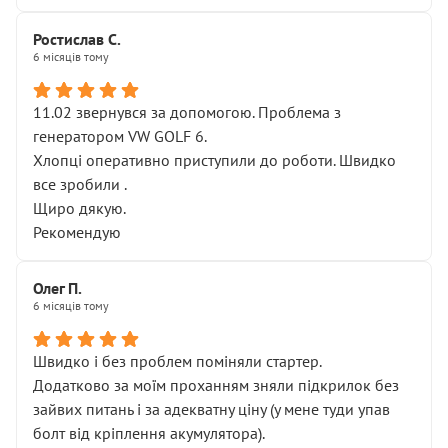
Ростислав С.
6 місяців тому
11.02 звернувся за допомогою. Проблема з
генератором VW GOLF 6.
Хлопці оперативно приступили до роботи. Швидко
все зробили .
Щиро дякую.
Рекомендую
Олег П.
6 місяців тому
Швидко і без проблем поміняли стартер.
Додатково за моїм проханням зняли підкрилок без
зайвих питань і за адекватну ціну (у мене туди упав
болт від кріплення акумулятора).