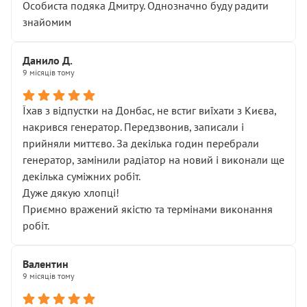
Особиста подяка Дмитру. Однозначно буду радити
знайомим
Данило Д.
9 місяців тому
Їхав з відпустки на Донбас, не встиг виїхати з Києва,
накрився генератор. Передзвонив, записали і
прийняли миттєво. За декілька годин перебрали
генератор, замінили радіатор на новий і виконали ще
декілька суміжних робіт.
Дуже дякую хлопці!
Приємно вражений якістю та термінами виконання
робіт.
Валентин
9 місяців тому