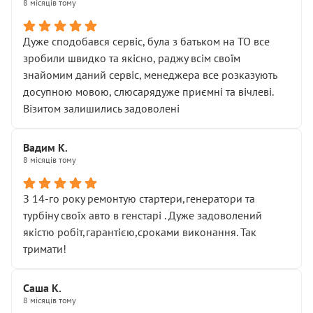
8 місяців тому
Дуже сподобався сервіс, була з батьком на ТО все
зробили швидко та якісно, раджу всім своїм
знайомим даний сервіс, менеджера все розказують
досупною мовою, слюсарядуже приємні та вічлеві.
Візитом залишились задоволені
Вадим К.
8 місяців тому
З 14-го року ремонтую стартери,генератори та
турбіну своїх авто в генстарі . Дуже задоволений
якістю робіт,гарантією,сроками виконання. Так
тримати!
Саша К.
8 місяців тому