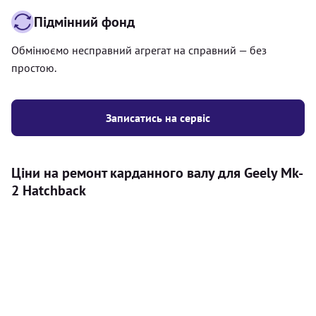
Підмінний фонд
Обмінюємо несправний агрегат на справний — без
простою.
Записатись на сервіс
Ціни на ремонт карданного валу для Geely Mk-
2 Hatchback
Послуга
Ціна
Карданний вал
Діагностика карданного валу на авто (
500