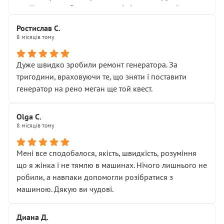
Я — клієнт, який працює на довірі, і саме її цей сервіс
приймальнику Олександру: всі чітко та по суті.
серйозно підірвав.
Молодці! Однозначно буду радити своїм знайомим
Хотілося б більше:
Ростислав С.
звертатися до цього автосервісу.
8 місяців тому
• належної уваги до авто
• прозорості в роботах і рахунках
• реальної діагностики, а не формального
Дуже швидко зробили ремонт генератора. За
“подивились і поїхав”
тригодини, враховуючи те, що зняти і поставити
На жаль, складається враження, що сервіс працює не
генератор на рено меган ще той квест.
на якість, а “аби швидше і дорожче”. Саме це і псує
загальне враження та бажання повертатися.
Olga С.
Стосовно комунікації - все добре
8 місяців тому
Мені все сподобалося, якість, швидкість, розуміння
що я жінка і не тямлю в машинах. Нічого лишнього не
робили, а навпаки допомогли розібратися з
машиною. Дякую ви чудові.
Диана Д.