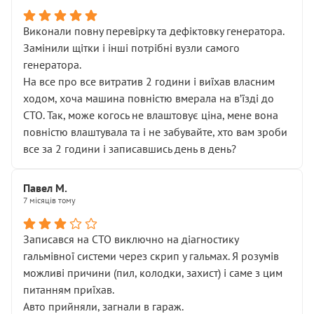
Виконали повну перевірку та дефіктовку генератора.
Замінили щітки і інші потрібні вузли самого
генератора.
На все про все витратив 2 години і виїхав власним
ходом, хоча машина повністю вмерала на вʼїзді до
СТО. Так, може когось не влаштовує ціна, мене вона
повністю влаштувала та і не забувайте, хто вам зроби
все за 2 години і записавшись день в день?
Павел М.
7 місяців тому
Записався на СТО виключно на діагностику
гальмівної системи через скрип у гальмах. Я розумів
можливі причини (пил, колодки, захист) і саме з цим
питанням приїхав.
Авто прийняли, загнали в гараж.