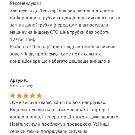
Рекомендую!!!
Звернувся до "Генстар" для вирішення проблеми:
витік рідини з трубки кондиціонера високого тиску-
заміна даної трубки (перед цим діагностували
машину на іншому СТО,ціна трубки без роботи
12+тис.грн).
Майстер з "Генстар" при огляді автомобіля виявив
зовсім іншу проблему,а саме потік сальник
кондиціонера що набагато дешевше вийшло в
підсумку.
Дуже дякую за швидкий і професійний ремонт!
Артур К.
9 місяців тому
Дуже висока кваліфікація по всіх напрямках.
Відремонтували на різних машинах і стартер, і
конденціонер, і генератор. До того ж дуже швидко.
Навіть усунули проблему з проводкою. Усі інщі
сервіси тільки погіршували ситуацію