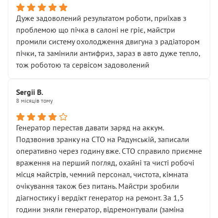
Дуже задоволений результатом роботи, приїхав з
проблемою що пічка в салоні не гріє, майстри
промили систему охолодження двигуна з радіатором
пічки, та замінили антифриз, зараз в авто дуже тепло,
тож роботою та сервісом задоволений
Sergii B.
8 місяців тому
Генератор перестав давати заряд на аккум.
Подзвонив зранку на СТО на Радунській, записали
оперативно через годину вже. СТО справило приємне
враження на перший погляд, охайні та чисті робочі
місця майстрів, чемний персонал, чистота, кімната
очікування також без питань. Майстри зробили
діагностику і вердікт генератор на ремонт. За 1,5
години зняли генератор, відремонтували (заміна