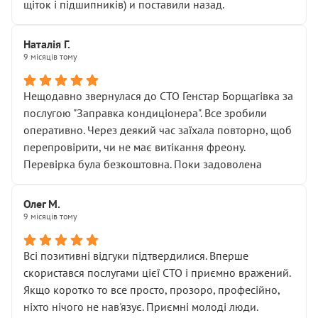
щіток і підшипників) и поставили назад.
Наталія Г.
9 місяців тому
Нещодавно звернулася до СТО Генстар Борщагівка за
послугою "Заправка кондиціонера". Все зробили
оперативно. Через деякий час заїхала повторно, щоб
перепровірити, чи не має витікання фреону.
Перевірка була безкоштовна. Поки задоволена
Олег М.
9 місяців тому
Всі позитивні відгуки підтвердилися. Вперше
скористався послугами цієї СТО і приємно вражений.
Якщо коротко то все просто, прозоро, професійно,
ніхто нічого не нав'язує. Приємні молоді люди.