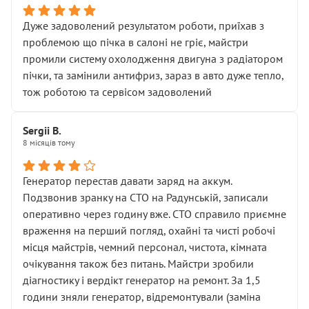
Дуже задоволений результатом роботи, приїхав з
проблемою що пічка в салоні не гріє, майстри
промили систему охолодження двигуна з радіатором
пічки, та замінили антифриз, зараз в авто дуже тепло,
тож роботою та сервісом задоволений
Sergii B.
8 місяців тому
Генератор перестав давати заряд на аккум.
Подзвонив зранку на СТО на Радунській, записали
оперативно через годину вже. СТО справило приємне
враження на перший погляд, охайні та чисті робочі
місця майстрів, чемний персонал, чистота, кімната
очікування також без питань. Майстри зробили
діагностику і вердікт генератор на ремонт. За 1,5
години зняли генератор, відремонтували (заміна