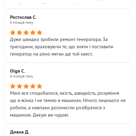
Я — клієнт, який працює на довірі, і саме її цей сервіс
приймальнику Олександру: всі чітко та по суті.
серйозно підірвав.
Молодці! Однозначно буду радити своїм знайомим
Хотілося б більше:
Ростислав С.
звертатися до цього автосервісу.
8 місяців тому
• належної уваги до авто
• прозорості в роботах і рахунках
• реальної діагностики, а не формального
Дуже швидко зробили ремонт генератора. За
“подивились і поїхав”
тригодини, враховуючи те, що зняти і поставити
На жаль, складається враження, що сервіс працює не
генератор на рено меган ще той квест.
на якість, а “аби швидше і дорожче”. Саме це і псує
загальне враження та бажання повертатися.
Olga С.
Стосовно комунікації - все добре
8 місяців тому
Мені все сподобалося, якість, швидкість, розуміння
що я жінка і не тямлю в машинах. Нічого лишнього не
робили, а навпаки допомогли розібратися з
машиною. Дякую ви чудові.
Диана Д.