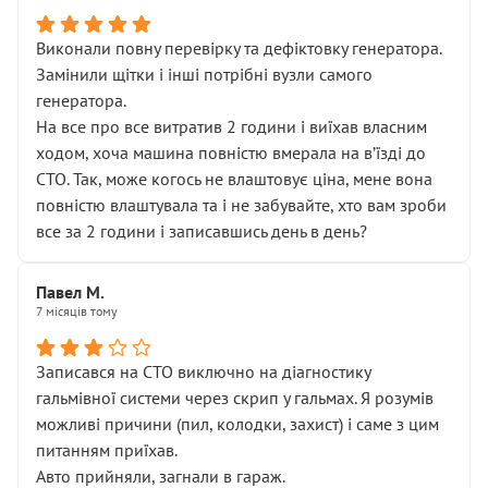
Виконали повну перевірку та дефіктовку генератора.
Замінили щітки і інші потрібні вузли самого
генератора.
На все про все витратив 2 години і виїхав власним
ходом, хоча машина повністю вмерала на вʼїзді до
СТО. Так, може когось не влаштовує ціна, мене вона
повністю влаштувала та і не забувайте, хто вам зроби
все за 2 години і записавшись день в день?
Павел М.
7 місяців тому
Записався на СТО виключно на діагностику
гальмівної системи через скрип у гальмах. Я розумів
можливі причини (пил, колодки, захист) і саме з цим
питанням приїхав.
Авто прийняли, загнали в гараж.