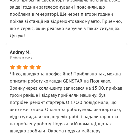
чіткого пояснення
за дві години зателефонували і пояснили, що
( ну все зняли та доробили) дякую!
проблема в генераторі. Ще через півтори години
Окремий момент, який виглядає абсурдно:
поїхав зі станції на відремонтованому авто. Приємно,
мені заявили, що бачок гальмівної рідини потрібно
що є сервіс, який реально виручає в таких ситуаціях.
міняти разом із головним гальмівним циліндром у
Дякую!
зборі.
Для людини, яка хоча б трохи розуміється на техніці,
Andrey M.
це звучить як мінімум непрофесійно, а як максимум —
8 місяців тому
спроба продати дорогий вузол замість елементарних
ущільнювачів.
Чітко, швидко та професійно! Приблизно так, можна
Що прикро — це не перший мій візит. Раніше міняв у
описати роботу команди GENSTAR на Позняках.
вас стартер, і тоді сервіс наче справив хороше
Зранку через колл-центр записався на 15:00, приїхав
враження. Але згодом знайшов декілька гайок під
трохи раніше і відразу прийняли машину: був
лобовим склом. Мені пояснили, що це “старі гайки, які
потрібен ремонт стартера. О 17:20 повідомили, що
відкручували”, і попросили не хвилюватися. ( надіюсь
авто вже готово. Оплата за роботу можлива карткою,
новий власник, не застяг в полі))
відразу видали чек, перелік робіт і надали гарантію
Але після нинішнього візиту такі дрібниці вже не
на зроблену роботу. Подяка всій команді, що так
здаються дрібницями.
швидко зробили! Окрема подяка майстеру-