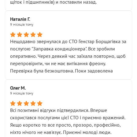
щіток і підшипників) и поставили назад.
Наталія Г.
9 місяців тому
Нещодавно звернулася до СТО Генстар Борщагівка за
послугою "Заправка кондиціонера". Все зробили
оперативно. Через деякий час заїхала повторно, щоб
перепровірити, чи не має витікання фреону.
Перевірка була безкоштовна. Поки задоволена
Олег М.
9 місяців тому
Всі позитивні відгуки підтвердилися. Вперше
скористався послугами цієї СТО і приємно вражений.
Якщо коротко то все просто, прозоро, професійно,
ніхто нічого не нав'язує. Приємні молоді люди.