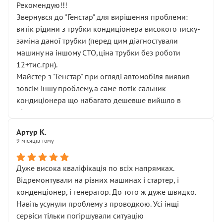
Рекомендую!!!
Звернувся до "Генстар" для вирішення проблеми:
витік рідини з трубки кондиціонера високого тиску-
заміна даної трубки (перед цим діагностували
машину на іншому СТО,ціна трубки без роботи
12+тис.грн).
Майстер з "Генстар" при огляді автомобіля виявив
зовсім іншу проблему,а саме потік сальник
кондиціонера що набагато дешевше вийшло в
підсумку.
Дуже дякую за швидкий і професійний ремонт!
Артур К.
9 місяців тому
Дуже висока кваліфікація по всіх напрямках.
Відремонтували на різних машинах і стартер, і
конденціонер, і генератор. До того ж дуже швидко.
Навіть усунули проблему з проводкою. Усі інщі
сервіси тільки погіршували ситуацію