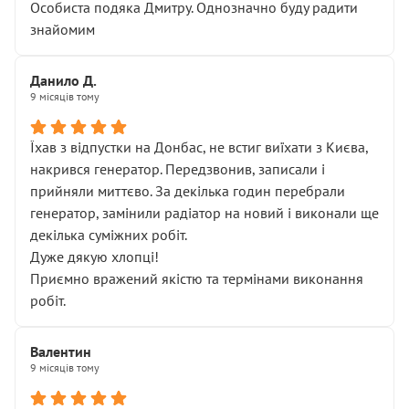
Особиста подяка Дмитру. Однозначно буду радити
знайомим
Данило Д.
9 місяців тому
Їхав з відпустки на Донбас, не встиг виїхати з Києва,
накрився генератор. Передзвонив, записали і
прийняли миттєво. За декілька годин перебрали
генератор, замінили радіатор на новий і виконали ще
декілька суміжних робіт.
Дуже дякую хлопці!
Приємно вражений якістю та термінами виконання
робіт.
Валентин
9 місяців тому