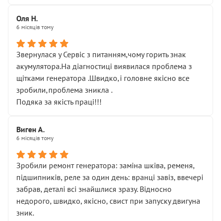
Оля Н.
6 місяців тому
Звернулася у Сервіс з питанням,чому горить знак
акумулятора.На діагностиці виявилася проблема з
щітками генератора .Швидко,і головне якісно все
зробили,проблема зникла .
Подяка за якість праці!!!
Виген А.
6 місяців тому
Зробили ремонт генератора: заміна шківа, ременя,
підшипників, реле за один день: вранці завіз, ввечері
забрав, деталі всі знайшлися зразу. Відносно
недорого, швидко, якісно, свист при запуску двигуна
зник.