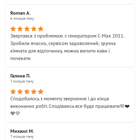
Roman A.
6 місяців тому
Звертався з проблемою з генератором C-Max 2011.
Зробили вчасно, сервісом задоволений; зручна
кімната для відпочинку, можна випити кави і
почекати
Галина П.
7 місяців тому
Сподобалось з моменту звернення і до кінця
виконаних робіт. Сподіваюсь все буде працювати🫶❤️
💙💛
Михаил М.
7 місяців тому