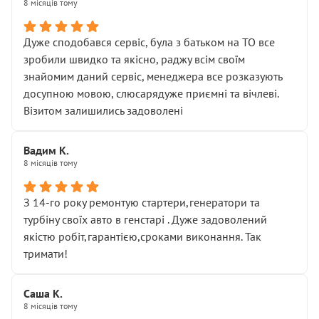
8 місяців тому
Дуже сподобався сервіс, була з батьком на ТО все
зробили швидко та якісно, раджу всім своїм
знайомим даний сервіс, менеджера все розказують
досупною мовою, слюсарядуже приємні та вічлеві.
Візитом залишились задоволені
Вадим К.
8 місяців тому
З 14-го року ремонтую стартери,генератори та
турбіну своїх авто в генстарі . Дуже задоволений
якістю робіт,гарантією,сроками виконання. Так
тримати!
Саша К.
8 місяців тому