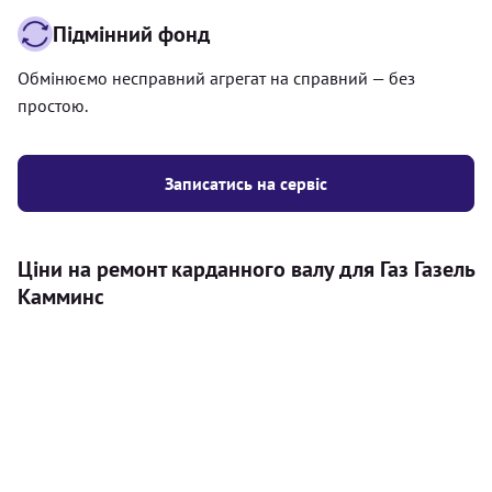
Підмінний фонд
Обмінюємо несправний агрегат на справний — без
простою.
Записатись на сервіс
Ціни на ремонт карданного валу для Газ Газель
Камминс
Послуга
Ціна
Карданний вал
Діагностика карданного валу на авто (
500