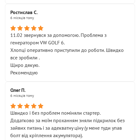
Ростислав С.
6 місяців тому
11.02 звернувся за допомогою. Проблема з
генератором VW GOLF 6.
Хлопці оперативно приступили до роботи. Швидко
все зробили .
Щиро дякую.
Рекомендую
Олег П.
6 місяців тому
Швидко і без проблем поміняли стартер.
Додатково за моїм проханням зняли підкрилок без
зайвих питань і за адекватну ціну (у мене туди упав
болт від кріплення акумулятора).