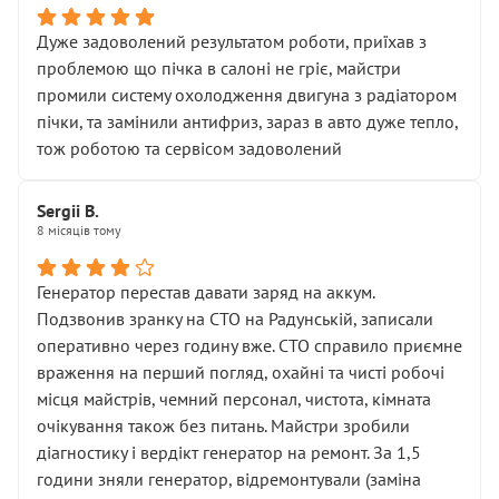
Дуже задоволений результатом роботи, приїхав з
проблемою що пічка в салоні не гріє, майстри
промили систему охолодження двигуна з радіатором
пічки, та замінили антифриз, зараз в авто дуже тепло,
тож роботою та сервісом задоволений
Sergii B.
8 місяців тому
Генератор перестав давати заряд на аккум.
Подзвонив зранку на СТО на Радунській, записали
оперативно через годину вже. СТО справило приємне
враження на перший погляд, охайні та чисті робочі
місця майстрів, чемний персонал, чистота, кімната
очікування також без питань. Майстри зробили
діагностику і вердікт генератор на ремонт. За 1,5
години зняли генератор, відремонтували (заміна