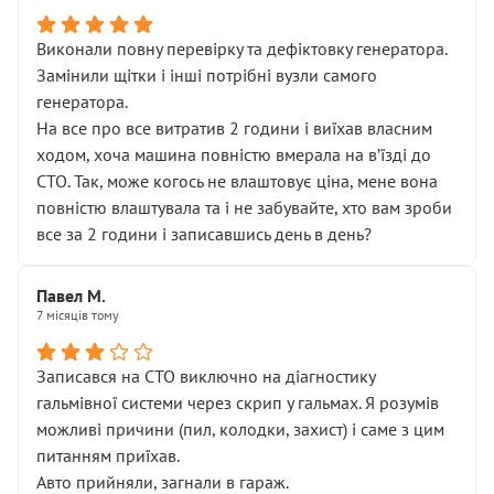
Виконали повну перевірку та дефіктовку генератора.
Замінили щітки і інші потрібні вузли самого
генератора.
На все про все витратив 2 години і виїхав власним
ходом, хоча машина повністю вмерала на вʼїзді до
СТО. Так, може когось не влаштовує ціна, мене вона
повністю влаштувала та і не забувайте, хто вам зроби
все за 2 години і записавшись день в день?
Павел М.
7 місяців тому
Записався на СТО виключно на діагностику
гальмівної системи через скрип у гальмах. Я розумів
можливі причини (пил, колодки, захист) і саме з цим
питанням приїхав.
Авто прийняли, загнали в гараж.