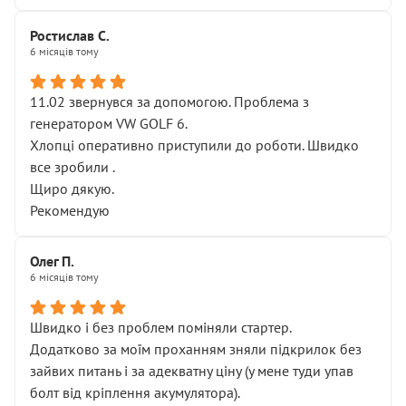
Ростислав С.
6 місяців тому
11.02 звернувся за допомогою. Проблема з
генератором VW GOLF 6.
Хлопці оперативно приступили до роботи. Швидко
все зробили .
Щиро дякую.
Рекомендую
Олег П.
6 місяців тому
Швидко і без проблем поміняли стартер.
Додатково за моїм проханням зняли підкрилок без
зайвих питань і за адекватну ціну (у мене туди упав
болт від кріплення акумулятора).