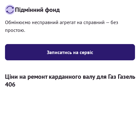
Підмінний фонд
Обмінюємо несправний агрегат на справний — без
простою.
Записатись на сервіс
Ціни на ремонт карданного валу для Газ Газель
406
Послуга
Ціна
Карданний вал
Діагностика карданного валу на авто (
500