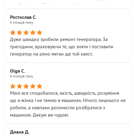
Я — клієнт, який працює на довірі, і саме її цей сервіс
приймальнику Олександру: всі чітко та по суті.
серйозно підірвав.
Молодці! Однозначно буду радити своїм знайомим
Хотілося б більше:
Ростислав С.
звертатися до цього автосервісу.
8 місяців тому
• належної уваги до авто
• прозорості в роботах і рахунках
• реальної діагностики, а не формального
Дуже швидко зробили ремонт генератора. За
“подивились і поїхав”
тригодини, враховуючи те, що зняти і поставити
На жаль, складається враження, що сервіс працює не
генератор на рено меган ще той квест.
на якість, а “аби швидше і дорожче”. Саме це і псує
загальне враження та бажання повертатися.
Olga С.
Стосовно комунікації - все добре
8 місяців тому
Мені все сподобалося, якість, швидкість, розуміння
що я жінка і не тямлю в машинах. Нічого лишнього не
робили, а навпаки допомогли розібратися з
машиною. Дякую ви чудові.
Диана Д.