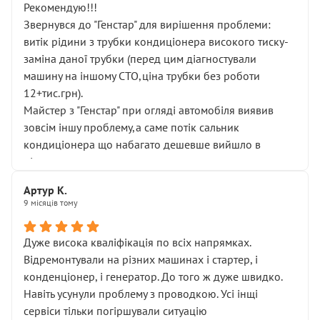
Рекомендую!!!
Звернувся до "Генстар" для вирішення проблеми:
витік рідини з трубки кондиціонера високого тиску-
заміна даної трубки (перед цим діагностували
машину на іншому СТО,ціна трубки без роботи
12+тис.грн).
Майстер з "Генстар" при огляді автомобіля виявив
зовсім іншу проблему,а саме потік сальник
кондиціонера що набагато дешевше вийшло в
підсумку.
Дуже дякую за швидкий і професійний ремонт!
Артур К.
9 місяців тому
Дуже висока кваліфікація по всіх напрямках.
Відремонтували на різних машинах і стартер, і
конденціонер, і генератор. До того ж дуже швидко.
Навіть усунули проблему з проводкою. Усі інщі
сервіси тільки погіршували ситуацію