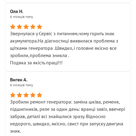
Оля Н.
6 місяців тому
Звернулася у Сервіс з питанням,чому горить знак
акумулятора.На діагностиці виявилася проблема з
щітками генератора .Швидко,і головне якісно все
зробили,проблема зникла .
Подяка за якість праці!!!
Виген А.
6 місяців тому
Зробили ремонт генератора: заміна шківа, ременя,
підшипників, реле за один день: вранці завіз, ввечері
забрав, деталі всі знайшлися зразу. Відносно
недорого, швидко, якісно, свист при запуску двигуна
зник.