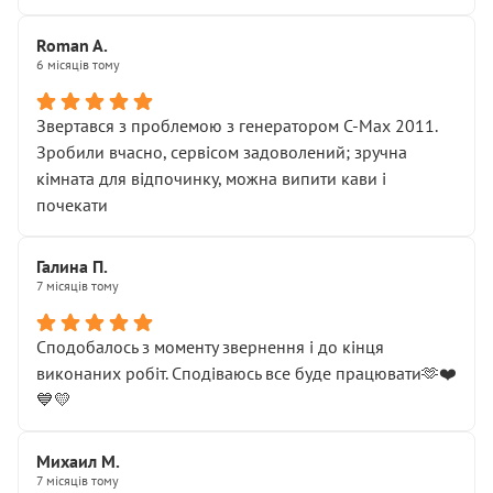
Roman A.
6 місяців тому
Звертався з проблемою з генератором C-Max 2011.
Зробили вчасно, сервісом задоволений; зручна
кімната для відпочинку, можна випити кави і
почекати
Галина П.
7 місяців тому
Сподобалось з моменту звернення і до кінця
виконаних робіт. Сподіваюсь все буде працювати🫶❤️
💙💛
Михаил М.
7 місяців тому