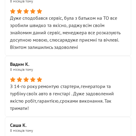
8 місяців тому
Дуже сподобався сервіс, була з батьком на ТО все
зробили швидко та якісно, раджу всім своїм
знайомим даний сервіс, менеджера все розказують
досупною мовою, слюсарядуже приємні та вічлеві.
Візитом залишились задоволені
Вадим К.
8 місяців тому
З 14-го року ремонтую стартери,генератори та
турбіну своїх авто в генстарі . Дуже задоволений
якістю робіт,гарантією,сроками виконання. Так
тримати!
Саша К.
8 місяців тому