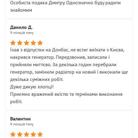
Особиста подяка Дмитру. Однозначно буду радити
знайомим
Данило Д.
9 місяців тому
Їхав з відпустки на Донбас, не встиг виїхати з Києва,
накрився генератор. Передзвонив, записали і
прийняли миттєво. За декілька годин перебрали
генератор, замінили радіатор на новий і виконали ще
декілька суміжних робіт.
Дуже дякую хлопці!
Приємно вражений якістю та термінами виконання
робіт.
Валентин
9 місяців тому