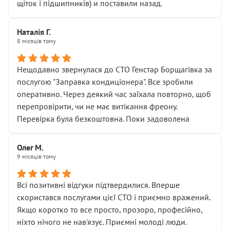
щіток і підшипників) и поставили назад.
Наталія Г.
8 місяців тому
Нещодавно звернулася до СТО Генстар Борщагівка за
послугою "Заправка кондиціонера". Все зробили
оперативно. Через деякий час заїхала повторно, щоб
перепровірити, чи не має витікання фреону.
Перевірка була безкоштовна. Поки задоволена
Олег М.
9 місяців тому
Всі позитивні відгуки підтвердилися. Вперше
скористався послугами цієї СТО і приємно вражений.
Якщо коротко то все просто, прозоро, професійно,
ніхто нічого не нав'язує. Приємні молоді люди.