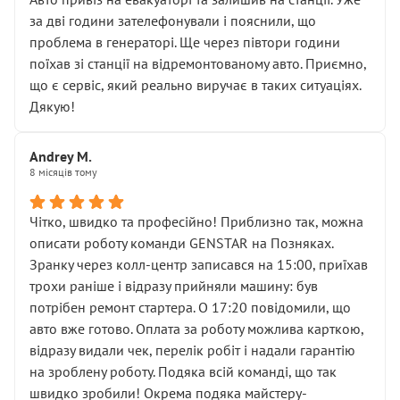
чіткого пояснення
за дві години зателефонували і пояснили, що
( ну все зняли та доробили) дякую!
проблема в генераторі. Ще через півтори години
Окремий момент, який виглядає абсурдно:
поїхав зі станції на відремонтованому авто. Приємно,
мені заявили, що бачок гальмівної рідини потрібно
що є сервіс, який реально виручає в таких ситуаціях.
міняти разом із головним гальмівним циліндром у
Дякую!
зборі.
Для людини, яка хоча б трохи розуміється на техніці,
Andrey M.
це звучить як мінімум непрофесійно, а як максимум —
8 місяців тому
спроба продати дорогий вузол замість елементарних
ущільнювачів.
Чітко, швидко та професійно! Приблизно так, можна
Що прикро — це не перший мій візит. Раніше міняв у
описати роботу команди GENSTAR на Позняках.
вас стартер, і тоді сервіс наче справив хороше
Зранку через колл-центр записався на 15:00, приїхав
враження. Але згодом знайшов декілька гайок під
трохи раніше і відразу прийняли машину: був
лобовим склом. Мені пояснили, що це “старі гайки, які
потрібен ремонт стартера. О 17:20 повідомили, що
відкручували”, і попросили не хвилюватися. ( надіюсь
авто вже готово. Оплата за роботу можлива карткою,
новий власник, не застяг в полі))
відразу видали чек, перелік робіт і надали гарантію
Але після нинішнього візиту такі дрібниці вже не
на зроблену роботу. Подяка всій команді, що так
здаються дрібницями.
швидко зробили! Окрема подяка майстеру-