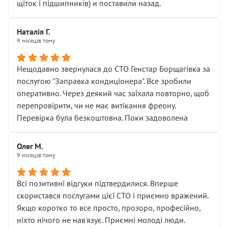
щіток і підшипників) и поставили назад.
Наталія Г.
9 місяців тому
Нещодавно звернулася до СТО Генстар Борщагівка за
послугою "Заправка кондиціонера". Все зробили
оперативно. Через деякий час заїхала повторно, щоб
перепровірити, чи не має витікання фреону.
Перевірка була безкоштовна. Поки задоволена
Олег М.
9 місяців тому
Всі позитивні відгуки підтвердилися. Вперше
скористався послугами цієї СТО і приємно вражений.
Якщо коротко то все просто, прозоро, професійно,
ніхто нічого не нав'язує. Приємні молоді люди.