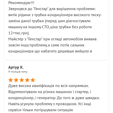
Рекомендую!!!
Звернувся до "Генстар" для вирішення проблеми:
витік рідини з трубки кондиціонера високого тиску-
заміна даної трубки (перед цим діагностували
машину на іншому СТО,ціна трубки без роботи
12+тис.грн).
Майстер з "Генстар" при огляді автомобіля виявив
зовсім іншу проблему,а саме потік сальник
кондиціонера що набагато дешевше вийшло в
підсумку.
Дуже дякую за швидкий і професійний ремонт!
Артур К.
9 місяців тому
Дуже висока кваліфікація по всіх напрямках.
Відремонтували на різних машинах і стартер, і
конденціонер, і генератор. До того ж дуже швидко.
Навіть усунули проблему з проводкою. Усі інщі
сервіси тільки погіршували ситуацію