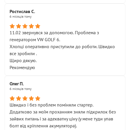
Ростислав С.
6 місяців тому
11.02 звернувся за допомогою. Проблема з
генератором VW GOLF 6.
Хлопці оперативно приступили до роботи. Швидко
все зробили .
Щиро дякую.
Рекомендую
Олег П.
6 місяців тому
Швидко і без проблем поміняли стартер.
Додатково за моїм проханням зняли підкрилок без
зайвих питань і за адекватну ціну (у мене туди упав
болт від кріплення акумулятора).