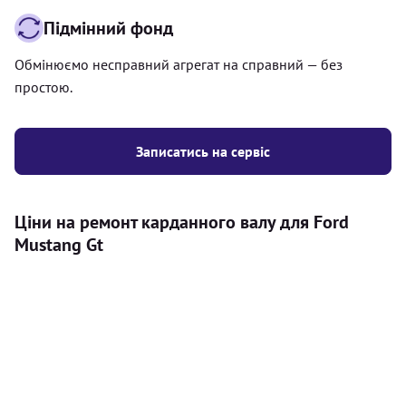
Підмінний фонд
Обмінюємо несправний агрегат на справний — без
простою.
Записатись на сервіс
Ціни на ремонт карданного валу для Ford
Mustang Gt
Послуга
Ціна
Карданний вал
Діагностика карданного валу на авто (
500