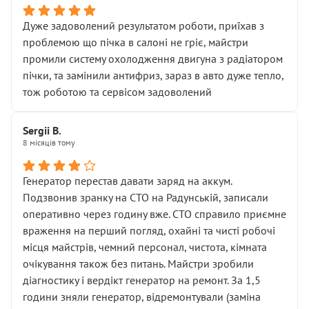
Дуже задоволений результатом роботи, приїхав з
проблемою що пічка в салоні не гріє, майстри
промили систему охолодження двигуна з радіатором
пічки, та замінили антифриз, зараз в авто дуже тепло,
тож роботою та сервісом задоволений
Sergii B.
8 місяців тому
Генератор перестав давати заряд на аккум.
Подзвонив зранку на СТО на Радунській, записали
оперативно через годину вже. СТО справило приємне
враження на перший погляд, охайні та чисті робочі
місця майстрів, чемний персонал, чистота, кімната
очікування також без питань. Майстри зробили
діагностику і вердікт генератор на ремонт. За 1,5
години зняли генератор, відремонтували (заміна