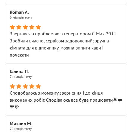
Roman A.
6 місяців тому
Звертався з проблемою з генератором C-Max 2011.
Зробили вчасно, сервісом задоволений; зручна
кімната для відпочинку, можна випити кави і
почекати
Галина П.
7 місяців тому
Сподобалось з моменту звернення і до кінця
виконаних робіт. Сподіваюсь все буде працювати🫶❤️
💙💛
Михаил М.
7 місяців тому