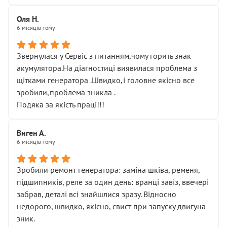
Оля Н.
6 місяців тому
Звернулася у Сервіс з питанням,чому горить знак
акумулятора.На діагностиці виявилася проблема з
щітками генератора .Швидко,і головне якісно все
зробили,проблема зникла .
Подяка за якість праці!!!
Виген А.
6 місяців тому
Зробили ремонт генератора: заміна шківа, ременя,
підшипників, реле за один день: вранці завіз, ввечері
забрав, деталі всі знайшлися зразу. Відносно
недорого, швидко, якісно, свист при запуску двигуна
зник.