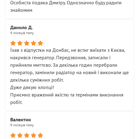
Особиста подяка Дмитру. Однозначно буду радити
знайомим
Данило Д.
9 місяців тому
Їхав з відпустки на Донбас, не встиг виїхати з Києва,
накрився генератор. Передзвонив, записали і
прийняли миттєво. За декілька годин перебрали
генератор, замінили радіатор на новий і виконали ще
декілька суміжних робіт.
Дуже дякую хлопці!
Приємно вражений якістю та термінами виконання
робіт.
Валентин
9 місяців тому