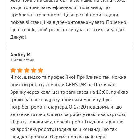
чіткого пояснення
за дві години зателефонували і пояснили, що
( ну все зняли та доробили) дякую!
проблема в генераторі. Ще через півтори години
Окремий момент, який виглядає абсурдно:
поїхав зі станції на відремонтованому авто. Приємно,
мені заявили, що бачок гальмівної рідини потрібно
що є сервіс, який реально виручає в таких ситуаціях.
міняти разом із головним гальмівним циліндром у
Дякую!
зборі.
Для людини, яка хоча б трохи розуміється на техніці,
Andrey M.
це звучить як мінімум непрофесійно, а як максимум —
8 місяців тому
спроба продати дорогий вузол замість елементарних
ущільнювачів.
Чітко, швидко та професійно! Приблизно так, можна
Що прикро — це не перший мій візит. Раніше міняв у
описати роботу команди GENSTAR на Позняках.
вас стартер, і тоді сервіс наче справив хороше
Зранку через колл-центр записався на 15:00, приїхав
враження. Але згодом знайшов декілька гайок під
трохи раніше і відразу прийняли машину: був
лобовим склом. Мені пояснили, що це “старі гайки, які
потрібен ремонт стартера. О 17:20 повідомили, що
відкручували”, і попросили не хвилюватися. ( надіюсь
авто вже готово. Оплата за роботу можлива карткою,
новий власник, не застяг в полі))
відразу видали чек, перелік робіт і надали гарантію
Але після нинішнього візиту такі дрібниці вже не
на зроблену роботу. Подяка всій команді, що так
здаються дрібницями.
швидко зробили! Окрема подяка майстеру-