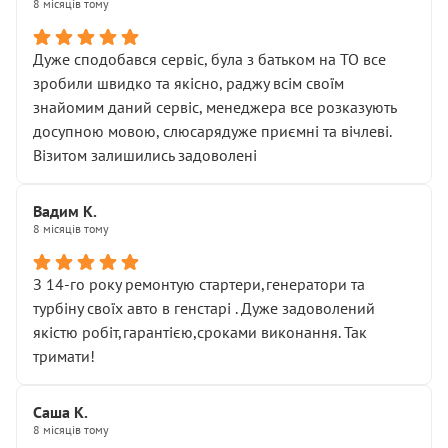
8 місяців тому
Дуже сподобався сервіс, була з батьком на ТО все
зробили швидко та якісно, раджу всім своїм
знайомим даний сервіс, менеджера все розказують
досупною мовою, слюсарядуже приємні та вічлеві.
Візитом залишились задоволені
Вадим К.
8 місяців тому
З 14-го року ремонтую стартери,генератори та
турбіну своїх авто в генстарі . Дуже задоволений
якістю робіт,гарантією,сроками виконання. Так
тримати!
Саша К.
8 місяців тому