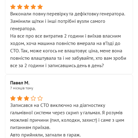
Виконали повну перевірку та дефіктовку генератора.
Замінили щітки і інші потрібні вузли самого
генератора.
На все про все витратив 2 години і виїхав власним
ходом, хоча машина повністю вмерала на вʼїзді до
СТО. Так, може когось не влаштовує ціна, мене вона
повністю влаштувала та і не забувайте, хто вам зроби
все за 2 години і записавшись день в день?
Павел М.
7 місяців тому
Записався на СТО виключно на діагностику
гальмівної системи через скрип у гальмах. Я розумів
можливі причини (пил, колодки, захист) і саме з цим
питанням приїхав.
Авто прийняли, загнали в гараж.