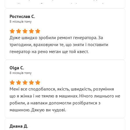
Я — клієнт, який працює на довірі, і саме її цей сервіс
приймальнику Олександру: всі чітко та по суті.
серйозно підірвав.
Молодці! Однозначно буду радити своїм знайомим
Хотілося б більше:
Ростислав С.
звертатися до цього автосервісу.
8 місяців тому
• належної уваги до авто
• прозорості в роботах і рахунках
• реальної діагностики, а не формального
Дуже швидко зробили ремонт генератора. За
“подивились і поїхав”
тригодини, враховуючи те, що зняти і поставити
На жаль, складається враження, що сервіс працює не
генератор на рено меган ще той квест.
на якість, а “аби швидше і дорожче”. Саме це і псує
загальне враження та бажання повертатися.
Olga С.
Стосовно комунікації - все добре
8 місяців тому
Мені все сподобалося, якість, швидкість, розуміння
що я жінка і не тямлю в машинах. Нічого лишнього не
робили, а навпаки допомогли розібратися з
машиною. Дякую ви чудові.
Диана Д.