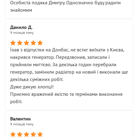
Особиста подяка Дмитру. Однозначно буду радити
знайомим
Данило Д.
9 місяців тому
Їхав з відпустки на Донбас, не встиг виїхати з Києва,
накрився генератор. Передзвонив, записали і
прийняли миттєво. За декілька годин перебрали
генератор, замінили радіатор на новий і виконали ще
декілька суміжних робіт.
Дуже дякую хлопці!
Приємно вражений якістю та термінами виконання
робіт.
Валентин
9 місяців тому