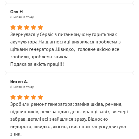
Оля Н.
6 місяців тому
Звернулася у Сервіс з питанням,чому горить знак
акумулятора.На діагностиці виявилася проблема з
щітками генератора .Швидко,і головне якісно все
зробили,проблема зникла .
Подяка за якість праці!!!
Виген А.
6 місяців тому
Зробили ремонт генератора: заміна шківа, ременя,
підшипників, реле за один день: вранці завіз, ввечері
забрав, деталі всі знайшлися зразу. Відносно
недорого, швидко, якісно, свист при запуску двигуна
зник.