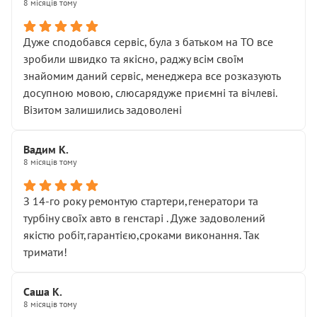
8 місяців тому
Дуже сподобався сервіс, була з батьком на ТО все
зробили швидко та якісно, раджу всім своїм
знайомим даний сервіс, менеджера все розказують
досупною мовою, слюсарядуже приємні та вічлеві.
Візитом залишились задоволені
Вадим К.
8 місяців тому
З 14-го року ремонтую стартери,генератори та
турбіну своїх авто в генстарі . Дуже задоволений
якістю робіт,гарантією,сроками виконання. Так
тримати!
Саша К.
8 місяців тому