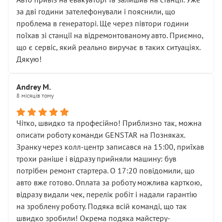
чіткого пояснення
за дві години зателефонували і пояснили, що
( ну все зняли та доробили) дякую!
проблема в генераторі. Ще через півтори години
Окремий момент, який виглядає абсурдно:
поїхав зі станції на відремонтованому авто. Приємно,
мені заявили, що бачок гальмівної рідини потрібно
що є сервіс, який реально виручає в таких ситуаціях.
міняти разом із головним гальмівним циліндром у
Дякую!
зборі.
Для людини, яка хоча б трохи розуміється на техніці,
Andrey M.
це звучить як мінімум непрофесійно, а як максимум —
8 місяців тому
спроба продати дорогий вузол замість елементарних
ущільнювачів.
Чітко, швидко та професійно! Приблизно так, можна
Що прикро — це не перший мій візит. Раніше міняв у
описати роботу команди GENSTAR на Позняках.
вас стартер, і тоді сервіс наче справив хороше
Зранку через колл-центр записався на 15:00, приїхав
враження. Але згодом знайшов декілька гайок під
трохи раніше і відразу прийняли машину: був
лобовим склом. Мені пояснили, що це “старі гайки, які
потрібен ремонт стартера. О 17:20 повідомили, що
відкручували”, і попросили не хвилюватися. ( надіюсь
авто вже готово. Оплата за роботу можлива карткою,
новий власник, не застяг в полі))
відразу видали чек, перелік робіт і надали гарантію
Але після нинішнього візиту такі дрібниці вже не
на зроблену роботу. Подяка всій команді, що так
здаються дрібницями.
швидко зробили! Окрема подяка майстеру-