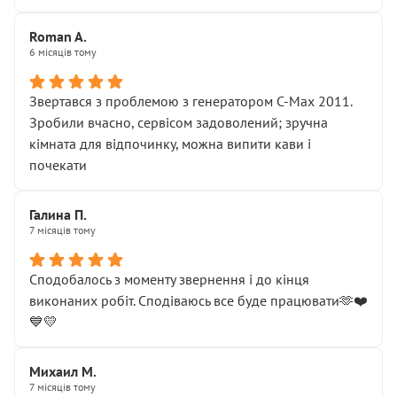
Roman A.
6 місяців тому
Звертався з проблемою з генератором C-Max 2011.
Зробили вчасно, сервісом задоволений; зручна
кімната для відпочинку, можна випити кави і
почекати
Галина П.
7 місяців тому
Сподобалось з моменту звернення і до кінця
виконаних робіт. Сподіваюсь все буде працювати🫶❤️
💙💛
Михаил М.
7 місяців тому