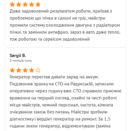
Дуже задоволений результатом роботи, приїхав з
проблемою що пічка в салоні не гріє, майстри
промили систему охолодження двигуна з радіатором
пічки, та замінили антифриз, зараз в авто дуже тепло,
тож роботою та сервісом задоволений
Sergii B.
8 місяців тому
Генератор перестав давати заряд на аккум.
Подзвонив зранку на СТО на Радунській, записали
оперативно через годину вже. СТО справило приємне
враження на перший погляд, охайні та чисті робочі
місця майстрів, чемний персонал, чистота, кімната
очікування також без питань. Майстри зробили
діагностику і вердікт генератор на ремонт. За 1,5
години зняли генератор, відремонтували (заміна