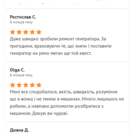
Я — клієнт, який працює на довірі, і саме її цей сервіс
приймальнику Олександру: всі чітко та по суті.
серйозно підірвав.
Молодці! Однозначно буду радити своїм знайомим
Хотілося б більше:
Ростислав С.
звертатися до цього автосервісу.
8 місяців тому
• належної уваги до авто
• прозорості в роботах і рахунках
• реальної діагностики, а не формального
Дуже швидко зробили ремонт генератора. За
“подивились і поїхав”
тригодини, враховуючи те, що зняти і поставити
На жаль, складається враження, що сервіс працює не
генератор на рено меган ще той квест.
на якість, а “аби швидше і дорожче”. Саме це і псує
загальне враження та бажання повертатися.
Olga С.
Стосовно комунікації - все добре
8 місяців тому
Мені все сподобалося, якість, швидкість, розуміння
що я жінка і не тямлю в машинах. Нічого лишнього не
робили, а навпаки допомогли розібратися з
машиною. Дякую ви чудові.
Диана Д.