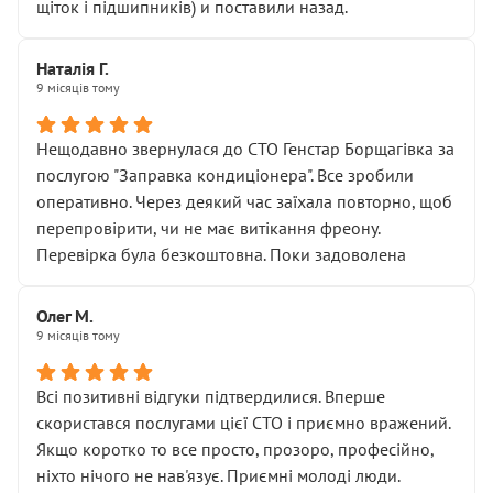
щіток і підшипників) и поставили назад.
Наталія Г.
9 місяців тому
Нещодавно звернулася до СТО Генстар Борщагівка за
послугою "Заправка кондиціонера". Все зробили
оперативно. Через деякий час заїхала повторно, щоб
перепровірити, чи не має витікання фреону.
Перевірка була безкоштовна. Поки задоволена
Олег М.
9 місяців тому
Всі позитивні відгуки підтвердилися. Вперше
скористався послугами цієї СТО і приємно вражений.
Якщо коротко то все просто, прозоро, професійно,
ніхто нічого не нав'язує. Приємні молоді люди.