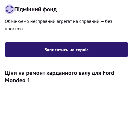
Підмінний фонд
Обмінюємо несправний агрегат на справний — без
простою.
Записатись на сервіс
Ціни на ремонт карданного валу для Ford
Mondeo 1
Послуга
Ціна
Карданний вал
Діагностика карданного валу на авто (
500