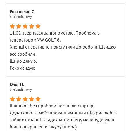
Ростислав С.
6 місяців тому
11.02 звернувся за допомогою. Проблема з
генератором VW GOLF 6.
Хлопці оперативно приступили до роботи. Швидко
все зробили .
Щиро дякую.
Рекомендую
Олег П.
6 місяців тому
Швидко і без проблем поміняли стартер.
Додатково за моїм проханням зняли підкрилок без
зайвих питань і за адекватну ціну (у мене туди упав
болт від кріплення акумулятора).