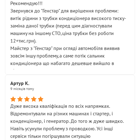
Рекомендую!!!
Звернувся до "Генстар" для вирішення проблеми:
витік рідини з трубки кондиціонера високого тиску-
заміна даної трубки (перед цим діагностували
машину на іншому СТО,ціна трубки без роботи
12+тис.грн).
Майстер з "Генстар" при огляді автомобіля виявив
зовсім іншу проблему,а саме потік сальник
кондиціонера що набагато дешевше вийшло в
підсумку.
Дуже дякую за швидкий і професійний ремонт!
Артур К.
9 місяців тому
Дуже висока кваліфікація по всіх напрямках.
Відремонтували на різних машинах і стартер, і
конденціонер, і генератор. До того ж дуже швидко.
Навіть усунули проблему з проводкою. Усі інщі
сервіси тільки погіршували ситуацію