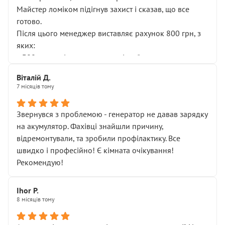
Майстер ломіком підігнув захист і сказав, що все
готово.
Після цього менеджер виставляє рахунок 800 грн, з
яких:
• 300 грн — діагностика гальмівної системи
• 500 грн — діагностика ходової, яку я НЕ замовляв і
Віталій Д.
НЕ погоджував
7 місяців тому
Я оплатив, але одразу звернув увагу, що це нав’язана
послуга. Тим більше, я був поруч і жодної реальної
Звернувся з проблемою - генератор не давав зарядку
діагностики ходової не проводилось. Після
на акумулятор. Фахівці знайшли причину,
зауваження гроші за цю “послугу” повернули, що
відремонтували, та зробили профілактику. Все
лише підтвердило мою правоту.
швидко і професійно! Є кімната очікування!
Але головне — я виїжджаю з боксу, і скрип у гальмах
Рекомендую!
залишився таким самим, як і був. Тобто оплачена
“діагностика гальм” фактично нічого не дала.
Далі ситуація тільки погіршилась:
Ihor P.
8 місяців тому
• сказали, що тепер “потрібно знімати колеса”
• що біля авто стояти вже не можна