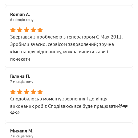
Roman A.
6 місяців тому
Звертався з проблемою з генератором C-Max 2011.
Зробили вчасно, сервісом задоволений; зручна
кімната для відпочинку, можна випити кави і
почекати
Галина П.
7 місяців тому
Сподобалось з моменту звернення і до кінця
виконаних робіт. Сподіваюсь все буде працювати🫶❤️
💙💛
Михаил М.
7 місяців тому