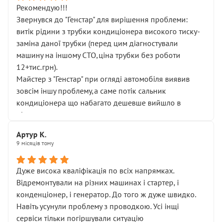
Рекомендую!!!
Звернувся до "Генстар" для вирішення проблеми:
витік рідини з трубки кондиціонера високого тиску-
заміна даної трубки (перед цим діагностували
машину на іншому СТО,ціна трубки без роботи
12+тис.грн).
Майстер з "Генстар" при огляді автомобіля виявив
зовсім іншу проблему,а саме потік сальник
кондиціонера що набагато дешевше вийшло в
підсумку.
Дуже дякую за швидкий і професійний ремонт!
Артур К.
9 місяців тому
Дуже висока кваліфікація по всіх напрямках.
Відремонтували на різних машинах і стартер, і
конденціонер, і генератор. До того ж дуже швидко.
Навіть усунули проблему з проводкою. Усі інщі
сервіси тільки погіршували ситуацію