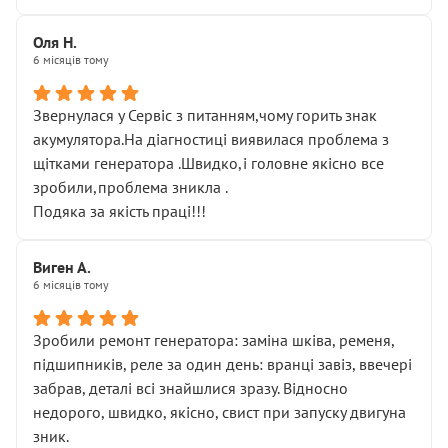
Оля Н.
6 місяців тому
Звернулася у Сервіс з питанням,чому горить знак
акумулятора.На діагностиці виявилася проблема з
щітками генератора .Швидко,і головне якісно все
зробили,проблема зникла .
Подяка за якість праці!!!
Виген А.
6 місяців тому
Зробили ремонт генератора: заміна шківа, ременя,
підшипників, реле за один день: вранці завіз, ввечері
забрав, деталі всі знайшлися зразу. Відносно
недорого, швидко, якісно, свист при запуску двигуна
зник.