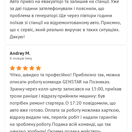
• почали озвучувати купу додаткових робіт без
Авто привіз на евакуаторі та залишив на станції. Уже
чіткого пояснення
за дві години зателефонували і пояснили, що
( ну все зняли та доробили) дякую!
проблема в генераторі. Ще через півтори години
Окремий момент, який виглядає абсурдно:
поїхав зі станції на відремонтованому авто. Приємно,
мені заявили, що бачок гальмівної рідини потрібно
що є сервіс, який реально виручає в таких ситуаціях.
міняти разом із головним гальмівним циліндром у
Дякую!
зборі.
Для людини, яка хоча б трохи розуміється на техніці,
Andrey M.
це звучить як мінімум непрофесійно, а як максимум —
8 місяців тому
спроба продати дорогий вузол замість елементарних
ущільнювачів.
Чітко, швидко та професійно! Приблизно так, можна
Що прикро — це не перший мій візит. Раніше міняв у
описати роботу команди GENSTAR на Позняках.
вас стартер, і тоді сервіс наче справив хороше
Зранку через колл-центр записався на 15:00, приїхав
враження. Але згодом знайшов декілька гайок під
трохи раніше і відразу прийняли машину: був
лобовим склом. Мені пояснили, що це “старі гайки, які
потрібен ремонт стартера. О 17:20 повідомили, що
відкручували”, і попросили не хвилюватися. ( надіюсь
авто вже готово. Оплата за роботу можлива карткою,
новий власник, не застяг в полі))
відразу видали чек, перелік робіт і надали гарантію
Але після нинішнього візиту такі дрібниці вже не
на зроблену роботу. Подяка всій команді, що так
здаються дрібницями.
швидко зробили! Окрема подяка майстеру-