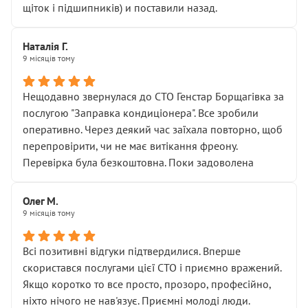
щіток і підшипників) и поставили назад.
Наталія Г.
9 місяців тому
Нещодавно звернулася до СТО Генстар Борщагівка за
послугою "Заправка кондиціонера". Все зробили
оперативно. Через деякий час заїхала повторно, щоб
перепровірити, чи не має витікання фреону.
Перевірка була безкоштовна. Поки задоволена
Олег М.
9 місяців тому
Всі позитивні відгуки підтвердилися. Вперше
скористався послугами цієї СТО і приємно вражений.
Якщо коротко то все просто, прозоро, професійно,
ніхто нічого не нав'язує. Приємні молоді люди.