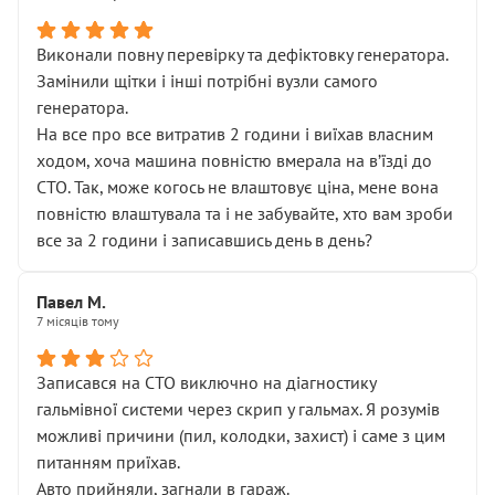
Виконали повну перевірку та дефіктовку генератора.
Замінили щітки і інші потрібні вузли самого
генератора.
На все про все витратив 2 години і виїхав власним
ходом, хоча машина повністю вмерала на вʼїзді до
СТО. Так, може когось не влаштовує ціна, мене вона
повністю влаштувала та і не забувайте, хто вам зроби
все за 2 години і записавшись день в день?
Павел М.
7 місяців тому
Записався на СТО виключно на діагностику
гальмівної системи через скрип у гальмах. Я розумів
можливі причини (пил, колодки, захист) і саме з цим
питанням приїхав.
Авто прийняли, загнали в гараж.