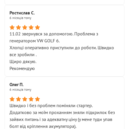
Ростислав С.
6 місяців тому
11.02 звернувся за допомогою. Проблема з
генератором VW GOLF 6.
Хлопці оперативно приступили до роботи. Швидко
все зробили .
Щиро дякую.
Рекомендую
Олег П.
6 місяців тому
Швидко і без проблем поміняли стартер.
Додатково за моїм проханням зняли підкрилок без
зайвих питань і за адекватну ціну (у мене туди упав
болт від кріплення акумулятора).