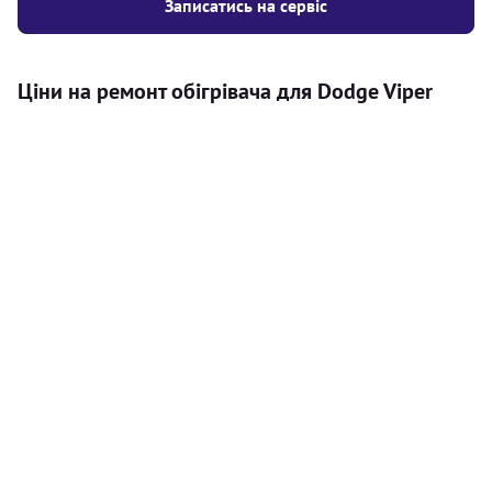
Записатись на сервіс
Ціни на ремонт обігрівача для Dodge Viper
Послуга
Ціна
Автономний обігрівач
Безкоштовний розрахунок ціни
Безкоштовно
установки автономного обігрівача
Встановлення повітряного
8000
грн
автономного опалювача
Встановлення рідинного
10000
грн
автономного опалювача