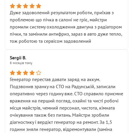
Дуже задоволений результатом роботи, приїхав з
проблемою що пічка в салоні не гріє, майстри
промили систему охолодження двигуна з радіатором
пічки, та замінили антифриз, зараз в авто дуже тепло,
тож роботою та сервісом задоволений
Sergii B.
8 місяців тому
Генератор перестав давати заряд на аккум.
Подзвонив зранку на СТО на Радунській, записали
оперативно через годину вже. СТО справило приємне
враження на перший погляд, охайні та чисті робочі
місця майстрів, чемний персонал, чистота, кімната
очікування також без питань. Майстри зробили
діагностику і вердікт генератор на ремонт. За 1,5
години зняли генератор, відремонтували (заміна