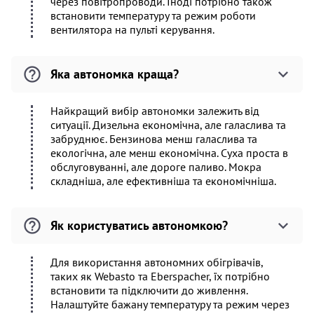
через повітропроводи. Іноді потрібно також
встановити температуру та режим роботи
вентилятора на пульті керування.
Яка автономка краща?
Найкращий вибір автономки залежить від
ситуації. Дизельна економічна, але галаслива та
забруднює. Бензинова менш галаслива та
екологічна, але менш економічна. Суха проста в
обслуговуванні, але дороге паливо. Мокра
складніша, але ефективніша та економічніша.
Як користуватись автономкою?
Для використання автономних обігрівачів,
таких як Webasto та Eberspacher, їх потрібно
встановити та підключити до живлення.
Налаштуйте бажану температуру та режим через