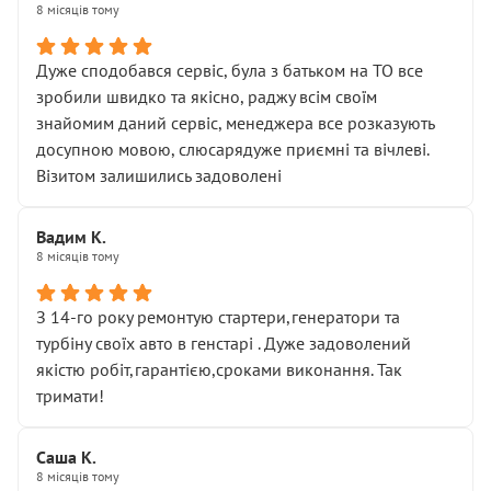
8 місяців тому
Дуже сподобався сервіс, була з батьком на ТО все
зробили швидко та якісно, раджу всім своїм
знайомим даний сервіс, менеджера все розказують
досупною мовою, слюсарядуже приємні та вічлеві.
Візитом залишились задоволені
Вадим К.
8 місяців тому
З 14-го року ремонтую стартери,генератори та
турбіну своїх авто в генстарі . Дуже задоволений
якістю робіт,гарантією,сроками виконання. Так
тримати!
Саша К.
8 місяців тому