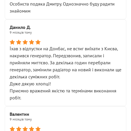
Особиста подяка Дмитру. Однозначно буду радити
знайомим
Данило Д.
9 місяців тому
Їхав з відпустки на Донбас, не встиг виїхати з Києва,
накрився генератор. Передзвонив, записали і
прийняли миттєво. За декілька годин перебрали
генератор, замінили радіатор на новий і виконали ще
декілька суміжних робіт.
Дуже дякую хлопці!
Приємно вражений якістю та термінами виконання
робіт.
Валентин
9 місяців тому