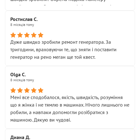
Я — клієнт, який працює на довірі, і саме її цей сервіс
приймальнику Олександру: всі чітко та по суті.
серйозно підірвав.
Молодці! Однозначно буду радити своїм знайомим
Хотілося б більше:
Ростислав С.
звертатися до цього автосервісу.
8 місяців тому
• належної уваги до авто
• прозорості в роботах і рахунках
• реальної діагностики, а не формального
Дуже швидко зробили ремонт генератора. За
“подивились і поїхав”
тригодини, враховуючи те, що зняти і поставити
На жаль, складається враження, що сервіс працює не
генератор на рено меган ще той квест.
на якість, а “аби швидше і дорожче”. Саме це і псує
загальне враження та бажання повертатися.
Olga С.
Стосовно комунікації - все добре
8 місяців тому
Мені все сподобалося, якість, швидкість, розуміння
що я жінка і не тямлю в машинах. Нічого лишнього не
робили, а навпаки допомогли розібратися з
машиною. Дякую ви чудові.
Диана Д.