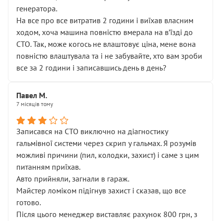
генератора.
На все про все витратив 2 години і виїхав власним
ходом, хоча машина повністю вмерала на вʼїзді до
СТО. Так, може когось не влаштовує ціна, мене вона
повністю влаштувала та і не забувайте, хто вам зроби
все за 2 години і записавшись день в день?
Павел М.
7 місяців тому
Записався на СТО виключно на діагностику
гальмівної системи через скрип у гальмах. Я розумів
можливі причини (пил, колодки, захист) і саме з цим
питанням приїхав.
Авто прийняли, загнали в гараж.
Майстер ломіком підігнув захист і сказав, що все
готово.
Після цього менеджер виставляє рахунок 800 грн, з