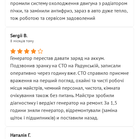
промили систему охолодження двигуна з радіатором
пічки, та замінили антифриз, зараз в авто дуже тепло,
тож роботою та сервісом задоволений
Sergii B.
8 місяців тому
Генератор перестав давати заряд на аккум.
Подзвонив зранку на СТО на Радунській, записали
оперативно через годину вже. СТО справило приємне
враження на перший погляд, охайні та чисті робочі
місця майстрів, чемний персонал, чистота, кімната
очікування також без питань. Майстри зробили
діагностику і вердікт генератор на ремонт. За 1,5
години зняли генератор, відремонтували (заміна
щіток і підшипників) и поставили назад.
Наталія Г.