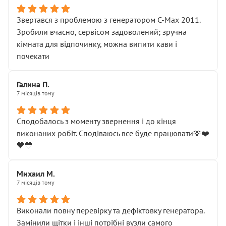
Звертався з проблемою з генератором C-Max 2011.
Зробили вчасно, сервісом задоволений; зручна
кімната для відпочинку, можна випити кави і
почекати
Галина П.
7 місяців тому
Сподобалось з моменту звернення і до кінця
виконаних робіт. Сподіваюсь все буде працювати🫶❤️
💙💛
Михаил М.
7 місяців тому
Виконали повну перевірку та дефіктовку генератора.
Замінили щітки і інші потрібні вузли самого