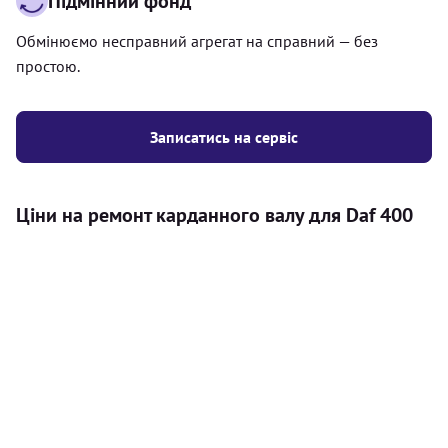
Підмінний фонд
Обмінюємо несправний агрегат на справний — без
простою.
Записатись на сервіс
Ціни на ремонт карданного валу для Daf 400
Послуга
Ціна
Карданний вал
Діагностика карданного валу на авто (
500
візуальний огляд, перевірка люфтів та стану
грн
всіх доступних елементів)