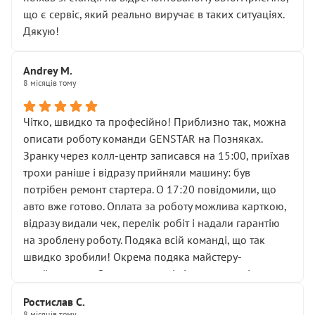
мені заявили, що бачок гальмівної рідини потрібно
що є сервіс, який реально виручає в таких ситуаціях.
міняти разом із головним гальмівним циліндром у
Дякую!
зборі.
Для людини, яка хоча б трохи розуміється на техніці,
Andrey M.
це звучить як мінімум непрофесійно, а як максимум —
8 місяців тому
спроба продати дорогий вузол замість елементарних
ущільнювачів.
Чітко, швидко та професійно! Приблизно так, можна
Що прикро — це не перший мій візит. Раніше міняв у
описати роботу команди GENSTAR на Позняках.
вас стартер, і тоді сервіс наче справив хороше
Зранку через колл-центр записався на 15:00, приїхав
враження. Але згодом знайшов декілька гайок під
трохи раніше і відразу прийняли машину: був
лобовим склом. Мені пояснили, що це “старі гайки, які
потрібен ремонт стартера. О 17:20 повідомили, що
відкручували”, і попросили не хвилюватися. ( надіюсь
авто вже готово. Оплата за роботу можлива карткою,
новий власник, не застяг в полі))
відразу видали чек, перелік робіт і надали гарантію
Але після нинішнього візиту такі дрібниці вже не
на зроблену роботу. Подяка всій команді, що так
здаються дрібницями.
швидко зробили! Окрема подяка майстеру-
Я — клієнт, який працює на довірі, і саме її цей сервіс
приймальнику Олександру: всі чітко та по суті.
серйозно підірвав.
Молодці! Однозначно буду радити своїм знайомим
Хотілося б більше:
Ростислав С.
звертатися до цього автосервісу.
8 місяців тому