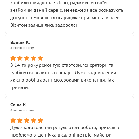
зробили швидко та якісно, раджу всім своїм
знайомим даний сервіс, менеджера все розказують
досупною мовою, слюсарядуже приємні та вічлеві.
Візитом залишились задоволені
Вадим К.
8 місяців тому
З 14-го року ремонтую стартери,генератори та
турбіну своїх авто в генстарі . Дуже задоволений
якістю робіт,гарантією,сроками виконання. Так
тримати!
Саша К.
8 місяців тому
Дуже задоволений результатом роботи, приїхав з
проблемою що пічка в салоні не гріє, майстри