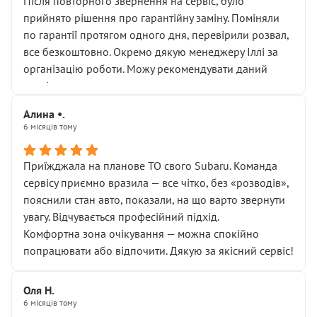
Після повторного звернення на сервіс, було
прийнято рішення про гарантійну заміну. Поміняли
по гарантії протягом одного дня, перевірили розвал,
все безкоштовно. Окремо дякую менеджеру Іллі за
організацію роботи. Можу рекомендувати даний
сервіс.
Алина •.
6 місяців тому
Приїжджала на планове ТО свого Subaru. Команда
сервісу приємно вразила — все чітко, без «розводів»,
пояснили стан авто, показали, на що варто звернути
увагу. Відчувається професійний підхід.
Комфортна зона очікування — можна спокійно
попрацювати або відпочити. Дякую за якісний сервіс!
Оля Н.
6 місяців тому