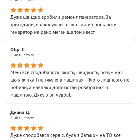
• належної уваги до авто
• прозорості в роботах і рахунках
• реальної діагностики, а не формального
Дуже швидко зробили ремонт генератора. За
“подивились і поїхав”
тригодини, враховуючи те, що зняти і поставити
На жаль, складається враження, що сервіс працює не
генератор на рено меган ще той квест.
на якість, а “аби швидше і дорожче”. Саме це і псує
загальне враження та бажання повертатися.
Olga С.
Стосовно комунікації - все добре
8 місяців тому
Мені все сподобалося, якість, швидкість, розуміння
що я жінка і не тямлю в машинах. Нічого лишнього не
робили, а навпаки допомогли розібратися з
машиною. Дякую ви чудові.
Диана Д.
8 місяців тому
Дуже сподобався сервіс, була з батьком на ТО все