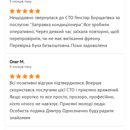
9 місяців тому
Нещодавно звернулася до СТО Генстар Борщагівка за
послугою "Заправка кондиціонера". Все зробили
оперативно. Через деякий час заїхала повторно, щоб
перепровірити, чи не має витікання фреону.
Перевірка була безкоштовна. Поки задоволена
Олег М.
9 місяців тому
Всі позитивні відгуки підтвердилися. Вперше
скористався послугами цієї СТО і приємно вражений.
Якщо коротко то все просто, прозоро, професійно,
ніхто нічого не нав'язує. Приємні молоді люди.
Особиста подяка Дмитру. Однозначно буду радити
знайомим