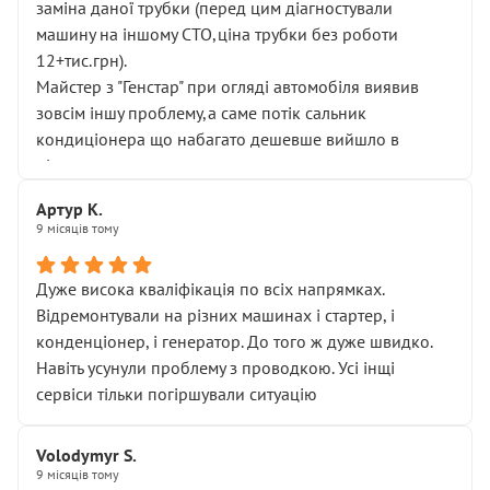
заміна даної трубки (перед цим діагностували
машину на іншому СТО,ціна трубки без роботи
12+тис.грн).
Майстер з "Генстар" при огляді автомобіля виявив
зовсім іншу проблему,а саме потік сальник
кондиціонера що набагато дешевше вийшло в
підсумку.
Дуже дякую за швидкий і професійний ремонт!
Артур К.
9 місяців тому
Дуже висока кваліфікація по всіх напрямках.
Відремонтували на різних машинах і стартер, і
конденціонер, і генератор. До того ж дуже швидко.
Навіть усунули проблему з проводкою. Усі інщі
сервіси тільки погіршували ситуацію
Volodymyr S.
9 місяців тому