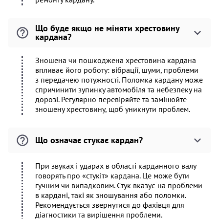
Що буде якщо не міняти хрестовину
кардана?
Зношена чи пошкоджена хрестовина кардана
впливає його роботу: вібрації, шуми, проблеми
з передачею потужності. Поломка кардану може
спричинити зупинку автомобіля та небезпеку на
дорозі. Регулярно перевіряйте та замінюйте
зношену хрестовину, щоб уникнути проблем.
Що означає стукає кардан?
При звуках і ударах в області карданного валу
говорять про «стукіт» кардана. Це може бути
гучним чи випадковим. Стук вказує на проблеми
в кардані, такі як зношування або поломки.
Рекомендується звернутися до фахівця для
діагностики та вирішення проблеми.