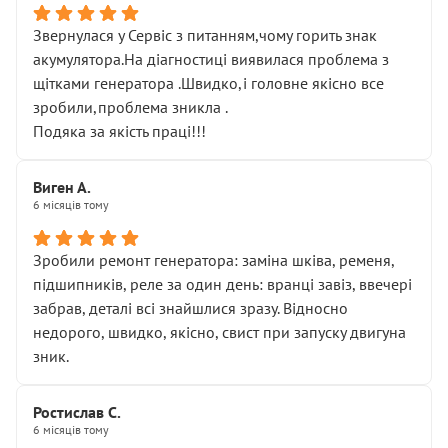
Звернулася у Сервіс з питанням,чому горить знак
акумулятора.На діагностиці виявилася проблема з
щітками генератора .Швидко,і головне якісно все
зробили,проблема зникла .
Подяка за якість праці!!!
Виген А.
6 місяців тому
Зробили ремонт генератора: заміна шківа, ременя,
підшипників, реле за один день: вранці завіз, ввечері
забрав, деталі всі знайшлися зразу. Відносно
недорого, швидко, якісно, свист при запуску двигуна
зник.
Ростислав С.
6 місяців тому