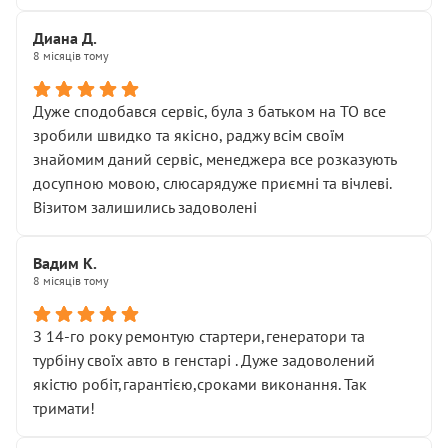
Диана Д.
8 місяців тому
Дуже сподобався сервіс, була з батьком на ТО все
зробили швидко та якісно, раджу всім своїм
знайомим даний сервіс, менеджера все розказують
досупною мовою, слюсарядуже приємні та вічлеві.
Візитом залишились задоволені
Вадим К.
8 місяців тому
З 14-го року ремонтую стартери,генератори та
турбіну своїх авто в генстарі . Дуже задоволений
якістю робіт,гарантією,сроками виконання. Так
тримати!