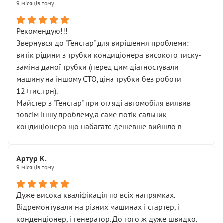
9 місяців тому
Рекомендую!!!
Звернувся до "Генстар" для вирішення проблеми:
витік рідини з трубки кондиціонера високого тиску-
заміна даної трубки (перед цим діагностували
машину на іншому СТО,ціна трубки без роботи
12+тис.грн).
Майстер з "Генстар" при огляді автомобіля виявив
зовсім іншу проблему,а саме потік сальник
кондиціонера що набагато дешевше вийшло в
підсумку.
Дуже дякую за швидкий і професійний ремонт!
Артур К.
9 місяців тому
Дуже висока кваліфікація по всіх напрямках.
Відремонтували на різних машинах і стартер, і
конденціонер, і генератор. До того ж дуже швидко.