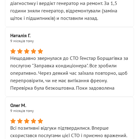
діагностику і вердікт генератор на ремонт. За 1,5
години зняли генератор, відремонтували (заміна
щіток і підшипників) и поставили назад.
Наталія Г.
9 місяців тому
Нещодавно звернулася до СТО Генстар Борщагівка за
послугою "Заправка кондиціонера". Все зробили
оперативно. Через деякий час заїхала повторно, щоб
перепровірити, чи не має витікання фреону.
Перевірка була безкоштовна. Поки задоволена
Олег М.
9 місяців тому
Всі позитивні відгуки підтвердилися. Вперше
скористався послугами цієї СТО і приємно вражений.