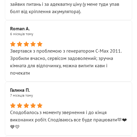
зайвих питань і за адекватну ціну (у мене туди упав
болт від кріплення акумулятора).
Roman A.
6 місяців тому
Звертався з проблемою з генератором C-Max 2011.
Зробили вчасно, сервісом задоволений; зручна
кімната для відпочинку, можна випити кави і
почекати
Галина П.
7 місяців тому
Сподобалось з моменту звернення і до кінця
виконаних робіт. Сподіваюсь все буде працювати🫶❤️
💙💛