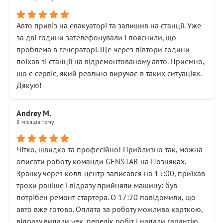
• сказали, що тепер “потрібно знімати колеса”
• що біля авто стояти вже не можна
• почали озвучувати купу додаткових робіт без
Авто привіз на евакуаторі та залишив на станції. Уже
чіткого пояснення
за дві години зателефонували і пояснили, що
( ну все зняли та доробили) дякую!
проблема в генераторі. Ще через півтори години
Окремий момент, який виглядає абсурдно:
поїхав зі станції на відремонтованому авто. Приємно,
мені заявили, що бачок гальмівної рідини потрібно
що є сервіс, який реально виручає в таких ситуаціях.
міняти разом із головним гальмівним циліндром у
Дякую!
зборі.
Для людини, яка хоча б трохи розуміється на техніці,
Andrey M.
це звучить як мінімум непрофесійно, а як максимум —
8 місяців тому
спроба продати дорогий вузол замість елементарних
ущільнювачів.
Чітко, швидко та професійно! Приблизно так, можна
Що прикро — це не перший мій візит. Раніше міняв у
описати роботу команди GENSTAR на Позняках.
вас стартер, і тоді сервіс наче справив хороше
Зранку через колл-центр записався на 15:00, приїхав
враження. Але згодом знайшов декілька гайок під
трохи раніше і відразу прийняли машину: був
лобовим склом. Мені пояснили, що це “старі гайки, які
потрібен ремонт стартера. О 17:20 повідомили, що
відкручували”, і попросили не хвилюватися. ( надіюсь
авто вже готово. Оплата за роботу можлива карткою,
новий власник, не застяг в полі))
відразу видали чек, перелік робіт і надали гарантію