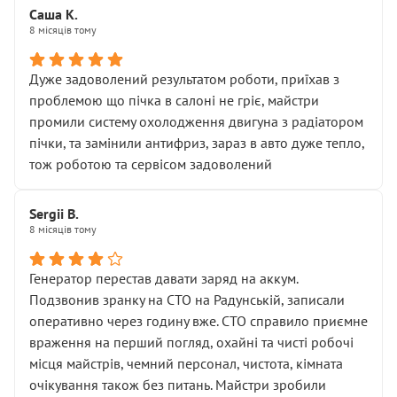
Саша К.
8 місяців тому
Дуже задоволений результатом роботи, приїхав з
проблемою що пічка в салоні не гріє, майстри
промили систему охолодження двигуна з радіатором
пічки, та замінили антифриз, зараз в авто дуже тепло,
тож роботою та сервісом задоволений
Sergii B.
8 місяців тому
Генератор перестав давати заряд на аккум.
Подзвонив зранку на СТО на Радунській, записали
оперативно через годину вже. СТО справило приємне
враження на перший погляд, охайні та чисті робочі
місця майстрів, чемний персонал, чистота, кімната
очікування також без питань. Майстри зробили