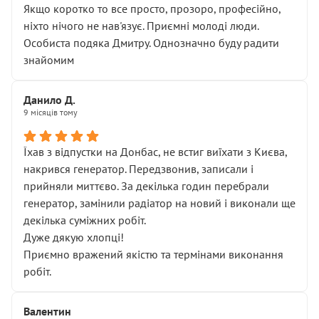
Якщо коротко то все просто, прозоро, професійно,
ніхто нічого не нав'язує. Приємні молоді люди.
Особиста подяка Дмитру. Однозначно буду радити
знайомим
Данило Д.
9 місяців тому
Їхав з відпустки на Донбас, не встиг виїхати з Києва,
накрився генератор. Передзвонив, записали і
прийняли миттєво. За декілька годин перебрали
генератор, замінили радіатор на новий і виконали ще
декілька суміжних робіт.
Дуже дякую хлопці!
Приємно вражений якістю та термінами виконання
робіт.
Валентин