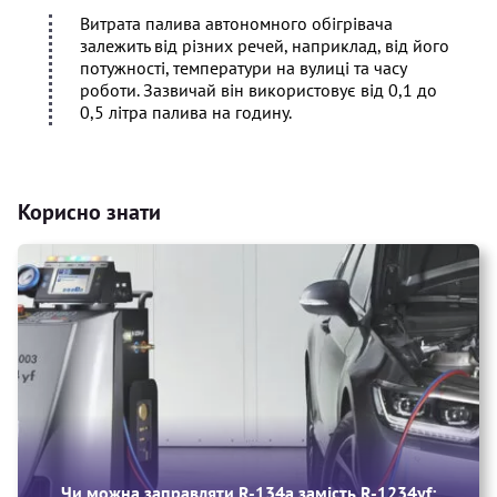
Витрата палива автономного обігрівача
залежить від різних речей, наприклад, від його
потужності, температури на вулиці та часу
роботи. Зазвичай він використовує від 0,1 до
0,5 літра палива на годину.
Корисно знати
Чи можна заправляти R‑134a замість R‑1234yf: