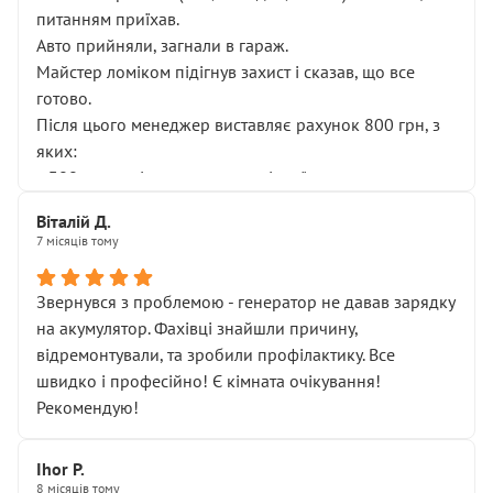
питанням приїхав.
Авто прийняли, загнали в гараж.
Майстер ломіком підігнув захист і сказав, що все
готово.
Після цього менеджер виставляє рахунок 800 грн, з
яких:
• 300 грн — діагностика гальмівної системи
• 500 грн — діагностика ходової, яку я НЕ замовляв і
Віталій Д.
НЕ погоджував
7 місяців тому
Я оплатив, але одразу звернув увагу, що це нав’язана
послуга. Тим більше, я був поруч і жодної реальної
Звернувся з проблемою - генератор не давав зарядку
діагностики ходової не проводилось. Після
на акумулятор. Фахівці знайшли причину,
зауваження гроші за цю “послугу” повернули, що
відремонтували, та зробили профілактику. Все
лише підтвердило мою правоту.
швидко і професійно! Є кімната очікування!
Але головне — я виїжджаю з боксу, і скрип у гальмах
Рекомендую!
залишився таким самим, як і був. Тобто оплачена
“діагностика гальм” фактично нічого не дала.
Далі ситуація тільки погіршилась:
Ihor P.
8 місяців тому