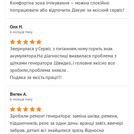
Комфортна зона очікування — можна спокійно
попрацювати або відпочити. Дякую за якісний сервіс!
Оля Н.
6 місяців тому
Звернулася у Сервіс з питанням,чому горить знак
акумулятора.На діагностиці виявилася проблема з
щітками генератора .Швидко,і головне якісно все
зробили,проблема зникла .
Подяка за якість праці!!!
Виген А.
6 місяців тому
Зробили ремонт генератора: заміна шківа, ременя,
підшипників, реле за один день: вранці завіз, ввечері
забрав, деталі всі знайшлися зразу. Відносно