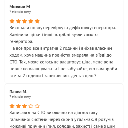
Михаил М.
7 місяців тому
Виконали повну перевірку та дефіктовку генератора.
Замінили щітки і інші потрібні вузли самого
генератора.
На все про все витратив 2 години і виїхав власним
ходом, хоча машина повністю вмерала на вʼїзді до
СТО. Так, може когось не влаштовує ціна, мене вона
повністю влаштувала та і не забувайте, хто вам зроби
все за 2 години і записавшись день в день?
Павел М.
7 місяців тому
Записався на СТО виключно на діагностику
гальмівної системи через скрип у гальмах. Я розумів
можливі причини (пил, колодки, захист) і саме з цим