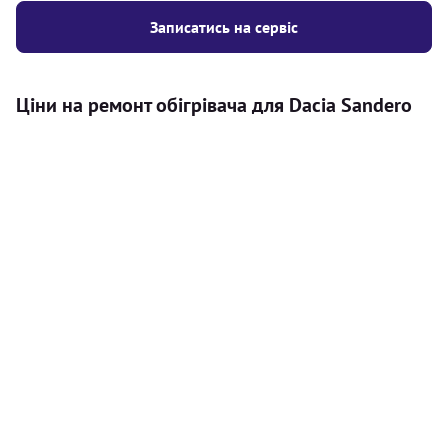
Записатись на сервіс
Ціни на ремонт обігрівача для Dacia Sandero
Послуга
Ціна
Автономний обігрівач
Безкоштовний розрахунок ціни
Безкоштовно
установки автономного обігрівача
Встановлення повітряного
8000
грн
автономного опалювача
Встановлення рідинного
10000
грн