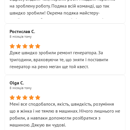
Але після нинішнього візиту такі дрібниці вже не
на зроблену роботу. Подяка всій команді, що так
здаються дрібницями.
швидко зробили! Окрема подяка майстеру-
Я — клієнт, який працює на довірі, і саме її цей сервіс
приймальнику Олександру: всі чітко та по суті.
серйозно підірвав.
Молодці! Однозначно буду радити своїм знайомим
Хотілося б більше:
Ростислав С.
звертатися до цього автосервісу.
8 місяців тому
• належної уваги до авто
• прозорості в роботах і рахунках
• реальної діагностики, а не формального
Дуже швидко зробили ремонт генератора. За
“подивились і поїхав”
тригодини, враховуючи те, що зняти і поставити
На жаль, складається враження, що сервіс працює не
генератор на рено меган ще той квест.
на якість, а “аби швидше і дорожче”. Саме це і псує
загальне враження та бажання повертатися.
Olga С.
Стосовно комунікації - все добре
8 місяців тому
Мені все сподобалося, якість, швидкість, розуміння
що я жінка і не тямлю в машинах. Нічого лишнього не
робили, а навпаки допомогли розібратися з
машиною. Дякую ви чудові.