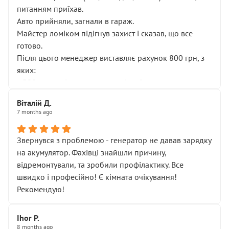
питанням приїхав.
Авто прийняли, загнали в гараж.
Майстер ломіком підігнув захист і сказав, що все
готово.
Після цього менеджер виставляє рахунок 800 грн, з
яких:
• 300 грн — діагностика гальмівної системи
• 500 грн — діагностика ходової, яку я НЕ замовляв і
Віталій Д.
НЕ погоджував
7 months ago
Я оплатив, але одразу звернув увагу, що це нав’язана
послуга. Тим більше, я був поруч і жодної реальної
Звернувся з проблемою - генератор не давав зарядку
діагностики ходової не проводилось. Після
на акумулятор. Фахівці знайшли причину,
зауваження гроші за цю “послугу” повернули, що
відремонтували, та зробили профілактику. Все
лише підтвердило мою правоту.
швидко і професійно! Є кімната очікування!
Але головне — я виїжджаю з боксу, і скрип у гальмах
Рекомендую!
залишився таким самим, як і був. Тобто оплачена
“діагностика гальм” фактично нічого не дала.
Далі ситуація тільки погіршилась:
Ihor P.
8 months ago