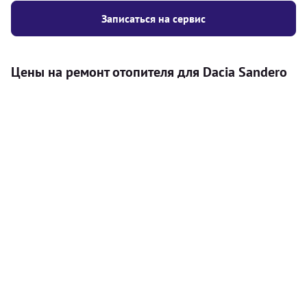
Записаться на сервис
Цены на ремонт отопителя для Dacia Sandero
Услуга
Цена
Автономный отопитель
Бесплатный расчет цены установки
Безкоштовно
автономного отопителя
Установка воздушного автономного
8000
грн
отопителя
Установка жидкостного
10000
грн