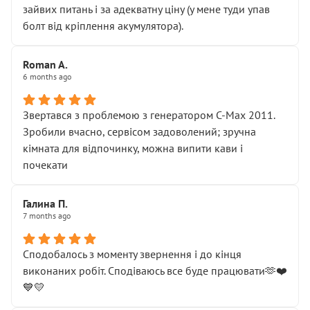
зайвих питань і за адекватну ціну (у мене туди упав
болт від кріплення акумулятора).
Roman A.
6 months ago
Звертався з проблемою з генератором C-Max 2011.
Зробили вчасно, сервісом задоволений; зручна
кімната для відпочинку, можна випити кави і
почекати
Галина П.
7 months ago
Сподобалось з моменту звернення і до кінця
виконаних робіт. Сподіваюсь все буде працювати🫶❤️
💙💛