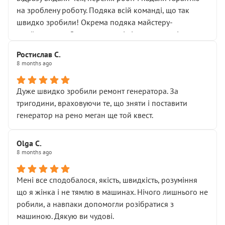
Але після нинішнього візиту такі дрібниці вже не
на зроблену роботу. Подяка всій команді, що так
здаються дрібницями.
швидко зробили! Окрема подяка майстеру-
Я — клієнт, який працює на довірі, і саме її цей сервіс
приймальнику Олександру: всі чітко та по суті.
серйозно підірвав.
Молодці! Однозначно буду радити своїм знайомим
Хотілося б більше:
Ростислав С.
звертатися до цього автосервісу.
8 months ago
• належної уваги до авто
• прозорості в роботах і рахунках
• реальної діагностики, а не формального
Дуже швидко зробили ремонт генератора. За
“подивились і поїхав”
тригодини, враховуючи те, що зняти і поставити
На жаль, складається враження, що сервіс працює не
генератор на рено меган ще той квест.
на якість, а “аби швидше і дорожче”. Саме це і псує
загальне враження та бажання повертатися.
Olga С.
Стосовно комунікації - все добре
8 months ago
Мені все сподобалося, якість, швидкість, розуміння
що я жінка і не тямлю в машинах. Нічого лишнього не
робили, а навпаки допомогли розібратися з
машиною. Дякую ви чудові.