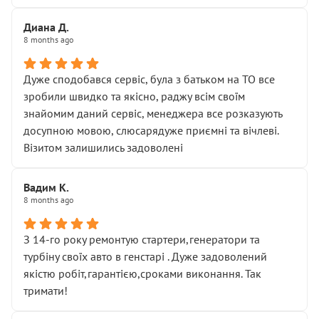
Диана Д.
8 months ago
Дуже сподобався сервіс, була з батьком на ТО все
зробили швидко та якісно, раджу всім своїм
знайомим даний сервіс, менеджера все розказують
досупною мовою, слюсарядуже приємні та вічлеві.
Візитом залишились задоволені
Вадим К.
8 months ago
З 14-го року ремонтую стартери,генератори та
турбіну своїх авто в генстарі . Дуже задоволений
якістю робіт,гарантією,сроками виконання. Так
тримати!