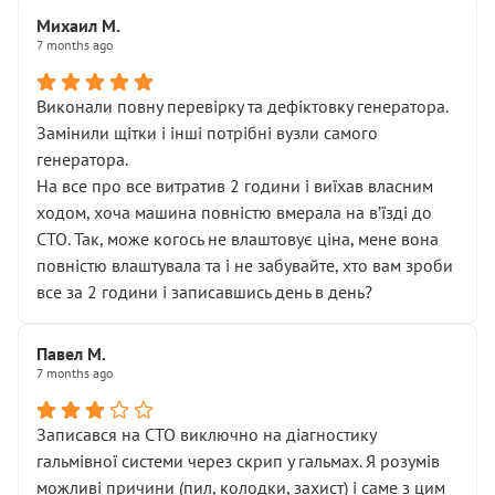
Михаил М.
7 months ago
Виконали повну перевірку та дефіктовку генератора.
Замінили щітки і інші потрібні вузли самого
генератора.
На все про все витратив 2 години і виїхав власним
ходом, хоча машина повністю вмерала на вʼїзді до
СТО. Так, може когось не влаштовує ціна, мене вона
повністю влаштувала та і не забувайте, хто вам зроби
все за 2 години і записавшись день в день?
Павел М.
7 months ago
Записався на СТО виключно на діагностику
гальмівної системи через скрип у гальмах. Я розумів
можливі причини (пил, колодки, захист) і саме з цим