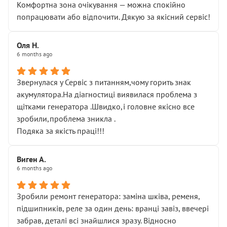
Комфортна зона очікування — можна спокійно
попрацювати або відпочити. Дякую за якісний сервіс!
Оля Н.
6 months ago
Звернулася у Сервіс з питанням,чому горить знак
акумулятора.На діагностиці виявилася проблема з
щітками генератора .Швидко,і головне якісно все
зробили,проблема зникла .
Подяка за якість праці!!!
Виген А.
6 months ago
Зробили ремонт генератора: заміна шківа, ременя,
підшипників, реле за один день: вранці завіз, ввечері
забрав, деталі всі знайшлися зразу. Відносно