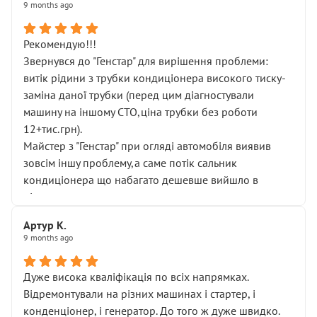
9 months ago
Рекомендую!!!
Звернувся до "Генстар" для вирішення проблеми:
витік рідини з трубки кондиціонера високого тиску-
заміна даної трубки (перед цим діагностували
машину на іншому СТО,ціна трубки без роботи
12+тис.грн).
Майстер з "Генстар" при огляді автомобіля виявив
зовсім іншу проблему,а саме потік сальник
кондиціонера що набагато дешевше вийшло в
підсумку.
Дуже дякую за швидкий і професійний ремонт!
Артур К.
9 months ago
Дуже висока кваліфікація по всіх напрямках.
Відремонтували на різних машинах і стартер, і
конденціонер, і генератор. До того ж дуже швидко.