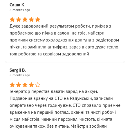
Саша К.
8 months ago
Дуже задоволений результатом роботи, приїхав з
проблемою що пічка в салоні не гріє, майстри
промили систему охолодження двигуна з радіатором
пічки, та замінили антифриз, зараз в авто дуже тепло,
тож роботою та сервісом задоволений
Sergii B.
8 months ago
Генератор перестав давати заряд на аккум.
Подзвонив зранку на СТО на Радунській, записали
оперативно через годину вже. СТО справило приємне
враження на перший погляд, охайні та чисті робочі
місця майстрів, чемний персонал, чистота, кімната
очікування також без питань. Майстри зробили