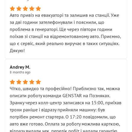
• сказали, що тепер “потрібно знімати колеса”
• що біля авто стояти вже не можна
• почали озвучувати купу додаткових робіт без
Авто привіз на евакуаторі та залишив на станції. Уже
чіткого пояснення
за дві години зателефонували і пояснили, що
( ну все зняли та доробили) дякую!
проблема в генераторі. Ще через півтори години
Окремий момент, який виглядає абсурдно:
поїхав зі станції на відремонтованому авто. Приємно,
мені заявили, що бачок гальмівної рідини потрібно
що є сервіс, який реально виручає в таких ситуаціях.
міняти разом із головним гальмівним циліндром у
Дякую!
зборі.
Для людини, яка хоча б трохи розуміється на техніці,
Andrey M.
це звучить як мінімум непрофесійно, а як максимум —
8 months ago
спроба продати дорогий вузол замість елементарних
ущільнювачів.
Чітко, швидко та професійно! Приблизно так, можна
Що прикро — це не перший мій візит. Раніше міняв у
описати роботу команди GENSTAR на Позняках.
вас стартер, і тоді сервіс наче справив хороше
Зранку через колл-центр записався на 15:00, приїхав
враження. Але згодом знайшов декілька гайок під
трохи раніше і відразу прийняли машину: був
лобовим склом. Мені пояснили, що це “старі гайки, які
потрібен ремонт стартера. О 17:20 повідомили, що
відкручували”, і попросили не хвилюватися. ( надіюсь
авто вже готово. Оплата за роботу можлива карткою,
новий власник, не застяг в полі))
відразу видали чек, перелік робіт і надали гарантію