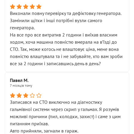
Виконали повну перевірку та дефіктовку генератора.
Замінили щітки і інші потрібні вузли самого
генератора.
На все про все витратив 2 години і виїхав власним
ходом, хоча машина повністю вмерала на вʼїзді до
СТО. Так, може когось не влаштовує ціна, мене вона
повністю влаштувала та і не забувайте, хто вам зроби
все за 2 години і записавшись день в день?
Павел М.
7 місяців тому
Записався на СТО виключно на діагностику
гальмівної системи через скрип у гальмах. Я розумів
можливі причини (пил, колодки, захист) і саме з цим
питанням приїхав.
Авто прийняли, загнали в гараж.