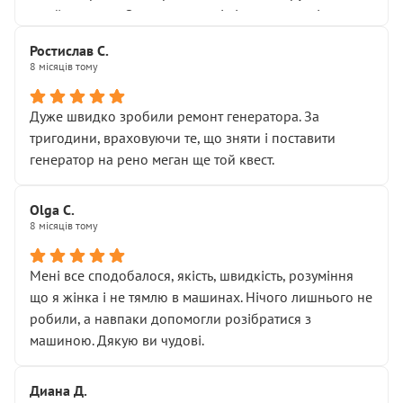
Я — клієнт, який працює на довірі, і саме її цей сервіс
приймальнику Олександру: всі чітко та по суті.
серйозно підірвав.
Молодці! Однозначно буду радити своїм знайомим
Хотілося б більше:
Ростислав С.
звертатися до цього автосервісу.
8 місяців тому
• належної уваги до авто
• прозорості в роботах і рахунках
• реальної діагностики, а не формального
Дуже швидко зробили ремонт генератора. За
“подивились і поїхав”
тригодини, враховуючи те, що зняти і поставити
На жаль, складається враження, що сервіс працює не
генератор на рено меган ще той квест.
на якість, а “аби швидше і дорожче”. Саме це і псує
загальне враження та бажання повертатися.
Olga С.
Стосовно комунікації - все добре
8 місяців тому
Мені все сподобалося, якість, швидкість, розуміння
що я жінка і не тямлю в машинах. Нічого лишнього не
робили, а навпаки допомогли розібратися з
машиною. Дякую ви чудові.
Диана Д.