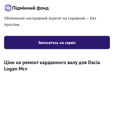
Підмінний фонд
Обмінюємо несправний агрегат на справний — без
простою.
Записатись на сервіс
Ціни на ремонт карданного валу для Dacia
Logan Mcv
Послуга
Ціна
Карданний вал
Діагностика карданного валу на авто (
500