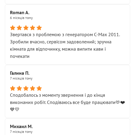
Roman A.
6 місяців тому
Звертався з проблемою з генератором C-Max 2011.
Зробили вчасно, сервісом задоволений; зручна
кімната для відпочинку, можна випити кави і
почекати
Галина П.
7 місяців тому
Сподобалось з моменту звернення і до кінця
виконаних робіт. Сподіваюсь все буде працювати🫶❤️
💙💛
Михаил М.
7 місяців тому