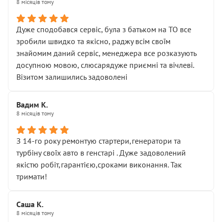
8 місяців тому
Дуже сподобався сервіс, була з батьком на ТО все
зробили швидко та якісно, раджу всім своїм
знайомим даний сервіс, менеджера все розказують
досупною мовою, слюсарядуже приємні та вічлеві.
Візитом залишились задоволені
Вадим К.
8 місяців тому
З 14-го року ремонтую стартери,генератори та
турбіну своїх авто в генстарі . Дуже задоволений
якістю робіт,гарантією,сроками виконання. Так
тримати!
Саша К.
8 місяців тому