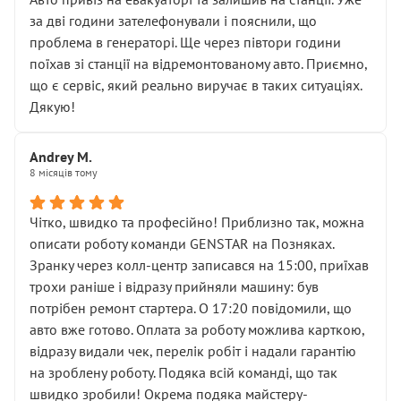
чіткого пояснення
за дві години зателефонували і пояснили, що
( ну все зняли та доробили) дякую!
проблема в генераторі. Ще через півтори години
Окремий момент, який виглядає абсурдно:
поїхав зі станції на відремонтованому авто. Приємно,
мені заявили, що бачок гальмівної рідини потрібно
що є сервіс, який реально виручає в таких ситуаціях.
міняти разом із головним гальмівним циліндром у
Дякую!
зборі.
Для людини, яка хоча б трохи розуміється на техніці,
Andrey M.
це звучить як мінімум непрофесійно, а як максимум —
8 місяців тому
спроба продати дорогий вузол замість елементарних
ущільнювачів.
Чітко, швидко та професійно! Приблизно так, можна
Що прикро — це не перший мій візит. Раніше міняв у
описати роботу команди GENSTAR на Позняках.
вас стартер, і тоді сервіс наче справив хороше
Зранку через колл-центр записався на 15:00, приїхав
враження. Але згодом знайшов декілька гайок під
трохи раніше і відразу прийняли машину: був
лобовим склом. Мені пояснили, що це “старі гайки, які
потрібен ремонт стартера. О 17:20 повідомили, що
відкручували”, і попросили не хвилюватися. ( надіюсь
авто вже готово. Оплата за роботу можлива карткою,
новий власник, не застяг в полі))
відразу видали чек, перелік робіт і надали гарантію
Але після нинішнього візиту такі дрібниці вже не
на зроблену роботу. Подяка всій команді, що так
здаються дрібницями.
швидко зробили! Окрема подяка майстеру-