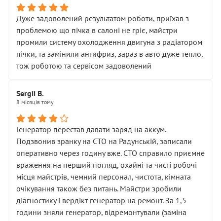
Дуже задоволений результатом роботи, приїхав з
проблемою що пічка в салоні не гріє, майстри
промили систему охолодження двигуна з радіатором
пічки, та замінили антифриз, зараз в авто дуже тепло,
тож роботою та сервісом задоволений
Sergii B.
8 місяців тому
Генератор перестав давати заряд на аккум.
Подзвонив зранку на СТО на Радунській, записали
оперативно через годину вже. СТО справило приємне
враження на перший погляд, охайні та чисті робочі
місця майстрів, чемний персонал, чистота, кімната
очікування також без питань. Майстри зробили
діагностику і вердікт генератор на ремонт. За 1,5
години зняли генератор, відремонтували (заміна