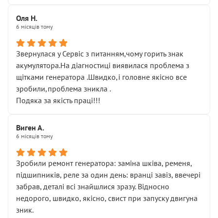
Оля Н.
6 місяців тому
Звернулася у Сервіс з питанням,чому горить знак
акумулятора.На діагностиці виявилася проблема з
щітками генератора .Швидко,і головне якісно все
зробили,проблема зникла .
Подяка за якість праці!!!
Виген А.
6 місяців тому
Зробили ремонт генератора: заміна шківа, ременя,
підшипників, реле за один день: вранці завіз, ввечері
забрав, деталі всі знайшлися зразу. Відносно
недорого, швидко, якісно, свист при запуску двигуна
зник.