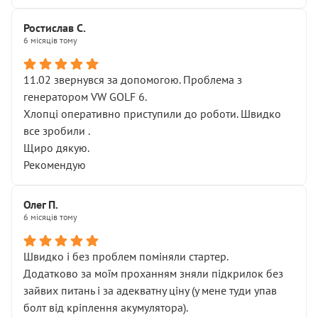
Ростислав С.
6 місяців тому
11.02 звернувся за допомогою. Проблема з
генератором VW GOLF 6.
Хлопці оперативно приступили до роботи. Швидко
все зробили .
Щиро дякую.
Рекомендую
Олег П.
6 місяців тому
Швидко і без проблем поміняли стартер.
Додатково за моїм проханням зняли підкрилок без
зайвих питань і за адекватну ціну (у мене туди упав
болт від кріплення акумулятора).