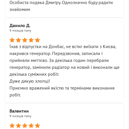
Особиста подяка Дмитру. Однозначно буду радити
знайомим
Данило Д.
9 місяців тому
Їхав з відпустки на Донбас, не встиг виїхати з Києва,
накрився генератор. Передзвонив, записали і
прийняли миттєво. За декілька годин перебрали
генератор, замінили радіатор на новий і виконали ще
декілька суміжних робіт.
Дуже дякую хлопці!
Приємно вражений якістю та термінами виконання
робіт.
Валентин
9 місяців тому