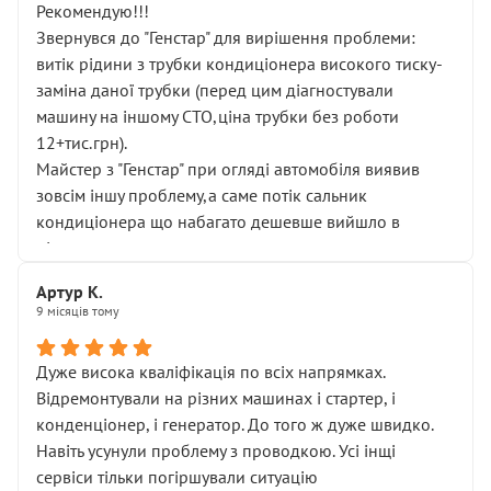
Рекомендую!!!
Звернувся до "Генстар" для вирішення проблеми:
витік рідини з трубки кондиціонера високого тиску-
заміна даної трубки (перед цим діагностували
машину на іншому СТО,ціна трубки без роботи
12+тис.грн).
Майстер з "Генстар" при огляді автомобіля виявив
зовсім іншу проблему,а саме потік сальник
кондиціонера що набагато дешевше вийшло в
підсумку.
Дуже дякую за швидкий і професійний ремонт!
Артур К.
9 місяців тому
Дуже висока кваліфікація по всіх напрямках.
Відремонтували на різних машинах і стартер, і
конденціонер, і генератор. До того ж дуже швидко.
Навіть усунули проблему з проводкою. Усі інщі
сервіси тільки погіршували ситуацію