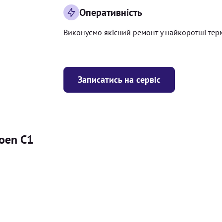
Оперативність
Виконуємо якісний ремонт у найкоротші тер
Записатись на сервіс
roen C1
Ціна