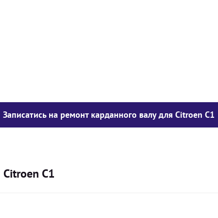
у опору
1050
грн
850
грн
300
грн
Записатись на ремонт карданного валу для Citroen C1
 Citroen C1