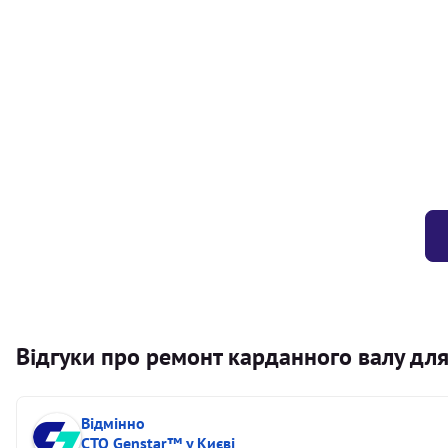
Балансування карданного валу (легковий) від 1,5м на одн
Балансування карданного валу (легковий) до 1,5м
Заміна хрестовини кермового валу
Відгуки про ремонт карданного валу для
Відмінно
СТО Genstar™ у Києві