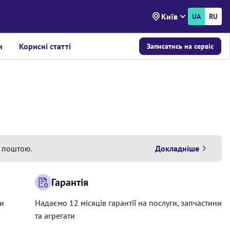
Київ
UA
RU
и
Корисні статті
Записатись на сервіс
 поштою.
Докладніше
Гарантія
ри
Надаємо 12 місяців гарантії на послуги, запчастини
та агрегати