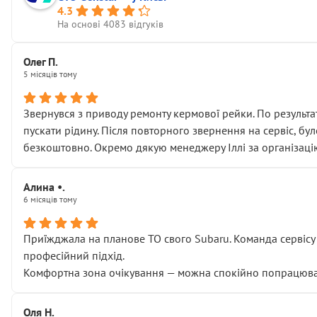
4.3
На основі 4083 відгуків
Олег П.
5 місяців тому
Звернувся з приводу ремонту кермової рейки. По результат
пускати рідину. Після повторного звернення на сервіс, бу
безкоштовно. Окремо дякую менеджеру Іллі за організаці
Алина •.
6 місяців тому
Приїжджала на планове ТО свого Subaru. Команда сервісу п
професійний підхід.
Комфортна зона очікування — можна спокійно попрацювати
Оля Н.