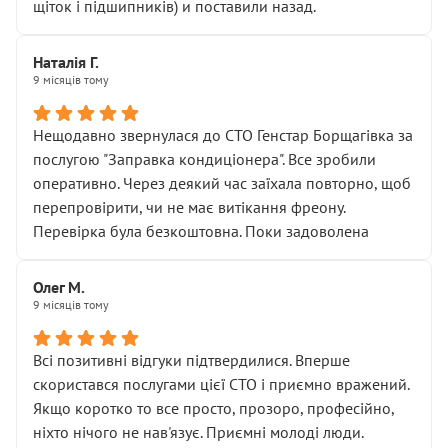
щіток і підшипників) и поставили назад.
Наталія Г.
9 місяців тому
Нещодавно звернулася до СТО Генстар Борщагівка за
послугою "Заправка кондиціонера". Все зробили
оперативно. Через деякий час заїхала повторно, щоб
перепровірити, чи не має витікання фреону.
Перевірка була безкоштовна. Поки задоволена
Олег М.
9 місяців тому
Всі позитивні відгуки підтвердилися. Вперше
скористався послугами цієї СТО і приємно вражений.
Якщо коротко то все просто, прозоро, професійно,
ніхто нічого не нав'язує. Приємні молоді люди.