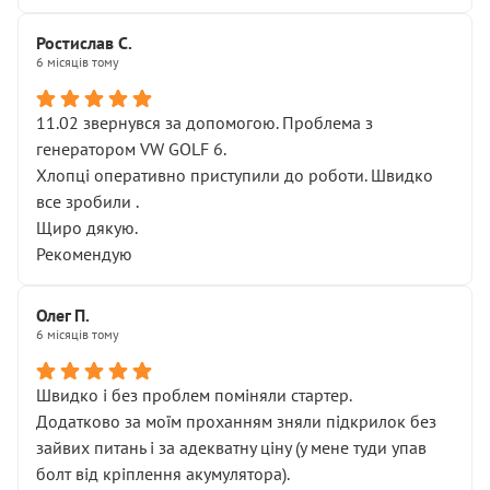
Ростислав С.
6 місяців тому
11.02 звернувся за допомогою. Проблема з
генератором VW GOLF 6.
Хлопці оперативно приступили до роботи. Швидко
все зробили .
Щиро дякую.
Рекомендую
Олег П.
6 місяців тому
Швидко і без проблем поміняли стартер.
Додатково за моїм проханням зняли підкрилок без
зайвих питань і за адекватну ціну (у мене туди упав
болт від кріплення акумулятора).