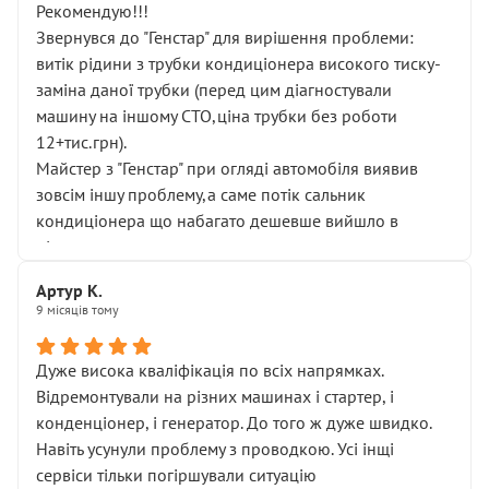
Рекомендую!!!
Звернувся до "Генстар" для вирішення проблеми:
витік рідини з трубки кондиціонера високого тиску-
заміна даної трубки (перед цим діагностували
машину на іншому СТО,ціна трубки без роботи
12+тис.грн).
Майстер з "Генстар" при огляді автомобіля виявив
зовсім іншу проблему,а саме потік сальник
кондиціонера що набагато дешевше вийшло в
підсумку.
Дуже дякую за швидкий і професійний ремонт!
Артур К.
9 місяців тому
Дуже висока кваліфікація по всіх напрямках.
Відремонтували на різних машинах і стартер, і
конденціонер, і генератор. До того ж дуже швидко.
Навіть усунули проблему з проводкою. Усі інщі
сервіси тільки погіршували ситуацію