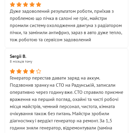
Дуже задоволений результатом роботи, приїхав з
проблемою що пічка в салоні не гріє, майстри
промили систему охолодження двигуна з радіатором
пічки, та замінили антифриз, зараз в авто дуже тепло,
тож роботою та сервісом задоволений
Sergii B.
8 місяців тому
Генератор перестав давати заряд на аккум.
Подзвонив зранку на СТО на Радунській, записали
оперативно через годину вже. СТО справило приємне
враження на перший погляд, охайні та чисті робочі
місця майстрів, чемний персонал, чистота, кімната
очікування також без питань. Майстри зробили
діагностику і вердікт генератор на ремонт. За 1,5
години зняли генератор, відремонтували (заміна