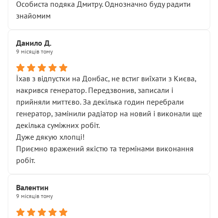
Особиста подяка Дмитру. Однозначно буду радити
знайомим
Данило Д.
9 місяців тому
Їхав з відпустки на Донбас, не встиг виїхати з Києва,
накрився генератор. Передзвонив, записали і
прийняли миттєво. За декілька годин перебрали
генератор, замінили радіатор на новий і виконали ще
декілька суміжних робіт.
Дуже дякую хлопці!
Приємно вражений якістю та термінами виконання
робіт.
Валентин
9 місяців тому