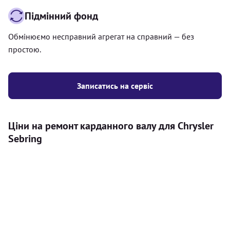
Підмінний фонд
Обмінюємо несправний агрегат на справний — без
простою.
Записатись на сервіс
Ціни на ремонт карданного валу для Chrysler
Sebring
Послуга
Ціна
Карданний вал
Діагностика карданного валу на авто (
500