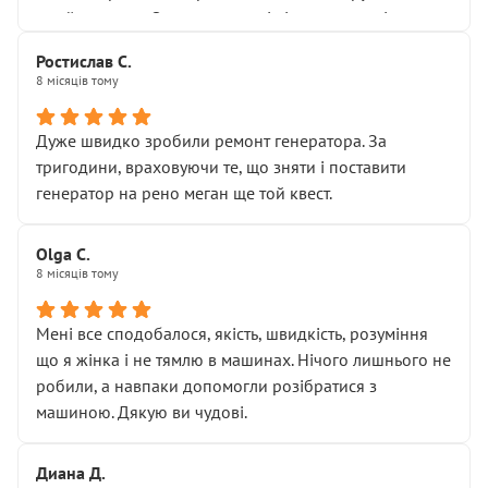
Я — клієнт, який працює на довірі, і саме її цей сервіс
приймальнику Олександру: всі чітко та по суті.
серйозно підірвав.
Молодці! Однозначно буду радити своїм знайомим
Хотілося б більше:
Ростислав С.
звертатися до цього автосервісу.
8 місяців тому
• належної уваги до авто
• прозорості в роботах і рахунках
• реальної діагностики, а не формального
Дуже швидко зробили ремонт генератора. За
“подивились і поїхав”
тригодини, враховуючи те, що зняти і поставити
На жаль, складається враження, що сервіс працює не
генератор на рено меган ще той квест.
на якість, а “аби швидше і дорожче”. Саме це і псує
загальне враження та бажання повертатися.
Olga С.
Стосовно комунікації - все добре
8 місяців тому
Мені все сподобалося, якість, швидкість, розуміння
що я жінка і не тямлю в машинах. Нічого лишнього не
робили, а навпаки допомогли розібратися з
машиною. Дякую ви чудові.
Диана Д.