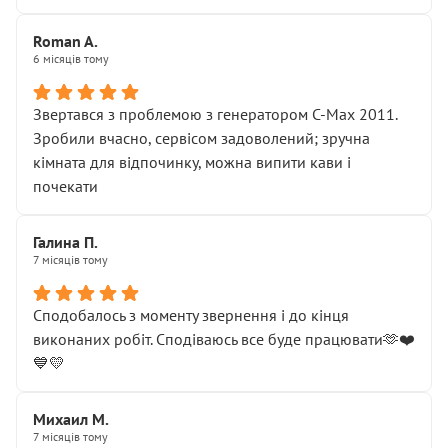
Roman A.
6 місяців тому
Звертався з проблемою з генератором C-Max 2011.
Зробили вчасно, сервісом задоволений; зручна
кімната для відпочинку, можна випити кави і
почекати
Галина П.
7 місяців тому
Сподобалось з моменту звернення і до кінця
виконаних робіт. Сподіваюсь все буде працювати🫶❤️
💙💛
Михаил М.
7 місяців тому