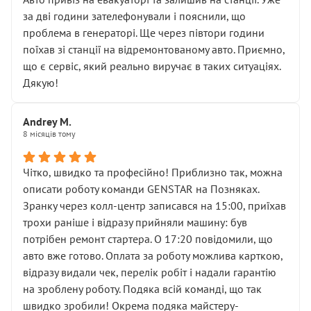
чіткого пояснення
за дві години зателефонували і пояснили, що
( ну все зняли та доробили) дякую!
проблема в генераторі. Ще через півтори години
Окремий момент, який виглядає абсурдно:
поїхав зі станції на відремонтованому авто. Приємно,
мені заявили, що бачок гальмівної рідини потрібно
що є сервіс, який реально виручає в таких ситуаціях.
міняти разом із головним гальмівним циліндром у
Дякую!
зборі.
Для людини, яка хоча б трохи розуміється на техніці,
Andrey M.
це звучить як мінімум непрофесійно, а як максимум —
8 місяців тому
спроба продати дорогий вузол замість елементарних
ущільнювачів.
Чітко, швидко та професійно! Приблизно так, можна
Що прикро — це не перший мій візит. Раніше міняв у
описати роботу команди GENSTAR на Позняках.
вас стартер, і тоді сервіс наче справив хороше
Зранку через колл-центр записався на 15:00, приїхав
враження. Але згодом знайшов декілька гайок під
трохи раніше і відразу прийняли машину: був
лобовим склом. Мені пояснили, що це “старі гайки, які
потрібен ремонт стартера. О 17:20 повідомили, що
відкручували”, і попросили не хвилюватися. ( надіюсь
авто вже готово. Оплата за роботу можлива карткою,
новий власник, не застяг в полі))
відразу видали чек, перелік робіт і надали гарантію
Але після нинішнього візиту такі дрібниці вже не
на зроблену роботу. Подяка всій команді, що так
здаються дрібницями.
швидко зробили! Окрема подяка майстеру-