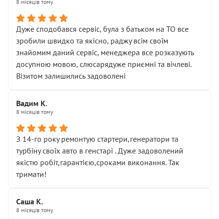
8 місяців тому
Дуже сподобався сервіс, була з батьком на ТО все
зробили швидко та якісно, раджу всім своїм
знайомим даний сервіс, менеджера все розказують
досупною мовою, слюсарядуже приємні та вічлеві.
Візитом залишились задоволені
Вадим К.
8 місяців тому
З 14-го року ремонтую стартери,генератори та
турбіну своїх авто в генстарі . Дуже задоволений
якістю робіт,гарантією,сроками виконання. Так
тримати!
Саша К.
8 місяців тому