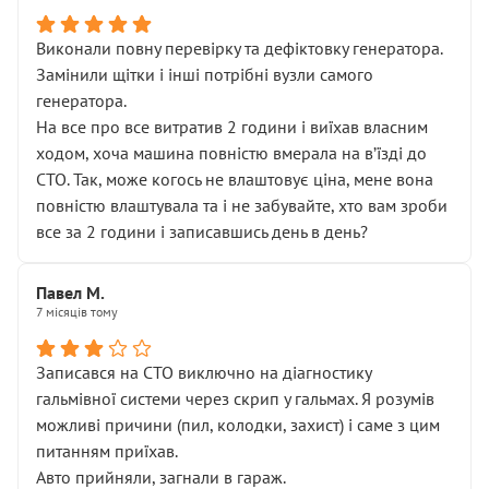
Виконали повну перевірку та дефіктовку генератора.
Замінили щітки і інші потрібні вузли самого
генератора.
На все про все витратив 2 години і виїхав власним
ходом, хоча машина повністю вмерала на вʼїзді до
СТО. Так, може когось не влаштовує ціна, мене вона
повністю влаштувала та і не забувайте, хто вам зроби
все за 2 години і записавшись день в день?
Павел М.
7 місяців тому
Записався на СТО виключно на діагностику
гальмівної системи через скрип у гальмах. Я розумів
можливі причини (пил, колодки, захист) і саме з цим
питанням приїхав.
Авто прийняли, загнали в гараж.