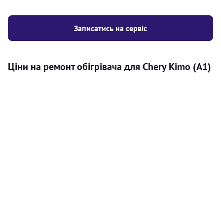
Записатись на сервіс
Ціни на ремонт обігрівача для Chery Kimo (A1)
Послуга
Ціна
Автономний обігрівач
Безкоштовний розрахунок ціни
Безкоштовно
установки автономного обігрівача
Встановлення повітряного
8000
грн
автономного опалювача