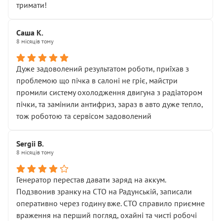
тримати!
Саша К.
8 місяців тому
Дуже задоволений результатом роботи, приїхав з
проблемою що пічка в салоні не гріє, майстри
промили систему охолодження двигуна з радіатором
пічки, та замінили антифриз, зараз в авто дуже тепло,
тож роботою та сервісом задоволений
Sergii B.
8 місяців тому
Генератор перестав давати заряд на аккум.
Подзвонив зранку на СТО на Радунській, записали
оперативно через годину вже. СТО справило приємне
враження на перший погляд, охайні та чисті робочі