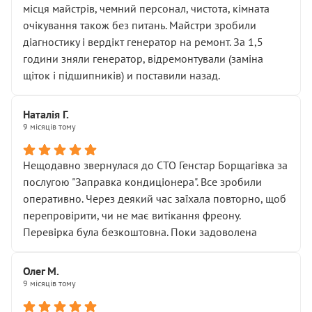
місця майстрів, чемний персонал, чистота, кімната
очікування також без питань. Майстри зробили
діагностику і вердікт генератор на ремонт. За 1,5
години зняли генератор, відремонтували (заміна
щіток і підшипників) и поставили назад.
Наталія Г.
9 місяців тому
Нещодавно звернулася до СТО Генстар Борщагівка за
послугою "Заправка кондиціонера". Все зробили
оперативно. Через деякий час заїхала повторно, щоб
перепровірити, чи не має витікання фреону.
Перевірка була безкоштовна. Поки задоволена
Олег М.
9 місяців тому