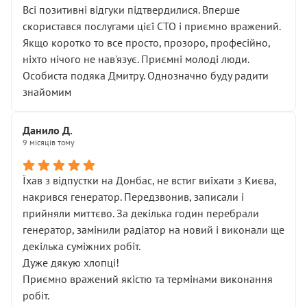
Всі позитивні відгуки підтвердилися. Вперше
скористався послугами цієї СТО і приємно вражений.
Якщо коротко то все просто, прозоро, професійно,
ніхто нічого не нав'язує. Приємні молоді люди.
Особиста подяка Дмитру. Однозначно буду радити
знайомим
Данило Д.
9 місяців тому
Їхав з відпустки на Донбас, не встиг виїхати з Києва,
накрився генератор. Передзвонив, записали і
прийняли миттєво. За декілька годин перебрали
генератор, замінили радіатор на новий і виконали ще
декілька суміжних робіт.
Дуже дякую хлопці!
Приємно вражений якістю та термінами виконання
робіт.