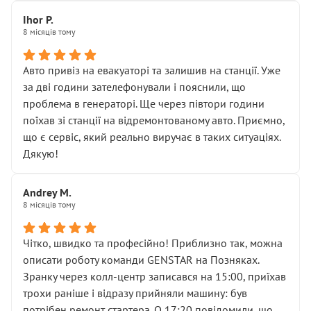
“діагностика гальм” фактично нічого не дала.
Далі ситуація тільки погіршилась:
Ihor P.
8 місяців тому
• сказали, що тепер “потрібно знімати колеса”
• що біля авто стояти вже не можна
• почали озвучувати купу додаткових робіт без
Авто привіз на евакуаторі та залишив на станції. Уже
чіткого пояснення
за дві години зателефонували і пояснили, що
( ну все зняли та доробили) дякую!
проблема в генераторі. Ще через півтори години
Окремий момент, який виглядає абсурдно:
поїхав зі станції на відремонтованому авто. Приємно,
мені заявили, що бачок гальмівної рідини потрібно
що є сервіс, який реально виручає в таких ситуаціях.
міняти разом із головним гальмівним циліндром у
Дякую!
зборі.
Для людини, яка хоча б трохи розуміється на техніці,
Andrey M.
це звучить як мінімум непрофесійно, а як максимум —
8 місяців тому
спроба продати дорогий вузол замість елементарних
ущільнювачів.
Чітко, швидко та професійно! Приблизно так, можна
Що прикро — це не перший мій візит. Раніше міняв у
описати роботу команди GENSTAR на Позняках.
вас стартер, і тоді сервіс наче справив хороше
Зранку через колл-центр записався на 15:00, приїхав
враження. Але згодом знайшов декілька гайок під
трохи раніше і відразу прийняли машину: був
лобовим склом. Мені пояснили, що це “старі гайки, які
потрібен ремонт стартера. О 17:20 повідомили, що