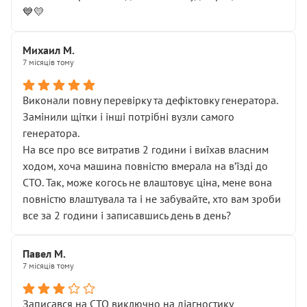
💙💛
Михаил М.
7 місяців тому
Виконали повну перевірку та дефіктовку генератора.
Замінили щітки і інші потрібні вузли самого
генератора.
На все про все витратив 2 години і виїхав власним
ходом, хоча машина повністю вмерала на вʼїзді до
СТО. Так, може когось не влаштовує ціна, мене вона
повністю влаштувала та і не забувайте, хто вам зроби
все за 2 години і записавшись день в день?
Павел М.
7 місяців тому
Записався на СТО виключно на діагностику