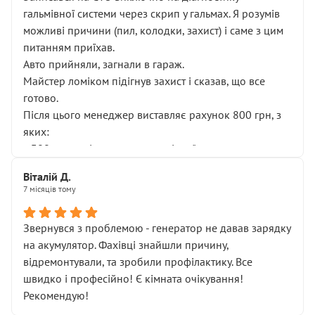
гальмівної системи через скрип у гальмах. Я розумів
можливі причини (пил, колодки, захист) і саме з цим
питанням приїхав.
Авто прийняли, загнали в гараж.
Майстер ломіком підігнув захист і сказав, що все
готово.
Після цього менеджер виставляє рахунок 800 грн, з
яких:
• 300 грн — діагностика гальмівної системи
• 500 грн — діагностика ходової, яку я НЕ замовляв і
Віталій Д.
НЕ погоджував
7 місяців тому
Я оплатив, але одразу звернув увагу, що це нав’язана
послуга. Тим більше, я був поруч і жодної реальної
Звернувся з проблемою - генератор не давав зарядку
діагностики ходової не проводилось. Після
на акумулятор. Фахівці знайшли причину,
зауваження гроші за цю “послугу” повернули, що
відремонтували, та зробили профілактику. Все
лише підтвердило мою правоту.
швидко і професійно! Є кімната очікування!
Але головне — я виїжджаю з боксу, і скрип у гальмах
Рекомендую!
залишився таким самим, як і був. Тобто оплачена