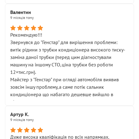
Валентин
9 місяців тому
Рекомендую!!!
Звернувся до "Генстар" для вирішення проблеми:
витік рідини з трубки кондиціонера високого тиску-
заміна даної трубки (перед цим діагностували
машину на іншому СТО,ціна трубки без роботи
12+тис.грн).
Майстер з "Генстар" при огляді автомобіля виявив
зовсім іншу проблему,а саме потік сальник
кондиціонера що набагато дешевше вийшло в
підсумку.
Дуже дякую за швидкий і професійний ремонт!
Артур К.
9 місяців тому
Дуже висока кваліфікація по всіх напрямках.