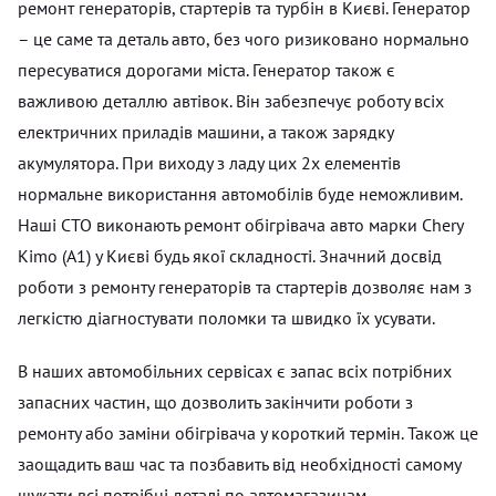
ремонт генераторів, стартерів та турбін в Києві. Генератор
– це саме та деталь авто, без чого ризиковано нормально
пересуватися дорогами міста. Генератор також є
важливою деталлю автівок. Він забезпечує роботу всіх
електричних приладів машини, а також зарядку
акумулятора. При виходу з ладу цих 2х елементів
нормальне використання автомобілів буде неможливим.
Наші СТО виконають ремонт обігрівача авто марки Chery
Kimo (A1) у Києві будь якої складності. Значний досвід
роботи з ремонту генераторів та стартерів дозволяє нам з
легкістю діагностувати поломки та швидко їх усувати.
В наших автомобільних сервісах є запас всіх потрібних
запасних частин, що дозволить закінчити роботи з
ремонту або заміни обігрівача у короткий термін. Також це
заощадить ваш час та позбавить від необхідності самому
шукати всі потрібні деталі по автомагазинам.