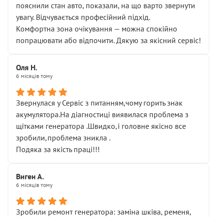
пояснили стан авто, показали, на що варто звернути
увагу. Відчувається професійний підхід.
Комфортна зона очікування — можна спокійно
попрацювати або відпочити. Дякую за якісний сервіс!
Оля Н.
6 місяців тому
Звернулася у Сервіс з питанням,чому горить знак
акумулятора.На діагностиці виявилася проблема з
щітками генератора .Швидко,і головне якісно все
зробили,проблема зникла .
Подяка за якість праці!!!
Виген А.
6 місяців тому
Зробили ремонт генератора: заміна шківа, ременя,