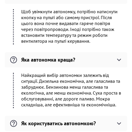
Щоб увімкнути автономку, потрібно натиснути
кнопку на пульті або самому пристрої. Після
цього вона почне видавати гаряче повітря
через повітропроводи. Іноді потрібно також
встановити температуру та режим роботи
вентилятора на пульті керування.
Яка автономка краща?
Найкращий вибір автономки залежить від
ситуації. Дизельна економічна, але галаслива та
забруднює. Бензинова менш галаслива та
екологічна, але менш економічна. Суха проста в
обслуговуванні, але дороге паливо. Мокра
складніша, але ефективніша та економічніша.
Як користуватись автономкою?