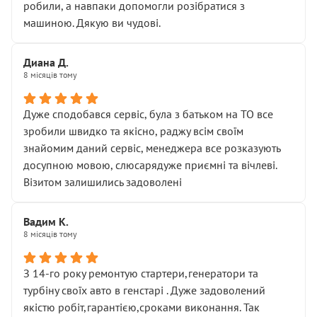
робили, а навпаки допомогли розібратися з
машиною. Дякую ви чудові.
Диана Д.
8 місяців тому
Дуже сподобався сервіс, була з батьком на ТО все
зробили швидко та якісно, раджу всім своїм
знайомим даний сервіс, менеджера все розказують
досупною мовою, слюсарядуже приємні та вічлеві.
Візитом залишились задоволені
Вадим К.
8 місяців тому
З 14-го року ремонтую стартери,генератори та
турбіну своїх авто в генстарі . Дуже задоволений
якістю робіт,гарантією,сроками виконання. Так