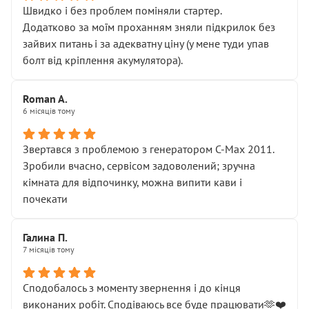
Швидко і без проблем поміняли стартер.
Додатково за моїм проханням зняли підкрилок без
зайвих питань і за адекватну ціну (у мене туди упав
болт від кріплення акумулятора).
Roman A.
6 місяців тому
Звертався з проблемою з генератором C-Max 2011.
Зробили вчасно, сервісом задоволений; зручна
кімната для відпочинку, можна випити кави і
почекати
Галина П.
7 місяців тому
Сподобалось з моменту звернення і до кінця
виконаних робіт. Сподіваюсь все буде працювати🫶❤️