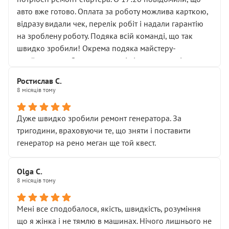
відкручували”, і попросили не хвилюватися. ( надіюсь
авто вже готово. Оплата за роботу можлива карткою,
новий власник, не застяг в полі))
відразу видали чек, перелік робіт і надали гарантію
Але після нинішнього візиту такі дрібниці вже не
на зроблену роботу. Подяка всій команді, що так
здаються дрібницями.
швидко зробили! Окрема подяка майстеру-
Я — клієнт, який працює на довірі, і саме її цей сервіс
приймальнику Олександру: всі чітко та по суті.
серйозно підірвав.
Молодці! Однозначно буду радити своїм знайомим
Хотілося б більше:
Ростислав С.
звертатися до цього автосервісу.
8 місяців тому
• належної уваги до авто
• прозорості в роботах і рахунках
• реальної діагностики, а не формального
Дуже швидко зробили ремонт генератора. За
“подивились і поїхав”
тригодини, враховуючи те, що зняти і поставити
На жаль, складається враження, що сервіс працює не
генератор на рено меган ще той квест.
на якість, а “аби швидше і дорожче”. Саме це і псує
загальне враження та бажання повертатися.
Olga С.
Стосовно комунікації - все добре
8 місяців тому
Мені все сподобалося, якість, швидкість, розуміння
що я жінка і не тямлю в машинах. Нічого лишнього не