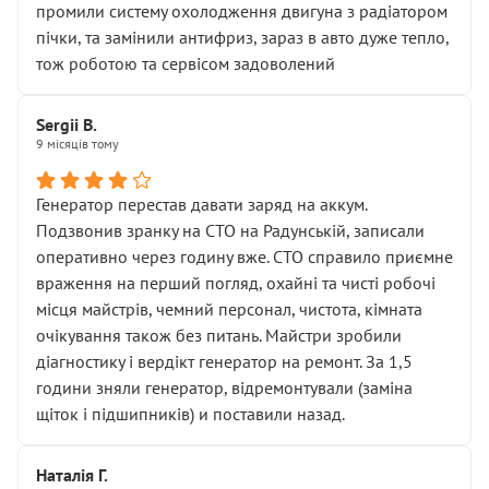
промили систему охолодження двигуна з радіатором
пічки, та замінили антифриз, зараз в авто дуже тепло,
тож роботою та сервісом задоволений
Sergii B.
9 місяців тому
Генератор перестав давати заряд на аккум.
Подзвонив зранку на СТО на Радунській, записали
оперативно через годину вже. СТО справило приємне
враження на перший погляд, охайні та чисті робочі
місця майстрів, чемний персонал, чистота, кімната
очікування також без питань. Майстри зробили
діагностику і вердікт генератор на ремонт. За 1,5
години зняли генератор, відремонтували (заміна
щіток і підшипників) и поставили назад.
Наталія Г.