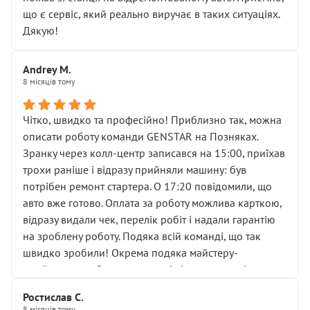
мені заявили, що бачок гальмівної рідини потрібно
що є сервіс, який реально виручає в таких ситуаціях.
міняти разом із головним гальмівним циліндром у
Дякую!
зборі.
Для людини, яка хоча б трохи розуміється на техніці,
Andrey M.
це звучить як мінімум непрофесійно, а як максимум —
8 місяців тому
спроба продати дорогий вузол замість елементарних
ущільнювачів.
Чітко, швидко та професійно! Приблизно так, можна
Що прикро — це не перший мій візит. Раніше міняв у
описати роботу команди GENSTAR на Позняках.
вас стартер, і тоді сервіс наче справив хороше
Зранку через колл-центр записався на 15:00, приїхав
враження. Але згодом знайшов декілька гайок під
трохи раніше і відразу прийняли машину: був
лобовим склом. Мені пояснили, що це “старі гайки, які
потрібен ремонт стартера. О 17:20 повідомили, що
відкручували”, і попросили не хвилюватися. ( надіюсь
авто вже готово. Оплата за роботу можлива карткою,
новий власник, не застяг в полі))
відразу видали чек, перелік робіт і надали гарантію
Але після нинішнього візиту такі дрібниці вже не
на зроблену роботу. Подяка всій команді, що так
здаються дрібницями.
швидко зробили! Окрема подяка майстеру-
Я — клієнт, який працює на довірі, і саме її цей сервіс
приймальнику Олександру: всі чітко та по суті.
серйозно підірвав.
Молодці! Однозначно буду радити своїм знайомим
Хотілося б більше:
Ростислав С.
звертатися до цього автосервісу.
8 місяців тому