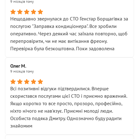
9 місяців тому
Нещодавно звернулася до СТО Генстар Борщагівка за
послугою "Заправка кондиціонера". Все зробили
оперативно. Через деякий час заїхала повторно, щоб
перепровірити, чи не має витікання фреону.
Перевірка була безкоштовна. Поки задоволена
Олег М.
9 місяців тому
Всі позитивні відгуки підтвердилися. Вперше
скористався послугами цієї СТО і приємно вражений.
Якщо коротко то все просто, прозоро, професійно,
ніхто нічого не нав'язує. Приємні молоді люди.
Особиста подяка Дмитру. Однозначно буду радити
знайомим