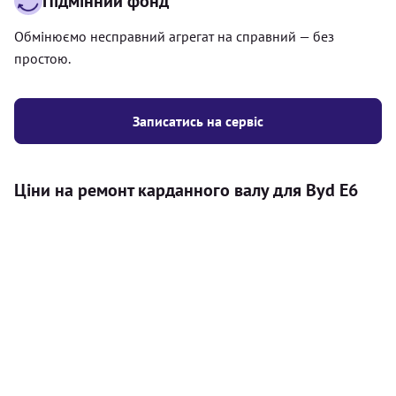
Підмінний фонд
Обмінюємо несправний агрегат на справний — без
простою.
Записатись на сервіс
Ціни на ремонт карданного валу для Byd E6
Послуга
Ціна
Карданний вал
Діагностика карданного валу на авто (
500
візуальний огляд, перевірка люфтів та стану
грн
всіх доступних елементів)