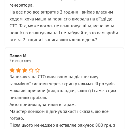
генератора.
На все про все витратив 2 години і виїхав власним
ходом, хоча машина повністю вмерала на вʼїзді до
СТО. Так, може когось не влаштовує ціна, мене вона
повністю влаштувала та і не забувайте, хто вам зроби
все за 2 години і записавшись день в день?
Павел М.
7 місяців тому
Записався на СТО виключно на діагностику
гальмівної системи через скрип у гальмах. Я розумів
можливі причини (пил, колодки, захист) і саме з цим
питанням приїхав.
Авто прийняли, загнали в гараж.
Майстер ломіком підігнув захист і сказав, що все
готово.
Після цього менеджер виставляє рахунок 800 грн, з