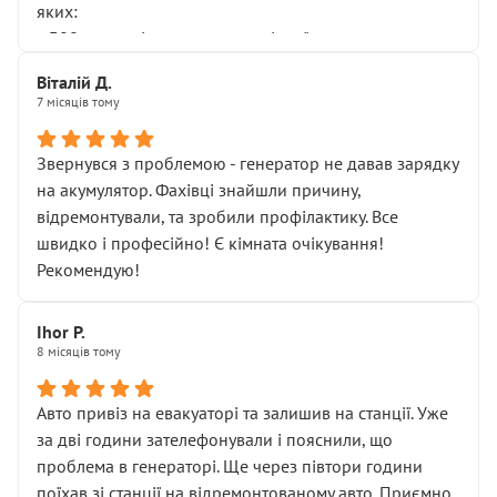
яких:
• 300 грн — діагностика гальмівної системи
• 500 грн — діагностика ходової, яку я НЕ замовляв і
Віталій Д.
НЕ погоджував
7 місяців тому
Я оплатив, але одразу звернув увагу, що це нав’язана
послуга. Тим більше, я був поруч і жодної реальної
Звернувся з проблемою - генератор не давав зарядку
діагностики ходової не проводилось. Після
на акумулятор. Фахівці знайшли причину,
зауваження гроші за цю “послугу” повернули, що
відремонтували, та зробили профілактику. Все
лише підтвердило мою правоту.
швидко і професійно! Є кімната очікування!
Але головне — я виїжджаю з боксу, і скрип у гальмах
Рекомендую!
залишився таким самим, як і був. Тобто оплачена
“діагностика гальм” фактично нічого не дала.
Далі ситуація тільки погіршилась:
Ihor P.
8 місяців тому
• сказали, що тепер “потрібно знімати колеса”
• що біля авто стояти вже не можна
• почали озвучувати купу додаткових робіт без
Авто привіз на евакуаторі та залишив на станції. Уже
чіткого пояснення
за дві години зателефонували і пояснили, що
( ну все зняли та доробили) дякую!
проблема в генераторі. Ще через півтори години
Окремий момент, який виглядає абсурдно:
поїхав зі станції на відремонтованому авто. Приємно,