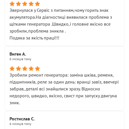
Звернулася у Сервіс з питанням,чому горить знак
акумулятора.На діагностиці виявилася проблема з
щітками генератора .Швидко,і головне якісно все
зробили,проблема зникла .
Подяка за якість праці!!!
Виген А.
6 місяців тому
Зробили ремонт генератора: заміна шківа, ременя,
підшипників, реле за один день: вранці завіз, ввечері
забрав, деталі всі знайшлися зразу. Відносно
недорого, швидко, якісно, свист при запуску двигуна
зник.
Ростислав С.
6 місяців тому