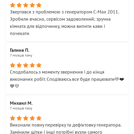
Звертався з проблемою з генератором C-Max 2011.
Зробили вчасно, сервісом задоволений; зручна
кімната для відпочинку, можна випити кави і
почекати
Галина П.
7 місяців тому
Сподобалось з моменту звернення і до кінця
виконаних робіт. Сподіваюсь все буде працювати🫶❤️
💙💛
Михаил М.
7 місяців тому
Виконали повну перевірку та дефіктовку генератора.
Замінили щітки і інші потрібні вузли самого