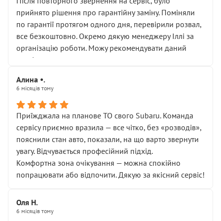
Після повторного звернення на сервіс, було
прийнято рішення про гарантійну заміну. Поміняли
по гарантії протягом одного дня, перевірили розвал,
все безкоштовно. Окремо дякую менеджеру Іллі за
організацію роботи. Можу рекомендувати даний
сервіс.
Алина •.
6 місяців тому
Приїжджала на планове ТО свого Subaru. Команда
сервісу приємно вразила — все чітко, без «розводів»,
пояснили стан авто, показали, на що варто звернути
увагу. Відчувається професійний підхід.
Комфортна зона очікування — можна спокійно
попрацювати або відпочити. Дякую за якісний сервіс!
Оля Н.
6 місяців тому