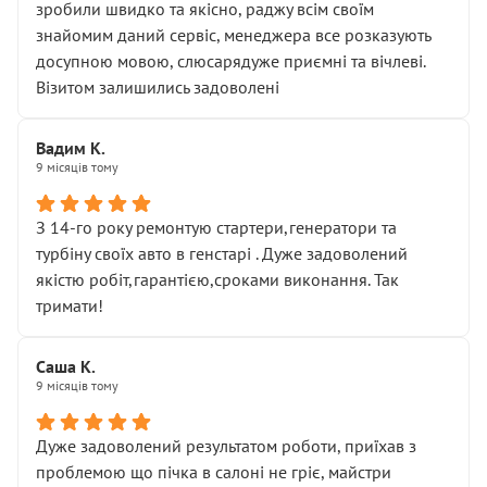
зробили швидко та якісно, раджу всім своїм
знайомим даний сервіс, менеджера все розказують
досупною мовою, слюсарядуже приємні та вічлеві.
Візитом залишились задоволені
Вадим К.
9 місяців тому
З 14-го року ремонтую стартери,генератори та
турбіну своїх авто в генстарі . Дуже задоволений
якістю робіт,гарантією,сроками виконання. Так
тримати!
Саша К.
9 місяців тому
Дуже задоволений результатом роботи, приїхав з
проблемою що пічка в салоні не гріє, майстри