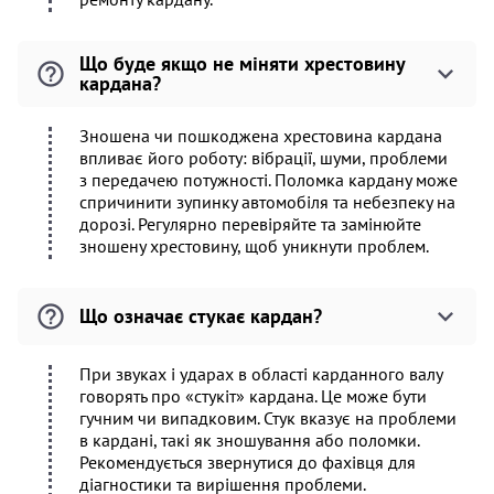
Що буде якщо не міняти хрестовину
кардана?
Зношена чи пошкоджена хрестовина кардана
впливає його роботу: вібрації, шуми, проблеми
з передачею потужності. Поломка кардану може
спричинити зупинку автомобіля та небезпеку на
дорозі. Регулярно перевіряйте та замінюйте
зношену хрестовину, щоб уникнути проблем.
Що означає стукає кардан?
При звуках і ударах в області карданного валу
говорять про «стукіт» кардана. Це може бути
гучним чи випадковим. Стук вказує на проблеми
в кардані, такі як зношування або поломки.
Рекомендується звернутися до фахівця для
діагностики та вирішення проблеми.