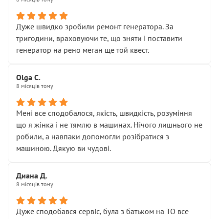
• належної уваги до авто
• прозорості в роботах і рахунках
• реальної діагностики, а не формального
Дуже швидко зробили ремонт генератора. За
“подивились і поїхав”
тригодини, враховуючи те, що зняти і поставити
На жаль, складається враження, що сервіс працює не
генератор на рено меган ще той квест.
на якість, а “аби швидше і дорожче”. Саме це і псує
загальне враження та бажання повертатися.
Olga С.
Стосовно комунікації - все добре
8 місяців тому
Мені все сподобалося, якість, швидкість, розуміння
що я жінка і не тямлю в машинах. Нічого лишнього не
робили, а навпаки допомогли розібратися з
машиною. Дякую ви чудові.
Диана Д.
8 місяців тому
Дуже сподобався сервіс, була з батьком на ТО все