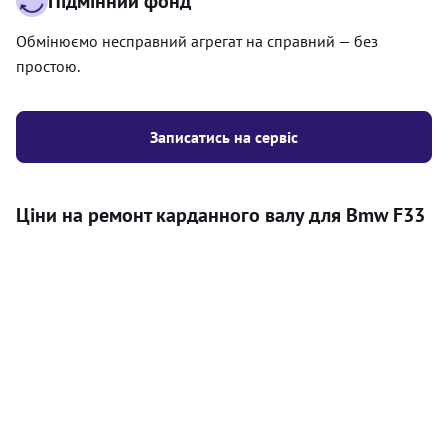
Підмінний фонд
Обмінюємо несправний агрегат на справний — без
простою.
Записатись на сервіс
Ціни на ремонт карданного валу для Bmw F33
Послуга
Ціна
Карданний вал
Діагностика карданного валу на авто (
500
візуальний огляд, перевірка люфтів та стану
грн
всіх доступних елементів)