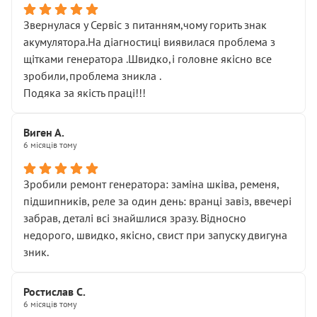
Звернулася у Сервіс з питанням,чому горить знак
акумулятора.На діагностиці виявилася проблема з
щітками генератора .Швидко,і головне якісно все
зробили,проблема зникла .
Подяка за якість праці!!!
Виген А.
6 місяців тому
Зробили ремонт генератора: заміна шківа, ременя,
підшипників, реле за один день: вранці завіз, ввечері
забрав, деталі всі знайшлися зразу. Відносно
недорого, швидко, якісно, свист при запуску двигуна
зник.
Ростислав С.
6 місяців тому