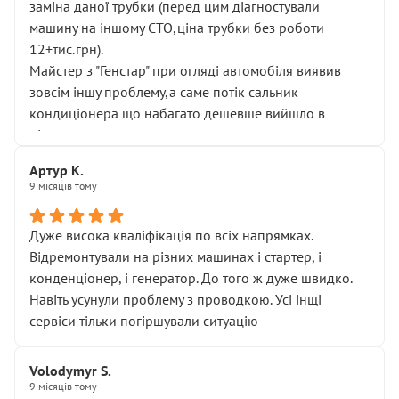
заміна даної трубки (перед цим діагностували
машину на іншому СТО,ціна трубки без роботи
12+тис.грн).
Майстер з "Генстар" при огляді автомобіля виявив
зовсім іншу проблему,а саме потік сальник
кондиціонера що набагато дешевше вийшло в
підсумку.
Дуже дякую за швидкий і професійний ремонт!
Артур К.
9 місяців тому
Дуже висока кваліфікація по всіх напрямках.
Відремонтували на різних машинах і стартер, і
конденціонер, і генератор. До того ж дуже швидко.
Навіть усунули проблему з проводкою. Усі інщі
сервіси тільки погіршували ситуацію
Volodymyr S.
9 місяців тому