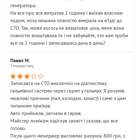
генератора.
На все про все витратив 2 години і виїхав власним
ходом, хоча машина повністю вмерала на вʼїзді до
СТО. Так, може когось не влаштовує ціна, мене вона
повністю влаштувала та і не забувайте, хто вам зроби
все за 2 години і записавшись день в день?
Павел М.
7 місяців тому
Записався на СТО виключно на діагностику
гальмівної системи через скрип у гальмах. Я розумів
можливі причини (пил, колодки, захист) і саме з цим
питанням приїхав.
Авто прийняли, загнали в гараж.
Майстер ломіком підігнув захист і сказав, що все
готово.
Після цього менеджер виставляє рахунок 800 грн, з