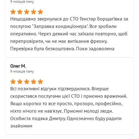
9 місяців тому
Нещодавно звернулася до СТО Генстар Борщагівка за
послугою "Заправка кондиціонера". Все зробили
оперативно. Через деякий час заїхала повторно, щоб
перепровірити, чи не має витікання фреону.
Перевірка була безкоштовна. Поки задоволена
Олег М.
9 місяців тому
Всі позитивні відгуки підтвердилися. Вперше
скористався послугами цієї СТО і приємно вражений.
Якщо коротко то все просто, прозоро, професійно,
ніхто нічого не нав'язує. Приємні молоді люди.
Особиста подяка Дмитру. Однозначно буду радити
знайомим