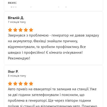
яких:
• 300 грн — діагностика гальмівної системи
• 500 грн — діагностика ходової, яку я НЕ замовляв і
Віталій Д.
НЕ погоджував
7 місяців тому
Я оплатив, але одразу звернув увагу, що це нав’язана
послуга. Тим більше, я був поруч і жодної реальної
Звернувся з проблемою - генератор не давав зарядку
діагностики ходової не проводилось. Після
на акумулятор. Фахівці знайшли причину,
зауваження гроші за цю “послугу” повернули, що
відремонтували, та зробили профілактику. Все
лише підтвердило мою правоту.
швидко і професійно! Є кімната очікування!
Але головне — я виїжджаю з боксу, і скрип у гальмах
Рекомендую!
залишився таким самим, як і був. Тобто оплачена
“діагностика гальм” фактично нічого не дала.
Далі ситуація тільки погіршилась:
Ihor P.
8 місяців тому
• сказали, що тепер “потрібно знімати колеса”
• що біля авто стояти вже не можна
• почали озвучувати купу додаткових робіт без
Авто привіз на евакуаторі та залишив на станції. Уже
чіткого пояснення
за дві години зателефонували і пояснили, що
( ну все зняли та доробили) дякую!
проблема в генераторі. Ще через півтори години
Окремий момент, який виглядає абсурдно:
поїхав зі станції на відремонтованому авто. Приємно,