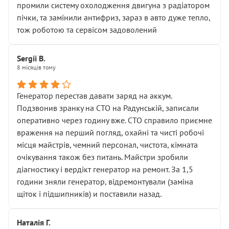
промили систему охолодження двигуна з радіатором
пічки, та замінили антифриз, зараз в авто дуже тепло,
тож роботою та сервісом задоволений
Sergii B.
8 місяців тому
Генератор перестав давати заряд на аккум.
Подзвонив зранку на СТО на Радунській, записали
оперативно через годину вже. СТО справило приємне
враження на перший погляд, охайні та чисті робочі
місця майстрів, чемний персонал, чистота, кімната
очікування також без питань. Майстри зробили
діагностику і вердікт генератор на ремонт. За 1,5
години зняли генератор, відремонтували (заміна
щіток і підшипників) и поставили назад.
Наталія Г.