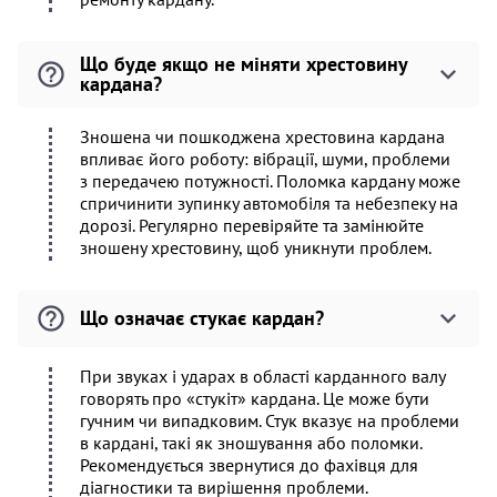
Що буде якщо не міняти хрестовину
кардана?
Зношена чи пошкоджена хрестовина кардана
впливає його роботу: вібрації, шуми, проблеми
з передачею потужності. Поломка кардану може
спричинити зупинку автомобіля та небезпеку на
дорозі. Регулярно перевіряйте та замінюйте
зношену хрестовину, щоб уникнути проблем.
Що означає стукає кардан?
При звуках і ударах в області карданного валу
говорять про «стукіт» кардана. Це може бути
гучним чи випадковим. Стук вказує на проблеми
в кардані, такі як зношування або поломки.
Рекомендується звернутися до фахівця для
діагностики та вирішення проблеми.