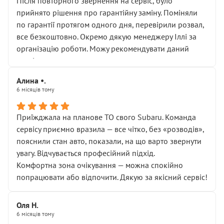
Після повторного звернення на сервіс, було
прийнято рішення про гарантійну заміну. Поміняли
по гарантії протягом одного дня, перевірили розвал,
все безкоштовно. Окремо дякую менеджеру Іллі за
організацію роботи. Можу рекомендувати даний
сервіс.
Алина •.
6 місяців тому
Приїжджала на планове ТО свого Subaru. Команда
сервісу приємно вразила — все чітко, без «розводів»,
пояснили стан авто, показали, на що варто звернути
увагу. Відчувається професійний підхід.
Комфортна зона очікування — можна спокійно
попрацювати або відпочити. Дякую за якісний сервіс!
Оля Н.
6 місяців тому