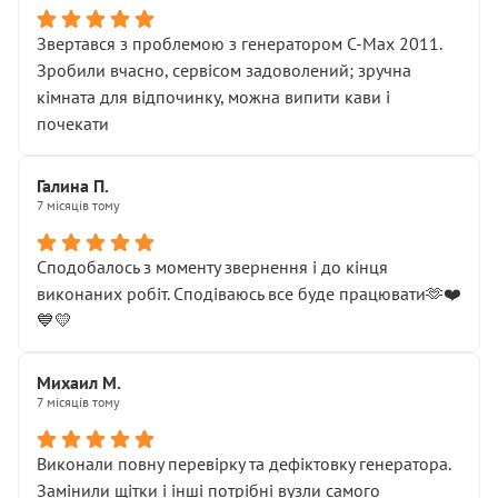
Звертався з проблемою з генератором C-Max 2011.
Зробили вчасно, сервісом задоволений; зручна
кімната для відпочинку, можна випити кави і
почекати
Галина П.
7 місяців тому
Сподобалось з моменту звернення і до кінця
виконаних робіт. Сподіваюсь все буде працювати🫶❤️
💙💛
Михаил М.
7 місяців тому
Виконали повну перевірку та дефіктовку генератора.
Замінили щітки і інші потрібні вузли самого