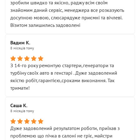
зробили швидко та якісно, раджу всім своїм
знайомим даний сервіс, менеджера все розказують
досупною мовою, слюсарядуже приємні та вічлеві.
Візитом залишились задоволені
Вадим К.
8 місяців тому
З 14-го року ремонтую стартери,генератори та
турбіну своїх авто в генстарі . Дуже задоволений
якістю робіт,гарантією,сроками виконання. Так
тримати!
Саша К.
8 місяців тому
Дуже задоволений результатом роботи, приїхав з
проблемою що пічка в салоні не гріє, майстри