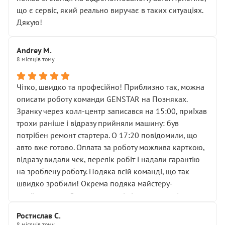
мені заявили, що бачок гальмівної рідини потрібно
що є сервіс, який реально виручає в таких ситуаціях.
міняти разом із головним гальмівним циліндром у
Дякую!
зборі.
Для людини, яка хоча б трохи розуміється на техніці,
Andrey M.
це звучить як мінімум непрофесійно, а як максимум —
8 місяців тому
спроба продати дорогий вузол замість елементарних
ущільнювачів.
Чітко, швидко та професійно! Приблизно так, можна
Що прикро — це не перший мій візит. Раніше міняв у
описати роботу команди GENSTAR на Позняках.
вас стартер, і тоді сервіс наче справив хороше
Зранку через колл-центр записався на 15:00, приїхав
враження. Але згодом знайшов декілька гайок під
трохи раніше і відразу прийняли машину: був
лобовим склом. Мені пояснили, що це “старі гайки, які
потрібен ремонт стартера. О 17:20 повідомили, що
відкручували”, і попросили не хвилюватися. ( надіюсь
авто вже готово. Оплата за роботу можлива карткою,
новий власник, не застяг в полі))
відразу видали чек, перелік робіт і надали гарантію
Але після нинішнього візиту такі дрібниці вже не
на зроблену роботу. Подяка всій команді, що так
здаються дрібницями.
швидко зробили! Окрема подяка майстеру-
Я — клієнт, який працює на довірі, і саме її цей сервіс
приймальнику Олександру: всі чітко та по суті.
серйозно підірвав.
Молодці! Однозначно буду радити своїм знайомим
Хотілося б більше:
Ростислав С.
звертатися до цього автосервісу.
8 місяців тому