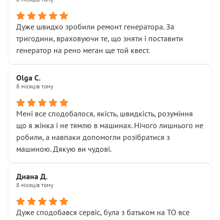
• належної уваги до авто
• прозорості в роботах і рахунках
• реальної діагностики, а не формального
Дуже швидко зробили ремонт генератора. За
“подивились і поїхав”
тригодини, враховуючи те, що зняти і поставити
На жаль, складається враження, що сервіс працює не
генератор на рено меган ще той квест.
на якість, а “аби швидше і дорожче”. Саме це і псує
загальне враження та бажання повертатися.
Olga С.
Стосовно комунікації - все добре
8 місяців тому
Мені все сподобалося, якість, швидкість, розуміння
що я жінка і не тямлю в машинах. Нічого лишнього не
робили, а навпаки допомогли розібратися з
машиною. Дякую ви чудові.
Диана Д.
8 місяців тому
Дуже сподобався сервіс, була з батьком на ТО все