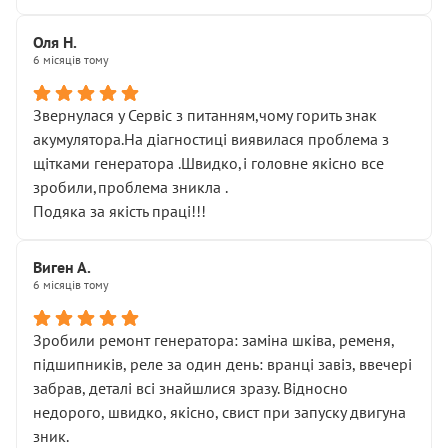
Оля Н.
6 місяців тому
Звернулася у Сервіс з питанням,чому горить знак
акумулятора.На діагностиці виявилася проблема з
щітками генератора .Швидко,і головне якісно все
зробили,проблема зникла .
Подяка за якість праці!!!
Виген А.
6 місяців тому
Зробили ремонт генератора: заміна шківа, ременя,
підшипників, реле за один день: вранці завіз, ввечері
забрав, деталі всі знайшлися зразу. Відносно
недорого, швидко, якісно, свист при запуску двигуна
зник.