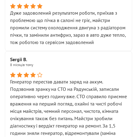
Дуже задоволений результатом роботи, приїхав з
проблемою що пічка в салоні не гріє, майстри
промили систему охолодження двигуна з радіатором
пічки, та замінили антифриз, зараз в авто дуже тепло,
тож роботою та сервісом задоволений
Sergii B.
8 місяців тому
Генератор перестав давати заряд на аккум.
Подзвонив зранку на СТО на Радунській, записали
оперативно через годину вже. СТО справило приємне
враження на перший погляд, охайні та чисті робочі
місця майстрів, чемний персонал, чистота, кімната
очікування також без питань. Майстри зробили
діагностику і вердікт генератор на ремонт. За 1,5
години зняли генератор, відремонтували (заміна