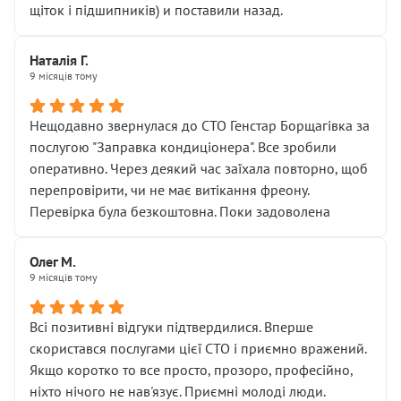
щіток і підшипників) и поставили назад.
Наталія Г.
9 місяців тому
Нещодавно звернулася до СТО Генстар Борщагівка за
послугою "Заправка кондиціонера". Все зробили
оперативно. Через деякий час заїхала повторно, щоб
перепровірити, чи не має витікання фреону.
Перевірка була безкоштовна. Поки задоволена
Олег М.
9 місяців тому
Всі позитивні відгуки підтвердилися. Вперше
скористався послугами цієї СТО і приємно вражений.
Якщо коротко то все просто, прозоро, професійно,
ніхто нічого не нав'язує. Приємні молоді люди.