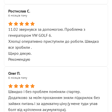
Ростислав С.
6 місяців тому
11.02 звернувся за допомогою. Проблема з
генератором VW GOLF 6.
Хлопці оперативно приступили до роботи. Швидко
все зробили .
Щиро дякую.
Рекомендую
Олег П.
6 місяців тому
Швидко і без проблем поміняли стартер.
Додатково за моїм проханням зняли підкрилок без
зайвих питань і за адекватну ціну (у мене туди упав
болт від кріплення акумулятора).