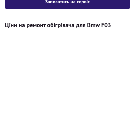
Записатись на сервіс
Ціни на ремонт обігрівача для Bmw F03
Послуга
Ціна
Автономний обігрівач
Безкоштовний розрахунок ціни
Безкоштовно
установки автономного обігрівача
Встановлення повітряного
8000
грн
автономного опалювача
Встановлення рідинного
10000
грн
автономного опалювача