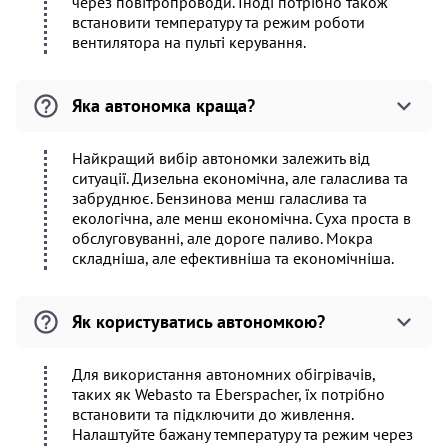
через повітропроводи. Іноді потрібно також
встановити температуру та режим роботи
вентилятора на пульті керування.
Яка автономка краща?
Найкращий вибір автономки залежить від
ситуації. Дизельна економічна, але галаслива та
забруднює. Бензинова менш галаслива та
екологічна, але менш економічна. Суха проста в
обслуговуванні, але дороге паливо. Мокра
складніша, але ефективніша та економічніша.
Як користуватись автономкою?
Для використання автономних обігрівачів,
таких як Webasto та Eberspacher, їх потрібно
встановити та підключити до живлення.
Налаштуйте бажану температуру та режим через