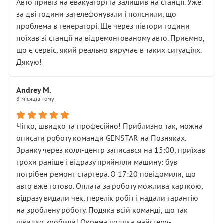
• почали озвучувати купу додаткових робіт без
Авто привіз на евакуаторі та залишив на станції. Уже
чіткого пояснення
за дві години зателефонували і пояснили, що
( ну все зняли та доробили) дякую!
проблема в генераторі. Ще через півтори години
Окремий момент, який виглядає абсурдно:
поїхав зі станції на відремонтованому авто. Приємно,
мені заявили, що бачок гальмівної рідини потрібно
що є сервіс, який реально виручає в таких ситуаціях.
міняти разом із головним гальмівним циліндром у
Дякую!
зборі.
Для людини, яка хоча б трохи розуміється на техніці,
Andrey M.
це звучить як мінімум непрофесійно, а як максимум —
8 місяців тому
спроба продати дорогий вузол замість елементарних
ущільнювачів.
Чітко, швидко та професійно! Приблизно так, можна
Що прикро — це не перший мій візит. Раніше міняв у
описати роботу команди GENSTAR на Позняках.
вас стартер, і тоді сервіс наче справив хороше
Зранку через колл-центр записався на 15:00, приїхав
враження. Але згодом знайшов декілька гайок під
трохи раніше і відразу прийняли машину: був
лобовим склом. Мені пояснили, що це “старі гайки, які
потрібен ремонт стартера. О 17:20 повідомили, що
відкручували”, і попросили не хвилюватися. ( надіюсь
авто вже готово. Оплата за роботу можлива карткою,
новий власник, не застяг в полі))
відразу видали чек, перелік робіт і надали гарантію
Але після нинішнього візиту такі дрібниці вже не
на зроблену роботу. Подяка всій команді, що так
здаються дрібницями.
швидко зробили! Окрема подяка майстеру-