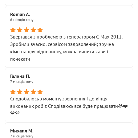
Roman A.
6 місяців тому
Звертався з проблемою з генератором C-Max 2011.
Зробили вчасно, сервісом задоволений; зручна
кімната для відпочинку, можна випити кави і
почекати
Галина П.
7 місяців тому
Сподобалось з моменту звернення і до кінця
виконаних робіт. Сподіваюсь все буде працювати🫶❤️
💙💛
Михаил М.
7 місяців тому