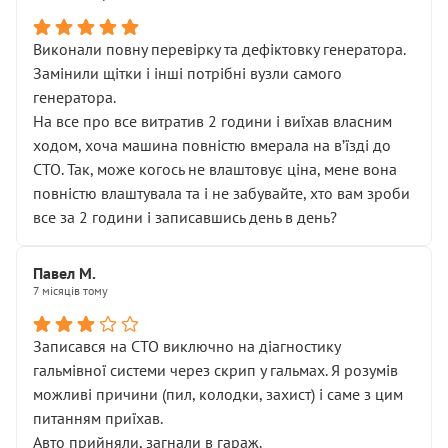
Виконали повну перевірку та дефіктовку генератора.
Замінили щітки і інші потрібні вузли самого
генератора.
На все про все витратив 2 години і виїхав власним
ходом, хоча машина повністю вмерала на вʼїзді до
СТО. Так, може когось не влаштовує ціна, мене вона
повністю влаштувала та і не забувайте, хто вам зроби
все за 2 години і записавшись день в день?
Павел М.
7 місяців тому
Записався на СТО виключно на діагностику
гальмівної системи через скрип у гальмах. Я розумів
можливі причини (пил, колодки, захист) і саме з цим
питанням приїхав.
Авто прийняли, загнали в гараж.