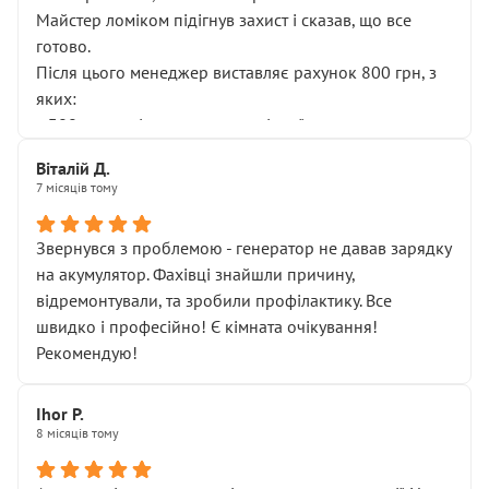
Майстер ломіком підігнув захист і сказав, що все
готово.
Після цього менеджер виставляє рахунок 800 грн, з
яких:
• 300 грн — діагностика гальмівної системи
• 500 грн — діагностика ходової, яку я НЕ замовляв і
Віталій Д.
НЕ погоджував
7 місяців тому
Я оплатив, але одразу звернув увагу, що це нав’язана
послуга. Тим більше, я був поруч і жодної реальної
Звернувся з проблемою - генератор не давав зарядку
діагностики ходової не проводилось. Після
на акумулятор. Фахівці знайшли причину,
зауваження гроші за цю “послугу” повернули, що
відремонтували, та зробили профілактику. Все
лише підтвердило мою правоту.
швидко і професійно! Є кімната очікування!
Але головне — я виїжджаю з боксу, і скрип у гальмах
Рекомендую!
залишився таким самим, як і був. Тобто оплачена
“діагностика гальм” фактично нічого не дала.
Далі ситуація тільки погіршилась:
Ihor P.
8 місяців тому
• сказали, що тепер “потрібно знімати колеса”
• що біля авто стояти вже не можна