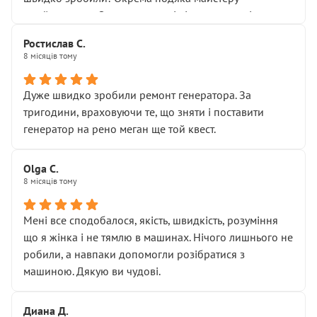
Я — клієнт, який працює на довірі, і саме її цей сервіс
приймальнику Олександру: всі чітко та по суті.
серйозно підірвав.
Молодці! Однозначно буду радити своїм знайомим
Хотілося б більше:
Ростислав С.
звертатися до цього автосервісу.
8 місяців тому
• належної уваги до авто
• прозорості в роботах і рахунках
• реальної діагностики, а не формального
Дуже швидко зробили ремонт генератора. За
“подивились і поїхав”
тригодини, враховуючи те, що зняти і поставити
На жаль, складається враження, що сервіс працює не
генератор на рено меган ще той квест.
на якість, а “аби швидше і дорожче”. Саме це і псує
загальне враження та бажання повертатися.
Olga С.
Стосовно комунікації - все добре
8 місяців тому
Мені все сподобалося, якість, швидкість, розуміння
що я жінка і не тямлю в машинах. Нічого лишнього не
робили, а навпаки допомогли розібратися з
машиною. Дякую ви чудові.
Диана Д.