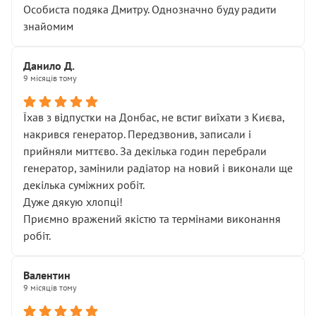
Особиста подяка Дмитру. Однозначно буду радити
знайомим
Данило Д.
9 місяців тому
Їхав з відпустки на Донбас, не встиг виїхати з Києва,
накрився генератор. Передзвонив, записали і
прийняли миттєво. За декілька годин перебрали
генератор, замінили радіатор на новий і виконали ще
декілька суміжних робіт.
Дуже дякую хлопці!
Приємно вражений якістю та термінами виконання
робіт.
Валентин
9 місяців тому