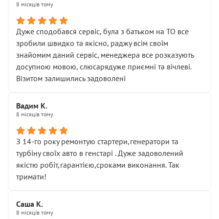
8 місяців тому
Дуже сподобався сервіс, була з батьком на ТО все
зробили швидко та якісно, раджу всім своїм
знайомим даний сервіс, менеджера все розказують
досупною мовою, слюсарядуже приємні та вічлеві.
Візитом залишились задоволені
Вадим К.
8 місяців тому
З 14-го року ремонтую стартери,генератори та
турбіну своїх авто в генстарі . Дуже задоволений
якістю робіт,гарантією,сроками виконання. Так
тримати!
Саша К.
8 місяців тому