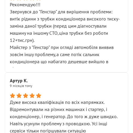
Рекомендую!!!
Звернувся до "Генстар" для вирішення проблеми:
витік рідини з трубки кондиціонера високого тиску-
заміна даної трубки (перед цим діагностували
машину на іншому СТО,ціна трубки без роботи
12+тис.грн).
Майстер з "Генстар" при огляді автомобіля виявив
зовсім іншу проблему,а саме потік сальник
кондиціонера що набагато дешевше вийшло в
підсумку.
Дуже дякую за швидкий і професійний ремонт!
Артур К.
9 місяців тому
Дуже висока кваліфікація по всіх напрямках.
Відремонтували на різних машинах і стартер, і
конденціонер, і генератор. До того ж дуже швидко.
Навіть усунули проблему з проводкою. Усі інщі
сервіси тільки погіршували ситуацію