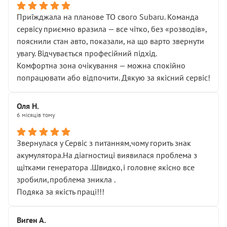
Приїжджала на планове ТО свого Subaru. Команда
сервісу приємно вразила — все чітко, без «розводів»,
пояснили стан авто, показали, на що варто звернути
увагу. Відчувається професійний підхід.
Комфортна зона очікування — можна спокійно
попрацювати або відпочити. Дякую за якісний сервіс!
Оля Н.
6 місяців тому
Звернулася у Сервіс з питанням,чому горить знак
акумулятора.На діагностиці виявилася проблема з
щітками генератора .Швидко,і головне якісно все
зробили,проблема зникла .
Подяка за якість праці!!!
Виген А.