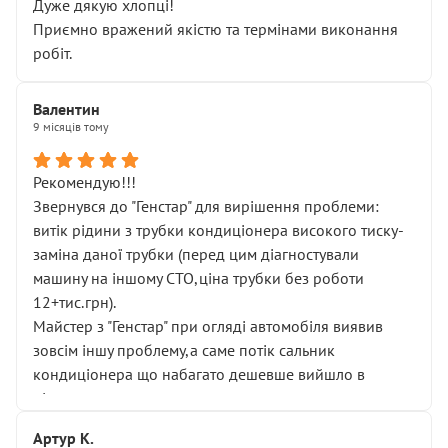
Дуже дякую хлопці!
Приємно вражений якістю та термінами виконання
робіт.
Валентин
9 місяців тому
Рекомендую!!!
Звернувся до "Генстар" для вирішення проблеми:
витік рідини з трубки кондиціонера високого тиску-
заміна даної трубки (перед цим діагностували
машину на іншому СТО,ціна трубки без роботи
12+тис.грн).
Майстер з "Генстар" при огляді автомобіля виявив
зовсім іншу проблему,а саме потік сальник
кондиціонера що набагато дешевше вийшло в
підсумку.
Дуже дякую за швидкий і професійний ремонт!
Артур К.