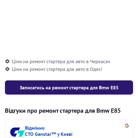
заміна роликів, заміна пружин, шліфування
шийки шестерні)
Відновлення бендикса стартера з
700
вантажного автомобіля / автобуса /
грн
спецтехніки (розбирання/збирання, заміна
контактної групи, заміна котушки)
Ціни на ремонт стартера для авто в Черкасах
Ціни на ремонт стартера для авто в Одесі
Записатись на ремонт стартера для Bmw E85
Відгуки про ремонт стартера для Bmw E85
Відмінно
СТО Genstar™ у Києві