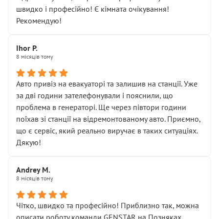
лише підтвердило мою правоту.
швидко і професійно! Є кімната очікування!
Але головне — я виїжджаю з боксу, і скрип у гальмах
Рекомендую!
залишився таким самим, як і був. Тобто оплачена
“діагностика гальм” фактично нічого не дала.
Далі ситуація тільки погіршилась:
Ihor P.
8 місяців тому
• сказали, що тепер “потрібно знімати колеса”
• що біля авто стояти вже не можна
• почали озвучувати купу додаткових робіт без
Авто привіз на евакуаторі та залишив на станції. Уже
чіткого пояснення
за дві години зателефонували і пояснили, що
( ну все зняли та доробили) дякую!
проблема в генераторі. Ще через півтори години
Окремий момент, який виглядає абсурдно:
поїхав зі станції на відремонтованому авто. Приємно,
мені заявили, що бачок гальмівної рідини потрібно
що є сервіс, який реально виручає в таких ситуаціях.
міняти разом із головним гальмівним циліндром у
Дякую!
зборі.
Для людини, яка хоча б трохи розуміється на техніці,
Andrey M.
це звучить як мінімум непрофесійно, а як максимум —
8 місяців тому
спроба продати дорогий вузол замість елементарних
ущільнювачів.
Чітко, швидко та професійно! Приблизно так, можна
Що прикро — це не перший мій візит. Раніше міняв у
описати роботу команди GENSTAR на Позняках.