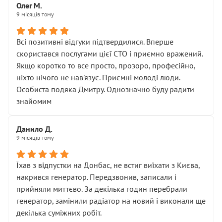
Олег М.
9 місяців тому
Всі позитивні відгуки підтвердилися. Вперше
скористався послугами цієї СТО і приємно вражений.
Якщо коротко то все просто, прозоро, професійно,
ніхто нічого не нав'язує. Приємні молоді люди.
Особиста подяка Дмитру. Однозначно буду радити
знайомим
Данило Д.
9 місяців тому
Їхав з відпустки на Донбас, не встиг виїхати з Києва,
накрився генератор. Передзвонив, записали і
прийняли миттєво. За декілька годин перебрали
генератор, замінили радіатор на новий і виконали ще
декілька суміжних робіт.