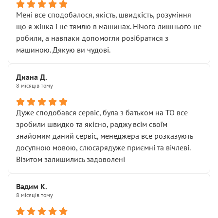
Мені все сподобалося, якість, швидкість, розуміння
що я жінка і не тямлю в машинах. Нічого лишнього не
робили, а навпаки допомогли розібратися з
машиною. Дякую ви чудові.
Диана Д.
8 місяців тому
Дуже сподобався сервіс, була з батьком на ТО все
зробили швидко та якісно, раджу всім своїм
знайомим даний сервіс, менеджера все розказують
досупною мовою, слюсарядуже приємні та вічлеві.
Візитом залишились задоволені
Вадим К.
8 місяців тому