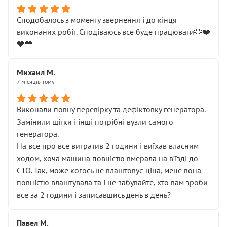
Сподобалось з моменту звернення і до кінця
виконаних робіт. Сподіваюсь все буде працювати🫶❤️
💙💛
Михаил М.
7 місяців тому
Виконали повну перевірку та дефіктовку генератора.
Замінили щітки і інші потрібні вузли самого
генератора.
На все про все витратив 2 години і виїхав власним
ходом, хоча машина повністю вмерала на вʼїзді до
СТО. Так, може когось не влаштовує ціна, мене вона
повністю влаштувала та і не забувайте, хто вам зроби
все за 2 години і записавшись день в день?
Павел М.