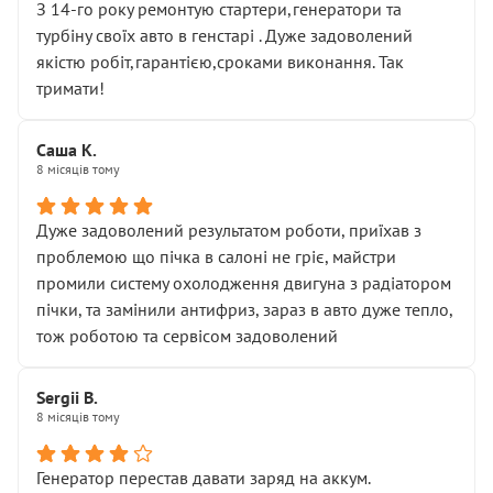
З 14-го року ремонтую стартери,генератори та
турбіну своїх авто в генстарі . Дуже задоволений
якістю робіт,гарантією,сроками виконання. Так
тримати!
Саша К.
8 місяців тому
Дуже задоволений результатом роботи, приїхав з
проблемою що пічка в салоні не гріє, майстри
промили систему охолодження двигуна з радіатором
пічки, та замінили антифриз, зараз в авто дуже тепло,
тож роботою та сервісом задоволений
Sergii B.
8 місяців тому
Генератор перестав давати заряд на аккум.