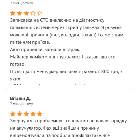
7 місяців тому
Записався на СТО виключно на діагностику
гальмівної системи через скрип у гальмах. Я розумів
можливі причини (пил, колодки, захист) і саме з цим
питанням приїхав.
Авто прийняли, загнали в гараж.
Майстер ломіком підігнув захист і сказав, що все
готово.
Після цього менеджер виставляє рахунок 800 грн, з
яких:
• 300 грн — діагностика гальмівної системи
• 500 грн — діагностика ходової, яку я НЕ замовляв і
Віталій Д.
НЕ погоджував
7 місяців тому
Я оплатив, але одразу звернув увагу, що це нав’язана
послуга. Тим більше, я був поруч і жодної реальної
Звернувся з проблемою - генератор не давав зарядку
діагностики ходової не проводилось. Після
на акумулятор. Фахівці знайшли причину,
зауваження гроші за цю “послугу” повернули, що
відремонтували, та зробили профілактику. Все