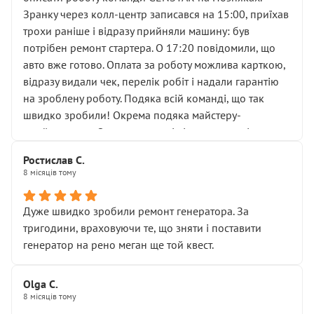
вас стартер, і тоді сервіс наче справив хороше
Зранку через колл-центр записався на 15:00, приїхав
враження. Але згодом знайшов декілька гайок під
трохи раніше і відразу прийняли машину: був
лобовим склом. Мені пояснили, що це “старі гайки, які
потрібен ремонт стартера. О 17:20 повідомили, що
відкручували”, і попросили не хвилюватися. ( надіюсь
авто вже готово. Оплата за роботу можлива карткою,
новий власник, не застяг в полі))
відразу видали чек, перелік робіт і надали гарантію
Але після нинішнього візиту такі дрібниці вже не
на зроблену роботу. Подяка всій команді, що так
здаються дрібницями.
швидко зробили! Окрема подяка майстеру-
Я — клієнт, який працює на довірі, і саме її цей сервіс
приймальнику Олександру: всі чітко та по суті.
серйозно підірвав.
Молодці! Однозначно буду радити своїм знайомим
Хотілося б більше:
Ростислав С.
звертатися до цього автосервісу.
8 місяців тому
• належної уваги до авто
• прозорості в роботах і рахунках
• реальної діагностики, а не формального
Дуже швидко зробили ремонт генератора. За
“подивились і поїхав”
тригодини, враховуючи те, що зняти і поставити
На жаль, складається враження, що сервіс працює не
генератор на рено меган ще той квест.
на якість, а “аби швидше і дорожче”. Саме це і псує
загальне враження та бажання повертатися.
Olga С.
Стосовно комунікації - все добре
8 місяців тому