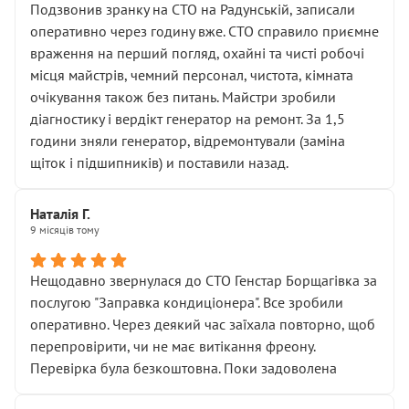
Подзвонив зранку на СТО на Радунській, записали
оперативно через годину вже. СТО справило приємне
враження на перший погляд, охайні та чисті робочі
місця майстрів, чемний персонал, чистота, кімната
очікування також без питань. Майстри зробили
діагностику і вердікт генератор на ремонт. За 1,5
години зняли генератор, відремонтували (заміна
щіток і підшипників) и поставили назад.
Наталія Г.
9 місяців тому
Нещодавно звернулася до СТО Генстар Борщагівка за
послугою "Заправка кондиціонера". Все зробили
оперативно. Через деякий час заїхала повторно, щоб
перепровірити, чи не має витікання фреону.
Перевірка була безкоштовна. Поки задоволена