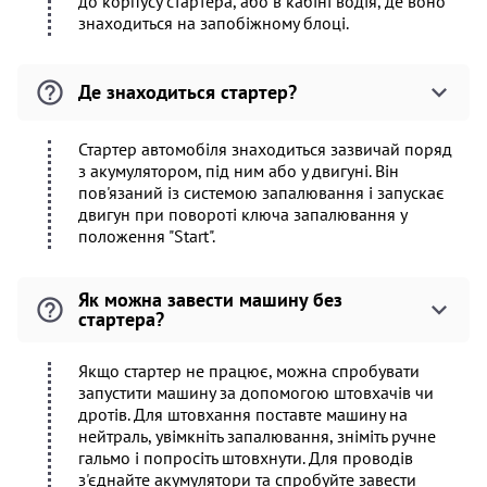
до корпусу стартера, або в кабіні водія, де воно
знаходиться на запобіжному блоці.
Де знаходиться стартер?
Стартер автомобіля знаходиться зазвичай поряд
з акумулятором, під ним або у двигуні. Він
пов'язаний із системою запалювання і запускає
двигун при повороті ключа запалювання у
положення "Start".
Як можна завести машину без
стартера?
Якщо стартер не працює, можна спробувати
запустити машину за допомогою штовхачів чи
дротів. Для штовхання поставте машину на
нейтраль, увімкніть запалювання, зніміть ручне
гальмо і попросіть штовхнути. Для проводів
з'єднайте акумулятори та спробуйте завести