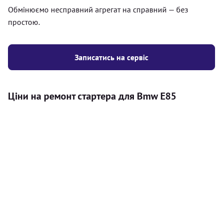
Обмінюємо несправний агрегат на справний — без
простою.
Записатись на сервіс
Ціни на ремонт стартера для Bmw E85
Послуга
Ціна
Стартер
Діагностика стартера на автомобілі
300
(перевірка стану АКБ, перевірка наявності
грн
сторонніх шумів, перевірка напруги на
стартері)