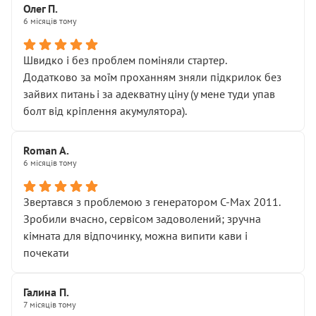
Олег П.
6 місяців тому
Швидко і без проблем поміняли стартер.
Додатково за моїм проханням зняли підкрилок без
зайвих питань і за адекватну ціну (у мене туди упав
болт від кріплення акумулятора).
Roman A.
6 місяців тому
Звертався з проблемою з генератором C-Max 2011.
Зробили вчасно, сервісом задоволений; зручна
кімната для відпочинку, можна випити кави і
почекати
Галина П.
7 місяців тому