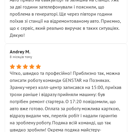
чіткого пояснення
за дві години зателефонували і пояснили, що
( ну все зняли та доробили) дякую!
проблема в генераторі. Ще через півтори години
Окремий момент, який виглядає абсурдно:
поїхав зі станції на відремонтованому авто. Приємно,
мені заявили, що бачок гальмівної рідини потрібно
що є сервіс, який реально виручає в таких ситуаціях.
міняти разом із головним гальмівним циліндром у
Дякую!
зборі.
Для людини, яка хоча б трохи розуміється на техніці,
Andrey M.
це звучить як мінімум непрофесійно, а як максимум —
8 місяців тому
спроба продати дорогий вузол замість елементарних
ущільнювачів.
Чітко, швидко та професійно! Приблизно так, можна
Що прикро — це не перший мій візит. Раніше міняв у
описати роботу команди GENSTAR на Позняках.
вас стартер, і тоді сервіс наче справив хороше
Зранку через колл-центр записався на 15:00, приїхав
враження. Але згодом знайшов декілька гайок під
трохи раніше і відразу прийняли машину: був
лобовим склом. Мені пояснили, що це “старі гайки, які
потрібен ремонт стартера. О 17:20 повідомили, що
відкручували”, і попросили не хвилюватися. ( надіюсь
авто вже готово. Оплата за роботу можлива карткою,
новий власник, не застяг в полі))
відразу видали чек, перелік робіт і надали гарантію
Але після нинішнього візиту такі дрібниці вже не
на зроблену роботу. Подяка всій команді, що так
здаються дрібницями.
швидко зробили! Окрема подяка майстеру-