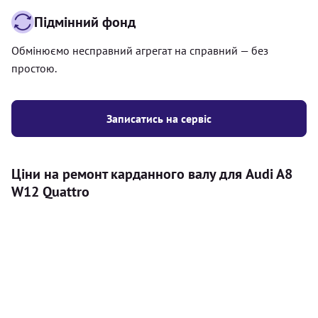
Підмінний фонд
Обмінюємо несправний агрегат на справний — без
простою.
Записатись на сервіс
Ціни на ремонт карданного валу для Audi A8
W12 Quattro
Послуга
Ціна
Карданний вал
Діагностика карданного валу на авто (
500