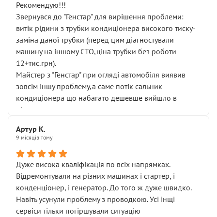
Рекомендую!!!
Звернувся до "Генстар" для вирішення проблеми:
витік рідини з трубки кондиціонера високого тиску-
заміна даної трубки (перед цим діагностували
машину на іншому СТО,ціна трубки без роботи
12+тис.грн).
Майстер з "Генстар" при огляді автомобіля виявив
зовсім іншу проблему,а саме потік сальник
кондиціонера що набагато дешевше вийшло в
підсумку.
Дуже дякую за швидкий і професійний ремонт!
Артур К.
9 місяців тому
Дуже висока кваліфікація по всіх напрямках.
Відремонтували на різних машинах і стартер, і
конденціонер, і генератор. До того ж дуже швидко.
Навіть усунули проблему з проводкою. Усі інщі
сервіси тільки погіршували ситуацію