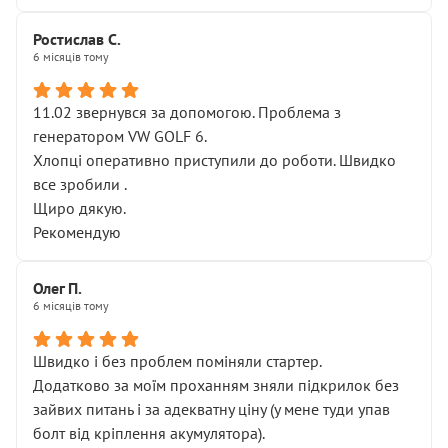
Ростислав С.
6 місяців тому
11.02 звернувся за допомогою. Проблема з
генератором VW GOLF 6.
Хлопці оперативно приступили до роботи. Швидко
все зробили .
Щиро дякую.
Рекомендую
Олег П.
6 місяців тому
Швидко і без проблем поміняли стартер.
Додатково за моїм проханням зняли підкрилок без
зайвих питань і за адекватну ціну (у мене туди упав
болт від кріплення акумулятора).