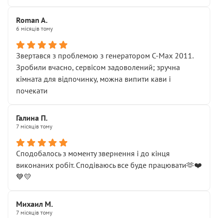
Roman A.
6 місяців тому
Звертався з проблемою з генератором C-Max 2011.
Зробили вчасно, сервісом задоволений; зручна
кімната для відпочинку, можна випити кави і
почекати
Галина П.
7 місяців тому
Сподобалось з моменту звернення і до кінця
виконаних робіт. Сподіваюсь все буде працювати🫶❤️
💙💛
Михаил М.
7 місяців тому