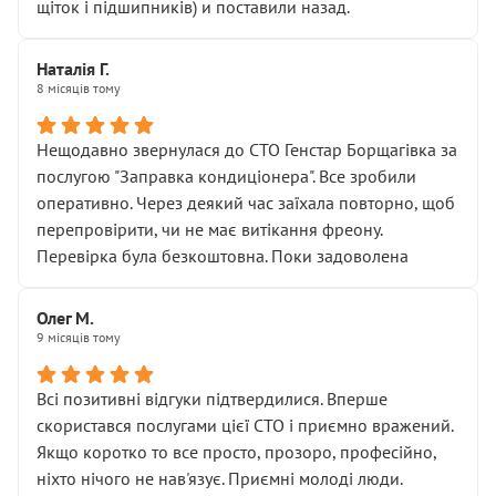
щіток і підшипників) и поставили назад.
Наталія Г.
8 місяців тому
Нещодавно звернулася до СТО Генстар Борщагівка за
послугою "Заправка кондиціонера". Все зробили
оперативно. Через деякий час заїхала повторно, щоб
перепровірити, чи не має витікання фреону.
Перевірка була безкоштовна. Поки задоволена
Олег М.
9 місяців тому
Всі позитивні відгуки підтвердилися. Вперше
скористався послугами цієї СТО і приємно вражений.
Якщо коротко то все просто, прозоро, професійно,
ніхто нічого не нав'язує. Приємні молоді люди.