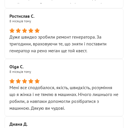
Я — клієнт, який працює на довірі, і саме її цей сервіс
приймальнику Олександру: всі чітко та по суті.
серйозно підірвав.
Молодці! Однозначно буду радити своїм знайомим
Хотілося б більше:
Ростислав С.
звертатися до цього автосервісу.
8 місяців тому
• належної уваги до авто
• прозорості в роботах і рахунках
• реальної діагностики, а не формального
Дуже швидко зробили ремонт генератора. За
“подивились і поїхав”
тригодини, враховуючи те, що зняти і поставити
На жаль, складається враження, що сервіс працює не
генератор на рено меган ще той квест.
на якість, а “аби швидше і дорожче”. Саме це і псує
загальне враження та бажання повертатися.
Olga С.
Стосовно комунікації - все добре
8 місяців тому
Мені все сподобалося, якість, швидкість, розуміння
що я жінка і не тямлю в машинах. Нічого лишнього не
робили, а навпаки допомогли розібратися з
машиною. Дякую ви чудові.
Диана Д.