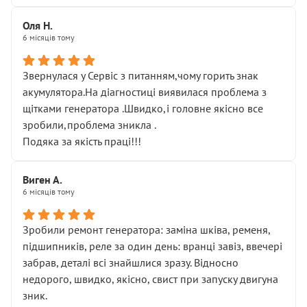
Оля Н.
6 місяців тому
Звернулася у Сервіс з питанням,чому горить знак
акумулятора.На діагностиці виявилася проблема з
щітками генератора .Швидко,і головне якісно все
зробили,проблема зникла .
Подяка за якість праці!!!
Виген А.
6 місяців тому
Зробили ремонт генератора: заміна шківа, ременя,
підшипників, реле за один день: вранці завіз, ввечері
забрав, деталі всі знайшлися зразу. Відносно
недорого, швидко, якісно, свист при запуску двигуна
зник.