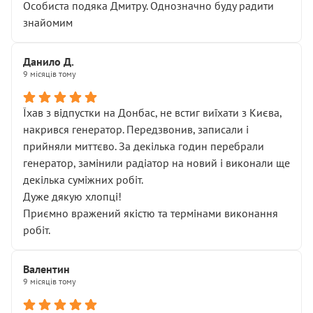
Особиста подяка Дмитру. Однозначно буду радити
знайомим
Данило Д.
9 місяців тому
Їхав з відпустки на Донбас, не встиг виїхати з Києва,
накрився генератор. Передзвонив, записали і
прийняли миттєво. За декілька годин перебрали
генератор, замінили радіатор на новий і виконали ще
декілька суміжних робіт.
Дуже дякую хлопці!
Приємно вражений якістю та термінами виконання
робіт.
Валентин
9 місяців тому