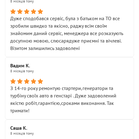
8 місяців тому
Дуже сподобався сервіс, була з батьком на ТО все
зробили швидко та якісно, раджу всім своїм
знайомим даний сервіс, менеджера все розказують
досупною мовою, слюсарядуже приємні та вічлеві.
Візитом залишились задоволені
Вадим К.
8 місяців тому
З 14-го року ремонтую стартери,генератори та
турбіну своїх авто в генстарі . Дуже задоволений
якістю робіт,гарантією,сроками виконання. Так
тримати!
Саша К.
8 місяців тому