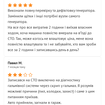
Виконали повну перевірку та дефіктовку генератора.
Замінили щітки і інші потрібні вузли самого
генератора.
На все про все витратив 2 години і виїхав власним
ходом, хоча машина повністю вмерала на вʼїзді до
СТО. Так, може когось не влаштовує ціна, мене вона
повністю влаштувала та і не забувайте, хто вам зроби
все за 2 години і записавшись день в день?
Павел М.
7 місяців тому
Записався на СТО виключно на діагностику
гальмівної системи через скрип у гальмах. Я розумів
можливі причини (пил, колодки, захист) і саме з цим
питанням приїхав.
Авто прийняли, загнали в гараж.