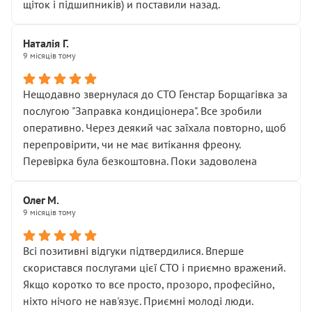
щіток і підшипників) и поставили назад.
Наталія Г.
9 місяців тому
Нещодавно звернулася до СТО Генстар Борщагівка за
послугою "Заправка кондиціонера". Все зробили
оперативно. Через деякий час заїхала повторно, щоб
перепровірити, чи не має витікання фреону.
Перевірка була безкоштовна. Поки задоволена
Олег М.
9 місяців тому
Всі позитивні відгуки підтвердилися. Вперше
скористався послугами цієї СТО і приємно вражений.
Якщо коротко то все просто, прозоро, професійно,
ніхто нічого не нав'язує. Приємні молоді люди.