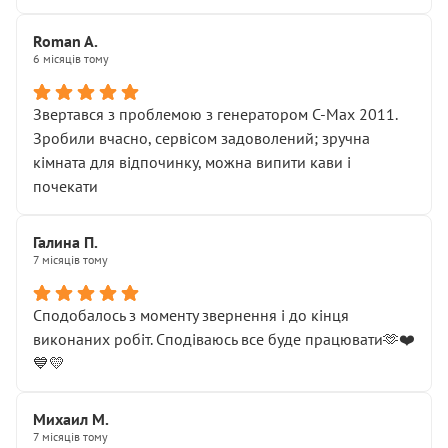
Roman A.
6 місяців тому
Звертався з проблемою з генератором C-Max 2011.
Зробили вчасно, сервісом задоволений; зручна
кімната для відпочинку, можна випити кави і
почекати
Галина П.
7 місяців тому
Сподобалось з моменту звернення і до кінця
виконаних робіт. Сподіваюсь все буде працювати🫶❤️
💙💛
Михаил М.
7 місяців тому