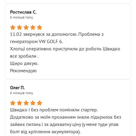
Ростислав С.
6 місяців тому
11.02 звернувся за допомогою. Проблема з
генератором VW GOLF 6.
Хлопці оперативно приступили до роботи. Швидко
все зробили .
Щиро дякую.
Рекомендую
Олег П.
6 місяців тому
Швидко і без проблем поміняли стартер.
Додатково за моїм проханням зняли підкрилок без
зайвих питань і за адекватну ціну (у мене туди упав
болт від кріплення акумулятора).