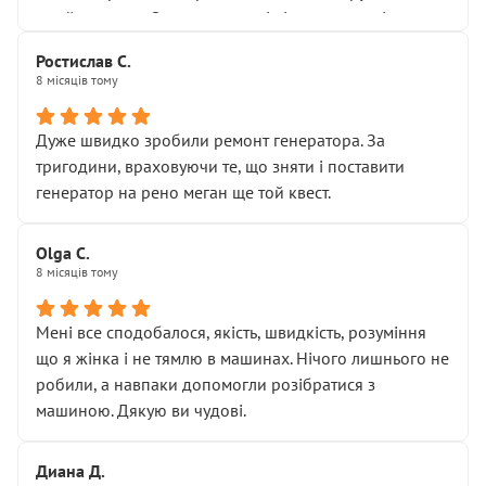
Я — клієнт, який працює на довірі, і саме її цей сервіс
приймальнику Олександру: всі чітко та по суті.
серйозно підірвав.
Молодці! Однозначно буду радити своїм знайомим
Хотілося б більше:
Ростислав С.
звертатися до цього автосервісу.
8 місяців тому
• належної уваги до авто
• прозорості в роботах і рахунках
• реальної діагностики, а не формального
Дуже швидко зробили ремонт генератора. За
“подивились і поїхав”
тригодини, враховуючи те, що зняти і поставити
На жаль, складається враження, що сервіс працює не
генератор на рено меган ще той квест.
на якість, а “аби швидше і дорожче”. Саме це і псує
загальне враження та бажання повертатися.
Olga С.
Стосовно комунікації - все добре
8 місяців тому
Мені все сподобалося, якість, швидкість, розуміння
що я жінка і не тямлю в машинах. Нічого лишнього не
робили, а навпаки допомогли розібратися з
машиною. Дякую ви чудові.
Диана Д.