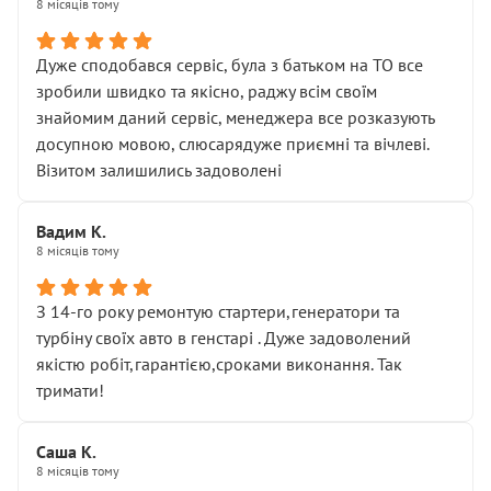
8 місяців тому
Дуже сподобався сервіс, була з батьком на ТО все
зробили швидко та якісно, раджу всім своїм
знайомим даний сервіс, менеджера все розказують
досупною мовою, слюсарядуже приємні та вічлеві.
Візитом залишились задоволені
Вадим К.
8 місяців тому
З 14-го року ремонтую стартери,генератори та
турбіну своїх авто в генстарі . Дуже задоволений
якістю робіт,гарантією,сроками виконання. Так
тримати!
Саша К.
8 місяців тому