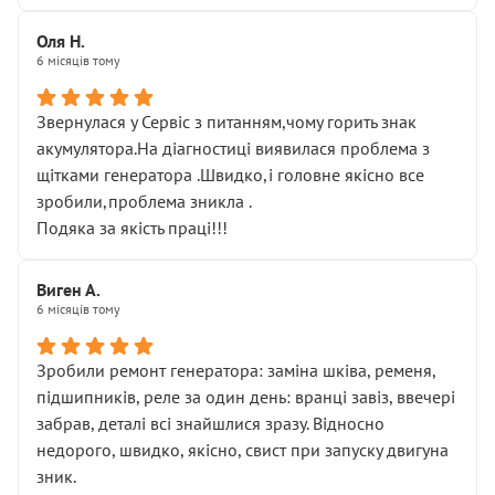
Оля Н.
6 місяців тому
Звернулася у Сервіс з питанням,чому горить знак
акумулятора.На діагностиці виявилася проблема з
щітками генератора .Швидко,і головне якісно все
зробили,проблема зникла .
Подяка за якість праці!!!
Виген А.
6 місяців тому
Зробили ремонт генератора: заміна шківа, ременя,
підшипників, реле за один день: вранці завіз, ввечері
забрав, деталі всі знайшлися зразу. Відносно
недорого, швидко, якісно, свист при запуску двигуна
зник.