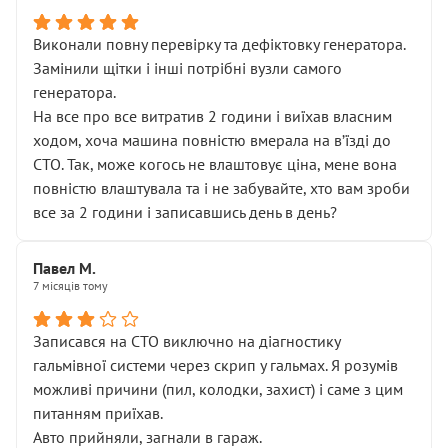
Виконали повну перевірку та дефіктовку генератора.
Замінили щітки і інші потрібні вузли самого
генератора.
На все про все витратив 2 години і виїхав власним
ходом, хоча машина повністю вмерала на вʼїзді до
СТО. Так, може когось не влаштовує ціна, мене вона
повністю влаштувала та і не забувайте, хто вам зроби
все за 2 години і записавшись день в день?
Павел М.
7 місяців тому
Записався на СТО виключно на діагностику
гальмівної системи через скрип у гальмах. Я розумів
можливі причини (пил, колодки, захист) і саме з цим
питанням приїхав.
Авто прийняли, загнали в гараж.