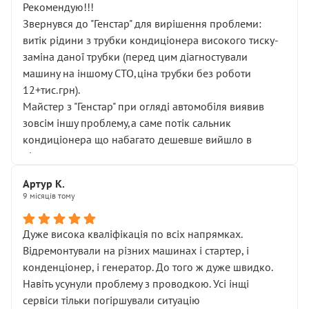
Рекомендую!!!
Звернувся до "Генстар" для вирішення проблеми:
витік рідини з трубки кондиціонера високого тиску-
заміна даної трубки (перед цим діагностували
машину на іншому СТО,ціна трубки без роботи
12+тис.грн).
Майстер з "Генстар" при огляді автомобіля виявив
зовсім іншу проблему,а саме потік сальник
кондиціонера що набагато дешевше вийшло в
підсумку.
Дуже дякую за швидкий і професійний ремонт!
Артур К.
9 місяців тому
Дуже висока кваліфікація по всіх напрямках.
Відремонтували на різних машинах і стартер, і
конденціонер, і генератор. До того ж дуже швидко.
Навіть усунули проблему з проводкою. Усі інщі
сервіси тільки погіршували ситуацію