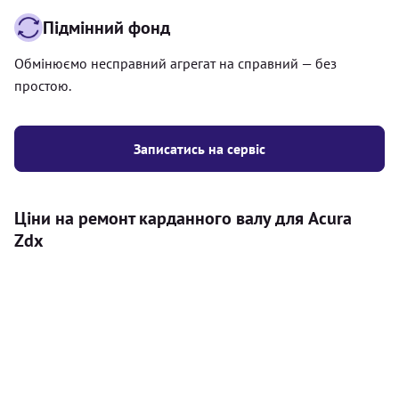
Підмінний фонд
Обмінюємо несправний агрегат на справний — без
простою.
Записатись на сервіс
Ціни на ремонт карданного валу для Acura
Zdx
Послуга
Ціна
Карданний вал
Діагностика карданного валу на авто (
500