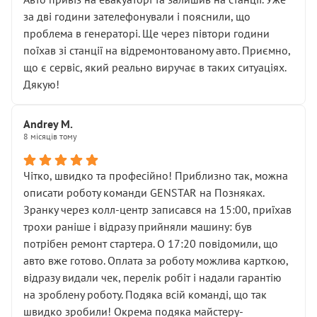
чіткого пояснення
за дві години зателефонували і пояснили, що
( ну все зняли та доробили) дякую!
проблема в генераторі. Ще через півтори години
Окремий момент, який виглядає абсурдно:
поїхав зі станції на відремонтованому авто. Приємно,
мені заявили, що бачок гальмівної рідини потрібно
що є сервіс, який реально виручає в таких ситуаціях.
міняти разом із головним гальмівним циліндром у
Дякую!
зборі.
Для людини, яка хоча б трохи розуміється на техніці,
Andrey M.
це звучить як мінімум непрофесійно, а як максимум —
8 місяців тому
спроба продати дорогий вузол замість елементарних
ущільнювачів.
Чітко, швидко та професійно! Приблизно так, можна
Що прикро — це не перший мій візит. Раніше міняв у
описати роботу команди GENSTAR на Позняках.
вас стартер, і тоді сервіс наче справив хороше
Зранку через колл-центр записався на 15:00, приїхав
враження. Але згодом знайшов декілька гайок під
трохи раніше і відразу прийняли машину: був
лобовим склом. Мені пояснили, що це “старі гайки, які
потрібен ремонт стартера. О 17:20 повідомили, що
відкручували”, і попросили не хвилюватися. ( надіюсь
авто вже готово. Оплата за роботу можлива карткою,
новий власник, не застяг в полі))
відразу видали чек, перелік робіт і надали гарантію
Але після нинішнього візиту такі дрібниці вже не
на зроблену роботу. Подяка всій команді, що так
здаються дрібницями.
швидко зробили! Окрема подяка майстеру-