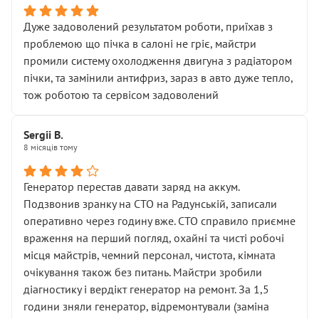
Дуже задоволений результатом роботи, приїхав з
проблемою що пічка в салоні не гріє, майстри
промили систему охолодження двигуна з радіатором
пічки, та замінили антифриз, зараз в авто дуже тепло,
тож роботою та сервісом задоволений
Sergii B.
8 місяців тому
Генератор перестав давати заряд на аккум.
Подзвонив зранку на СТО на Радунській, записали
оперативно через годину вже. СТО справило приємне
враження на перший погляд, охайні та чисті робочі
місця майстрів, чемний персонал, чистота, кімната
очікування також без питань. Майстри зробили
діагностику і вердікт генератор на ремонт. За 1,5
години зняли генератор, відремонтували (заміна