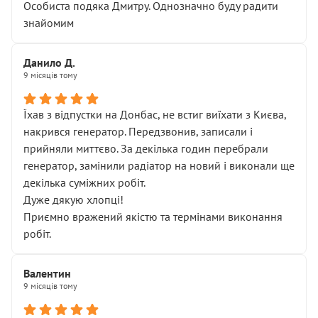
Особиста подяка Дмитру. Однозначно буду радити
знайомим
Данило Д.
9 місяців тому
Їхав з відпустки на Донбас, не встиг виїхати з Києва,
накрився генератор. Передзвонив, записали і
прийняли миттєво. За декілька годин перебрали
генератор, замінили радіатор на новий і виконали ще
декілька суміжних робіт.
Дуже дякую хлопці!
Приємно вражений якістю та термінами виконання
робіт.
Валентин
9 місяців тому