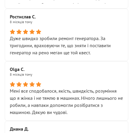
Я — клієнт, який працює на довірі, і саме її цей сервіс
приймальнику Олександру: всі чітко та по суті.
серйозно підірвав.
Молодці! Однозначно буду радити своїм знайомим
Хотілося б більше:
Ростислав С.
звертатися до цього автосервісу.
8 місяців тому
• належної уваги до авто
• прозорості в роботах і рахунках
• реальної діагностики, а не формального
Дуже швидко зробили ремонт генератора. За
“подивились і поїхав”
тригодини, враховуючи те, що зняти і поставити
На жаль, складається враження, що сервіс працює не
генератор на рено меган ще той квест.
на якість, а “аби швидше і дорожче”. Саме це і псує
загальне враження та бажання повертатися.
Olga С.
Стосовно комунікації - все добре
8 місяців тому
Мені все сподобалося, якість, швидкість, розуміння
що я жінка і не тямлю в машинах. Нічого лишнього не
робили, а навпаки допомогли розібратися з
машиною. Дякую ви чудові.
Диана Д.