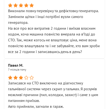
Виконали повну перевірку та дефіктовку генератора.
Замінили щітки і інші потрібні вузли самого
генератора.
На все про все витратив 2 години і виїхав власним
ходом, хоча машина повністю вмерала на вʼїзді до
СТО. Так, може когось не влаштовує ціна, мене вона
повністю влаштувала та і не забувайте, хто вам зроби
все за 2 години і записавшись день в день?
Павел М.
7 місяців тому
Записався на СТО виключно на діагностику
гальмівної системи через скрип у гальмах. Я розумів
можливі причини (пил, колодки, захист) і саме з цим
питанням приїхав.
Авто прийняли, загнали в гараж.