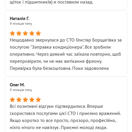
щіток і підшипників) и поставили назад.
Наталія Г.
9 місяців тому
Нещодавно звернулася до СТО Генстар Борщагівка за
послугою "Заправка кондиціонера". Все зробили
оперативно. Через деякий час заїхала повторно, щоб
перепровірити, чи не має витікання фреону.
Перевірка була безкоштовна. Поки задоволена
Олег М.
9 місяців тому
Всі позитивні відгуки підтвердилися. Вперше
скористався послугами цієї СТО і приємно вражений.
Якщо коротко то все просто, прозоро, професійно,
ніхто нічого не нав'язує. Приємні молоді люди.