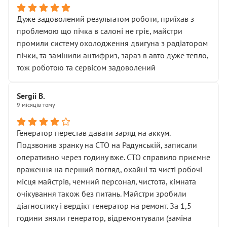
Дуже задоволений результатом роботи, приїхав з
проблемою що пічка в салоні не гріє, майстри
промили систему охолодження двигуна з радіатором
пічки, та замінили антифриз, зараз в авто дуже тепло,
тож роботою та сервісом задоволений
Sergii B.
9 місяців тому
Генератор перестав давати заряд на аккум.
Подзвонив зранку на СТО на Радунській, записали
оперативно через годину вже. СТО справило приємне
враження на перший погляд, охайні та чисті робочі
місця майстрів, чемний персонал, чистота, кімната
очікування також без питань. Майстри зробили
діагностику і вердікт генератор на ремонт. За 1,5
години зняли генератор, відремонтували (заміна