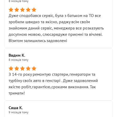
8 місяців тому
Дуже сподобався сервіс, була з батьком на ТО все
зробили швидко та якісно, раджу всім своїм
знайомим даний сервіс, менеджера все розказують
досупною мовою, слюсарядуже приємні та вічлеві.
Візитом залишились задоволені
Вадим К.
8 місяців тому
З 14-го року ремонтую стартери,генератори та
турбіну своїх авто в генстарі . Дуже задоволений
якістю робіт,гарантією,сроками виконання. Так
тримати!
Саша К.
9 місяців тому