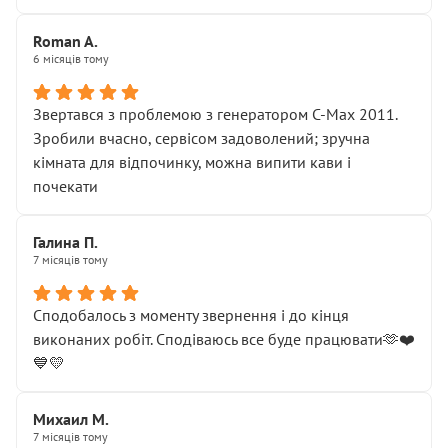
Roman A.
6 місяців тому
Звертався з проблемою з генератором C-Max 2011.
Зробили вчасно, сервісом задоволений; зручна
кімната для відпочинку, можна випити кави і
почекати
Галина П.
7 місяців тому
Сподобалось з моменту звернення і до кінця
виконаних робіт. Сподіваюсь все буде працювати🫶❤️
💙💛
Михаил М.
7 місяців тому