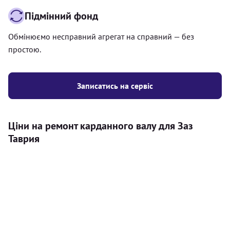
Підмінний фонд
Обмінюємо несправний агрегат на справний — без
простою.
Записатись на сервіс
Ціни на ремонт карданного валу для Заз
Таврия
Послуга
Ціна
Карданний вал
Діагностика карданного валу на авто (
500