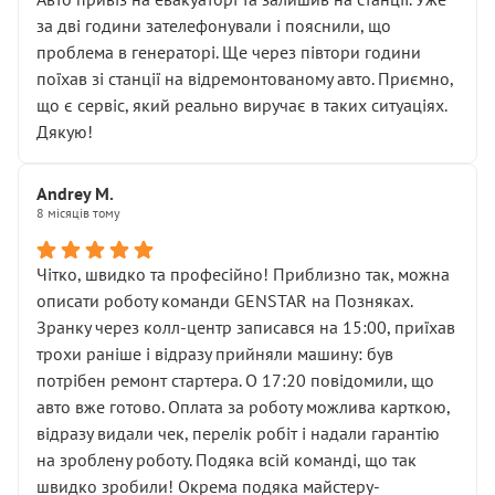
чіткого пояснення
за дві години зателефонували і пояснили, що
( ну все зняли та доробили) дякую!
проблема в генераторі. Ще через півтори години
Окремий момент, який виглядає абсурдно:
поїхав зі станції на відремонтованому авто. Приємно,
мені заявили, що бачок гальмівної рідини потрібно
що є сервіс, який реально виручає в таких ситуаціях.
міняти разом із головним гальмівним циліндром у
Дякую!
зборі.
Для людини, яка хоча б трохи розуміється на техніці,
Andrey M.
це звучить як мінімум непрофесійно, а як максимум —
8 місяців тому
спроба продати дорогий вузол замість елементарних
ущільнювачів.
Чітко, швидко та професійно! Приблизно так, можна
Що прикро — це не перший мій візит. Раніше міняв у
описати роботу команди GENSTAR на Позняках.
вас стартер, і тоді сервіс наче справив хороше
Зранку через колл-центр записався на 15:00, приїхав
враження. Але згодом знайшов декілька гайок під
трохи раніше і відразу прийняли машину: був
лобовим склом. Мені пояснили, що це “старі гайки, які
потрібен ремонт стартера. О 17:20 повідомили, що
відкручували”, і попросили не хвилюватися. ( надіюсь
авто вже готово. Оплата за роботу можлива карткою,
новий власник, не застяг в полі))
відразу видали чек, перелік робіт і надали гарантію
Але після нинішнього візиту такі дрібниці вже не
на зроблену роботу. Подяка всій команді, що так
здаються дрібницями.
швидко зробили! Окрема подяка майстеру-