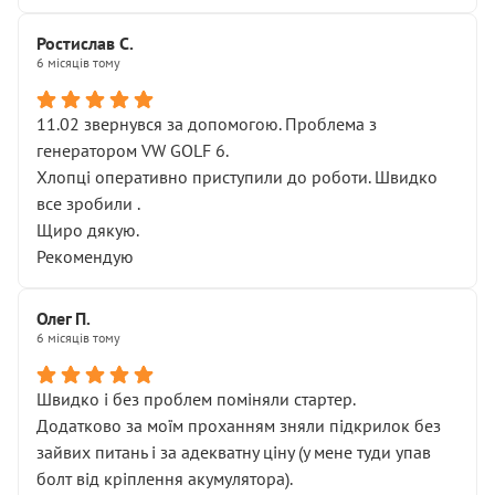
Ростислав С.
6 місяців тому
11.02 звернувся за допомогою. Проблема з
генератором VW GOLF 6.
Хлопці оперативно приступили до роботи. Швидко
все зробили .
Щиро дякую.
Рекомендую
Олег П.
6 місяців тому
Швидко і без проблем поміняли стартер.
Додатково за моїм проханням зняли підкрилок без
зайвих питань і за адекватну ціну (у мене туди упав
болт від кріплення акумулятора).