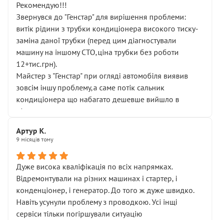
Рекомендую!!!
Звернувся до "Генстар" для вирішення проблеми:
витік рідини з трубки кондиціонера високого тиску-
заміна даної трубки (перед цим діагностували
машину на іншому СТО,ціна трубки без роботи
12+тис.грн).
Майстер з "Генстар" при огляді автомобіля виявив
зовсім іншу проблему,а саме потік сальник
кондиціонера що набагато дешевше вийшло в
підсумку.
Дуже дякую за швидкий і професійний ремонт!
Артур К.
9 місяців тому
Дуже висока кваліфікація по всіх напрямках.
Відремонтували на різних машинах і стартер, і
конденціонер, і генератор. До того ж дуже швидко.
Навіть усунули проблему з проводкою. Усі інщі
сервіси тільки погіршували ситуацію