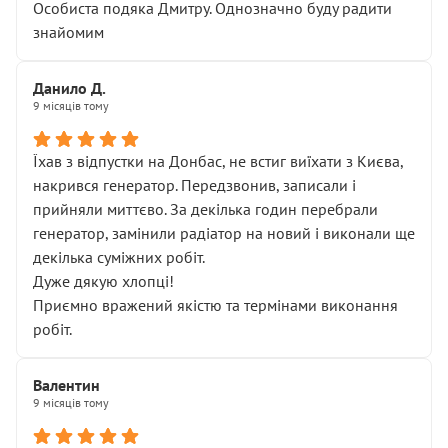
Особиста подяка Дмитру. Однозначно буду радити
знайомим
Данило Д.
9 місяців тому
Їхав з відпустки на Донбас, не встиг виїхати з Києва,
накрився генератор. Передзвонив, записали і
прийняли миттєво. За декілька годин перебрали
генератор, замінили радіатор на новий і виконали ще
декілька суміжних робіт.
Дуже дякую хлопці!
Приємно вражений якістю та термінами виконання
робіт.
Валентин
9 місяців тому