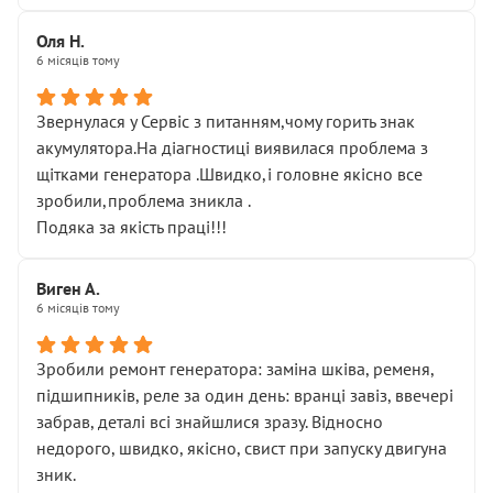
Оля Н.
6 місяців тому
Звернулася у Сервіс з питанням,чому горить знак
акумулятора.На діагностиці виявилася проблема з
щітками генератора .Швидко,і головне якісно все
зробили,проблема зникла .
Подяка за якість праці!!!
Виген А.
6 місяців тому
Зробили ремонт генератора: заміна шківа, ременя,
підшипників, реле за один день: вранці завіз, ввечері
забрав, деталі всі знайшлися зразу. Відносно
недорого, швидко, якісно, свист при запуску двигуна
зник.