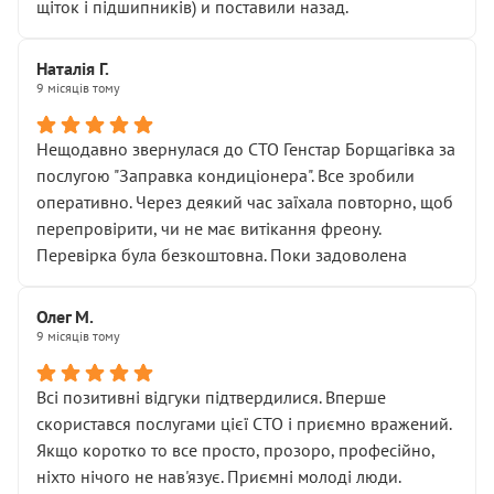
щіток і підшипників) и поставили назад.
Наталія Г.
9 місяців тому
Нещодавно звернулася до СТО Генстар Борщагівка за
послугою "Заправка кондиціонера". Все зробили
оперативно. Через деякий час заїхала повторно, щоб
перепровірити, чи не має витікання фреону.
Перевірка була безкоштовна. Поки задоволена
Олег М.
9 місяців тому
Всі позитивні відгуки підтвердилися. Вперше
скористався послугами цієї СТО і приємно вражений.
Якщо коротко то все просто, прозоро, професійно,
ніхто нічого не нав'язує. Приємні молоді люди.