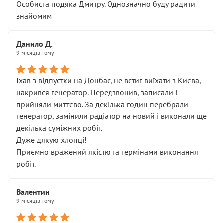
Особиста подяка Дмитру. Однозначно буду радити
знайомим
Данило Д.
9 місяців тому
Їхав з відпустки на Донбас, не встиг виїхати з Києва,
накрився генератор. Передзвонив, записали і
прийняли миттєво. За декілька годин перебрали
генератор, замінили радіатор на новий і виконали ще
декілька суміжних робіт.
Дуже дякую хлопці!
Приємно вражений якістю та термінами виконання
робіт.
Валентин
9 місяців тому