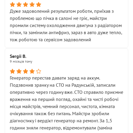
Дуже задоволений результатом роботи, приїхав з
проблемою що пічка в салоні не гріє, майстри
промили систему охолодження двигуна з радіатором
пічки, та замінили антифриз, зараз в авто дуже тепло,
тож роботою та сервісом задоволений
Sergii B.
9 місяців тому
Генератор перестав давати заряд на аккум.
Подзвонив зранку на СТО на Радунській, записали
оперативно через годину вже. СТО справило приємне
враження на перший погляд, охайні та чисті робочі
місця майстрів, чемний персонал, чистота, кімната
очікування також без питань. Майстри зробили
діагностику і вердікт генератор на ремонт. За 1,5
години зняли генератор, відремонтували (заміна