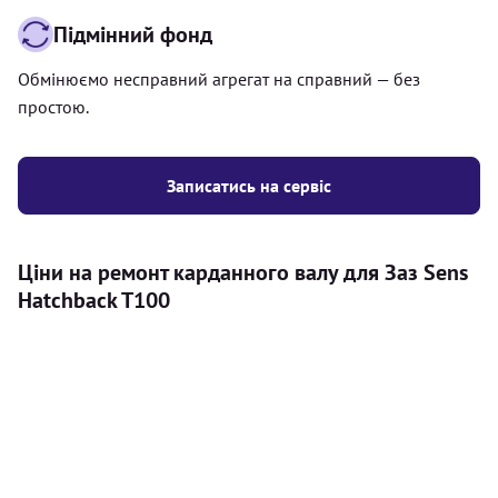
Підмінний фонд
Обмінюємо несправний агрегат на справний — без
простою.
Записатись на сервіс
Ціни на ремонт карданного валу для Заз Sens
Hatchback T100
Послуга
Ціна
Карданний вал
Діагностика карданного валу на авто (
500