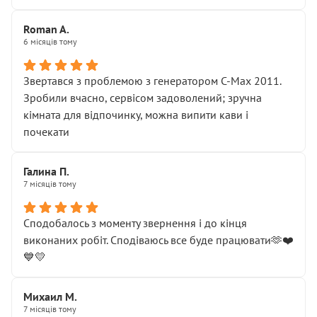
Roman A.
6 місяців тому
Звертався з проблемою з генератором C-Max 2011.
Зробили вчасно, сервісом задоволений; зручна
кімната для відпочинку, можна випити кави і
почекати
Галина П.
7 місяців тому
Сподобалось з моменту звернення і до кінця
виконаних робіт. Сподіваюсь все буде працювати🫶❤️
💙💛
Михаил М.
7 місяців тому