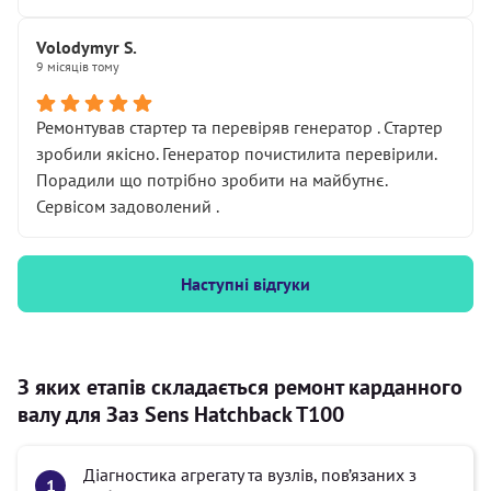
Volodymyr S.
9 місяців тому
Ремонтував стартер та перевіряв генератор . Стартер
зробили якісно. Генератор почистилита перевірили.
Порадили що потрібно зробити на майбутнє.
Сервісом задоволений .
Наступні відгуки
З яких етапів складається ремонт карданного
валу для Заз Sens Hatchback T100
Діагностика агрегату та вузлів, пов’язаних з