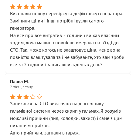
Виконали повну перевірку та дефіктовку генератора.
Замінили щітки і інші потрібні вузли самого
генератора.
На все про все витратив 2 години і виїхав власним
ходом, хоча машина повністю вмерала на вʼїзді до
СТО. Так, може когось не влаштовує ціна, мене вона
повністю влаштувала та і не забувайте, хто вам зроби
все за 2 години і записавшись день в день?
Павел М.
7 місяців тому
Записався на СТО виключно на діагностику
гальмівної системи через скрип у гальмах. Я розумів
можливі причини (пил, колодки, захист) і саме з цим
питанням приїхав.
Авто прийняли, загнали в гараж.