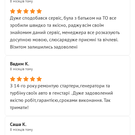
8 місяців тому
Дуже сподобався сервіс, була з батьком на ТО все
зробили швидко та якісно, раджу всім своїм
знайомим даний сервіс, менеджера все розказують
досупною мовою, слюсарядуже приємні та вічлеві.
Візитом залишились задоволені
Вадим К.
8 місяців тому
З 14-го року ремонтую стартери,генератори та
турбіну своїх авто в генстарі . Дуже задоволений
якістю робіт,гарантією,сроками виконання. Так
тримати!
Саша К.
8 місяців тому