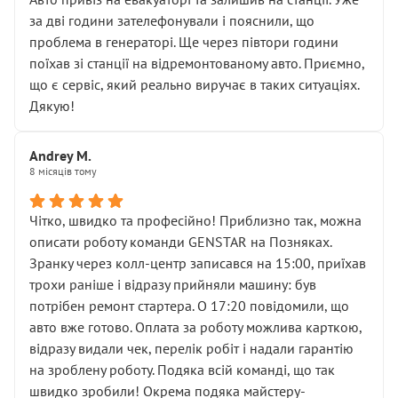
чіткого пояснення
за дві години зателефонували і пояснили, що
( ну все зняли та доробили) дякую!
проблема в генераторі. Ще через півтори години
Окремий момент, який виглядає абсурдно:
поїхав зі станції на відремонтованому авто. Приємно,
мені заявили, що бачок гальмівної рідини потрібно
що є сервіс, який реально виручає в таких ситуаціях.
міняти разом із головним гальмівним циліндром у
Дякую!
зборі.
Для людини, яка хоча б трохи розуміється на техніці,
Andrey M.
це звучить як мінімум непрофесійно, а як максимум —
8 місяців тому
спроба продати дорогий вузол замість елементарних
ущільнювачів.
Чітко, швидко та професійно! Приблизно так, можна
Що прикро — це не перший мій візит. Раніше міняв у
описати роботу команди GENSTAR на Позняках.
вас стартер, і тоді сервіс наче справив хороше
Зранку через колл-центр записався на 15:00, приїхав
враження. Але згодом знайшов декілька гайок під
трохи раніше і відразу прийняли машину: був
лобовим склом. Мені пояснили, що це “старі гайки, які
потрібен ремонт стартера. О 17:20 повідомили, що
відкручували”, і попросили не хвилюватися. ( надіюсь
авто вже готово. Оплата за роботу можлива карткою,
новий власник, не застяг в полі))
відразу видали чек, перелік робіт і надали гарантію
Але після нинішнього візиту такі дрібниці вже не
на зроблену роботу. Подяка всій команді, що так
здаються дрібницями.
швидко зробили! Окрема подяка майстеру-