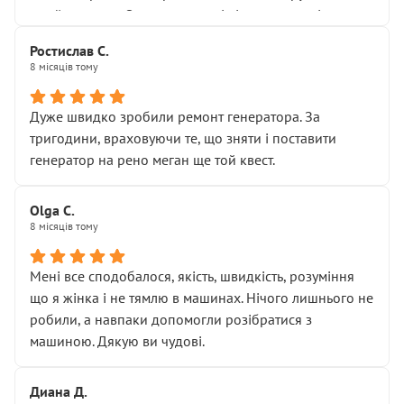
Я — клієнт, який працює на довірі, і саме її цей сервіс
приймальнику Олександру: всі чітко та по суті.
серйозно підірвав.
Молодці! Однозначно буду радити своїм знайомим
Хотілося б більше:
Ростислав С.
звертатися до цього автосервісу.
8 місяців тому
• належної уваги до авто
• прозорості в роботах і рахунках
• реальної діагностики, а не формального
Дуже швидко зробили ремонт генератора. За
“подивились і поїхав”
тригодини, враховуючи те, що зняти і поставити
На жаль, складається враження, що сервіс працює не
генератор на рено меган ще той квест.
на якість, а “аби швидше і дорожче”. Саме це і псує
загальне враження та бажання повертатися.
Olga С.
Стосовно комунікації - все добре
8 місяців тому
Мені все сподобалося, якість, швидкість, розуміння
що я жінка і не тямлю в машинах. Нічого лишнього не
робили, а навпаки допомогли розібратися з
машиною. Дякую ви чудові.
Диана Д.