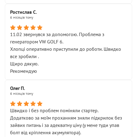
Ростислав С.
6 місяців тому
11.02 звернувся за допомогою. Проблема з
генератором VW GOLF 6.
Хлопці оперативно приступили до роботи. Швидко
все зробили .
Щиро дякую.
Рекомендую
Олег П.
6 місяців тому
Швидко і без проблем поміняли стартер.
Додатково за моїм проханням зняли підкрилок без
зайвих питань і за адекватну ціну (у мене туди упав
болт від кріплення акумулятора).