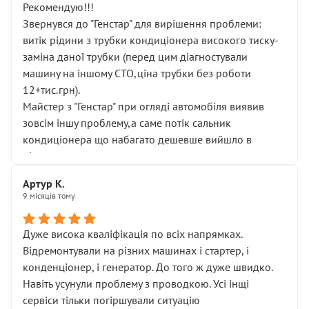
Рекомендую!!!
Звернувся до "Генстар" для вирішення проблеми:
витік рідини з трубки кондиціонера високого тиску-
заміна даної трубки (перед цим діагностували
машину на іншому СТО,ціна трубки без роботи
12+тис.грн).
Майстер з "Генстар" при огляді автомобіля виявив
зовсім іншу проблему,а саме потік сальник
кондиціонера що набагато дешевше вийшло в
підсумку.
Дуже дякую за швидкий і професійний ремонт!
Артур К.
9 місяців тому
Дуже висока кваліфікація по всіх напрямках.
Відремонтували на різних машинах і стартер, і
конденціонер, і генератор. До того ж дуже швидко.
Навіть усунули проблему з проводкою. Усі інщі
сервіси тільки погіршували ситуацію