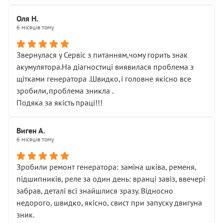
Оля Н.
6 місяців тому
Звернулася у Сервіс з питанням,чому горить знак
акумулятора.На діагностиці виявилася проблема з
щітками генератора .Швидко,і головне якісно все
зробили,проблема зникла .
Подяка за якість праці!!!
Виген А.
6 місяців тому
Зробили ремонт генератора: заміна шківа, ременя,
підшипників, реле за один день: вранці завіз, ввечері
забрав, деталі всі знайшлися зразу. Відносно
недорого, швидко, якісно, свист при запуску двигуна
зник.