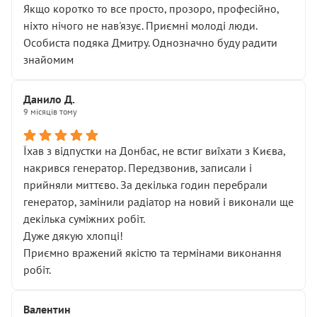
Якщо коротко то все просто, прозоро, професійно,
ніхто нічого не нав'язує. Приємні молоді люди.
Особиста подяка Дмитру. Однозначно буду радити
знайомим
Данило Д.
9 місяців тому
Їхав з відпустки на Донбас, не встиг виїхати з Києва,
накрився генератор. Передзвонив, записали і
прийняли миттєво. За декілька годин перебрали
генератор, замінили радіатор на новий і виконали ще
декілька суміжних робіт.
Дуже дякую хлопці!
Приємно вражений якістю та термінами виконання
робіт.
Валентин