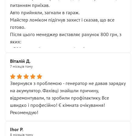
питанням приїхав.
Авто прийняли, загнали в гараж.
Майстер ломіком підігнув захист і сказав, що все
готово.
Після цього менеджер виставляє рахунок 800 грн, з
яких:
• 300 грн — діагностика гальмівної системи
• 500 грн — діагностика ходової, яку я НЕ замовляв і
Віталій Д.
НЕ погоджував
7 місяців тому
Я оплатив, але одразу звернув увагу, що це нав’язана
послуга. Тим більше, я був поруч і жодної реальної
Звернувся з проблемою - генератор не давав зарядку
діагностики ходової не проводилось. Після
на акумулятор. Фахівці знайшли причину,
зауваження гроші за цю “послугу” повернули, що
відремонтували, та зробили профілактику. Все
лише підтвердило мою правоту.
швидко і професійно! Є кімната очікування!
Але головне — я виїжджаю з боксу, і скрип у гальмах
Рекомендую!
залишився таким самим, як і був. Тобто оплачена
“діагностика гальм” фактично нічого не дала.
Далі ситуація тільки погіршилась:
Ihor P.
8 місяців тому