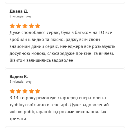
Диана Д.
8 місяців тому
Дуже сподобався сервіс, була з батьком на ТО все
зробили швидко та якісно, раджу всім своїм
знайомим даний сервіс, менеджера все розказують
досупною мовою, слюсарядуже приємні та вічлеві.
Візитом залишились задоволені
Вадим К.
8 місяців тому
З 14-го року ремонтую стартери,генератори та
турбіну своїх авто в генстарі . Дуже задоволений
якістю робіт,гарантією,сроками виконання. Так
тримати!