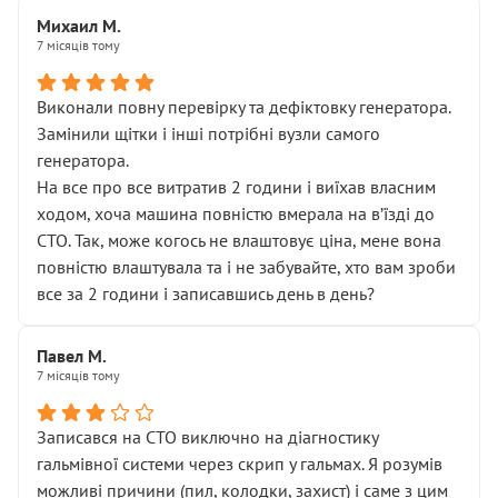
Михаил М.
7 місяців тому
Виконали повну перевірку та дефіктовку генератора.
Замінили щітки і інші потрібні вузли самого
генератора.
На все про все витратив 2 години і виїхав власним
ходом, хоча машина повністю вмерала на вʼїзді до
СТО. Так, може когось не влаштовує ціна, мене вона
повністю влаштувала та і не забувайте, хто вам зроби
все за 2 години і записавшись день в день?
Павел М.
7 місяців тому
Записався на СТО виключно на діагностику
гальмівної системи через скрип у гальмах. Я розумів
можливі причини (пил, колодки, захист) і саме з цим