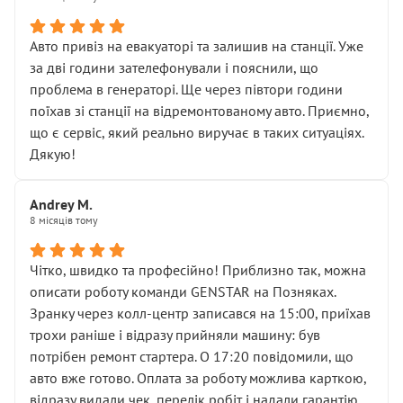
• сказали, що тепер “потрібно знімати колеса”
• що біля авто стояти вже не можна
• почали озвучувати купу додаткових робіт без
Авто привіз на евакуаторі та залишив на станції. Уже
чіткого пояснення
за дві години зателефонували і пояснили, що
( ну все зняли та доробили) дякую!
проблема в генераторі. Ще через півтори години
Окремий момент, який виглядає абсурдно:
поїхав зі станції на відремонтованому авто. Приємно,
мені заявили, що бачок гальмівної рідини потрібно
що є сервіс, який реально виручає в таких ситуаціях.
міняти разом із головним гальмівним циліндром у
Дякую!
зборі.
Для людини, яка хоча б трохи розуміється на техніці,
Andrey M.
це звучить як мінімум непрофесійно, а як максимум —
8 місяців тому
спроба продати дорогий вузол замість елементарних
ущільнювачів.
Чітко, швидко та професійно! Приблизно так, можна
Що прикро — це не перший мій візит. Раніше міняв у
описати роботу команди GENSTAR на Позняках.
вас стартер, і тоді сервіс наче справив хороше
Зранку через колл-центр записався на 15:00, приїхав
враження. Але згодом знайшов декілька гайок під
трохи раніше і відразу прийняли машину: був
лобовим склом. Мені пояснили, що це “старі гайки, які
потрібен ремонт стартера. О 17:20 повідомили, що
відкручували”, і попросили не хвилюватися. ( надіюсь
авто вже готово. Оплата за роботу можлива карткою,
новий власник, не застяг в полі))
відразу видали чек, перелік робіт і надали гарантію