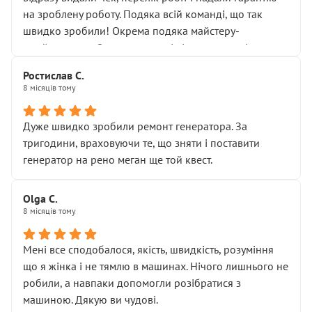
Але після нинішнього візиту такі дрібниці вже не
на зроблену роботу. Подяка всій команді, що так
здаються дрібницями.
швидко зробили! Окрема подяка майстеру-
Я — клієнт, який працює на довірі, і саме її цей сервіс
приймальнику Олександру: всі чітко та по суті.
серйозно підірвав.
Молодці! Однозначно буду радити своїм знайомим
Хотілося б більше:
Ростислав С.
звертатися до цього автосервісу.
8 місяців тому
• належної уваги до авто
• прозорості в роботах і рахунках
• реальної діагностики, а не формального
Дуже швидко зробили ремонт генератора. За
“подивились і поїхав”
тригодини, враховуючи те, що зняти і поставити
На жаль, складається враження, що сервіс працює не
генератор на рено меган ще той квест.
на якість, а “аби швидше і дорожче”. Саме це і псує
загальне враження та бажання повертатися.
Olga С.
Стосовно комунікації - все добре
8 місяців тому
Мені все сподобалося, якість, швидкість, розуміння
що я жінка і не тямлю в машинах. Нічого лишнього не
робили, а навпаки допомогли розібратися з
машиною. Дякую ви чудові.