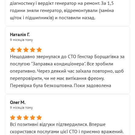
діагностику і вердікт генератор на ремонт. За 1,5
години зняли генератор, відремонтували (заміна
щіток і підшипників) и поставили назад.
Наталія Г.
9 місяців тому
Нещодавно звернулася до СТО Генстар Борщагівка за
послугою "Заправка кондиціонера". Все зробили
оперативно. Через деякий час заїхала повторно, щоб
перепровірити, чи не має витікання фреону.
Перевірка була безкоштовна. Поки задоволена
Олег М.
9 місяців тому
Всі позитивні відгуки підтвердилися. Вперше
скористався послугами цієї СТО і приємно вражений.