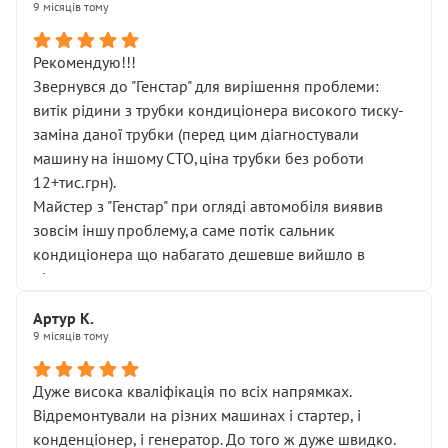
9 місяців тому
Рекомендую!!!
Звернувся до "Генстар" для вирішення проблеми:
витік рідини з трубки кондиціонера високого тиску-
заміна даної трубки (перед цим діагностували
машину на іншому СТО,ціна трубки без роботи
12+тис.грн).
Майстер з "Генстар" при огляді автомобіля виявив
зовсім іншу проблему,а саме потік сальник
кондиціонера що набагато дешевше вийшло в
підсумку.
Дуже дякую за швидкий і професійний ремонт!
Артур К.
9 місяців тому
Дуже висока кваліфікація по всіх напрямках.
Відремонтували на різних машинах і стартер, і
конденціонер, і генератор. До того ж дуже швидко.