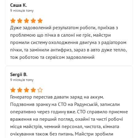
Саша К.
9 місяців тому
Дуже задоволений результатом роботи, приїхав з
проблемою що пічка в салоні не гріє, майстри
промили систему охолодження двигуна з радіатором
пічки, та замінили антифриз, зараз в авто дуже тепло,
тож роботою та сервісом задоволений
Sergii B.
9 місяців тому
Генератор перестав давати заряд на аккум.
Подзвонив зранку на СТО на Радунській, записали
оперативно через годину вже. СТО справило приємне
враження на перший погляд, охайні та чисті робочі
місця майстрів, чемний персонал, чистота, кімната
очікування також без питань. Майстри зробили