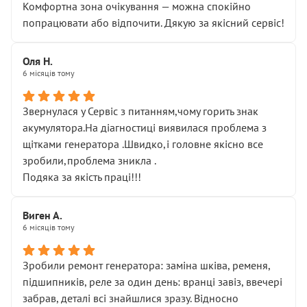
Комфортна зона очікування — можна спокійно
попрацювати або відпочити. Дякую за якісний сервіс!
Оля Н.
6 місяців тому
Звернулася у Сервіс з питанням,чому горить знак
акумулятора.На діагностиці виявилася проблема з
щітками генератора .Швидко,і головне якісно все
зробили,проблема зникла .
Подяка за якість праці!!!
Виген А.
6 місяців тому
Зробили ремонт генератора: заміна шківа, ременя,
підшипників, реле за один день: вранці завіз, ввечері
забрав, деталі всі знайшлися зразу. Відносно