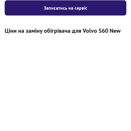
Записатись на сервіс
Ціни на заміну обігрівача для Volvo S60 New
Послуга
Ціна
Автономний обігрівач
Безкоштовний розрахунок ціни
Безкоштовно
установки автономного обігрівача
Встановлення повітряного
8000
грн
автономного опалювача
Встановлення рідинного
10000
грн