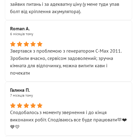
зайвих питань і за адекватну ціну (у мене туди упав
болт від кріплення акумулятора).
Roman A.
6 місяців тому
Звертався з проблемою з генератором C-Max 2011.
Зробили вчасно, сервісом задоволений; зручна
кімната для відпочинку, можна випити кави і
почекати
Галина П.
7 місяців тому
Сподобалось з моменту звернення і до кінця
виконаних робіт. Сподіваюсь все буде працювати🫶❤️
💙💛