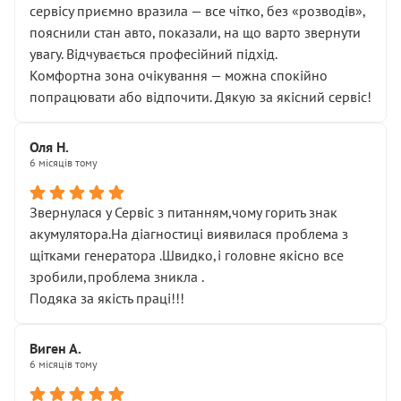
сервісу приємно вразила — все чітко, без «розводів»,
пояснили стан авто, показали, на що варто звернути
увагу. Відчувається професійний підхід.
Комфортна зона очікування — можна спокійно
попрацювати або відпочити. Дякую за якісний сервіс!
Оля Н.
6 місяців тому
Звернулася у Сервіс з питанням,чому горить знак
акумулятора.На діагностиці виявилася проблема з
щітками генератора .Швидко,і головне якісно все
зробили,проблема зникла .
Подяка за якість праці!!!
Виген А.
6 місяців тому