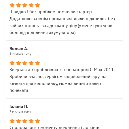
Швидко і без проблем поміняли стартер.
Додатково за моїм проханням зняли підкрилок без
зайвих питань і за адекватну ціну (у мене туди упав
болт від кріплення акумулятора).
Roman A.
6 місяців тому
Звертався з проблемою з генератором C-Max 2011.
Зробили вчасно, сервісом задоволений; зручна
кімната для відпочинку, можна випити кави і
почекати
Галина П.
7 місяців тому
Сподобалось з моменту звернення і до кінця