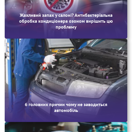
Жахливий запах у салоні? Антибактеріальна
обробка кондиціонера озоном вирішить цю
проблему
6 головних причин чому не заводиться
автомобіль