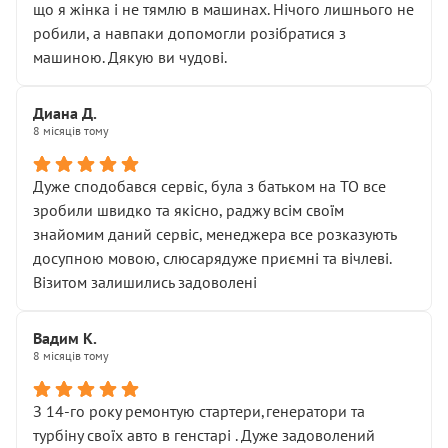
що я жінка і не тямлю в машинах. Нічого лишнього не
робили, а навпаки допомогли розібратися з
машиною. Дякую ви чудові.
Диана Д.
8 місяців тому
Дуже сподобався сервіс, була з батьком на ТО все
зробили швидко та якісно, раджу всім своїм
знайомим даний сервіс, менеджера все розказують
досупною мовою, слюсарядуже приємні та вічлеві.
Візитом залишились задоволені
Вадим К.
8 місяців тому
З 14-го року ремонтую стартери,генератори та
турбіну своїх авто в генстарі . Дуже задоволений