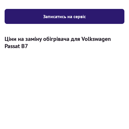
Записатись на сервіс
Ціни на заміну обігрівача для Volkswagen
Passat B7
Послуга
Ціна
Автономний обігрівач
Безкоштовний розрахунок ціни
Безкоштовно
установки автономного обігрівача
Встановлення повітряного
8000
грн
автономного опалювача