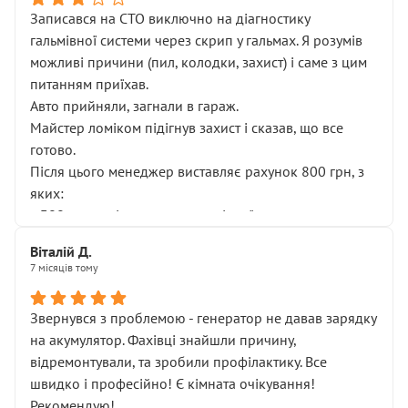
Записався на СТО виключно на діагностику
гальмівної системи через скрип у гальмах. Я розумів
можливі причини (пил, колодки, захист) і саме з цим
питанням приїхав.
Авто прийняли, загнали в гараж.
Майстер ломіком підігнув захист і сказав, що все
готово.
Після цього менеджер виставляє рахунок 800 грн, з
яких:
• 300 грн — діагностика гальмівної системи
• 500 грн — діагностика ходової, яку я НЕ замовляв і
Віталій Д.
НЕ погоджував
7 місяців тому
Я оплатив, але одразу звернув увагу, що це нав’язана
послуга. Тим більше, я був поруч і жодної реальної
Звернувся з проблемою - генератор не давав зарядку
діагностики ходової не проводилось. Після
на акумулятор. Фахівці знайшли причину,
зауваження гроші за цю “послугу” повернули, що
відремонтували, та зробили профілактику. Все
лише підтвердило мою правоту.
швидко і професійно! Є кімната очікування!
Але головне — я виїжджаю з боксу, і скрип у гальмах
Рекомендую!