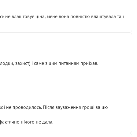
сь не влаштовує ціна, мене вона повністю влаштувала та і
одки, захист) і саме з цим питанням приїхав.
ової не проводилось. Після зауваження гроші за цю
 фактично нічого не дала.