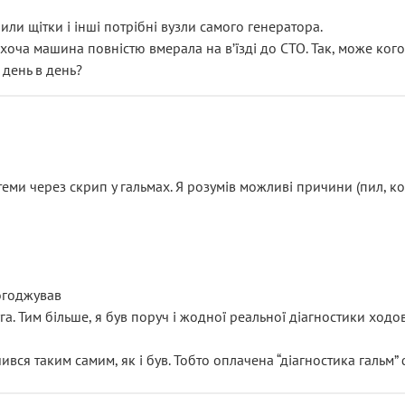
или щітки і інші потрібні вузли самого генератора.
 хоча машина повністю вмерала на вʼїзді до СТО. Так, може кого
 день в день?
еми через скрип у гальмах. Я розумів можливі причини (пил, кол
погоджував
уга. Тим більше, я був поруч і жодної реальної діагностики ход
ився таким самим, як і був. Тобто оплачена “діагностика гальм”