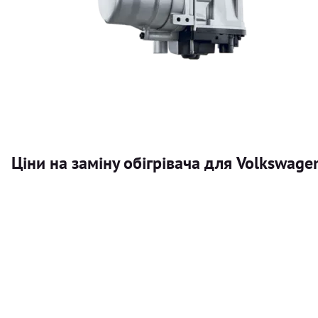
Ціни на заміну обігрівача для Volkswage
Послуга
Автономний обігрівач
Безкоштовний розрахунок ціни установки автономного об