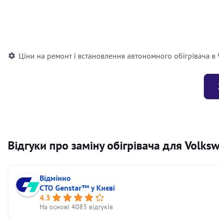
Встановлення повітряного автономного опалювача
Встановлення рідинного автономного опалювача
Ціни на ремонт і встановлення автономного обігрівача в
Відгуки про заміну обігрівача для Volks
Відмінно
СТО Genstar™ у Києві
4.3
На основі 4083 відгуків