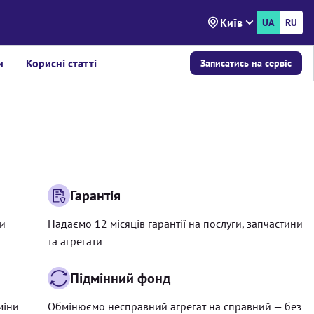
Київ
UA
RU
и
Корисні статті
Записатись на сервіс
Гарантія
ри
Надаємо 12 місяців гарантії на послуги, запчастини
та агрегати
Підмінний фонд
міни
Обмінюємо несправний агрегат на справний — без