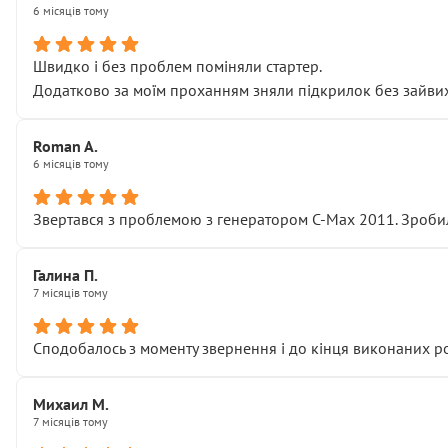
6 місяців тому
Швидко і без проблем поміняли стартер.
Додатково за моїм проханням зняли підкрилок без зайвих п
Roman A.
6 місяців тому
Звертався з проблемою з генератором C-Max 2011. Зробил
Галина П.
7 місяців тому
Сподобалось з моменту звернення і до кінця виконаних р
Михаил М.
7 місяців тому