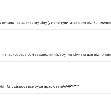
итань і за адекватну ціну (у мене туди упав болт від кріплення
и вчасно, сервісом задоволений; зручна кімната для відпочинк
обіт. Сподіваюсь все буде працювати🫶❤️💙💛