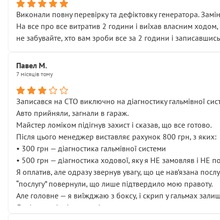
Виконали повну перевірку та дефіктовку генератора. Замін
На все про все витратив 2 години і виїхав власним ходом,
не забувайте, хто вам зроби все за 2 години і записавшись
Павел М.
7 місяців тому
Записався на СТО виключно на діагностику гальмівної сист
Авто прийняли, загнали в гараж.
Майстер ломіком підігнув захист і сказав, що все готово.
Після цього менеджер виставляє рахунок 800 грн, з яких:
• 300 грн — діагностика гальмівної системи
• 500 грн — діагностика ходової, яку я НЕ замовляв і НЕ 
Я оплатив, але одразу звернув увагу, що це нав’язана посл
“послугу” повернули, що лише підтвердило мою правоту.
Але головне — я виїжджаю з боксу, і скрип у гальмах залиш
Далі ситуація тільки погіршилась:
• сказали, що тепер “потрібно знімати колеса”