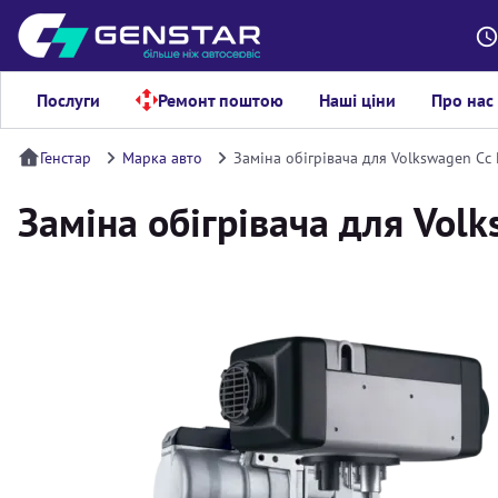
Послуги
Ремонт поштою
Наші ціни
Про нас
Генстар
Марка авто
Заміна обігрівача для Volkswagen Cc
Заміна обігрівача для Vol