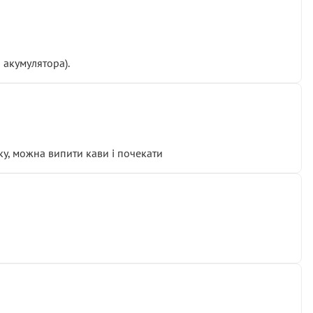
 акумулятора).
у, можна випити кави і почекати