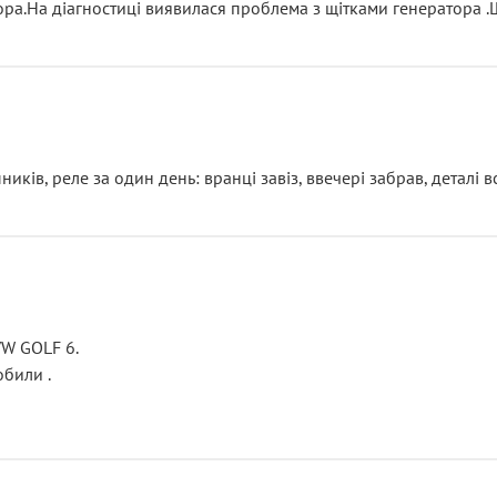
тора.На діагностиці виявилася проблема з щітками генератора 
ків, реле за один день: вранці завіз, ввечері забрав, деталі в
VW GOLF 6.
били .