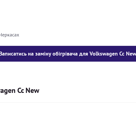
8000
грн
10000
грн
 Черкасах
Записатись на заміну обігрівача для Volkswagen Cc Ne
wagen Cc New