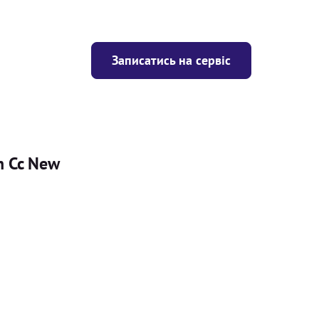
Записатись на сервіс
n Cc New
Ціна
ігрівача
Безкоштовно