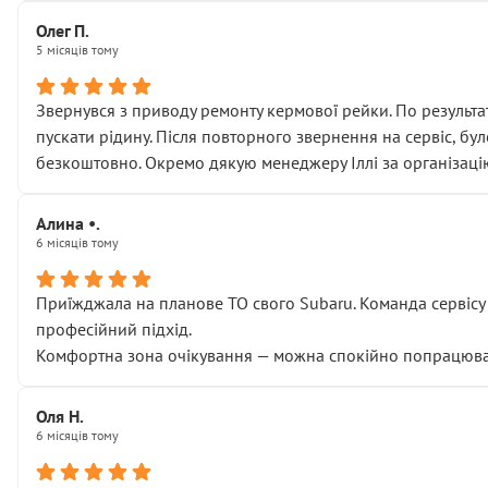
Олег П.
5 місяців тому
Звернувся з приводу ремонту кермової рейки. По результат
пускати рідину. Після повторного звернення на сервіс, бу
безкоштовно. Окремо дякую менеджеру Іллі за організаці
Алина •.
6 місяців тому
Приїжджала на планове ТО свого Subaru. Команда сервісу п
професійний підхід.
Комфортна зона очікування — можна спокійно попрацювати
Оля Н.
6 місяців тому