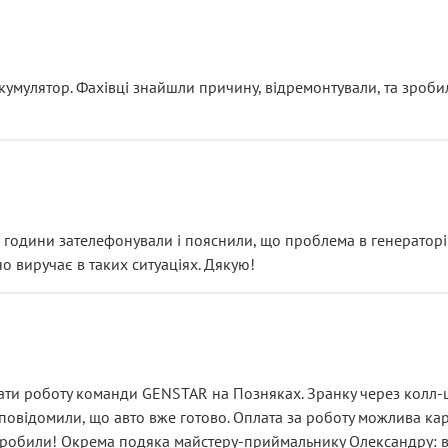
ояснення
кумулятор. Фахівці знайшли причину, відремонтували, та зроби
 разом із головним гальмівним циліндром у зборі.
звучить як мінімум непрофесійно, а як максимум — спроба прод
тартер, і тоді сервіс наче справив хороше враження. Але згодо
и не хвилюватися. ( надіюсь новий власник, не застяг в полі))
я дрібницями.
йозно підірвав.
ві години зателефонували і пояснили, що проблема в генераторі.
о виручає в таких ситуаціях. Дякую!
їхав”
ість, а “аби швидше і дорожче”. Саме це і псує загальне вражен
ти роботу команди GENSTAR на Позняках. Зранку через колл-це
овідомили, що авто вже готово. Оплата за роботу можлива карт
зробили! Окрема подяка майстеру-приймальнику Олександру: всі