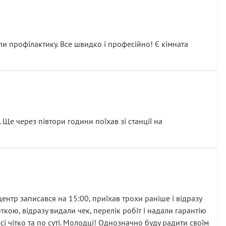
ли профілактику. Все швидко і професійно! Є кімната
ати дорогий вузол замість елементарних ущільнювачів.
м знайшов декілька гайок під лобовим склом. Мені
 Ще через півтори години поїхав зі станції на
ня та бажання повертатися.
нтр записався на 15:00, приїхав трохи раніше і відразу
кою, відразу видали чек, перелік робіт і надали гарантію
 чітко та по суті. Молодці! Однозначно буду радити своїм