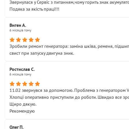
Звернулася у Сервіс з питанням,чому горить знак акумуля
Подяка за якість праці!!!
Виген А.
6 місяців тому
Зробили ремонт генератора: заміна шківа, ременя, підшипни
свист при запуску двигуна зник.
Ростислав С.
6 місяців тому
11.02 звернувся за допомогою. Проблема з генератором 
Хлопці оперативно приступили до роботи. Швидко все зро
Щиро дякую.
Рекомендую
Олег П.