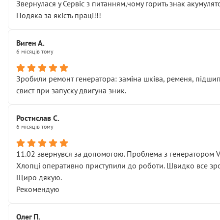
Звернулася у Сервіс з питанням,чому горить знак акумуля
Подяка за якість праці!!!
Виген А.
6 місяців тому
Зробили ремонт генератора: заміна шківа, ременя, підшипни
свист при запуску двигуна зник.
Ростислав С.
6 місяців тому
11.02 звернувся за допомогою. Проблема з генератором 
Хлопці оперативно приступили до роботи. Швидко все зро
Щиро дякую.
Рекомендую
Олег П.