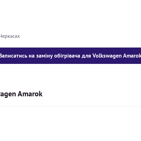
8000
грн
10000
грн
 Черкасах
Записатись на заміну обігрівача для Volkswagen Amaro
swagen Amarok