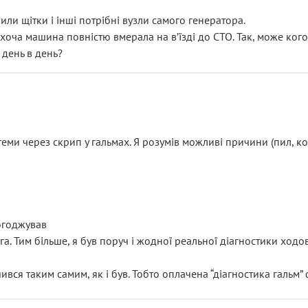
или щітки і інші потрібні вузли самого генератора.
 хоча машина повністю вмерала на вʼїзді до СТО. Так, може кого
 день в день?
еми через скрип у гальмах. Я розумів можливі причини (пил, кол
погоджував
уга. Тим більше, я був поруч і жодної реальної діагностики ход
ився таким самим, як і був. Тобто оплачена “діагностика гальм”