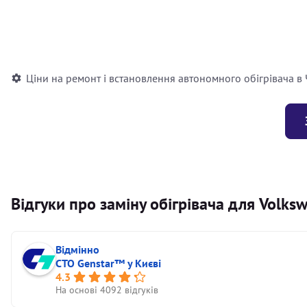
Встановлення повітряного автономного опалювача
Встановлення рідинного автономного опалювача
Ціни на ремонт і встановлення автономного обігрівача в
Відгуки про заміну обігрівача для Volk
Відмінно
СТО Genstar™ у Києві
4.3
На основі 4092 відгуків