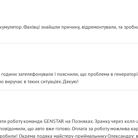
ояснення
кумулятор. Фахівці знайшли причину, відремонтували, та зроби
 разом із головним гальмівним циліндром у зборі.
звучить як мінімум непрофесійно, а як максимум — спроба прод
тартер, і тоді сервіс наче справив хороше враження. Але згодо
и не хвилюватися. ( надіюсь новий власник, не застяг в полі))
я дрібницями.
йозно підірвав.
ві години зателефонували і пояснили, що проблема в генераторі.
о виручає в таких ситуаціях. Дякую!
їхав”
ість, а “аби швидше і дорожче”. Саме це і псує загальне вражен
ти роботу команди GENSTAR на Позняках. Зранку через колл-це
овідомили, що авто вже готово. Оплата за роботу можлива карт
зробили! Окрема подяка майстеру-приймальнику Олександру: всі