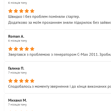
6 місяців тому
Швидко і без проблем поміняли стартер.
Додатково за моїм проханням зняли підкрилок без зайвих п
Roman A.
6 місяців тому
Звертався з проблемою з генератором C-Max 2011. Зробил
Галина П.
7 місяців тому
Сподобалось з моменту звернення і до кінця виконаних р
Михаил М.
7 місяців тому