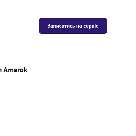
Записатись на сервіс
en Amarok
Ціна
ігрівача
Безкоштовно