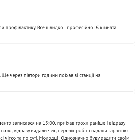
ли профілактику. Все швидко і професійно! Є кімната
ати дорогий вузол замість елементарних ущільнювачів.
м знайшов декілька гайок під лобовим склом. Мені
 Ще через півтори години поїхав зі станції на
ня та бажання повертатися.
нтр записався на 15:00, приїхав трохи раніше і відразу
кою, відразу видали чек, перелік робіт і надали гарантію
 чітко та по суті. Молодці! Однозначно буду радити своїм