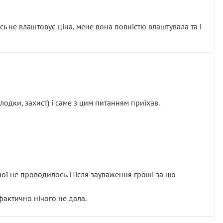
сь не влаштовує ціна, мене вона повністю влаштувала та і
одки, захист) і саме з цим питанням приїхав.
ової не проводилось. Після зауваження гроші за цю
 фактично нічого не дала.