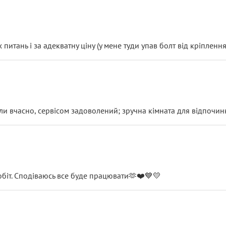
итань і за адекватну ціну (у мене туди упав болт від кріплення
и вчасно, сервісом задоволений; зручна кімната для відпочинк
обіт. Сподіваюсь все буде працювати🫶❤️💙💛