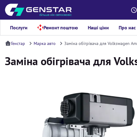
Послуги
Ремонт поштою
Наші ціни
Про нас
Генстар
Марка авто
Заміна обігрівача для Volkswagen Am
Заміна обігрівача для Vol