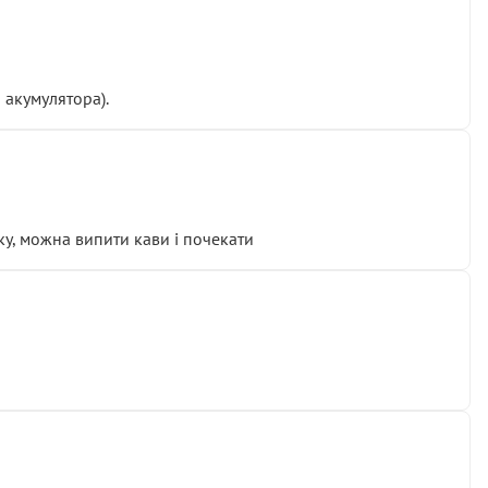
 акумулятора).
у, можна випити кави і почекати