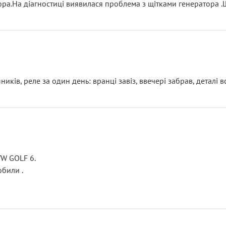
тора.На діагностиці виявилася проблема з щітками генератора 
ків, реле за один день: вранці завіз, ввечері забрав, деталі в
VW GOLF 6.
били .