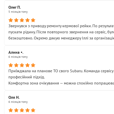
Олег П.
5 місяців тому
Звернувся з приводу ремонту кермової рейки. По результат
пускати рідину. Після повторного звернення на сервіс, бу
безкоштовно. Окремо дякую менеджеру Іллі за організаці
Алина •.
6 місяців тому
Приїжджала на планове ТО свого Subaru. Команда сервісу п
професійний підхід.
Комфортна зона очікування — можна спокійно попрацювати
Оля Н.
6 місяців тому