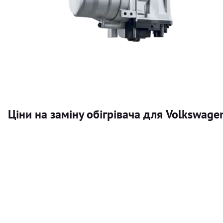
Ціни на заміну обігрівача для Volkswag
Послуга
Автономний обігрівач
Безкоштовний розрахунок ціни установки автономного об