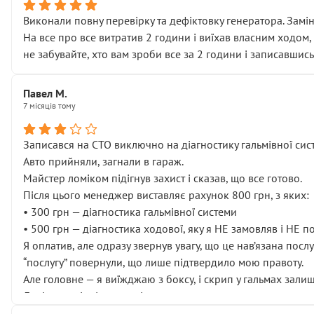
Виконали повну перевірку та дефіктовку генератора. Замін
На все про все витратив 2 години і виїхав власним ходом,
не забувайте, хто вам зроби все за 2 години і записавшись
Павел М.
7 місяців тому
Записався на СТО виключно на діагностику гальмівної сист
Авто прийняли, загнали в гараж.
Майстер ломіком підігнув захист і сказав, що все готово.
Після цього менеджер виставляє рахунок 800 грн, з яких:
• 300 грн — діагностика гальмівної системи
• 500 грн — діагностика ходової, яку я НЕ замовляв і НЕ 
Я оплатив, але одразу звернув увагу, що це нав’язана посл
“послугу” повернули, що лише підтвердило мою правоту.
Але головне — я виїжджаю з боксу, і скрип у гальмах залиш
Далі ситуація тільки погіршилась:
• сказали, що тепер “потрібно знімати колеса”