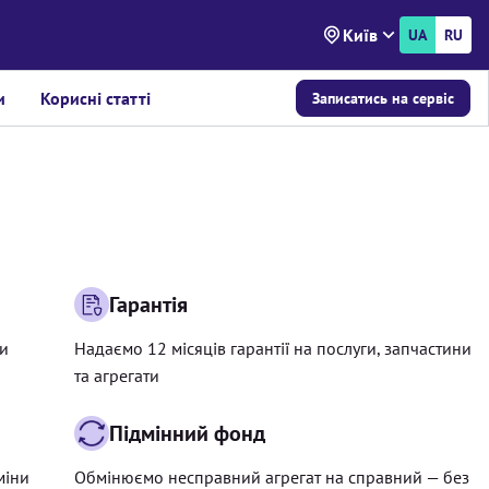
Київ
UA
RU
и
Корисні статті
Записатись на сервіс
Гарантія
ри
Надаємо 12 місяців гарантії на послуги, запчастини
та агрегати
Підмінний фонд
міни
Обмінюємо несправний агрегат на справний — без