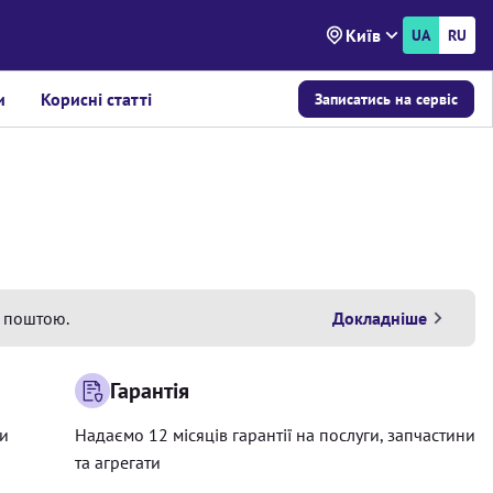
Київ
UA
RU
и
Корисні статті
Записатись на сервіс
 поштою.
Докладніше
Гарантія
ри
Надаємо 12 місяців гарантії на послуги, запчастини
та агрегати