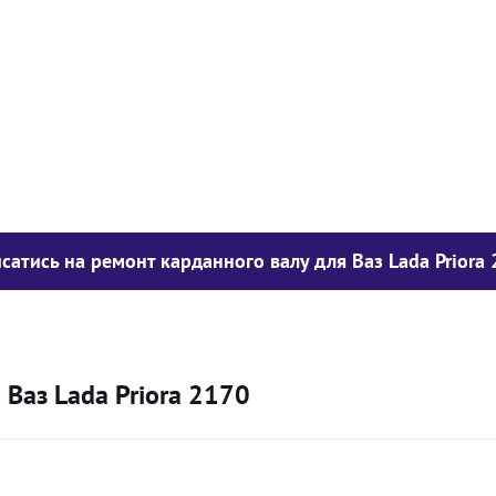
у опору
1050
грн
850
грн
300
грн
сатись на ремонт карданного валу для Ваз Lada Priora
 Ваз Lada Priora 2170