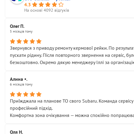
4.3
На основі 4092 відгуків
Олег П.
5 місяців тому
Звернувся з приводу ремонту кермової рейки. По результат
пускати рідину. Після повторного звернення на сервіс, бу
безкоштовно. Окремо дякую менеджеру Іллі за організаці
Алина •.
6 місяців тому
Приїжджала на планове ТО свого Subaru. Команда сервісу п
професійний підхід.
Комфортна зона очікування — можна спокійно попрацювати
Оля Н.