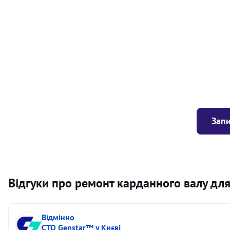
Балансування карданного валу (легковий) від 1,5м на одн
Балансування карданного валу (легковий) до 1,5м
Заміна хрестовини кермового валу
Запи
Відгуки про ремонт карданного валу для
Відмінно
СТО Genstar™ у Києві