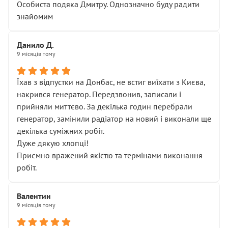
Особиста подяка Дмитру. Однозначно буду радити
знайомим
Данило Д.
9 місяців тому
Їхав з відпустки на Донбас, не встиг виїхати з Києва,
накрився генератор. Передзвонив, записали і
прийняли миттєво. За декілька годин перебрали
генератор, замінили радіатор на новий і виконали ще
декілька суміжних робіт.
Дуже дякую хлопці!
Приємно вражений якістю та термінами виконання
робіт.
Валентин
9 місяців тому