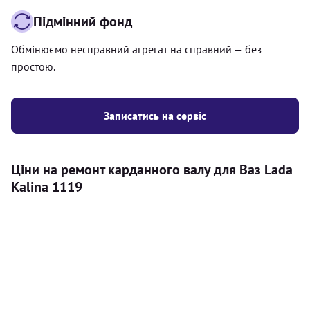
Підмінний фонд
Обмінюємо несправний агрегат на справний — без
простою.
Записатись на сервіс
Ціни на ремонт карданного валу для Ваз Lada
Kalina 1119
Послуга
Ціна
Карданний вал
Діагностика карданного валу на авто (
500