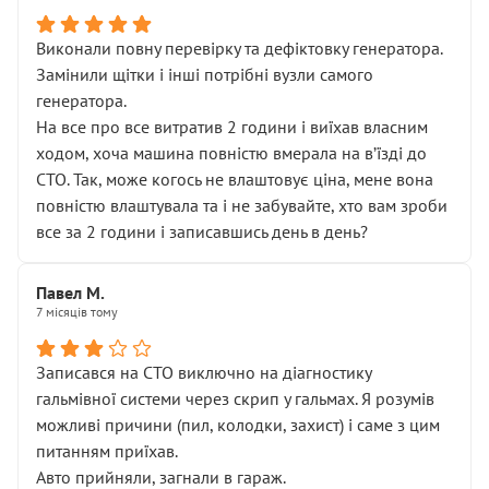
Виконали повну перевірку та дефіктовку генератора.
Замінили щітки і інші потрібні вузли самого
генератора.
На все про все витратив 2 години і виїхав власним
ходом, хоча машина повністю вмерала на вʼїзді до
СТО. Так, може когось не влаштовує ціна, мене вона
повністю влаштувала та і не забувайте, хто вам зроби
все за 2 години і записавшись день в день?
Павел М.
7 місяців тому
Записався на СТО виключно на діагностику
гальмівної системи через скрип у гальмах. Я розумів
можливі причини (пил, колодки, захист) і саме з цим
питанням приїхав.
Авто прийняли, загнали в гараж.