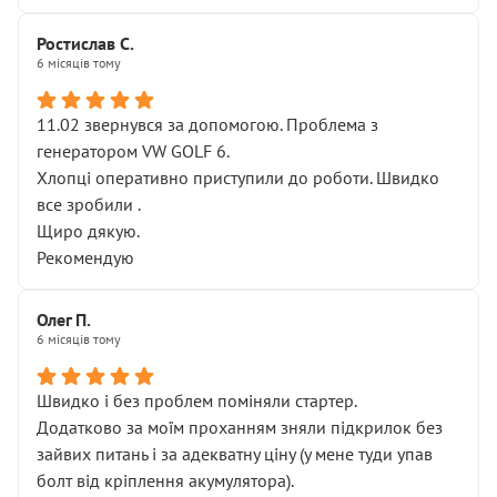
Ростислав С.
6 місяців тому
11.02 звернувся за допомогою. Проблема з
генератором VW GOLF 6.
Хлопці оперативно приступили до роботи. Швидко
все зробили .
Щиро дякую.
Рекомендую
Олег П.
6 місяців тому
Швидко і без проблем поміняли стартер.
Додатково за моїм проханням зняли підкрилок без
зайвих питань і за адекватну ціну (у мене туди упав
болт від кріплення акумулятора).