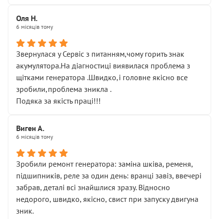
Оля Н.
6 місяців тому
Звернулася у Сервіс з питанням,чому горить знак
акумулятора.На діагностиці виявилася проблема з
щітками генератора .Швидко,і головне якісно все
зробили,проблема зникла .
Подяка за якість праці!!!
Виген А.
6 місяців тому
Зробили ремонт генератора: заміна шківа, ременя,
підшипників, реле за один день: вранці завіз, ввечері
забрав, деталі всі знайшлися зразу. Відносно
недорого, швидко, якісно, свист при запуску двигуна
зник.