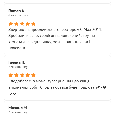
Roman A.
6 місяців тому
Звертався з проблемою з генератором C-Max 2011.
Зробили вчасно, сервісом задоволений; зручна
кімната для відпочинку, можна випити кави і
почекати
Галина П.
7 місяців тому
Сподобалось з моменту звернення і до кінця
виконаних робіт. Сподіваюсь все буде працювати🫶❤️
💙💛
Михаил М.
7 місяців тому