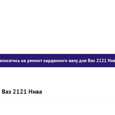
у опору
1050
грн
850
грн
300
грн
аписатись на ремонт карданного валу для Ваз 2121 Ни
я Ваз 2121 Нива