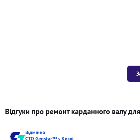
Балансування карданного валу (легковий) від 1,5м на одн
Балансування карданного валу (легковий) до 1,5м
Заміна хрестовини кермового валу
З
Відгуки про ремонт карданного валу дл
Відмінно
СТО Genstar™ у Києві