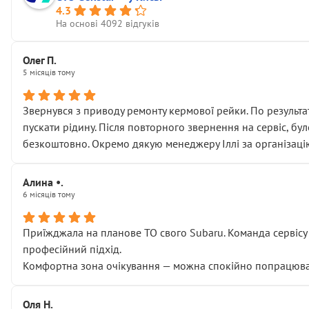
4.3
На основі 4092 відгуків
Олег П.
5 місяців тому
Звернувся з приводу ремонту кермової рейки. По результат
пускати рідину. Після повторного звернення на сервіс, бу
безкоштовно. Окремо дякую менеджеру Іллі за організаці
Алина •.
6 місяців тому
Приїжджала на планове ТО свого Subaru. Команда сервісу п
професійний підхід.
Комфортна зона очікування — можна спокійно попрацювати
Оля Н.