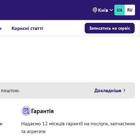
Київ
UA
RU
и
Корисні статті
Записатись на сервіс
 поштою.
Докладніше
Гарантія
ри
Надаємо 12 місяців гарантії на послуги, запчастини
та агрегати