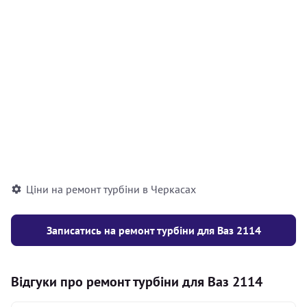
Відновлення різьби (різьбових з'єднань)
200
турбокомпресора
грн
Висвердлювання шпильки турбокомпресора
200
(1шт)
грн
Фрезерування площини випускного
1000
колектора /турбокомпрессора
грн
Ціни на ремонт турбіни в Черкасах
Записатись на ремонт турбіни для Ваз 2114
Відгуки про ремонт турбіни для Ваз 2114