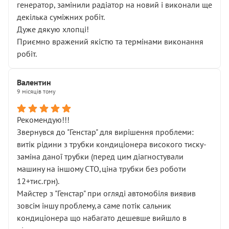
генератор, замінили радіатор на новий і виконали ще
декілька суміжних робіт.
Дуже дякую хлопці!
Приємно вражений якістю та термінами виконання
робіт.
Валентин
9 місяців тому
Рекомендую!!!
Звернувся до "Генстар" для вирішення проблеми:
витік рідини з трубки кондиціонера високого тиску-
заміна даної трубки (перед цим діагностували
машину на іншому СТО,ціна трубки без роботи
12+тис.грн).
Майстер з "Генстар" при огляді автомобіля виявив
зовсім іншу проблему,а саме потік сальник
кондиціонера що набагато дешевше вийшло в