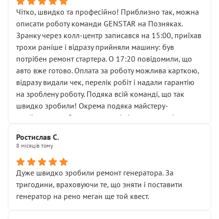
ущільнювачів.
Чітко, швидко та професійно! Приблизно так, можна
Що прикро — це не перший мій візит. Раніше міняв у
описати роботу команди GENSTAR на Позняках.
вас стартер, і тоді сервіс наче справив хороше
Зранку через колл-центр записався на 15:00, приїхав
враження. Але згодом знайшов декілька гайок під
трохи раніше і відразу прийняли машину: був
лобовим склом. Мені пояснили, що це “старі гайки, які
потрібен ремонт стартера. О 17:20 повідомили, що
відкручували”, і попросили не хвилюватися. ( надіюсь
авто вже готово. Оплата за роботу можлива карткою,
новий власник, не застяг в полі))
відразу видали чек, перелік робіт і надали гарантію
Але після нинішнього візиту такі дрібниці вже не
на зроблену роботу. Подяка всій команді, що так
здаються дрібницями.
швидко зробили! Окрема подяка майстеру-
Я — клієнт, який працює на довірі, і саме її цей сервіс
приймальнику Олександру: всі чітко та по суті.
серйозно підірвав.
Молодці! Однозначно буду радити своїм знайомим
Хотілося б більше:
Ростислав С.
звертатися до цього автосервісу.
8 місяців тому
• належної уваги до авто
• прозорості в роботах і рахунках
• реальної діагностики, а не формального
Дуже швидко зробили ремонт генератора. За
“подивились і поїхав”
тригодини, враховуючи те, що зняти і поставити
На жаль, складається враження, що сервіс працює не
генератор на рено меган ще той квест.
на якість, а “аби швидше і дорожче”. Саме це і псує
загальне враження та бажання повертатися.