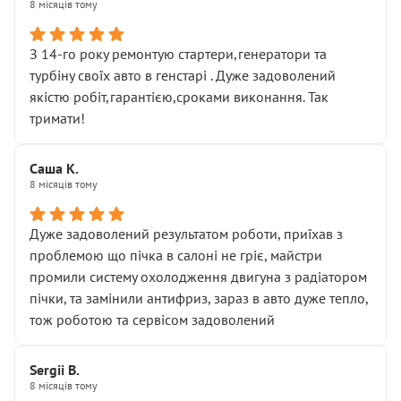
8 місяців тому
З 14-го року ремонтую стартери,генератори та
турбіну своїх авто в генстарі . Дуже задоволений
якістю робіт,гарантією,сроками виконання. Так
тримати!
Саша К.
8 місяців тому
Дуже задоволений результатом роботи, приїхав з
проблемою що пічка в салоні не гріє, майстри
промили систему охолодження двигуна з радіатором
пічки, та замінили антифриз, зараз в авто дуже тепло,
тож роботою та сервісом задоволений
Sergii B.
8 місяців тому