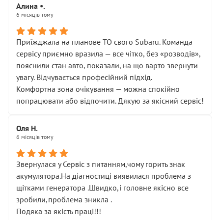
Алина •.
6 місяців тому
Приїжджала на планове ТО свого Subaru. Команда
сервісу приємно вразила — все чітко, без «розводів»,
пояснили стан авто, показали, на що варто звернути
увагу. Відчувається професійний підхід.
Комфортна зона очікування — можна спокійно
попрацювати або відпочити. Дякую за якісний сервіс!
Оля Н.
6 місяців тому
Звернулася у Сервіс з питанням,чому горить знак
акумулятора.На діагностиці виявилася проблема з
щітками генератора .Швидко,і головне якісно все
зробили,проблема зникла .
Подяка за якість праці!!!