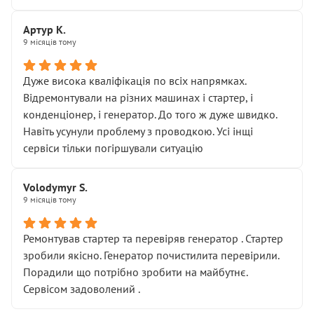
підсумку.
Дуже дякую за швидкий і професійний ремонт!
Артур К.
9 місяців тому
Дуже висока кваліфікація по всіх напрямках.
Відремонтували на різних машинах і стартер, і
конденціонер, і генератор. До того ж дуже швидко.
Навіть усунули проблему з проводкою. Усі інщі
сервіси тільки погіршували ситуацію
Volodymyr S.
9 місяців тому
Ремонтував стартер та перевіряв генератор . Стартер
зробили якісно. Генератор почистилита перевірили.
Порадили що потрібно зробити на майбутнє.
Сервісом задоволений .