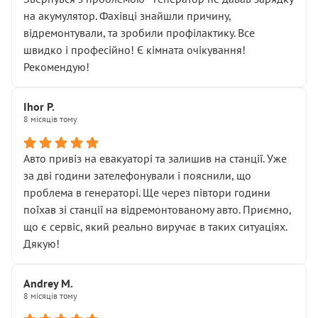
діагностики ходової не проводилось. Після
на акумулятор. Фахівці знайшли причину,
зауваження гроші за цю “послугу” повернули, що
відремонтували, та зробили профілактику. Все
лише підтвердило мою правоту.
швидко і професійно! Є кімната очікування!
Але головне — я виїжджаю з боксу, і скрип у гальмах
Рекомендую!
залишився таким самим, як і був. Тобто оплачена
“діагностика гальм” фактично нічого не дала.
Далі ситуація тільки погіршилась:
Ihor P.
8 місяців тому
• сказали, що тепер “потрібно знімати колеса”
• що біля авто стояти вже не можна
• почали озвучувати купу додаткових робіт без
Авто привіз на евакуаторі та залишив на станції. Уже
чіткого пояснення
за дві години зателефонували і пояснили, що
( ну все зняли та доробили) дякую!
проблема в генераторі. Ще через півтори години
Окремий момент, який виглядає абсурдно:
поїхав зі станції на відремонтованому авто. Приємно,
мені заявили, що бачок гальмівної рідини потрібно
що є сервіс, який реально виручає в таких ситуаціях.
міняти разом із головним гальмівним циліндром у
Дякую!
зборі.
Для людини, яка хоча б трохи розуміється на техніці,
Andrey M.
це звучить як мінімум непрофесійно, а як максимум —
8 місяців тому
спроба продати дорогий вузол замість елементарних