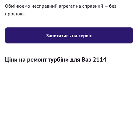
Обмінюємо несправний агрегат на справний — без
простою.
Записатись на сервіс
Ціни на ремонт турбіни для Ваз 2114
Послуга
Ціна
Турбіна
Діагностика турбокомпресора на автомобілі
750
(візуальний огляд, перевірка люфтів валу,
грн
комп'ютерна діагностика, тест-драйв з
аналізом параметрів наддуву (при