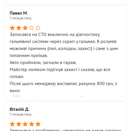
Павел М.
7 місяців тому
Записався на СТО виключно на діагностику
гальмівної системи через скрип у гальмах. Я розумів
можливі причини (пил, колодки, захист) і саме з цим
питанням приїхав.
Авто прийняли, загнали в гараж.
Майстер ломіком підігнув захист і сказав, що все
готово.
Після цього менеджер виставляє рахунок 800 грн, з
яких:
• 300 грн — діагностика гальмівної системи
• 500 грн — діагностика ходової, яку я НЕ замовляв і
Віталій Д.
НЕ погоджував
7 місяців тому
Я оплатив, але одразу звернув увагу, що це нав’язана
послуга. Тим більше, я був поруч і жодної реальної
Звернувся з проблемою - генератор не давав зарядку