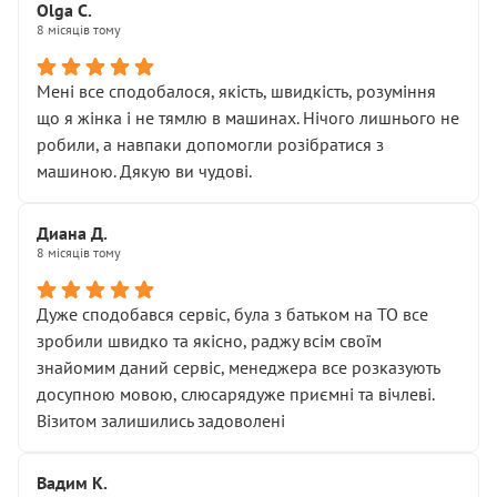
Olga С.
Стосовно комунікації - все добре
8 місяців тому
Мені все сподобалося, якість, швидкість, розуміння
що я жінка і не тямлю в машинах. Нічого лишнього не
робили, а навпаки допомогли розібратися з
машиною. Дякую ви чудові.
Диана Д.
8 місяців тому
Дуже сподобався сервіс, була з батьком на ТО все
зробили швидко та якісно, раджу всім своїм
знайомим даний сервіс, менеджера все розказують
досупною мовою, слюсарядуже приємні та вічлеві.
Візитом залишились задоволені
Вадим К.