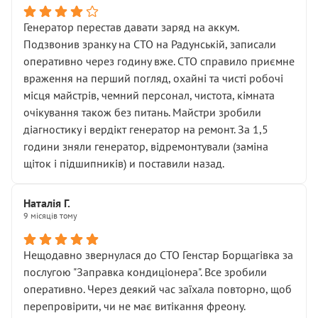
Генератор перестав давати заряд на аккум.
Подзвонив зранку на СТО на Радунській, записали
оперативно через годину вже. СТО справило приємне
враження на перший погляд, охайні та чисті робочі
місця майстрів, чемний персонал, чистота, кімната
очікування також без питань. Майстри зробили
діагностику і вердікт генератор на ремонт. За 1,5
години зняли генератор, відремонтували (заміна
щіток і підшипників) и поставили назад.
Наталія Г.
9 місяців тому
Нещодавно звернулася до СТО Генстар Борщагівка за
послугою "Заправка кондиціонера". Все зробили
оперативно. Через деякий час заїхала повторно, щоб
перепровірити, чи не має витікання фреону.