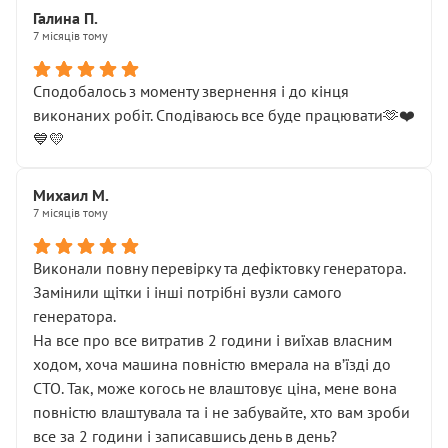
Галина П.
7 місяців тому
Сподобалось з моменту звернення і до кінця
виконаних робіт. Сподіваюсь все буде працювати🫶❤️
💙💛
Михаил М.
7 місяців тому
Виконали повну перевірку та дефіктовку генератора.
Замінили щітки і інші потрібні вузли самого
генератора.
На все про все витратив 2 години і виїхав власним
ходом, хоча машина повністю вмерала на вʼїзді до
СТО. Так, може когось не влаштовує ціна, мене вона
повністю влаштувала та і не забувайте, хто вам зроби
все за 2 години і записавшись день в день?