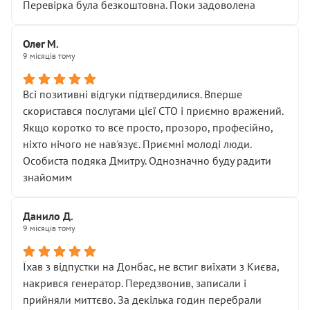
Перевірка була безкоштовна. Поки задоволена
Олег М.
9 місяців тому
Всі позитивні відгуки підтвердилися. Вперше
скористався послугами цієї СТО і приємно вражений.
Якщо коротко то все просто, прозоро, професійно,
ніхто нічого не нав'язує. Приємні молоді люди.
Особиста подяка Дмитру. Однозначно буду радити
знайомим
Данило Д.
9 місяців тому
Їхав з відпустки на Донбас, не встиг виїхати з Києва,
накрився генератор. Передзвонив, записали і
прийняли миттєво. За декілька годин перебрали