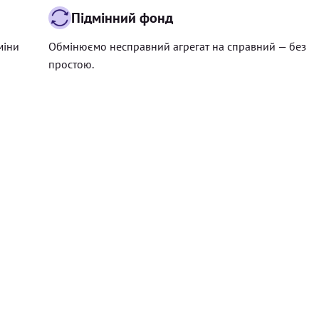
Підмінний фонд
міни
Обмінюємо несправний агрегат на справний — без
простою.
Ціна