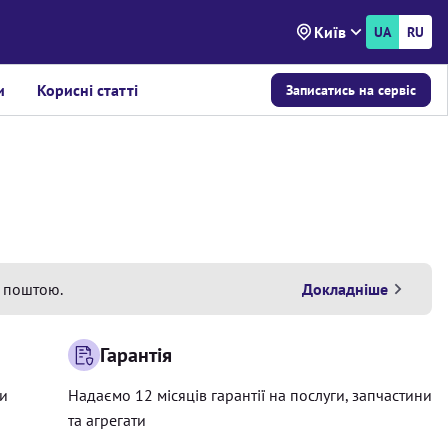
Київ
UA
RU
и
Корисні статті
Записатись на сервіс
 поштою.
Докладніше
Гарантія
ри
Надаємо 12 місяців гарантії на послуги, запчастини
та агрегати