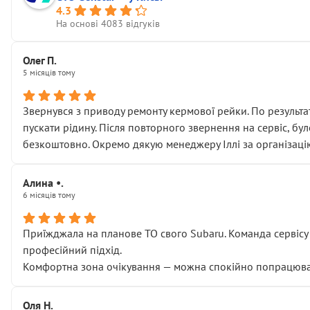
4.3
На основі 4083 відгуків
Олег П.
5 місяців тому
Звернувся з приводу ремонту кермової рейки. По результат
пускати рідину. Після повторного звернення на сервіс, бу
безкоштовно. Окремо дякую менеджеру Іллі за організаці
Алина •.
6 місяців тому
Приїжджала на планове ТО свого Subaru. Команда сервісу п
професійний підхід.
Комфортна зона очікування — можна спокійно попрацювати
Оля Н.