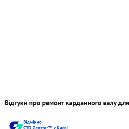
Балансування карданного валу (легковий) від 1,5м на одн
Балансування карданного валу (легковий) до 1,5м
Заміна хрестовини кермового валу
Відгуки про ремонт карданного валу для
Відмінно
СТО Genstar™ у Києві