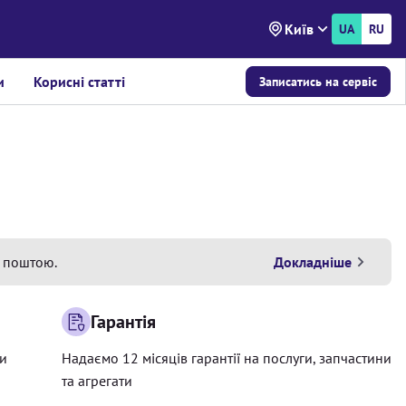
Київ
UA
RU
и
Корисні статті
Записатись на сервіс
 поштою.
Докладніше
Гарантія
ри
Надаємо 12 місяців гарантії на послуги, запчастини
та агрегати