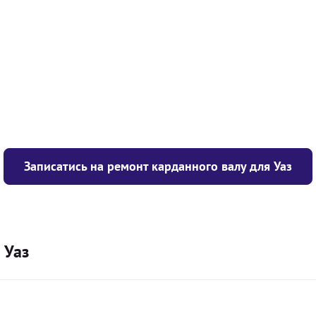
у опору
1050
грн
850
грн
300
грн
Записатись на ремонт карданного валу для Уаз
 Уаз