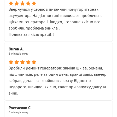
Звернулася у Сервіс з питанням,чому горить знак
акумулятора.На діагностиці виявилася проблема з
щітками генератора .Швидко,і головне якісно все
зробили,проблема зникла .
Подяка за якість праці!!!
Виген А.
6 місяців тому
Зробили ремонт генератора: заміна шківа, ременя,
підшипників, реле за один день: вранці завіз, ввечері
забрав, деталі всі знайшлися зразу. Відносно
недорого, швидко, якісно, свист при запуску двигуна
зник.
Ростислав С.
6 місяців тому