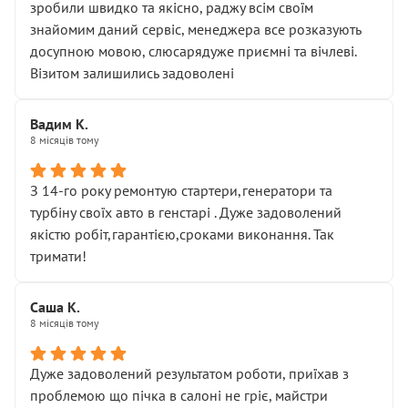
зробили швидко та якісно, раджу всім своїм
знайомим даний сервіс, менеджера все розказують
досупною мовою, слюсарядуже приємні та вічлеві.
Візитом залишились задоволені
Вадим К.
8 місяців тому
З 14-го року ремонтую стартери,генератори та
турбіну своїх авто в генстарі . Дуже задоволений
якістю робіт,гарантією,сроками виконання. Так
тримати!
Саша К.
8 місяців тому
Дуже задоволений результатом роботи, приїхав з
проблемою що пічка в салоні не гріє, майстри