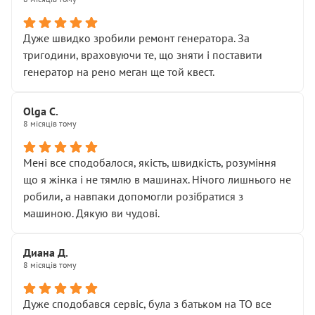
• належної уваги до авто
• прозорості в роботах і рахунках
• реальної діагностики, а не формального
Дуже швидко зробили ремонт генератора. За
“подивились і поїхав”
тригодини, враховуючи те, що зняти і поставити
На жаль, складається враження, що сервіс працює не
генератор на рено меган ще той квест.
на якість, а “аби швидше і дорожче”. Саме це і псує
загальне враження та бажання повертатися.
Olga С.
Стосовно комунікації - все добре
8 місяців тому
Мені все сподобалося, якість, швидкість, розуміння
що я жінка і не тямлю в машинах. Нічого лишнього не
робили, а навпаки допомогли розібратися з
машиною. Дякую ви чудові.
Диана Д.
8 місяців тому
Дуже сподобався сервіс, була з батьком на ТО все