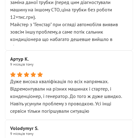
заміна даної трубки (перед цим діагностували
машину на іншому СТО,ціна трубки без роботи
12+тис.грн).
Майстер з "Генстар" при огляді автомобіля виявив
зовсім іншу проблему,а саме потік сальник
кондиціонера що набагато дешевше вийшло в
підсумку.
Дуже дякую за швидкий і професійний ремонт!
Артур К.
9 місяців тому
Дуже висока кваліфікація по всіх напрямках.
Відремонтували на різних машинах і стартер, і
конденціонер, і генератор. До того ж дуже швидко.
Навіть усунули проблему з проводкою. Усі інщі
сервіси тільки погіршували ситуацію
Volodymyr S.
9 місяців тому