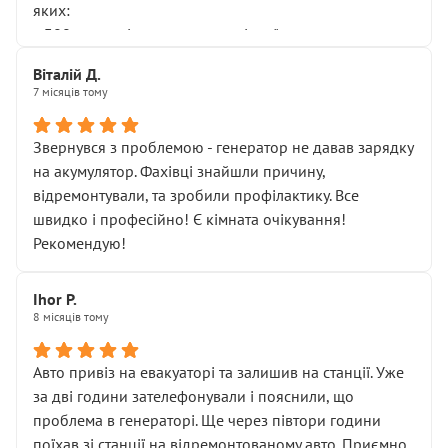
яких:
• 300 грн — діагностика гальмівної системи
• 500 грн — діагностика ходової, яку я НЕ замовляв і
Віталій Д.
НЕ погоджував
7 місяців тому
Я оплатив, але одразу звернув увагу, що це нав’язана
послуга. Тим більше, я був поруч і жодної реальної
Звернувся з проблемою - генератор не давав зарядку
діагностики ходової не проводилось. Після
на акумулятор. Фахівці знайшли причину,
зауваження гроші за цю “послугу” повернули, що
відремонтували, та зробили профілактику. Все
лише підтвердило мою правоту.
швидко і професійно! Є кімната очікування!
Але головне — я виїжджаю з боксу, і скрип у гальмах
Рекомендую!
залишився таким самим, як і був. Тобто оплачена
“діагностика гальм” фактично нічого не дала.
Далі ситуація тільки погіршилась:
Ihor P.
8 місяців тому
• сказали, що тепер “потрібно знімати колеса”
• що біля авто стояти вже не можна
• почали озвучувати купу додаткових робіт без
Авто привіз на евакуаторі та залишив на станції. Уже
чіткого пояснення
за дві години зателефонували і пояснили, що
( ну все зняли та доробили) дякую!
проблема в генераторі. Ще через півтори години
Окремий момент, який виглядає абсурдно:
поїхав зі станції на відремонтованому авто. Приємно,