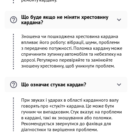
Що буде якщо не міняти хрестовину
кардана?
Зношена чи пошкоджена хрестовина кардана
впливає його роботу: вібрації, шуми, проблеми
з передачею потужності. Поломка кардану може
спричинити зупинку автомобіля та небезпеку на
дорозі. Регулярно перевіряйте та замінюйте
зношену хрестовину, щоб уникнути проблем.
Що означає стукає кардан?
При звуках і ударах в області карданного валу
говорять про «стукіт» кардана. Це може бути
гучним чи випадковим. Стук вказує на проблеми
в кардані, такі як зношування або поломки.
Рекомендується звернутися до фахівця для
діагностики та вирішення проблеми.