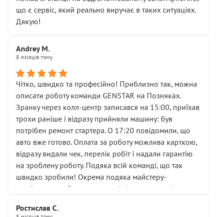
мені заявили, що бачок гальмівної рідини потрібно
що є сервіс, який реально виручає в таких ситуаціях.
міняти разом із головним гальмівним циліндром у
Дякую!
зборі.
Для людини, яка хоча б трохи розуміється на техніці,
Andrey M.
це звучить як мінімум непрофесійно, а як максимум —
8 місяців тому
спроба продати дорогий вузол замість елементарних
ущільнювачів.
Чітко, швидко та професійно! Приблизно так, можна
Що прикро — це не перший мій візит. Раніше міняв у
описати роботу команди GENSTAR на Позняках.
вас стартер, і тоді сервіс наче справив хороше
Зранку через колл-центр записався на 15:00, приїхав
враження. Але згодом знайшов декілька гайок під
трохи раніше і відразу прийняли машину: був
лобовим склом. Мені пояснили, що це “старі гайки, які
потрібен ремонт стартера. О 17:20 повідомили, що
відкручували”, і попросили не хвилюватися. ( надіюсь
авто вже готово. Оплата за роботу можлива карткою,
новий власник, не застяг в полі))
відразу видали чек, перелік робіт і надали гарантію
Але після нинішнього візиту такі дрібниці вже не
на зроблену роботу. Подяка всій команді, що так
здаються дрібницями.
швидко зробили! Окрема подяка майстеру-
Я — клієнт, який працює на довірі, і саме її цей сервіс
приймальнику Олександру: всі чітко та по суті.
серйозно підірвав.
Молодці! Однозначно буду радити своїм знайомим
Хотілося б більше:
Ростислав С.
звертатися до цього автосервісу.
8 місяців тому