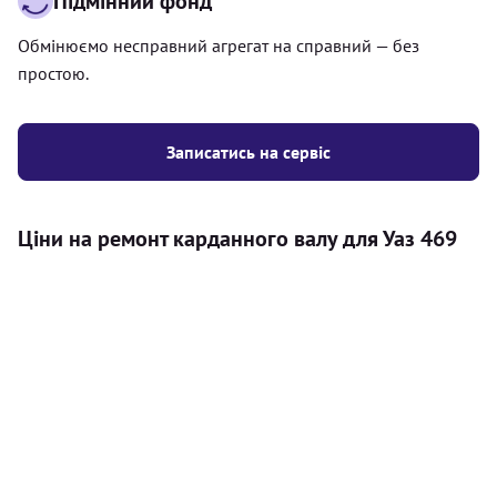
Підмінний фонд
Обмінюємо несправний агрегат на справний — без
простою.
Записатись на сервіс
Ціни на ремонт карданного валу для Уаз 469
Послуга
Ціна
Карданний вал
Діагностика карданного валу на авто (
500
візуальний огляд, перевірка люфтів та стану
грн
всіх доступних елементів)