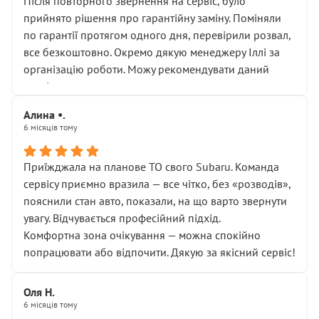
Після повторного звернення на сервіс, було
прийнято рішення про гарантійну заміну. Поміняли
по гарантії протягом одного дня, перевірили розвал,
все безкоштовно. Окремо дякую менеджеру Іллі за
організацію роботи. Можу рекомендувати даний
сервіс.
Алина •.
6 місяців тому
Приїжджала на планове ТО свого Subaru. Команда
сервісу приємно вразила — все чітко, без «розводів»,
пояснили стан авто, показали, на що варто звернути
увагу. Відчувається професійний підхід.
Комфортна зона очікування — можна спокійно
попрацювати або відпочити. Дякую за якісний сервіс!
Оля Н.
6 місяців тому