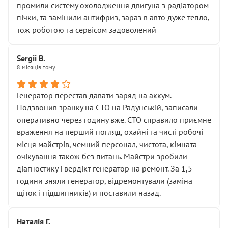
промили систему охолодження двигуна з радіатором
пічки, та замінили антифриз, зараз в авто дуже тепло,
тож роботою та сервісом задоволений
Sergii B.
8 місяців тому
Генератор перестав давати заряд на аккум.
Подзвонив зранку на СТО на Радунській, записали
оперативно через годину вже. СТО справило приємне
враження на перший погляд, охайні та чисті робочі
місця майстрів, чемний персонал, чистота, кімната
очікування також без питань. Майстри зробили
діагностику і вердікт генератор на ремонт. За 1,5
години зняли генератор, відремонтували (заміна
щіток і підшипників) и поставили назад.
Наталія Г.