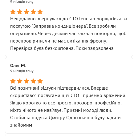
9 місяців тому
Нещодавно звернулася до СТО Генстар Борщагівка за
послугою "Заправка кондиціонера". Все зробили
оперативно. Через деякий час заїхала повторно, щоб
перепровірити, чи не має витікання фреону.
Перевірка була безкоштовна. Поки задоволена
Олег М.
9 місяців тому
Всі позитивні відгуки підтвердилися. Вперше
скористався послугами цієї СТО і приємно вражений.
Якщо коротко то все просто, прозоро, професійно,
ніхто нічого не нав'язує. Приємні молоді люди.
Особиста подяка Дмитру. Однозначно буду радити
знайомим