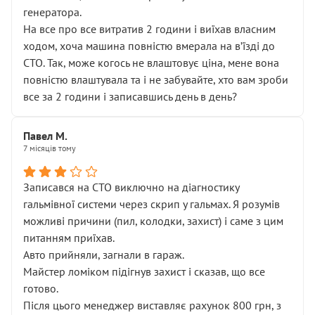
генератора.
На все про все витратив 2 години і виїхав власним
ходом, хоча машина повністю вмерала на вʼїзді до
СТО. Так, може когось не влаштовує ціна, мене вона
повністю влаштувала та і не забувайте, хто вам зроби
все за 2 години і записавшись день в день?
Павел М.
7 місяців тому
Записався на СТО виключно на діагностику
гальмівної системи через скрип у гальмах. Я розумів
можливі причини (пил, колодки, захист) і саме з цим
питанням приїхав.
Авто прийняли, загнали в гараж.
Майстер ломіком підігнув захист і сказав, що все
готово.
Після цього менеджер виставляє рахунок 800 грн, з