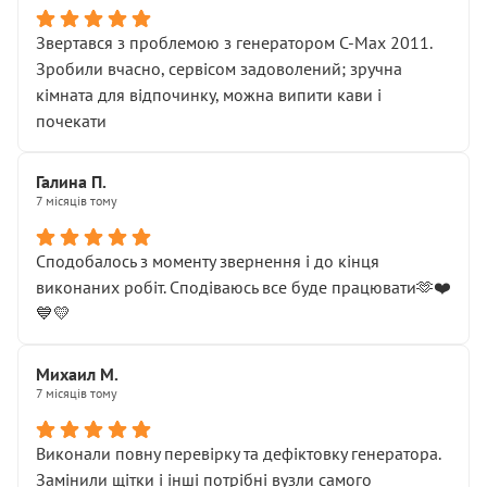
Звертався з проблемою з генератором C-Max 2011.
Зробили вчасно, сервісом задоволений; зручна
кімната для відпочинку, можна випити кави і
почекати
Галина П.
7 місяців тому
Сподобалось з моменту звернення і до кінця
виконаних робіт. Сподіваюсь все буде працювати🫶❤️
💙💛
Михаил М.
7 місяців тому
Виконали повну перевірку та дефіктовку генератора.
Замінили щітки і інші потрібні вузли самого