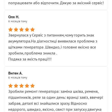
попрацювати або відпочити. Дякую за якісний сервіс!
Оля Н.
6 місяців тому
Звернулася у Сервіс з питанням,чому горить знак
акумулятора.На діагностиці виявилася проблема з
щітками генератора .Швидко,і головне якісно все
зробили,проблема зникла .
Подяка за якість праці!!!
Виген А.
6 місяців тому
Зробили ремонт генератора: заміна шківа, ременя,
підшипників, реле за один день: вранці завіз, ввечері
забрав, деталі всі знайшлися зразу. Відносно
недорого, швидко, якісно, свист при запуску двигуна