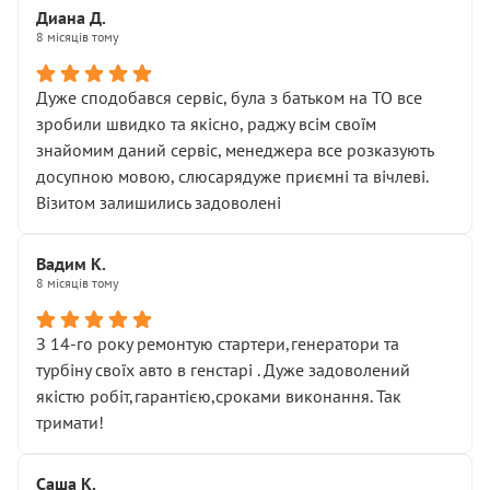
Диана Д.
8 місяців тому
Дуже сподобався сервіс, була з батьком на ТО все
зробили швидко та якісно, раджу всім своїм
знайомим даний сервіс, менеджера все розказують
досупною мовою, слюсарядуже приємні та вічлеві.
Візитом залишились задоволені
Вадим К.
8 місяців тому
З 14-го року ремонтую стартери,генератори та
турбіну своїх авто в генстарі . Дуже задоволений
якістю робіт,гарантією,сроками виконання. Так
тримати!
Саша К.