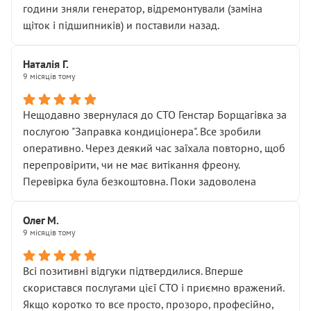
години зняли генератор, відремонтували (заміна
щіток і підшипників) и поставили назад.
Наталія Г.
9 місяців тому
Нещодавно звернулася до СТО Генстар Борщагівка за
послугою "Заправка кондиціонера". Все зробили
оперативно. Через деякий час заїхала повторно, щоб
перепровірити, чи не має витікання фреону.
Перевірка була безкоштовна. Поки задоволена
Олег М.
9 місяців тому
Всі позитивні відгуки підтвердилися. Вперше
скористався послугами цієї СТО і приємно вражений.
Якщо коротко то все просто, прозоро, професійно,