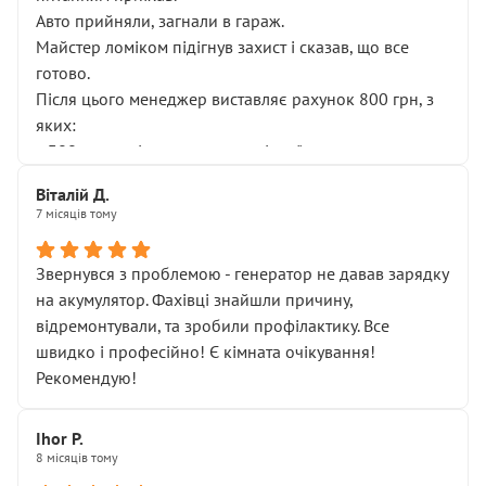
Авто прийняли, загнали в гараж.
Майстер ломіком підігнув захист і сказав, що все
готово.
Після цього менеджер виставляє рахунок 800 грн, з
яких:
• 300 грн — діагностика гальмівної системи
• 500 грн — діагностика ходової, яку я НЕ замовляв і
Віталій Д.
НЕ погоджував
7 місяців тому
Я оплатив, але одразу звернув увагу, що це нав’язана
послуга. Тим більше, я був поруч і жодної реальної
Звернувся з проблемою - генератор не давав зарядку
діагностики ходової не проводилось. Після
на акумулятор. Фахівці знайшли причину,
зауваження гроші за цю “послугу” повернули, що
відремонтували, та зробили профілактику. Все
лише підтвердило мою правоту.
швидко і професійно! Є кімната очікування!
Але головне — я виїжджаю з боксу, і скрип у гальмах
Рекомендую!
залишився таким самим, як і був. Тобто оплачена
“діагностика гальм” фактично нічого не дала.
Далі ситуація тільки погіршилась:
Ihor P.
8 місяців тому
• сказали, що тепер “потрібно знімати колеса”