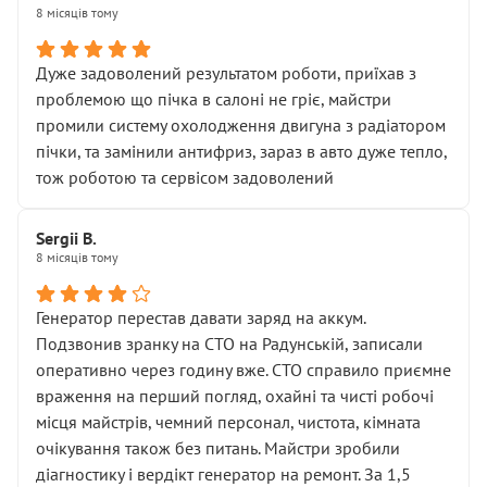
8 місяців тому
Дуже задоволений результатом роботи, приїхав з
проблемою що пічка в салоні не гріє, майстри
промили систему охолодження двигуна з радіатором
пічки, та замінили антифриз, зараз в авто дуже тепло,
тож роботою та сервісом задоволений
Sergii B.
8 місяців тому
Генератор перестав давати заряд на аккум.
Подзвонив зранку на СТО на Радунській, записали
оперативно через годину вже. СТО справило приємне
враження на перший погляд, охайні та чисті робочі
місця майстрів, чемний персонал, чистота, кімната
очікування також без питань. Майстри зробили
діагностику і вердікт генератор на ремонт. За 1,5