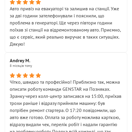
• що біля авто стояти вже не можна
• почали озвучувати купу додаткових робіт без
Авто привіз на евакуаторі та залишив на станції. Уже
чіткого пояснення
за дві години зателефонували і пояснили, що
( ну все зняли та доробили) дякую!
проблема в генераторі. Ще через півтори години
Окремий момент, який виглядає абсурдно:
поїхав зі станції на відремонтованому авто. Приємно,
мені заявили, що бачок гальмівної рідини потрібно
що є сервіс, який реально виручає в таких ситуаціях.
міняти разом із головним гальмівним циліндром у
Дякую!
зборі.
Для людини, яка хоча б трохи розуміється на техніці,
Andrey M.
це звучить як мінімум непрофесійно, а як максимум —
8 місяців тому
спроба продати дорогий вузол замість елементарних
ущільнювачів.
Чітко, швидко та професійно! Приблизно так, можна
Що прикро — це не перший мій візит. Раніше міняв у
описати роботу команди GENSTAR на Позняках.
вас стартер, і тоді сервіс наче справив хороше
Зранку через колл-центр записався на 15:00, приїхав
враження. Але згодом знайшов декілька гайок під
трохи раніше і відразу прийняли машину: був
лобовим склом. Мені пояснили, що це “старі гайки, які
потрібен ремонт стартера. О 17:20 повідомили, що
відкручували”, і попросили не хвилюватися. ( надіюсь
авто вже готово. Оплата за роботу можлива карткою,
новий власник, не застяг в полі))
відразу видали чек, перелік робіт і надали гарантію
Але після нинішнього візиту такі дрібниці вже не
на зроблену роботу. Подяка всій команді, що так