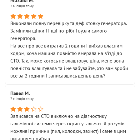
Михаил М.
7 місяців тому
Виконали повну перевірку та дефіктовку генератора.
Замінили щітки і інші потрібні вузли самого
генератора.
На все про все витратив 2 години і виїхав власним
ходом, хоча машина повністю вмерала на вʼїзді до
СТО. Так, може когось не влаштовує ціна, мене вона
повністю влаштувала та і не забувайте, хто вам зроби
все за 2 години і записавшись день в день?
Павел М.
7 місяців тому
Записався на СТО виключно на діагностику
гальмівної системи через скрип у гальмах. Я розумів
можливі причини (пил, колодки, захист) і саме з цим
питанням приїхав.