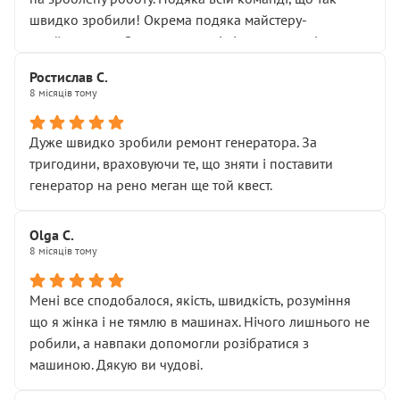
здаються дрібницями.
швидко зробили! Окрема подяка майстеру-
Я — клієнт, який працює на довірі, і саме її цей сервіс
приймальнику Олександру: всі чітко та по суті.
серйозно підірвав.
Молодці! Однозначно буду радити своїм знайомим
Хотілося б більше:
Ростислав С.
звертатися до цього автосервісу.
8 місяців тому
• належної уваги до авто
• прозорості в роботах і рахунках
• реальної діагностики, а не формального
Дуже швидко зробили ремонт генератора. За
“подивились і поїхав”
тригодини, враховуючи те, що зняти і поставити
На жаль, складається враження, що сервіс працює не
генератор на рено меган ще той квест.
на якість, а “аби швидше і дорожче”. Саме це і псує
загальне враження та бажання повертатися.
Olga С.
Стосовно комунікації - все добре
8 місяців тому
Мені все сподобалося, якість, швидкість, розуміння
що я жінка і не тямлю в машинах. Нічого лишнього не
робили, а навпаки допомогли розібратися з
машиною. Дякую ви чудові.