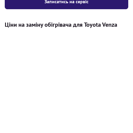
Записатись на сервіс
Ціни на заміну обігрівача для Toyota Venza
Послуга
Ціна
Автономний обігрівач
Безкоштовний розрахунок ціни
Безкоштовно
установки автономного обігрівача
Встановлення повітряного
8000
грн
автономного опалювача
Встановлення рідинного
10000
грн
автономного опалювача