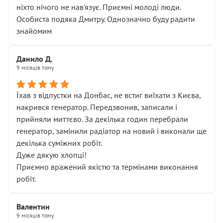
ніхто нічого не нав'язує. Приємні молоді люди.
Особиста подяка Дмитру. Однозначно буду радити
знайомим
Данило Д.
9 місяців тому
Їхав з відпустки на Донбас, не встиг виїхати з Києва,
накрився генератор. Передзвонив, записали і
прийняли миттєво. За декілька годин перебрали
генератор, замінили радіатор на новий і виконали ще
декілька суміжних робіт.
Дуже дякую хлопці!
Приємно вражений якістю та термінами виконання
робіт.
Валентин
9 місяців тому