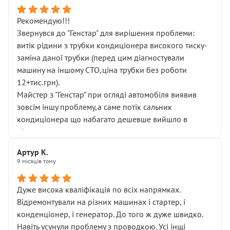
Рекомендую!!!
Звернувся до "Генстар" для вирішення проблеми:
витік рідини з трубки кондиціонера високого тиску-
заміна даної трубки (перед цим діагностували
машину на іншому СТО,ціна трубки без роботи
12+тис.грн).
Майстер з "Генстар" при огляді автомобіля виявив
зовсім іншу проблему,а саме потік сальник
кондиціонера що набагато дешевше вийшло в
підсумку.
Дуже дякую за швидкий і професійний ремонт!
Артур К.
9 місяців тому
Дуже висока кваліфікація по всіх напрямках.
Відремонтували на різних машинах і стартер, і
конденціонер, і генератор. До того ж дуже швидко.
Навіть усунули проблему з проводкою. Усі інщі