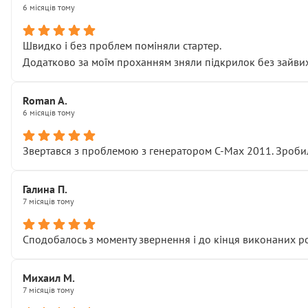
6 місяців тому
Швидко і без проблем поміняли стартер.
Додатково за моїм проханням зняли підкрилок без зайвих п
Roman A.
6 місяців тому
Звертався з проблемою з генератором C-Max 2011. Зробил
Галина П.
7 місяців тому
Сподобалось з моменту звернення і до кінця виконаних р
Михаил М.
7 місяців тому