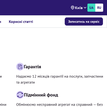
Київ
UA
RU
и
Корисні статті
Записатись на сервіс
Гарантія
ри
Надаємо 12 місяців гарантії на послуги, запчастини
та агрегати
Підмінний фонд
міни
Обмінюємо несправний агрегат на справний — без