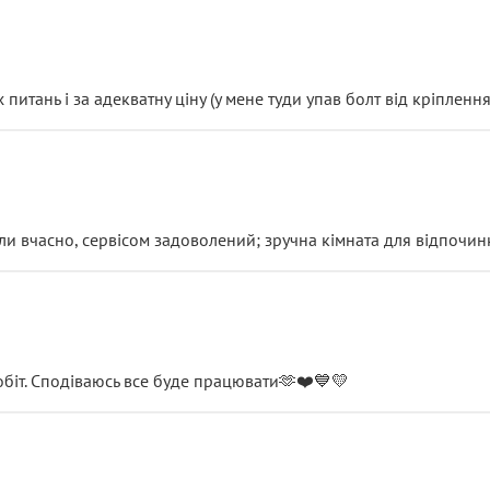
итань і за адекватну ціну (у мене туди упав болт від кріплення
и вчасно, сервісом задоволений; зручна кімната для відпочинк
обіт. Сподіваюсь все буде працювати🫶❤️💙💛