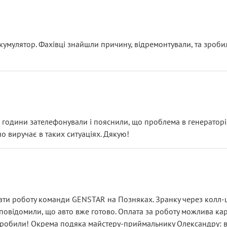
ояснення
кумулятор. Фахівці знайшли причину, відремонтували, та зроби
 разом із головним гальмівним циліндром у зборі.
звучить як мінімум непрофесійно, а як максимум — спроба прод
тартер, і тоді сервіс наче справив хороше враження. Але згодо
и не хвилюватися. ( надіюсь новий власник, не застяг в полі))
я дрібницями.
йозно підірвав.
ві години зателефонували і пояснили, що проблема в генераторі.
о виручає в таких ситуаціях. Дякую!
їхав”
ість, а “аби швидше і дорожче”. Саме це і псує загальне вражен
ти роботу команди GENSTAR на Позняках. Зранку через колл-це
овідомили, що авто вже готово. Оплата за роботу можлива карт
зробили! Окрема подяка майстеру-приймальнику Олександру: всі