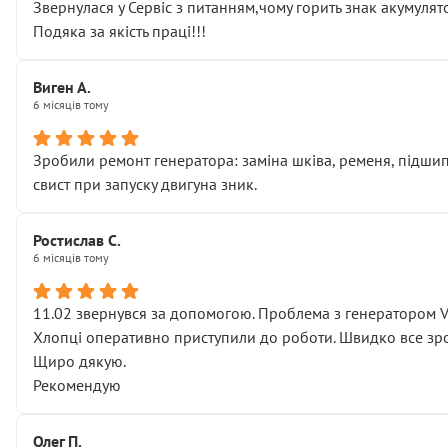
Звернулася у Сервіс з питанням,чому горить знак акумуля
Подяка за якість праці!!!
Виген А.
6 місяців тому
Зробили ремонт генератора: заміна шківа, ременя, підшипни
свист при запуску двигуна зник.
Ростислав С.
6 місяців тому
11.02 звернувся за допомогою. Проблема з генератором 
Хлопці оперативно приступили до роботи. Швидко все зро
Щиро дякую.
Рекомендую
Олег П.