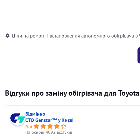
Встановлення повітряного автономного опалювача
Встановлення рідинного автономного опалювача
Ціни на ремонт і встановлення автономного обігрівача в
Відгуки про заміну обігрівача для Toyota
Відмінно
СТО Genstar™ у Києві
4.3
На основі 4092 відгуків