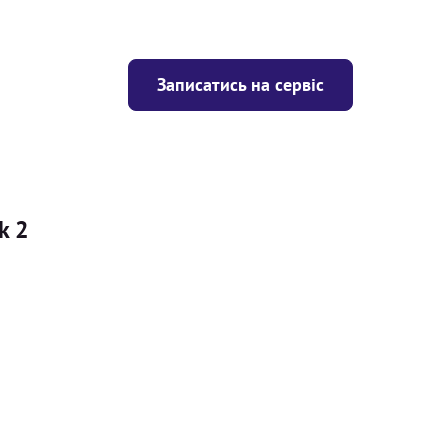
Записатись на сервіс
k 2
Ціна
ігрівача
Безкоштовно