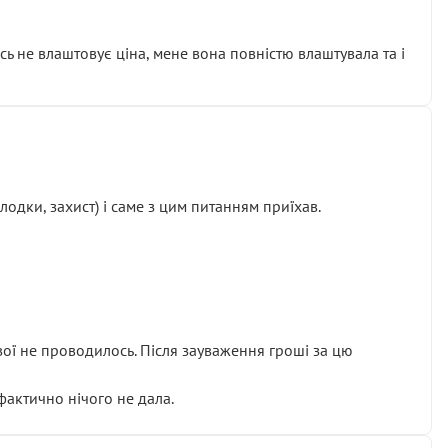
сь не влаштовує ціна, мене вона повністю влаштувала та і
одки, захист) і саме з цим питанням приїхав.
ової не проводилось. Після зауваження гроші за цю
 фактично нічого не дала.