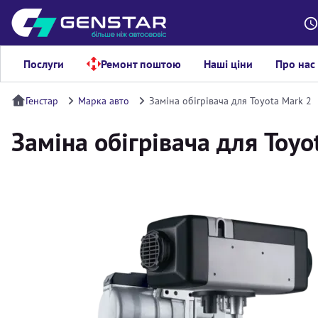
Послуги
Ремонт поштою
Наші ціни
Про нас
Генстар
Марка авто
Заміна обігрівача для Toyota Mark 2
Заміна обігрівача для Toyo