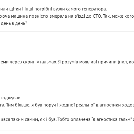
или щітки і інші потрібні вузли самого генератора.
 хоча машина повністю вмерала на вʼїзді до СТО. Так, може кого
 день в день?
еми через скрип у гальмах. Я розумів можливі причини (пил, кол
погоджував
уга. Тим більше, я був поруч і жодної реальної діагностики ход
ився таким самим, як і був. Тобто оплачена “діагностика гальм”