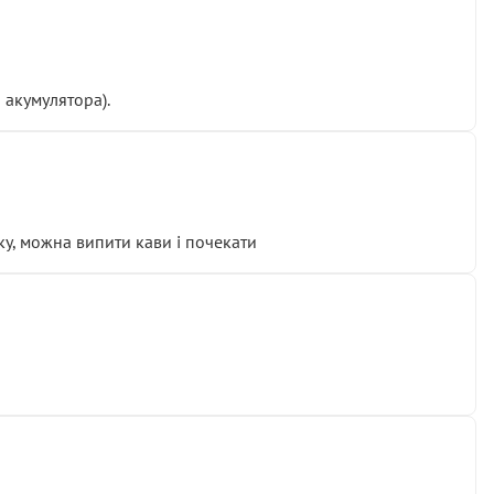
 акумулятора).
у, можна випити кави і почекати