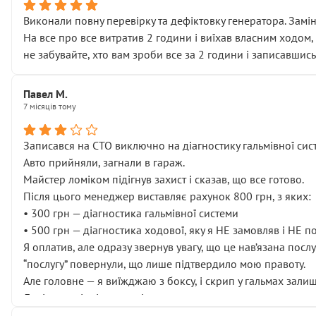
Виконали повну перевірку та дефіктовку генератора. Замін
На все про все витратив 2 години і виїхав власним ходом,
не забувайте, хто вам зроби все за 2 години і записавшись
Павел М.
7 місяців тому
Записався на СТО виключно на діагностику гальмівної сист
Авто прийняли, загнали в гараж.
Майстер ломіком підігнув захист і сказав, що все готово.
Після цього менеджер виставляє рахунок 800 грн, з яких:
• 300 грн — діагностика гальмівної системи
• 500 грн — діагностика ходової, яку я НЕ замовляв і НЕ 
Я оплатив, але одразу звернув увагу, що це нав’язана посл
“послугу” повернули, що лише підтвердило мою правоту.
Але головне — я виїжджаю з боксу, і скрип у гальмах залиш
Далі ситуація тільки погіршилась:
• сказали, що тепер “потрібно знімати колеса”