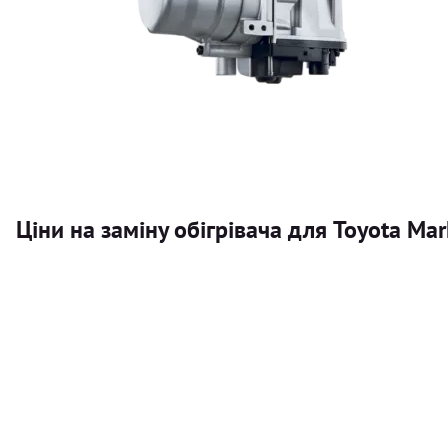
Ціни на заміну обігрівача для Toyota Mar
Послуга
Автономний обігрівач
Безкоштовний розрахунок ціни установки автономного об