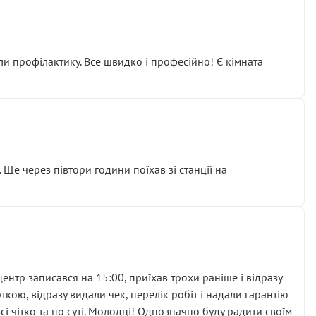
ли профілактику. Все швидко і професійно! Є кімната
ати дорогий вузол замість елементарних ущільнювачів.
м знайшов декілька гайок під лобовим склом. Мені
 Ще через півтори години поїхав зі станції на
ня та бажання повертатися.
нтр записався на 15:00, приїхав трохи раніше і відразу
кою, відразу видали чек, перелік робіт і надали гарантію
 чітко та по суті. Молодці! Однозначно буду радити своїм