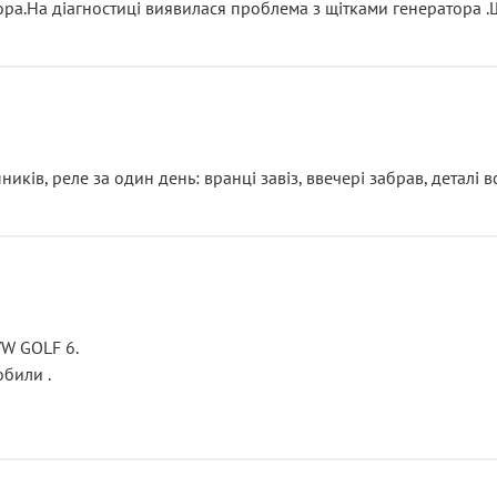
тора.На діагностиці виявилася проблема з щітками генератора 
ків, реле за один день: вранці завіз, ввечері забрав, деталі в
VW GOLF 6.
били .