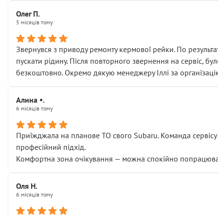
Олег П.
5 місяців тому
Звернувся з приводу ремонту кермової рейки. По результат
пускати рідину. Після повторного звернення на сервіс, бу
безкоштовно. Окремо дякую менеджеру Іллі за організаці
Алина •.
6 місяців тому
Приїжджала на планове ТО свого Subaru. Команда сервісу п
професійний підхід.
Комфортна зона очікування — можна спокійно попрацювати
Оля Н.
6 місяців тому