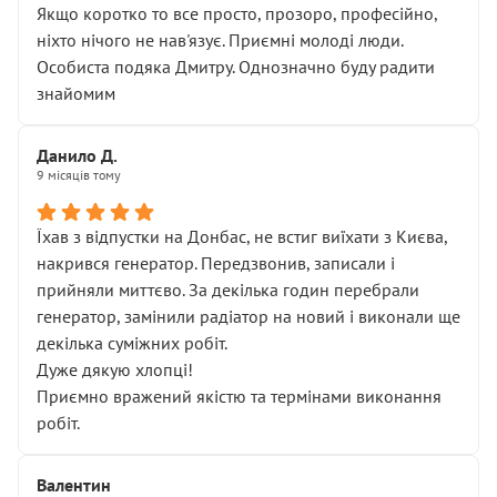
Якщо коротко то все просто, прозоро, професійно,
ніхто нічого не нав'язує. Приємні молоді люди.
Особиста подяка Дмитру. Однозначно буду радити
знайомим
Данило Д.
9 місяців тому
Їхав з відпустки на Донбас, не встиг виїхати з Києва,
накрився генератор. Передзвонив, записали і
прийняли миттєво. За декілька годин перебрали
генератор, замінили радіатор на новий і виконали ще
декілька суміжних робіт.
Дуже дякую хлопці!
Приємно вражений якістю та термінами виконання
робіт.
Валентин