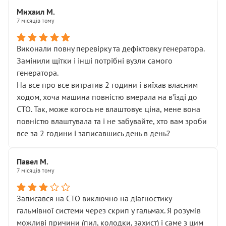
Михаил М.
7 місяців тому
Виконали повну перевірку та дефіктовку генератора.
Замінили щітки і інші потрібні вузли самого
генератора.
На все про все витратив 2 години і виїхав власним
ходом, хоча машина повністю вмерала на вʼїзді до
СТО. Так, може когось не влаштовує ціна, мене вона
повністю влаштувала та і не забувайте, хто вам зроби
все за 2 години і записавшись день в день?
Павел М.
7 місяців тому
Записався на СТО виключно на діагностику
гальмівної системи через скрип у гальмах. Я розумів
можливі причини (пил, колодки, захист) і саме з цим