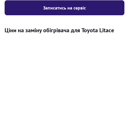
Записатись на сервіс
Ціни на заміну обігрівача для Toyota Litace
Послуга
Ціна
Автономний обігрівач
Безкоштовний розрахунок ціни
Безкоштовно
установки автономного обігрівача
Встановлення повітряного
8000
грн
автономного опалювача
Встановлення рідинного
10000
грн