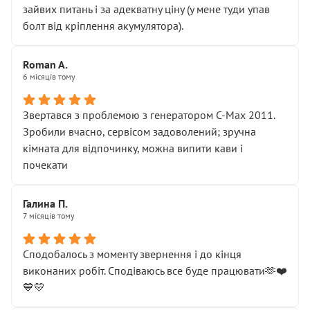
зайвих питань і за адекватну ціну (у мене туди упав
болт від кріплення акумулятора).
Roman A.
6 місяців тому
Звертався з проблемою з генератором C-Max 2011.
Зробили вчасно, сервісом задоволений; зручна
кімната для відпочинку, можна випити кави і
почекати
Галина П.
7 місяців тому
Сподобалось з моменту звернення і до кінця
виконаних робіт. Сподіваюсь все буде працювати🫶❤️
💙💛