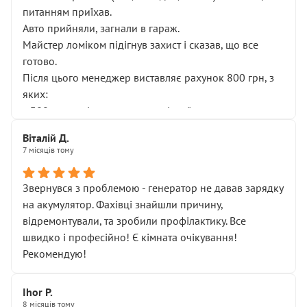
питанням приїхав.
Авто прийняли, загнали в гараж.
Майстер ломіком підігнув захист і сказав, що все
готово.
Після цього менеджер виставляє рахунок 800 грн, з
яких:
• 300 грн — діагностика гальмівної системи
• 500 грн — діагностика ходової, яку я НЕ замовляв і
Віталій Д.
НЕ погоджував
7 місяців тому
Я оплатив, але одразу звернув увагу, що це нав’язана
послуга. Тим більше, я був поруч і жодної реальної
Звернувся з проблемою - генератор не давав зарядку
діагностики ходової не проводилось. Після
на акумулятор. Фахівці знайшли причину,
зауваження гроші за цю “послугу” повернули, що
відремонтували, та зробили профілактику. Все
лише підтвердило мою правоту.
швидко і професійно! Є кімната очікування!
Але головне — я виїжджаю з боксу, і скрип у гальмах
Рекомендую!
залишився таким самим, як і був. Тобто оплачена
“діагностика гальм” фактично нічого не дала.
Далі ситуація тільки погіршилась:
Ihor P.
8 місяців тому