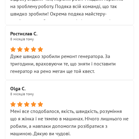
Але після нинішнього візиту такі дрібниці вже не
на зроблену роботу. Подяка всій команді, що так
здаються дрібницями.
швидко зробили! Окрема подяка майстеру-
Я — клієнт, який працює на довірі, і саме її цей сервіс
приймальнику Олександру: всі чітко та по суті.
серйозно підірвав.
Молодці! Однозначно буду радити своїм знайомим
Хотілося б більше:
Ростислав С.
звертатися до цього автосервісу.
8 місяців тому
• належної уваги до авто
• прозорості в роботах і рахунках
• реальної діагностики, а не формального
Дуже швидко зробили ремонт генератора. За
“подивились і поїхав”
тригодини, враховуючи те, що зняти і поставити
На жаль, складається враження, що сервіс працює не
генератор на рено меган ще той квест.
на якість, а “аби швидше і дорожче”. Саме це і псує
загальне враження та бажання повертатися.
Olga С.
Стосовно комунікації - все добре
8 місяців тому
Мені все сподобалося, якість, швидкість, розуміння
що я жінка і не тямлю в машинах. Нічого лишнього не
робили, а навпаки допомогли розібратися з
машиною. Дякую ви чудові.