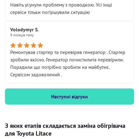
Навіть усунули проблему з проводкою. Усі інщі
сервіси тільки погіршували ситуацію
Volodymyr S.
9 місяців тому
Ремонтував стартер та перевіряв генератор . Стартер
зробили якісно. Генератор почистилита перевірили.
Порадили що потрібно зробити на майбутнє.
Сервісом задоволений .
Наступні відгуки
З яких етапів складається заміна обігрівача
для Toyota Litace