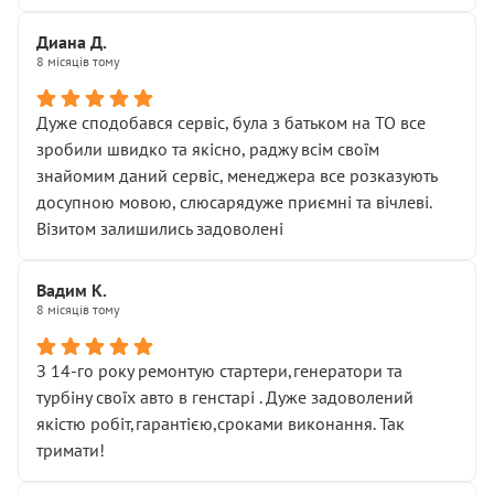
Диана Д.
8 місяців тому
Дуже сподобався сервіс, була з батьком на ТО все
зробили швидко та якісно, раджу всім своїм
знайомим даний сервіс, менеджера все розказують
досупною мовою, слюсарядуже приємні та вічлеві.
Візитом залишились задоволені
Вадим К.
8 місяців тому
З 14-го року ремонтую стартери,генератори та
турбіну своїх авто в генстарі . Дуже задоволений
якістю робіт,гарантією,сроками виконання. Так
тримати!