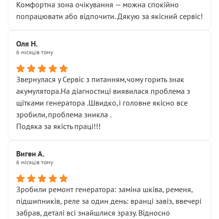
Комфортна зона очікування — можна спокійно
попрацювати або відпочити. Дякую за якісний сервіс!
Оля Н.
6 місяців тому
Звернулася у Сервіс з питанням,чому горить знак
акумулятора.На діагностиці виявилася проблема з
щітками генератора .Швидко,і головне якісно все
зробили,проблема зникла .
Подяка за якість праці!!!
Виген А.
6 місяців тому
Зробили ремонт генератора: заміна шківа, ременя,
підшипників, реле за один день: вранці завіз, ввечері
забрав, деталі всі знайшлися зразу. Відносно