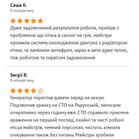
Саша К.
8 місяців тому
Дуже задоволений результатом роботи, приїхав з
проблемою що пічка в салоні не гріє, майстри
промили систему охолодження двигуна з радіатором
пічки, та замінили антифриз, зараз в авто дуже тепло,
тож роботою та сервісом задоволений
Sergii B.
8 місяців тому
Генератор перестав давати заряд на аккум.
Подзвонив зранку на СТО на Радунській, записали
оперативно через годину вже. СТО справило приємне
враження на перший погляд, охайні та чисті робочі
місця майстрів, чемний персонал, чистота, кімната
очікування також без питань. Майстри зробили