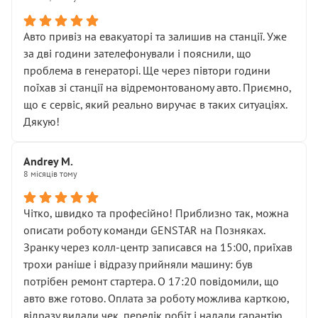
• сказали, що тепер “потрібно знімати колеса”
• що біля авто стояти вже не можна
• почали озвучувати купу додаткових робіт без
Авто привіз на евакуаторі та залишив на станції. Уже
чіткого пояснення
за дві години зателефонували і пояснили, що
( ну все зняли та доробили) дякую!
проблема в генераторі. Ще через півтори години
Окремий момент, який виглядає абсурдно:
поїхав зі станції на відремонтованому авто. Приємно,
мені заявили, що бачок гальмівної рідини потрібно
що є сервіс, який реально виручає в таких ситуаціях.
міняти разом із головним гальмівним циліндром у
Дякую!
зборі.
Для людини, яка хоча б трохи розуміється на техніці,
Andrey M.
це звучить як мінімум непрофесійно, а як максимум —
8 місяців тому
спроба продати дорогий вузол замість елементарних
ущільнювачів.
Чітко, швидко та професійно! Приблизно так, можна
Що прикро — це не перший мій візит. Раніше міняв у
описати роботу команди GENSTAR на Позняках.
вас стартер, і тоді сервіс наче справив хороше
Зранку через колл-центр записався на 15:00, приїхав
враження. Але згодом знайшов декілька гайок під
трохи раніше і відразу прийняли машину: був
лобовим склом. Мені пояснили, що це “старі гайки, які
потрібен ремонт стартера. О 17:20 повідомили, що
відкручували”, і попросили не хвилюватися. ( надіюсь
авто вже готово. Оплата за роботу можлива карткою,
новий власник, не застяг в полі))
відразу видали чек, перелік робіт і надали гарантію