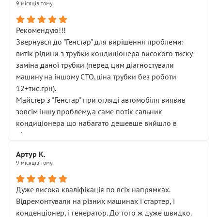
9 місяців тому
Рекомендую!!!
Звернувся до "Генстар" для вирішення проблеми:
витік рідини з трубки кондиціонера високого тиску-
заміна даної трубки (перед цим діагностували
машину на іншому СТО,ціна трубки без роботи
12+тис.грн).
Майстер з "Генстар" при огляді автомобіля виявив
зовсім іншу проблему,а саме потік сальник
кондиціонера що набагато дешевше вийшло в
підсумку.
Дуже дякую за швидкий і професійний ремонт!
Артур К.
9 місяців тому
Дуже висока кваліфікація по всіх напрямках.
Відремонтували на різних машинах і стартер, і
конденціонер, і генератор. До того ж дуже швидко.