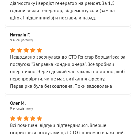
діагностику і вердікт генератор на ремонт. За 1,5
години зняли генератор, відремонтували (заміна
щіток і підшипників) и поставили назад.
Наталія Г.
9 місяців тому
Нещодавно звернулася до СТО Генстар Борщагівка за
послугою "Заправка кондиціонера". Все зробили
оперативно. Через деякий час заїхала повторно, щоб
перепровірити, чи не має витікання фреону.
Перевірка була безкоштовна. Поки задоволена
Олег М.
9 місяців тому
Всі позитивні відгуки підтвердилися. Вперше
скористався послугами цієї СТО і приємно вражений.