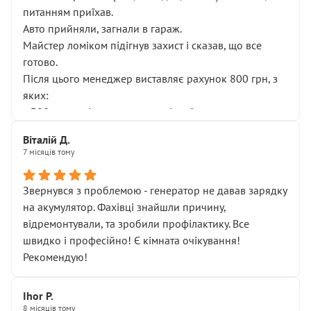
питанням приїхав.
Авто прийняли, загнали в гараж.
Майстер ломіком підігнув захист і сказав, що все
готово.
Після цього менеджер виставляє рахунок 800 грн, з
яких:
• 300 грн — діагностика гальмівної системи
• 500 грн — діагностика ходової, яку я НЕ замовляв і
Віталій Д.
НЕ погоджував
7 місяців тому
Я оплатив, але одразу звернув увагу, що це нав’язана
послуга. Тим більше, я був поруч і жодної реальної
Звернувся з проблемою - генератор не давав зарядку
діагностики ходової не проводилось. Після
на акумулятор. Фахівці знайшли причину,
зауваження гроші за цю “послугу” повернули, що
відремонтували, та зробили профілактику. Все
лише підтвердило мою правоту.
швидко і професійно! Є кімната очікування!
Але головне — я виїжджаю з боксу, і скрип у гальмах
Рекомендую!
залишився таким самим, як і був. Тобто оплачена
“діагностика гальм” фактично нічого не дала.
Далі ситуація тільки погіршилась:
Ihor P.
8 місяців тому