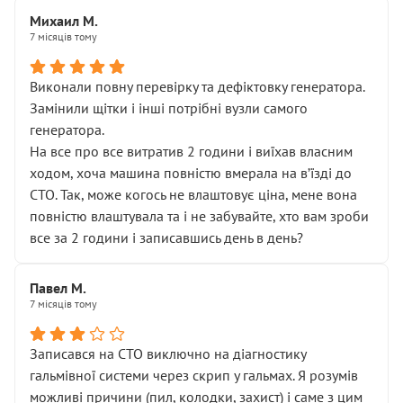
Михаил М.
7 місяців тому
Виконали повну перевірку та дефіктовку генератора.
Замінили щітки і інші потрібні вузли самого
генератора.
На все про все витратив 2 години і виїхав власним
ходом, хоча машина повністю вмерала на вʼїзді до
СТО. Так, може когось не влаштовує ціна, мене вона
повністю влаштувала та і не забувайте, хто вам зроби
все за 2 години і записавшись день в день?
Павел М.
7 місяців тому
Записався на СТО виключно на діагностику
гальмівної системи через скрип у гальмах. Я розумів
можливі причини (пил, колодки, захист) і саме з цим