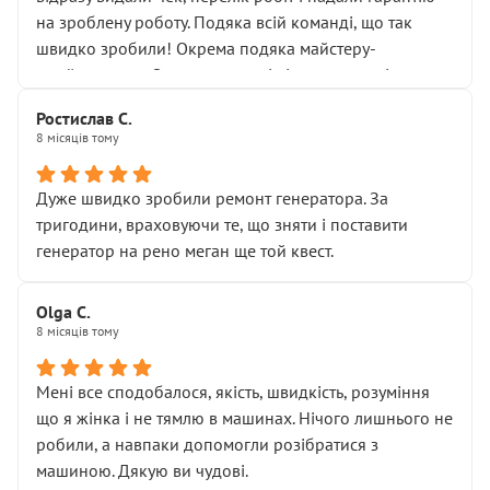
Але після нинішнього візиту такі дрібниці вже не
на зроблену роботу. Подяка всій команді, що так
здаються дрібницями.
швидко зробили! Окрема подяка майстеру-
Я — клієнт, який працює на довірі, і саме її цей сервіс
приймальнику Олександру: всі чітко та по суті.
серйозно підірвав.
Молодці! Однозначно буду радити своїм знайомим
Хотілося б більше:
Ростислав С.
звертатися до цього автосервісу.
8 місяців тому
• належної уваги до авто
• прозорості в роботах і рахунках
• реальної діагностики, а не формального
Дуже швидко зробили ремонт генератора. За
“подивились і поїхав”
тригодини, враховуючи те, що зняти і поставити
На жаль, складається враження, що сервіс працює не
генератор на рено меган ще той квест.
на якість, а “аби швидше і дорожче”. Саме це і псує
загальне враження та бажання повертатися.
Olga С.
Стосовно комунікації - все добре
8 місяців тому
Мені все сподобалося, якість, швидкість, розуміння
що я жінка і не тямлю в машинах. Нічого лишнього не
робили, а навпаки допомогли розібратися з
машиною. Дякую ви чудові.