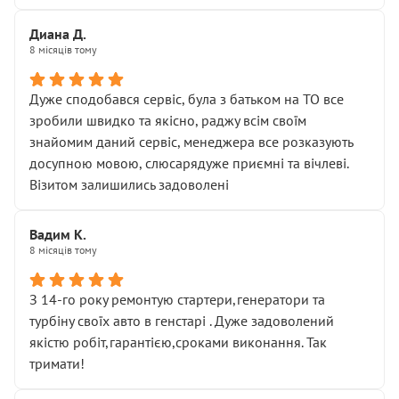
Диана Д.
8 місяців тому
Дуже сподобався сервіс, була з батьком на ТО все
зробили швидко та якісно, раджу всім своїм
знайомим даний сервіс, менеджера все розказують
досупною мовою, слюсарядуже приємні та вічлеві.
Візитом залишились задоволені
Вадим К.
8 місяців тому
З 14-го року ремонтую стартери,генератори та
турбіну своїх авто в генстарі . Дуже задоволений
якістю робіт,гарантією,сроками виконання. Так
тримати!