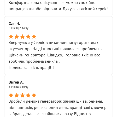
Комфортна зона очікування — можна спокійно
попрацювати або відпочити. Дякую за якісний сервіс!
Оля Н.
6 місяців тому
Звернулася у Сервіс з питанням,чому горить знак
акумулятора.На діагностиці виявилася проблема з
щітками генератора .Швидко,і головне якісно все
зробили,проблема зникла .
Подяка за якість праці!!!
Виген А.
6 місяців тому
Зробили ремонт генератора: заміна шківа, ременя,
підшипників, реле за один день: вранці завіз, ввечері
забрав, деталі всі знайшлися зразу. Відносно