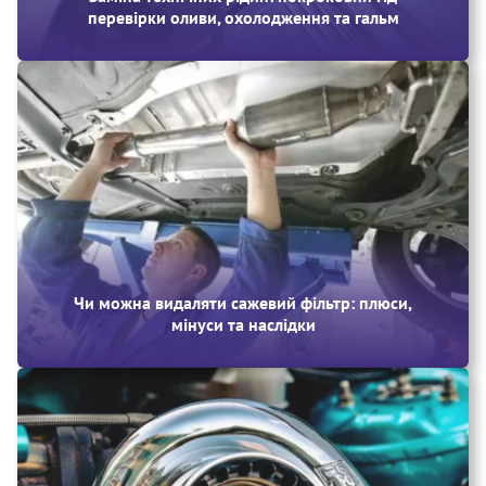
перевірки оливи, охолодження та гальм
Чи можна видаляти сажевий фільтр: плюси,
мінуси та наслідки