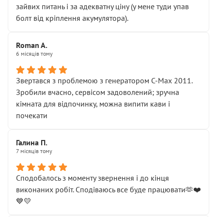
зайвих питань і за адекватну ціну (у мене туди упав
болт від кріплення акумулятора).
Roman A.
6 місяців тому
Звертався з проблемою з генератором C-Max 2011.
Зробили вчасно, сервісом задоволений; зручна
кімната для відпочинку, можна випити кави і
почекати
Галина П.
7 місяців тому
Сподобалось з моменту звернення і до кінця
виконаних робіт. Сподіваюсь все буде працювати🫶❤️
💙💛