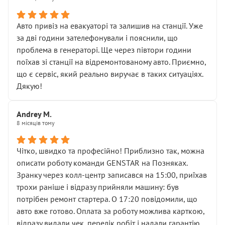
• сказали, що тепер “потрібно знімати колеса”
• що біля авто стояти вже не можна
• почали озвучувати купу додаткових робіт без
Авто привіз на евакуаторі та залишив на станції. Уже
чіткого пояснення
за дві години зателефонували і пояснили, що
( ну все зняли та доробили) дякую!
проблема в генераторі. Ще через півтори години
Окремий момент, який виглядає абсурдно:
поїхав зі станції на відремонтованому авто. Приємно,
мені заявили, що бачок гальмівної рідини потрібно
що є сервіс, який реально виручає в таких ситуаціях.
міняти разом із головним гальмівним циліндром у
Дякую!
зборі.
Для людини, яка хоча б трохи розуміється на техніці,
Andrey M.
це звучить як мінімум непрофесійно, а як максимум —
8 місяців тому
спроба продати дорогий вузол замість елементарних
ущільнювачів.
Чітко, швидко та професійно! Приблизно так, можна
Що прикро — це не перший мій візит. Раніше міняв у
описати роботу команди GENSTAR на Позняках.
вас стартер, і тоді сервіс наче справив хороше
Зранку через колл-центр записався на 15:00, приїхав
враження. Але згодом знайшов декілька гайок під
трохи раніше і відразу прийняли машину: був
лобовим склом. Мені пояснили, що це “старі гайки, які
потрібен ремонт стартера. О 17:20 повідомили, що
відкручували”, і попросили не хвилюватися. ( надіюсь
авто вже готово. Оплата за роботу можлива карткою,
новий власник, не застяг в полі))
відразу видали чек, перелік робіт і надали гарантію