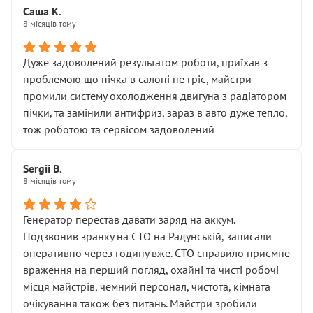
Саша К.
8 місяців тому
Дуже задоволений результатом роботи, приїхав з
проблемою що пічка в салоні не гріє, майстри
промили систему охолодження двигуна з радіатором
пічки, та замінили антифриз, зараз в авто дуже тепло,
тож роботою та сервісом задоволений
Sergii B.
8 місяців тому
Генератор перестав давати заряд на аккум.
Подзвонив зранку на СТО на Радунській, записали
оперативно через годину вже. СТО справило приємне
враження на перший погляд, охайні та чисті робочі
місця майстрів, чемний персонал, чистота, кімната
очікування також без питань. Майстри зробили