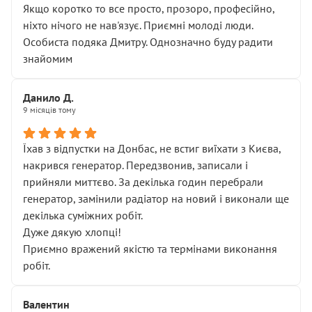
Якщо коротко то все просто, прозоро, професійно,
ніхто нічого не нав'язує. Приємні молоді люди.
Особиста подяка Дмитру. Однозначно буду радити
знайомим
Данило Д.
9 місяців тому
Їхав з відпустки на Донбас, не встиг виїхати з Києва,
накрився генератор. Передзвонив, записали і
прийняли миттєво. За декілька годин перебрали
генератор, замінили радіатор на новий і виконали ще
декілька суміжних робіт.
Дуже дякую хлопці!
Приємно вражений якістю та термінами виконання
робіт.
Валентин