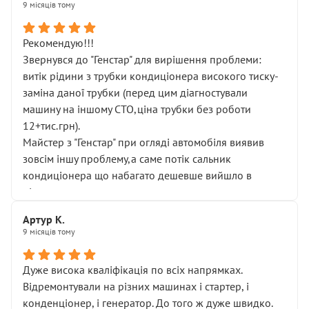
9 місяців тому
Рекомендую!!!
Звернувся до "Генстар" для вирішення проблеми:
витік рідини з трубки кондиціонера високого тиску-
заміна даної трубки (перед цим діагностували
машину на іншому СТО,ціна трубки без роботи
12+тис.грн).
Майстер з "Генстар" при огляді автомобіля виявив
зовсім іншу проблему,а саме потік сальник
кондиціонера що набагато дешевше вийшло в
підсумку.
Дуже дякую за швидкий і професійний ремонт!
Артур К.
9 місяців тому
Дуже висока кваліфікація по всіх напрямках.
Відремонтували на різних машинах і стартер, і
конденціонер, і генератор. До того ж дуже швидко.