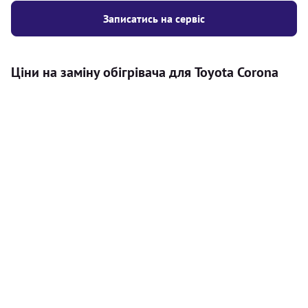
Записатись на сервіс
Ціни на заміну обігрівача для Toyota Corona
Послуга
Ціна
Автономний обігрівач
Безкоштовний розрахунок ціни
Безкоштовно
установки автономного обігрівача
Встановлення повітряного
8000
грн
автономного опалювача
Встановлення рідинного
10000
грн