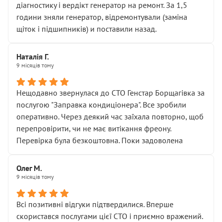
діагностику і вердікт генератор на ремонт. За 1,5
години зняли генератор, відремонтували (заміна
щіток і підшипників) и поставили назад.
Наталія Г.
9 місяців тому
Нещодавно звернулася до СТО Генстар Борщагівка за
послугою "Заправка кондиціонера". Все зробили
оперативно. Через деякий час заїхала повторно, щоб
перепровірити, чи не має витікання фреону.
Перевірка була безкоштовна. Поки задоволена
Олег М.
9 місяців тому
Всі позитивні відгуки підтвердилися. Вперше
скористався послугами цієї СТО і приємно вражений.